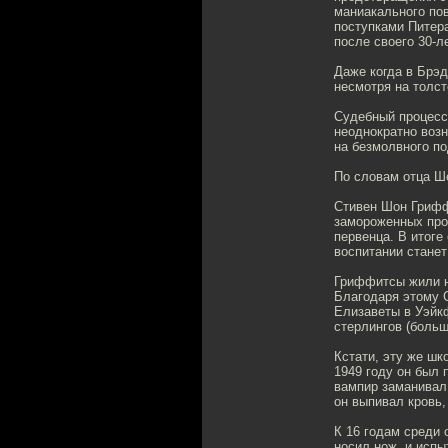
маниакального пов
поступками Питер
после своего 30-ле
Даже когда в Брэд
несмотря на толст
Судебный процесс
неоднократно возн
на безмолвного п
По словам отца Ш
Стивен Шон Грифф
замороженных про
первенца. В итоге
воспитании станет
Гриффитсы жили не
Благодаря этому 
Елизаветы в Уэйк
стерлингов (больш
Кстати, эту же шк
1949 году он был 
вампир заманивал 
он выпивал кровь,
К 16 годам среди
носил нож, и исп