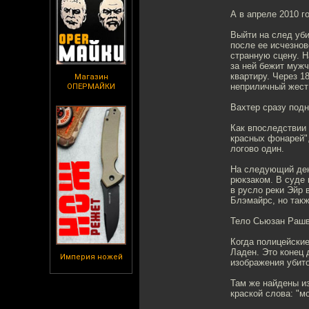
А в апреле 2010 г
Выйти на след уби
после ее исчезно
странную сцену. Н
за ней бежит мужч
квартиру. Через 1
Магазин
неприличный жест
ОПЕРМАЙКИ
Вахтер сразу подн
Как впоследствии 
красных фонарей",
логово один.
На следующий ден
рюкзаком. В суде 
в русло реки Эйр 
Блэмайрс, но такж
Тело Сьюзан Рашво
Когда полицейские
Ладен. Это конец
Империя ножей
изображения убито
Там же найдены и
краской слова: "м