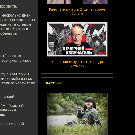
возраста.
Клеопатра, часть 2: финансовое
болото
з несколько дней
братил внимание на
енщина, а следом
 тело обратно в
 объектив
 в "квартал
 вернулся в свое
Вечерний Излучатель: Сердца
четырех
иру с сумками и
нки он выбрасывал
 только части тела
Картинки
олицией.
 "Я - Усама бен
ровенные
сом.
вывел черной