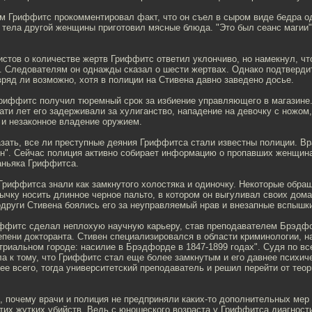
м Гриффитс прокомментировал факт, что он съел в сыром виде бедра од
й тела другой женщины приготовил мясные блюда. "Это был сеанс магии"
стов о количестве жертв Гриффитс ответил уклончиво, но намекнул, что
. Следователям он однажды сказал о шести жертвах. Однако подтверди
вряд ли возможно, хотя в полиции на Стивена давно заведено досье.
Гриффитс получил тюремный срок за избиение управляющего в магазине.
ти лет его задерживали за хулиганство, нападение на девочку с ножом
 и незаконное владение оружием.
зать, все ли преступные деяния Гриффитса стали известны полиции. Вр
ен". Сейчас полиция активно собирает информацию о пропавших женщина
аньяка Гриффитса.
Гриффитса знали как замкнутого холостяка и одиночку. Некоторые обра
ычку носить длинное черное пальто, в котором он выгуливал своих дом
други Стивена боялись его за неуправляемый нрав и внезапные вспышки
иффитс сделал неплохую научную карьеру, став преподавателем Брэдф
епени докторанта. Стивен специализировался в области криминологии, н
триальном городе: насилие в Брэдфорде в 1847-1899 годах". Судя по вс
ла к тому, что Гриффитс стал еще более замкнутым и его давнее психич
ее всего, тогда университетский преподаватель и решил перейти от теор
, почему врачи и полиция не предприняли каких-то дополнительных мер
тих жутких убийств. Ведь с юношеского возраста у Гриффитса диагност