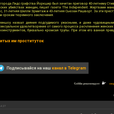
города Лидс графства Йоркшир был зачитан приговор 40-летнему Стив
ских убийствах женщин, пишет газета The Independent. Жертвами ман
с, 31-летняя Шелли Эрмитаж и 43-летняя Сьюзан Рашворт. За эти прес
м срокам тюремного заключения.
пеншоу назвал деяния подсудимого ужасными, и даже чудовищными
сексуальное удовлетворение от самого процесса расчленения женских 
роинструментов, буквально кромсая трупы. При этом его ванная пре
битых им проституток
Подписывайся на наш
канал в Telegram
Goblin рекомендует
соз
14:27