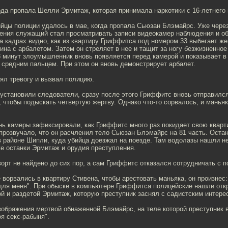
ода пропала Шелли Эрмитаж, которая принимала наркотики с 16-летнего 
йцы полиции удалось в мае, когда пропала Сьюзан Блэмайрс. Уже чере
вения служащий стал просматривать записи видеокамер наблюдения и о
а кадрах видно, как из квартиру Гриффитса под номером 33 выбегает ж
ина с арбалетом. Затем он стреляет в нее и тащит за ногу безжизненное
8 минут злоумышленник вновь появляется перед камерой и показывает в
 средним пальцем. При этом он вновь демонстрирует арбалет.
ял тревогу и вызвал полицию.
установили следователи, сразу после этого Гриффитс вновь отправился
 чтобы подыскать четвертую жертву. Однако что-то сорвалось, и маньяк
ь камеры зафиксировали, как Гриффитс много раз покидает свою кварт
прозвучало, что он расчленил тело Сьюзан Блэмайрс на 81 часть. Оста
в районе Шипли, куда убийца доезжал на поезде. Там водолазы нашли не
е останки Эрмитаж и орудия преступления.
рт не найдено до сих пор, а сам Гриффитс отказался сотрудничать с п
 ворвались в квартиру Стивена, чтобы арестовать маньяка, он произнес:
 для меня". При обыске в компьютере Гриффитса полицейские нашли отк
й и раздетой Эрмитаж, которую преступник заснял с садистским интере
зображения мертвой обнаженной Блэмайрс, на теле которой преступник 
оя секс-рабыня".