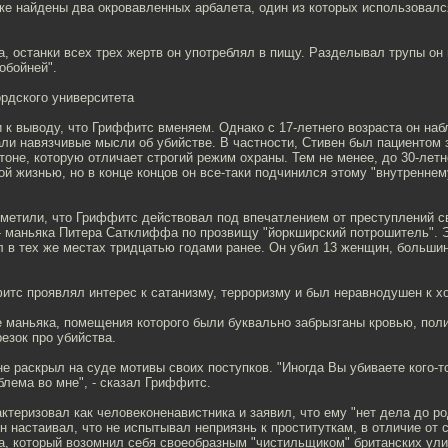
ке найдены два окровавленных арбалета, один из которых использовалс
, останки всех трех жертв он употреблял в пищу. Разделывал трупы он 
обойней".
рдского университета
к выводу, что Гриффитс вменяем. Однако с 17-летнего возраста он наб
али навязчивые мысли об убийстве. В частности, Стивен был пациентом
оне, которую отличает строгий режим охраны. Тем не менее, до 30-летн
й жизнью, но в конце концов он все-таки подчинился этому "внутреннем
тметили, что Гриффитс действовал под впечатлением от преступлений с
- маньяка Питера Сатклиффа по прозвищу "йоркширский потрошитель". 
 в тех же местах тридцатью годами ранее. Он убил 13 женщин, большин
фитс проявлял интерес к сатанизму, терроризму и был неравнодушен к 
е маньяка, помещения которого были буквально забрызганы кровью, пол
резок про убийства.
не раскрыл на суде мотивы своих поступков. "Иногда Вы убиваете кого-т
блема во мне", - сказал Гриффитс.
ктеризовал как человеконенавистника и заявил, что ему "нет дела до ро
н настаивал, что не испытывал неприязнь к проституткам, в отличие от 
, который возомнил себя своеобразным "чистильщиком" британских ули