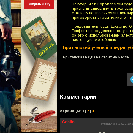
Во вторник в Королевском суде 
признали виновным в трех звер
стали 36-летняя Сьюзан Блэмайр
приговорили к трем пожизненны
Председатель суда Джастис О
Гриффитс определенно получал 
он это с использованием элект
настоящую скотобойню.
Британский учёный поедал у
Британская наука не стоит на месте.
Комментарии
cтраницы: 1 |
2
|
3
Goblin
отправлено 23.12.10 