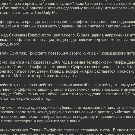
едения и его признали "очень опасным". Сам Стивен не скрывал своих 
а Сатклиффа, а однажды заявил надзорному чиновнику, что непременно
тия, пишет газета The Daily Mail.
форде стали пропадать проститутки, Гриффитс оставался вне подозрени
ое досье в полиции и медкарту у врачей, он не считался сексуальным п
 над Стивеном Гриффитсом шел тяжело. В зале царила напряженная ат
икали конфликтные ситуации, когда родственники и друзья жертв выпле
одсудимого.
елли Эрмитаж, Гриффитс превзошел своего кумира - "йоркширского пот
итс родился на Рождество 1969 года в семье телефонистки Мойры Дью
дуктов Стивена Гриффитса-старшего. Супруги поженились всего за 3 м
 они воспитают трех детей. Правда, вскоре их брак распадется и основн
 играть Мойра, с которой и остались дети.
богато, но глава семейства экономил каждый пенс, чтобы дать сыну о
Стивен Гриффитс-младший учился в престижной начальной школе имен
филде. Сейчас стоимость обучения в этом учреждении составляет 9,7 т
е 15 тысяч долларов) в год.
олу окончил еще один серийный убийца - так называемый "кислотный ман
повешен после того, как суд признал его виновным в девяти убийствах.
в свое логово, входя в образ мастера по педикюру и наращиванию ногте
 а тела растворял в серной кислоте в ванне.
 одноклассников Стивен Гриффитс прослыл странным типом. В своем по
ытывал настоящий восторг при виде холодного оружия или печатных жур