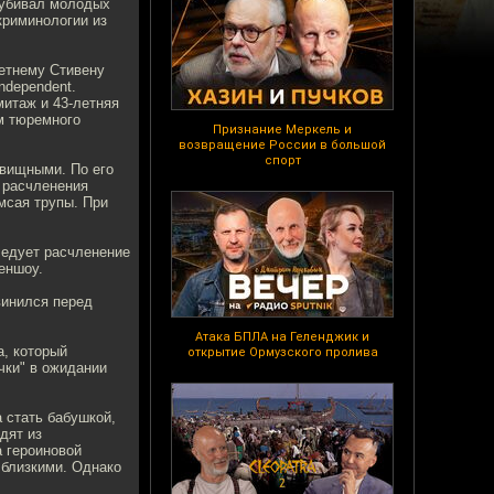
 убивал молодых
криминологии из
летнему Стивену
ndependent.
итаж и 43-летняя
м тюремного
Признание Меркель и
возвращение России в большой
спорт
вищными. По его
 расчленения
мсая трупы. При
следует расчленение
еншоу.
винился перед
Атака БПЛА на Геленджик и
, который
открытие Ормузского пролива
чки" в ожидании
 стать бабушкой,
дят из
а героиновой
 близкими. Однако