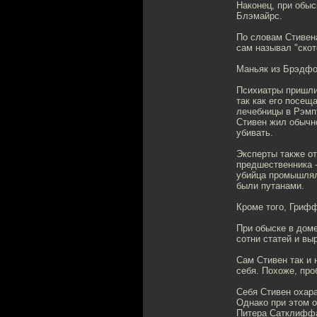
Наконец, при обыс
Блэмайрс.
По словам Стивена
сам называл "скот
Маньяк из Брэдфо
Психиатры пришли 
так как его посещ
лечебницы в Рэмпт
Стивен жил обычно
убивать.
Эксперты также о
предшественника 
убийца промышлял
были путанами.
Кроме того, Гриф
При обыске в дом
сотни статей и вы
Сам Стивен так и 
себя. Похоже, про
Себя Стивен охара
Однако при этом о
Питера Сатклиффа