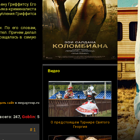
ену Гриффитсу. Его
ьяка-криминалиста
тупления Гриффитса
. По его словам,
тел. Причем делал
вращалась в самую
Видео
дать сайт
в megagroup.ru
всего: 247,
Goblin
: 5
О предстоящем Турнире Святого
Георгия
# 1