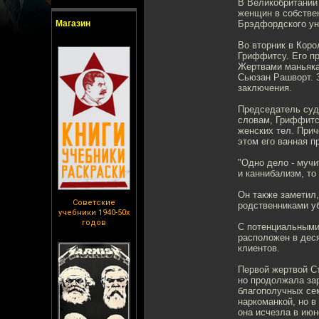
В Великобритании
женщин в собстве
Магазин
Брэдфордского ун
Во вторник в Коро
Гриффитсу. Его пр
Жертвами маньяка
Сьюзан Рашворт. 
заключения.
Председатель суд
словам, Гриффитс
женских тел. Прич
этом его ванная 
"Одно дело - мучи
и каннибализм, то
Он также заметил,
Советские
родственниками у
учебники 1940-50х
годов
С потенциальными
расположен в деся
клиентов.
Первой жертвой Ст
но продолжала зар
благополучных сем
наркоманкой, но 
она исчезла в июн