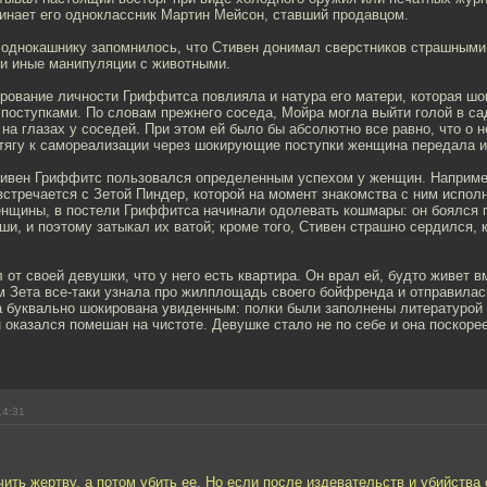
минает его одноклассник Мартин Мейсон, ставший продавцом.
однокашнику запомнилось, что Стивен донимал сверстников страшными
 и иные манипуляции с животными.
рование личности Гриффитса повлияла и натура его матери, которая шо
поступками. По словам прежнего соседа, Мойра могла выйти голой в са
на глазах у соседей. При этом ей было бы абсолютно все равно, что о н
 тягу к самореализации через шокирующие поступки женщина передала и
тивен Гриффитс пользовался определенным успехом у женщин. Например
встречается с Зетой Пиндер, которой на момент знакомства с ним исполн
нщины, в постели Гриффитса начинали одолевать кошмары: он боялся п
уши, и поэтому затыкал их ватой; кроме того, Стивен страшно сердился, 
от своей девушки, что у него есть квартира. Он врал ей, будто живет в
м Зета все-таки узнала про жилплощадь своего бойфренда и отправилас
 буквально шокирована увиденным: полки были заполнены литературой 
 оказался помешан на чистоте. Девушке стало не по себе и она поскоре
14:31
чить жертву, а потом убить ее. Но если после издевательств и убийства