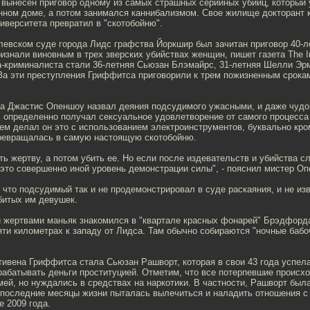
 вынесен приговор одному из самых страшных серийных убийц, который
нном доме, а потом занимался каннибализмом. Свое жилище докторант 
иверситета превратил в "скотобойню".
левском суде города Лидс графства Йоркшир был зачитан приговор 40-
изнали виновным в трех зверских убийствах женщин, пишет газета The I
-криминалиста стали 36-летняя Сьюзан Блэмайрс, 31-летняя Шелли Эрм
За эти преступления Гриффитса приговорили к трем пожизненным срока
а Джастис Опеншоу назвал деяния подсудимого ужасными, и даже чудо
 определенно получал сексуальное удовлетворение от самого процесса
ем делал он это с использованием электроинструментов, буквально кро
превращалась в самую настоящую скотобойню.
ть жертву, а потом убить ее. Но если после издевательств и убийства 
 это совершенно иной уровень демонстрации силы", - пояснил мистер Оп
 что подсудимый так и не продемонстрировал в суде раскаяния, и не из
битых им девушек.
 жертвами маньяк знакомился в "квартале красных фонарей" Брэдфорда
ти километрах к западу от Лидса. Там обычно собираются "ночные бабо
ивена Гриффитса стала Сьюзан Рашворт, которая в свои 43 года успела
абатывать деньги проституцией. Отметим, что все потерпевшие происхо
ей, но нуждались в средствах на наркотики. В частности, Рашворт был
в последние месяцы жизни пыталась вылечиться и наладить отношения с
е 2009 года.