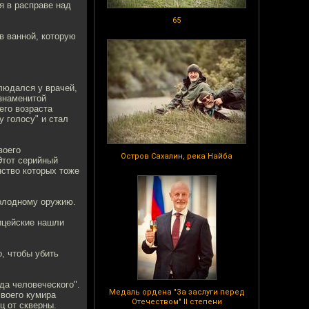
я в расправе над
65
в ванной, которую
людался у врачей,
 знаменитой
его возраста
у голосу" и стал
воего
Остров Сахалин, река Найба
Этот серийный
ство которых тоже
холодному оружию.
ицейские нашли
о, чтобы убить
да человеческого".
Медаль ордена "За заслуги перед
своего кумира
Отечеством" II степени
ц от скверны.