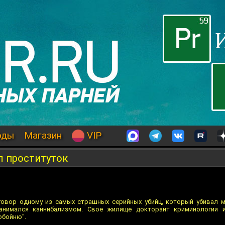
оды
Магазин
VIP
л проституток
говор одному из самых страшных серийных убийц, который убивал 
анимался каннибализмом. Свое жилище докторант криминологии 
обойню".