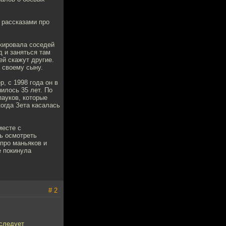
 рассказами про
кировала соседей
д и заняться там
ей скажут другие.
 своему сыну.
, с 1998 года он в
илось 35 лет. По
ауков, которые
когда Зета касалась
месте с
ь осмотреть
про маньяков и
е покинула
# 2
 следует