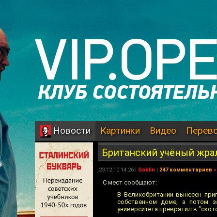
Картинки
Видео
Перев
Новости
Британский учёный жра
23.12.10 14:26 |
Goblin
|
247 комментариев
»
С мест сообщают:
В Великобритании вынесен при
собственном доме, а потом з
университета превратил в "скот