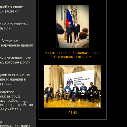
ной из своих
, - заметил
 на его совести
ть или
 В течение
, нарушение правил
Медаль ордена "За заслуги перед
Отечеством" II степени
ачи отмечали, что
х, которые могли
щали внимание на
ашних ящериц и
 гнева.
ордского
аписав труд
ему, работа над
еское расстройство
ии убийств к
РВИО
 для
ированы признаки