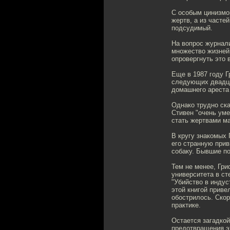
С особым цинизмо
жертв, а из часте
подсудимый.
На вопрос журнали
множество жизней
опровергнуть это 
Еще в 1987 году 
следующих двадца
домашнего ареста
Однако трудно ска
Стивен "очень ум
стать жертвами м
В кругу знакомых 
его странную прив
собаку. Бывшие по
Тем не менее, Гр
университета в ст
"Убийство в индус
этой книгой приве
обострилось. Скор
практике.
Остается загадкой
предотвращения э