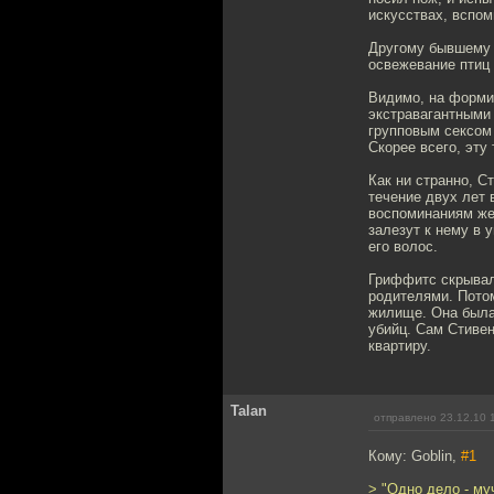
искусствах, вспо
Другому бывшему 
освежевание птиц
Видимо, на форми
экстравагантными 
групповым сексом 
Скорее всего, эту
Как ни странно, С
течение двух лет 
воспоминаниям же
залезут к нему в 
его волос.
Гриффитс скрывал 
родителями. Пото
жилище. Она была
убийц. Сам Стивен
квартиру.
Talan
отправлено 23.12.10 
Кому: Goblin,
#1
> "Одно дело - му