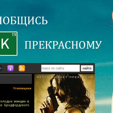
Уголовщина
молодых женщин в
из Брэдфордского