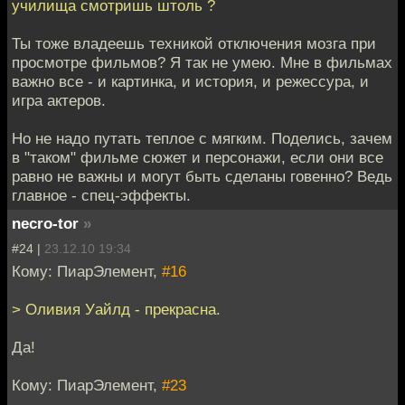
училища смотришь штоль ?
Ты тоже владеешь техникой отключения мозга при
просмотре фильмов? Я так не умею. Мне в фильмах
важно все - и картинка, и история, и режессура, и
игра актеров.
Но не надо путать теплое с мягким. Поделись, зачем
в "таком" фильме сюжет и персонажи, если они все
равно не важны и могут быть сделаны говенно? Ведь
главное - спец-эффекты.
necro-tor
»
#24 |
23.12.10 19:34
Кому: ПиарЭлемент,
#16
> Оливия Уайлд - прекрасна.
Да!
Кому: ПиарЭлемент,
#23