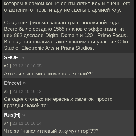
котором в самом конце ленты летит Клу и сцены его
отделения от горы и другие сцены с армией Клу.
Создание фильма заняло три с половиной года.
Всего было создано 1565 планов с эффектами, из
них 882 сделали Digital Domain и 120 - Prime Focus.
В создании фильма также принимали участие Ollin
Studio, Electronic Arts и Prana Studios.
SHOEI
»
#2 |
23.12.10 16:05
Актёры лысыми снимались, чтоли?!!
Efrcevt
»
#3 |
23.12.10 16:12
Сегодня столько интересных заметок, просто
праздник какой то!
Rus[H]
»
#4 |
23.12.10 16:14
Что за "нанолитиевый аккумулятор"???