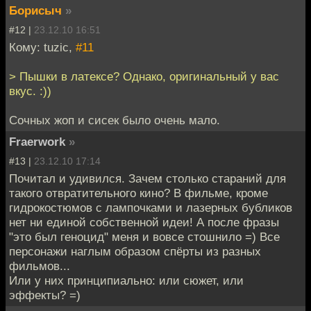
Борисыч
»
#12 |
23.12.10 16:51
Кому: tuzic,
#11
> Пышки в латексе? Однако, оригинальный у вас
вкус. :))
Сочных жоп и сисек было очень мало.
Fraerwork
»
#13 |
23.12.10 17:14
Почитал и удивился. Зачем столько стараний для
такого отвратительного кино? В фильме, кроме
гидрокостюмов с лампочками и лазерных бубликов
нет ни единой собственной идеи! А после фразы
"это был геноцид" меня и вовсе стошнило =) Все
персонажи наглым образом спёрты из разных
фильмов...
Или у них принципиально: или сюжет, или
эффекты? =)