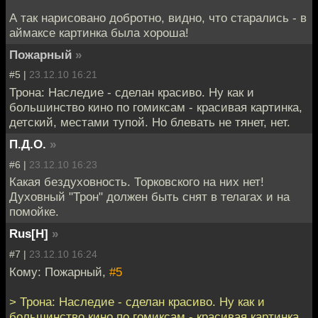
А так нарисовано добротно, видно, что старались - в
аймаксе картинка была хороша!
Пожарный
»
#5 |
23.12.10 16:21
Трона: Наследие - сделан красиво. Ну как и
большинство кино по гомиксам - красивая картинка,
детский, местами тупой. Но блевать не тянет, нет.
П.Д.О.
»
#6 |
23.12.10 16:23
Какая бездуховность. Торковского на них нет!
Духовный "Трон" должен быть снят в телагах и на
помойке.
Rus[H]
»
#7 |
23.12.10 16:24
Кому: Пожарный,
#5
> Трона: Наследие - сделан красиво. Ну как и
большинство кино по гомиксам - красивая картинка,