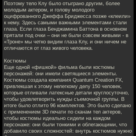
Поэтому тело Клу было отыграно другим, более
молодым актером, и голову молодого
оцифрованного Джеффа Бриджесса позже «клеили»
к нему. Здесь самыми важными элементами стали
глаза. Если глаза Бенджамина Баттона в основном
прятали под очки – они не были совсем живыми - в
«Троне» мы четко видим глаза Клу, и они ничем не
отличаются от глаз живого человека.
Костюмы
Еще одной «фишкой» фильма были костюмы
персонажей: они имели светящиеся элементы.
Костюмы создала компания Quantum Creation FX,
привлекшая к этому нелегкому делу 150 человек,
которые отливали латексные детали круглосуточно,
чтобы удовлетворить нужды съемочной группы. В
итоге было отлито 96 комплектов. Это было сделано
с применением 3D печати по сканам тел актеров,
чтобы костюмы идеально сидели на каждом
персонаже: они были тонкими и облегающими, что
добавило своих сложностей: внутрь костюмов нужно