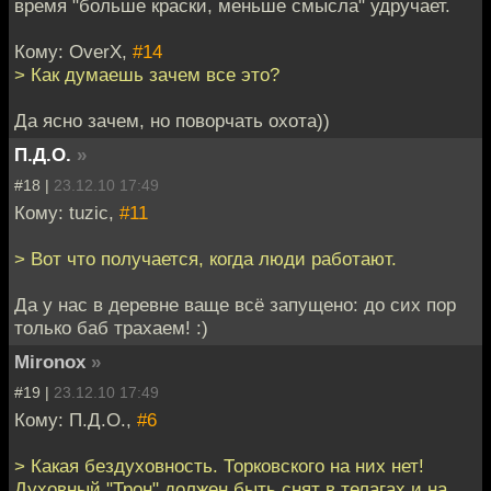
время "больше краски, меньше смысла" удручает.
Кому: OverX,
#14
> Как думаешь зачем все это?
Да ясно зачем, но поворчать охота))
П.Д.О.
»
#18 |
23.12.10 17:49
Кому: tuzic,
#11
> Вот что получается, когда люди работают.
Да у нас в деревне ваще всё запущено: до сих пор
только баб трахаем! :)
Mironox
»
#19 |
23.12.10 17:49
Кому: П.Д.О.,
#6
> Какая бездуховность. Торковского на них нет!
Духовный "Трон" должен быть снят в телагах и на