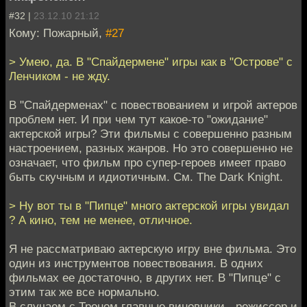
#32 |
23.12.10 21:12
Кому: Пожарный,
#27
> Умею, да. В "Спайдермене" игры как в "Острове" с
Ленчиком - не жду.
В "Спайдерменах" с повествованием и игрой актеров
проблем нет. И при чем тут какое-то "ожидание"
актерской игры? Эти фильмы с совершенно разным
настроением, разных жанров. Но это совершенно не
означает, что фильм про супер-героев имеет право
быть скучным и идиотичным. См. The Dark Knight.
> Ну вот ты в "Пипце" много актерской игры увидал
? А кино, тем не менее, отличное.
Я не рассматриваю актерскую игру вне фильма. Это
один из инструментов повествования. В одних
фильмах ее достаточно, в других нет. В "Пипце" с
этим так же все нормально.
В случаем с Троном главные виновники - режиссер и