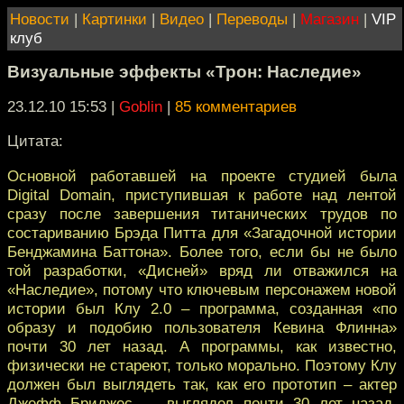
Новости
|
Картинки
|
Видео
|
Переводы
|
Магазин
|
VIP
клуб
Визуальные эффекты «Трон: Наследие»
23.12.10 15:53
|
Goblin
|
85 комментариев
Цитата:
Основной работавшей на проекте студией была
Digital Domain, приступившая к работе над лентой
сразу после завершения титанических трудов по
состариванию Брэда Питта для «Загадочной истории
Бенджамина Баттона». Более того, если бы не было
той разработки, «Дисней» вряд ли отважился на
«Наследие», потому что ключевым персонажем новой
истории был Клу 2.0 – программа, созданная «по
образу и подобию пользователя Кевина Флинна»
почти 30 лет назад. А программы, как известно,
физически не стареют, только морально. Поэтому Клу
должен был выглядеть так, как его прототип – актер
Джефф Бриджес — выглядел почти 30 лет назад.