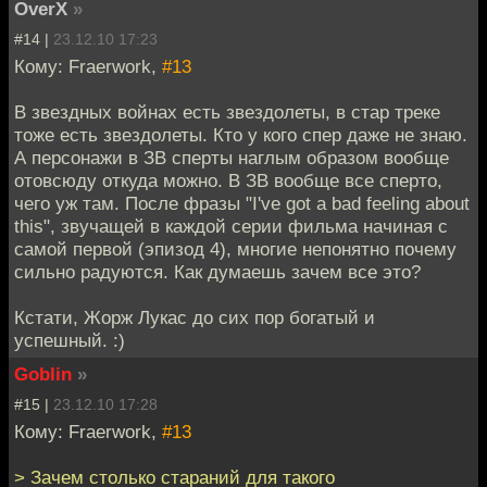
OverX
»
#14 |
23.12.10 17:23
Кому: Fraerwork,
#13
В звездных войнах есть звездолеты, в стар треке
тоже есть звездолеты. Кто у кого спер даже не знаю.
А персонажи в ЗВ сперты наглым образом вообще
отовсюду откуда можно. В ЗВ вообще все сперто,
чего уж там. После фразы "I've got a bad feeling about
this", звучащей в каждой серии фильма начиная с
самой первой (эпизод 4), многие непонятно почему
сильно радуются. Как думаешь зачем все это?
Кстати, Жорж Лукас до сих пор богатый и
успешный. :)
Goblin
»
#15 |
23.12.10 17:28
Кому: Fraerwork,
#13
> Зачем столько стараний для такого