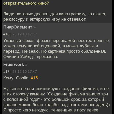
отвратительного кино?
Люди, которые делают для кино графику, за сюжет,
режиссуру и актёрскую игру не отвечают.
ПиарЭлемент
»
#16 |
23.12.10 17:47
Ужасный сюжет, фразы персонажей неестественные,
может тому виной сценарий, а может дубляж и
перевод. Не знаю. Но картинка просто обалденная.
Оливия Уайлд - прекрасна.
Fraerwork
»
#17 |
23.12.10 17:47
Кому: Goblin,
#15
Ну так и не они инициируют создание фильма, и не
в их сторону камень: "Создание фильма заняло три
с половиной года" - это большой срок, за который
вполне можно было ходябы над текстами посидеть))
Я просто чего негодую, тенденция в последнее