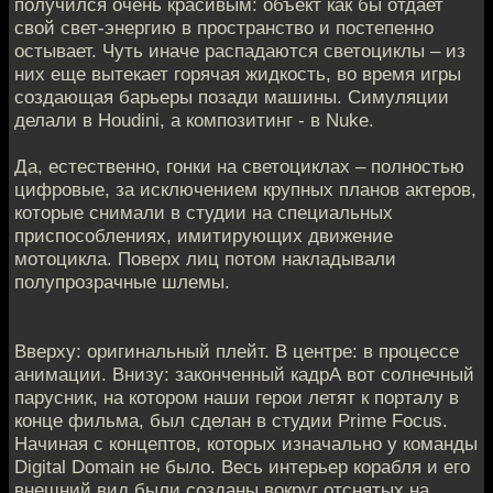
получился очень красивым: объект как бы отдает
свой свет-энергию в пространство и постепенно
остывает. Чуть иначе распадаются светоциклы – из
них еще вытекает горячая жидкость, во время игры
создающая барьеры позади машины. Симуляции
делали в Houdini, а композитинг - в Nuke.
Да, естественно, гонки на светоциклах – полностью
цифровые, за исключением крупных планов актеров,
которые снимали в студии на специальных
приспособлениях, имитирующих движение
мотоцикла. Поверх лиц потом накладывали
полупрозрачные шлемы.
Вверху: оригинальный плейт. В центре: в процессе
анимации. Внизу: законченный кадрА вот солнечный
парусник, на котором наши герои летят к порталу в
конце фильма, был сделан в студии Prime Focus.
Начиная с концептов, которых изначально у команды
Digital Domain не было. Весь интерьер корабля и его
внешний вид были созданы вокруг отснятых на