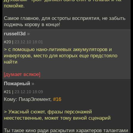
помойке.
Самое главное, для остроты восприятия, не забыть
поджечь корову в конце!
russell3d
»
#20 |
23.12.10 18:01
> с помощью нано-литиевых аккумуляторов и
инверторов, место для которых еще предстояло
найти
[думает всякое]
Пожарный
»
#21 |
23.12.10 18:09
Кому: ПиарЭлемент,
#16
> Ужасный сюжет, фразы персонажей
неестественные, может тому виной сценарий
Ты такое кино ради раскрытия характеров талантами