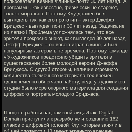
пользователя Кевина Флинна» почти 30 лет назад. А
программы, как известно, физически не стареют,
только морально. Поэтому Клу должен был
выглядеть так, как его прототип – актер Джефф
Бриджес - выглядел почти 30 лет назад. Задачка не
из легких! Проблема усложнялась тем, что все
зрители прекрасно знают, как выглядел 30 лет назад
Джефф Бриджес – он вовсю играл в кино, и был
популярным актером в те времена. Поэтому команде
vfx-художников предстояло убедить зрителя в
существовании более молодой версии Джеффа
Бриджеса. С другой стороны, наличие огромного
количества съемочного материала тех времен
одновременно облегчало работу, ведь у художников
студии было море опорного материала для создания
цифрового портрета молодого Бриджеса.
Процесс работы над заменой лицаИтак, Digital
Domain приступила к разработке и созданию 162
планов с цифровой головой Клу, которые заняли в
общей сложности 13 минут экранного времени.