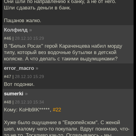
Они шли по направлению к банку, а не от него.
Шли сдавать деньги в банк.
Пацанов жалко.
Колфилд
»
#46 |
28.12.10 15:29
В "Белых Росах" герой Караченцева набил морду
типу, который вез водочные бутылки в детской
коляске. А что делать с такими выдумщиками?
error_macro
»
#47 |
28.12.10 15:29
Вот подонки.
sumerki
»
#48 |
28.12.10 15:34
Кому: KoHb9IK*****,
#22
Хуже было ощущение в "Европейском". С женой
шел, малому чего-то покупали. Вдруг понимаю, что-
то не то. Тоскливо как-то. Оглядываюсь - мы