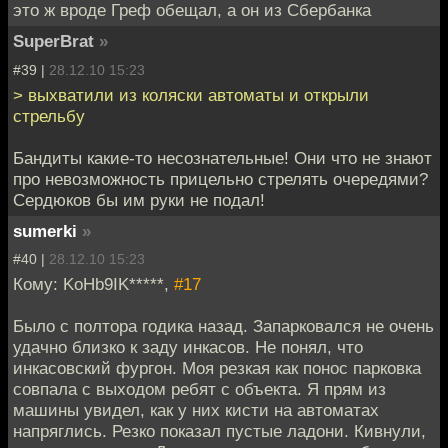
это ж вроде Греф обещал, а он из Сбербанка
SuperBrat
»
#39 |
28.12.10 15:23
> выхватили из коляски автоматы и открыли
стрельбу
Бандиты какие-то несознательные! Они что не знают
про невозможность прицельно стрелять очередями?
Сердюков бы им руки не подал!
sumerki
»
#40 |
28.12.10 15:23
Кому: KoHb9IK*****,
#17
Было с полтора годика назад. Запарковался не очень
удачно близко к заду инкасов. Не понял, что
инкасовский фургон. Моя резкая как понос парковка
совпала с выходом ребят с объекта. Я прям из
машины увидел, как у них кисти на автоматах
напряглись. Резко показал пустые ладони. Кивнули,