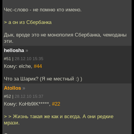
Чес-слово - не помню кто имено.
> а он из Сбербанка
Дык, вроде это не монополия Сбербанка, чемоданы
эти.
hellosha
»
#51 |
28.12.10 15:35
Кому: elche,
#44
Что за Шарик? (Я не местный :) )
Atollos
»
#52 |
28.12.10 15:37
Кому: KoHb9IK*****,
#22
> > Жизнь такая же как и всегда. А они редкие
мрази.