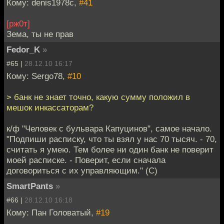
Кому: denis1978c,
#41
[рж0т]
Зема, ты не прав
Fedor_K
»
#65 |
28.12.10 16:17
Кому: Sergo78,
#10
> банк не знает точно, какую сумму положил в
мешок инкассаторам?
к/ф "Человек с бульвара Капуцинов", самое начало.
"Подпиши расписку, что ты взял у нас 70 тысяч. - 70,
считать я умею. Тем более ни один банк не поверит
моей расписке. - Поверит, если сначала
договориться с их управляющим." (С)
SmartPants
»
#66 |
28.12.10 16:18
Кому: Пан Головатый,
#19