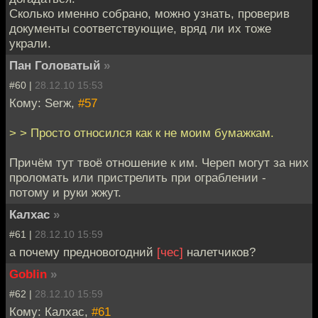
Сколько именно собрано, можно узнать, проверив
документы соответствующие, вряд ли их тоже
украли.
Пан Головатый
»
#60 |
28.12.10 15:53
Кому: Serж,
#57
> > Просто относился как к не моим бумажкам.
Причём тут твоё отношение к им. Череп могут за них
проломать или пристрелить при ограблении -
потому и руки жжут.
Калхас
»
#61 |
28.12.10 15:59
а почему предновогодний
[чес]
налетчиков?
Goblin
»
#62 |
28.12.10 15:59
Кому: Калхас,
#61