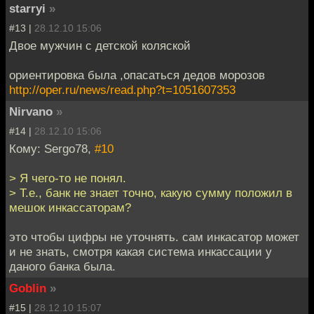
starryi
»
#13 |
28.12.10 15:06
Двое мужчин с детской коляской
ориентировка была ,опасаться дедов морозов
http://oper.ru/news/read.php?t=1051607353
Nirvano
»
#14 |
28.12.10 15:06
Кому: Sergo78,
#10
> Я чего-то не понял.
> Т.е., банк не знает точно, какую сумму положил в
мешок инкассаторам?
это чтобы цифры не уточнять. сам инкасатор может
и не знать, смотря какая система инкассации у
даного банка была.
Goblin
»
#15 |
28.12.10 15:07