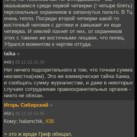
оказываемся среди первой четверки (! четыре блять)
персональных охранников в запахнутых пальто. В Тц
очень тепло. Посреди второй четверки какой-то
восточный человек с дитями и замыкает их еще
четверка. И землей пахнет от них, от охранников
этих с такими же восточными лицами, что пипец.
Убрался моментом к чертям оттуда.
laika
»
#49 |
28.12.10 15:34
Нет ничего подозрительного в том, что точная сумма
неизвестна(нам). Это же коммерческая тайна банка,
и сообщать сумму журналистам, и даже в некоторых
случаях сотрудникам правоохранительных органов -
никто не обязан.
Игорь Сибирский
»
#50 |
28.12.10 15:35
Кому: halamchik,
#38
> это ж вроде Греф обещал,