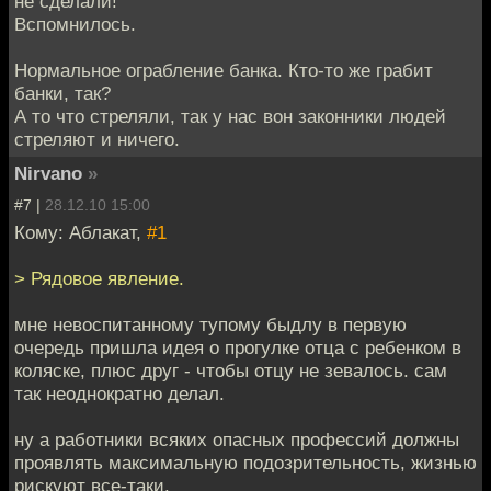
не сделали!"
Вспомнилось.
Нормальное ограбление банка. Кто-то же грабит
банки, так?
А то что стреляли, так у нас вон законники людей
стреляют и ничего.
Nirvano
»
#7 |
28.12.10 15:00
Кому: Аблакат,
#1
> Рядовое явление.
мне невоспитанному тупому быдлу в первую
очередь пришла идея о прогулке отца с ребенком в
коляске, плюс друг - чтобы отцу не зевалось. сам
так неоднократно делал.
ну а работники всяких опасных профессий должны
проявлять максимальную подозрительность, жизнью
рискуют все-таки.