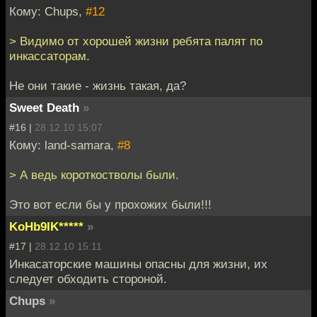
Кому: Chups,
#12
> Видимо от хорошей жизни ребята палят по
инкассаторам.
Не они такие - жизнь такая, да?
Sweet Death
»
#16 |
28.12.10 15:07
Кому: land-samara,
#8
> А ведь короткостволы были.
Это вот если бы у прохожих были!!!
KoHb9IK*****
»
#17 |
28.12.10 15:11
Инкасаторские машины опасны для жизни, их
следует обходить стороной.
Chups
»