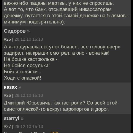
важно ибо пацаны мертвы, у них не спросишь.
А вот то, что банк, отсыпавший инкассаторам
денежку, путается в этой самой денежке на 5 лямов -
минимум подозрительно).
Сидоров
»
#25 |
28.12.10 15:13
А я-то дурашка сосулек боялся, все голову вверх
задирал, на крыши смотрел, а оно - вона как!
На бошке кастрюлька -
Не бойся сосульки!
Бойся коляски -
Ходи с опаской!
казах
»
#26 |
28.12.10 15:13
Дмитрий Юрьевичь, как гастроли? Со всей этой
свистопляской-то вокруг аэропортов и дорог.
starryi
»
#27 |
28.12.10 15:13