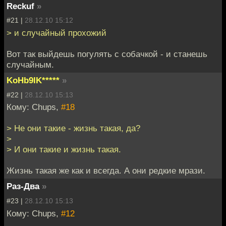
Reckuf
»
#21 |
28.12.10 15:12
> и случайный прохожий
Вот так выйдешь погулять с собачкой - и станешь
случайным.
KoHb9IK*****
»
#22 |
28.12.10 15:13
Кому: Chups,
#18
> Не они такие - жизнь такая, да?
>
> И они такие и жизнь такая.
Жизнь такая же как и всегда. А они редкие мрази.
Раз-Два
»
#23 |
28.12.10 15:13
Кому: Chups,
#12