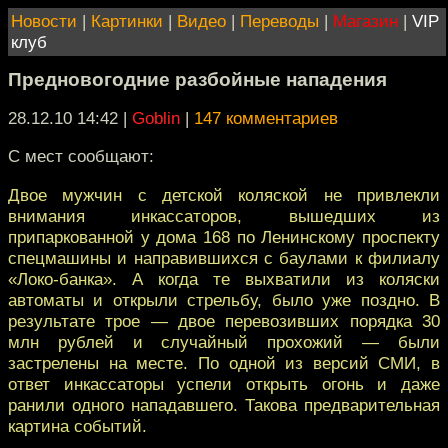
Новости
|
Картинки
|
Видео
|
Переводы
|
Магазин
|
VIP
клуб
Предновогодние разбойные нападения
28.12.10 14:42
|
Goblin
|
147 комментариев
C мест сообщают:
Двое мужчин с детской коляской не привлекли
внимания инкассаторов, вышедших из
припаркованной у дома 168 по Ленинскому проспекту
спецмашины и направившихся с баулами к филиалу
«Локо-банка». А когда те выхватили из коляски
автоматы и открыли стрельбу, было уже поздно. В
результате трое — двое перевозивших порядка 30
млн рублей и случайный прохожий — были
застрелены на месте. По одной из версий СМИ, в
ответ инкассаторы успели открыть огонь и даже
ранили одного нападавшего. Такова предварительная
картина событий.