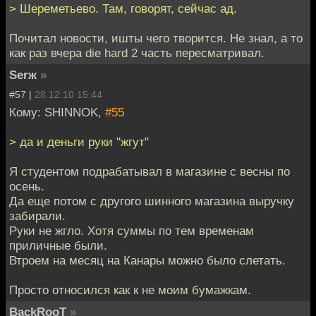
> Шереметьево. Там, говорят, сейчас ад.
Почитал новости, ишты чего творится. Не знал, а то
как раз вчера die hard 2 часть пересматривал.
Serж
»
#57 |
28.12.10 15:44
Кому: SHINNOK,
#55
> да и деньги руки "жгут"
Я студентом подрабатывал в магазине с весны по
осень.
Да еще потом с другого шинного магазина выручку
забирали.
Руки не жгло. Хотя суммы по тем временам
приличные были.
Втроем на месяц на Канары можно было слетать.
Просто относился как к не моим бумажкам.
BackRooT
»