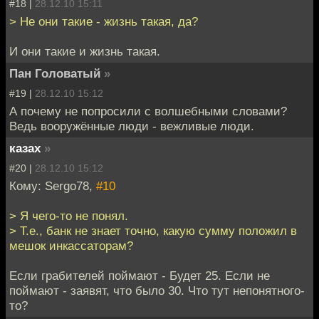
#18 |
28.12.10 15:11
> Не они такие - жизнь такая, да?
И они такие и жизнь такая.
Пан Головатый
»
#19 |
28.12.10 15:12
А почему не попросили с волшебными словами?
Ведь вооружённые люди - вежливые люди.
казах
»
#20 |
28.12.10 15:12
Кому: Sergo78,
#10
> Я чего-то не понял.
> Т.е., банк не знает точно, какую сумму положил в
мешок инкассаторам?
Если грабителей поймают - Будет 25. Если не
поймают - заявят, что было 30. Что тут непонятного-
то?