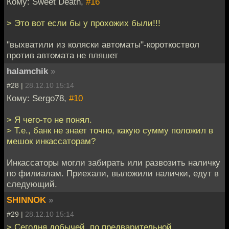
Кому: Sweet Death,
#16
> Это вот если бы у прохожих были!!!
"выхватили из коляски автоматы"-короткоствол
против автомата не пляшет
halamchik
»
#28 |
28.12.10 15:14
Кому: Sergo78,
#10
> Я чего-то не понял.
> Т.е., банк не знает точно, какую сумму положил в
мешок инкассаторам?
Инкассаторы могли забирать или развозить наличку
по филиалам. Приехали, выложили налички, едут в
следующий.
SHINNOK
»
#29 |
28.12.10 15:14
> Сегодня добычей, по предварительной