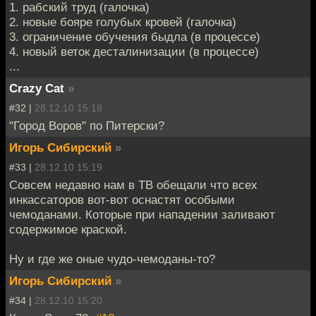
1. рабский труд (галочка)
2. новые бояре голубых кровей (галочка)
3. ограничение обучения быдла (в процессе)
4. новый веток десталинизации (в процессе)
...
Crazy Cat
»
#32 |
28.12.10 15:18
"Город Воров" по Питерски?
Игорь Сибирский
»
#33 |
28.12.10 15:19
Совсем недавно нам в ТВ обещали что всех
инкассаторов вот-вот оснастят особыми
чемоданами. Которые при нападении заливают
содержимое краской.
Ну и где же оные чудо-чемоданы-то?
Игорь Сибирский
»
#34 |
28.12.10 15:20