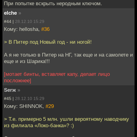
При попытке вскрыть неродным ключом.
elche
»
#44 |
28.12.10 15:29
Кому: hellosha,
#36
> В Питер под Новый год - ни ногой!
А я не только в Питер на НГ, так еще и на самолете и
еще и из Шарика!!!
[мотает бинты, вставляет капу, делает лицо
посложнее]
Serж
»
#45 |
28.12.10 15:29
Кому: SHINNOK,
#29
> Т.е. примерно 5 млн. ушли вероятному наводчику
из филиала «Локо-банка»? :)