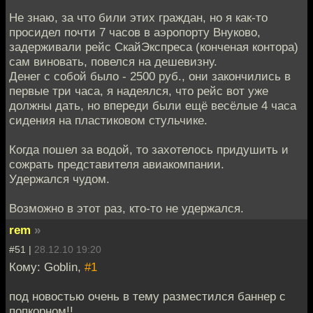
Не знаю, за что били этих граждан, но я как-то
просидел почти 7 часов в аэропорту Внуково,
задерживали рейс СкайЭкспреса (конченая контора)
сам виновать, повелся на дешевизну.
Денег с собой было - 2500 руб., они закончились в
первые три часа, я надеялся, что рейс вот уже
должны дать, но впереди были ещё весёлые 4 часа
сидения на пластиковом стульчике.
Когда пошел за водой, то захотелось придушить и
сожрать представителя авиакомпании.
Удержался чудом.
Возможно в этот раз, кто-то не удержался.
rem
»
#51 |
28.12.10 19:20
Кому: Goblin,
#1
под новостью очень в тему разместился баннер с
попкорном!!