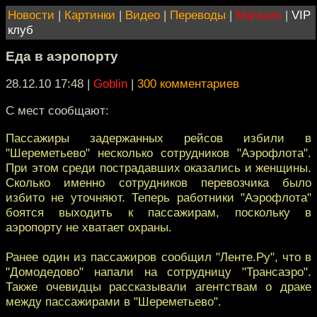
Новости
|
Картинки
|
Видео
|
Переводы
|
Магазин
|
VIP
клуб
Еда в аэропорту
28.12.10 17:48
|
Goblin
|
300 комментариев
С мест сообщают:
Пассажиры задержанных рейсов избили в
"Шереметьево" несколько сотрудников "Аэрофлота".
При этом среди пострадавших оказались и женщины.
Сколько именно сотрудников перевозчика было
избито не уточняют. Теперь работники "Аэрофлота"
боятся выходить к пассажирам, поскольку в
аэропорту не хватает охраны.
Ранее один из пассажиров сообщил "Ленте.Ру", что в
"Домодедово" напали на сотрудницу "Трансаэро".
Также очевидцы рассказывали агентствам о драке
между пассажирами в "Шереметьево".