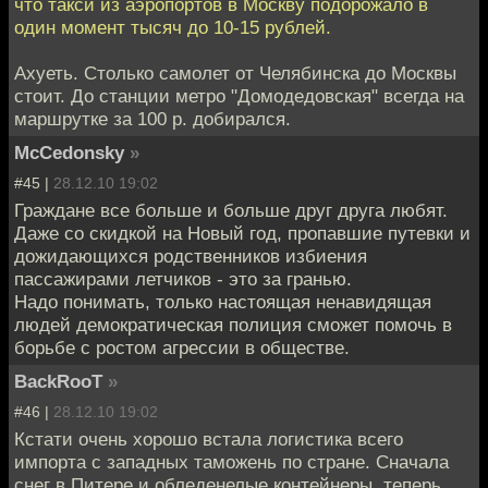
что такси из аэропортов в Москву подорожало в
один момент тысяч до 10-15 рублей.
Ахуеть. Столько самолет от Челябинска до Москвы
стоит. До станции метро "Домодедовская" всегда на
маршрутке за 100 р. добирался.
McCedonsky
»
#45 |
28.12.10 19:02
Граждане все больше и больше друг друга любят.
Даже со скидкой на Новый год, пропавшие путевки и
дожидающихся родственников избиения
пассажирами летчиков - это за гранью.
Надо понимать, только настоящая ненавидящая
людей демократическая полиция сможет помочь в
борьбе с ростом агрессии в обществе.
BackRooT
»
#46 |
28.12.10 19:02
Кстати очень хорошо встала логистика всего
импорта с западных таможень по стране. Сначала
снег в Питере и обледенелые контейнеры, теперь