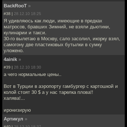
BackRooT
»
#38 |
28.12.10 18:25
Я удивляюсь как люди, имеющие в предках
матросов, бравших Зимний, не взяли дьютики,
кулинарии и такси.
30-го вылетаю в Москву, сало засолил, икорку взял,
самогону две пластиковых бутылки в сумку
уложено.
4ainik
»
#39 |
28.12.10 18:30
а чего нормальные цены..
Вот в Турции в аэропорту гамбургер с картошкой и
колой стоят 30 $ а у нас тарелка плова!!
халява!...
иронизирую
Артикул
»
#40 |
28.12.10 18:37