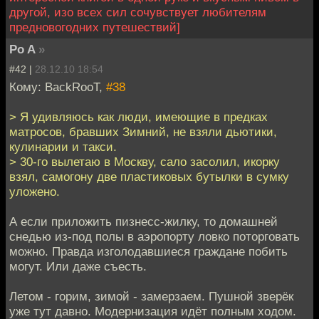
другой, изо всех сил сочувствует любителям
предновогодних путешествий]
Po A
»
#42 |
28.12.10 18:54
Кому: BackRooT,
#38
> Я удивляюсь как люди, имеющие в предках
матросов, бравших Зимний, не взяли дьютики,
кулинарии и такси.
> 30-го вылетаю в Москву, сало засолил, икорку
взял, самогону две пластиковых бутылки в сумку
уложено.
А если приложить пизнесс-жилку, то домашней
снедью из-под полы в аэропорту ловко поторговать
можно. Правда изголодавшиеся граждане побить
могут. Или даже съесть.
Летом - горим, зимой - замерзаем. Пушной зверёк
уже тут давно. Модернизация идёт полным ходом.