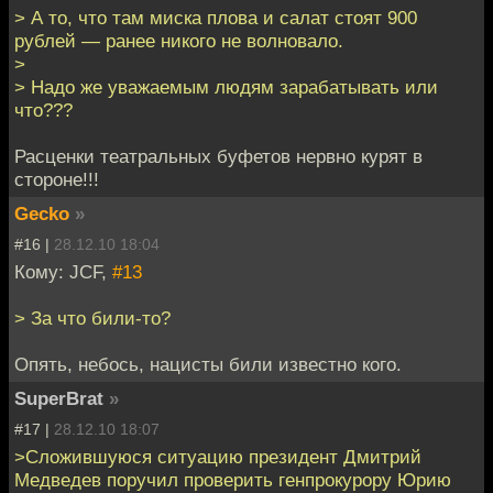
> А то, что там миска плова и салат стоят 900
рублей — ранее никого не волновало.
>
> Надо же уважаемым людям зарабатывать или
что???
Расценки театральных буфетов нервно курят в
стороне!!!
Gecko
»
#16 |
28.12.10 18:04
Кому: JCF,
#13
> За что били-то?
Опять, небось, нацисты били известно кого.
SuperBrat
»
#17 |
28.12.10 18:07
>Сложившуюся ситуацию президент Дмитрий
Медведев поручил проверить генпрокурору Юрию