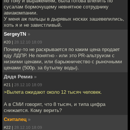
по тону и выражениям, была готова влепить по
сусалам бормочущему невнятное сотруднику
авиакомпании.
У меня аж пальцы в дырявых носках зашевелились,
хоть я и не завистливый.
SergeyTN
»
#20 |
28.12.10 18:09
Почему-то не раскрывается по каким цена продает
еду ЛДПР. Не понятно - или это PR-альтруизм с
низкими ценами, или барыжничество с рыночными
ценами (500р. за бутылку воды).
Дядя Ремиз
»
#21 |
28.12.10 18:09
>Вылета ожидают около 12 тысяч человек.
А в СМИ говорят, что 8 тысяч, и типа цифра
снижается. Кому верить?
Скиталец
»
#22 |
28.12.10 18:09