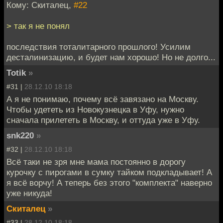
Кому: Скиталец,
#22
> так я не понял
последствия тоталитарного прошлого! Усилим
десталинизацию, и будет нам хорошо! Но не долго...
Totik
»
#31 |
28.12.10 18:18
А я не понимаю, почему всё завязано на Москву.
Чтобы удететь из Новокузнецка в Уфу, нужно
сначала прилететь в Москву, и оттуда уже в Уфу.
snk220
»
#32 |
28.12.10 18:18
Всё таки не зря мне мама постоянно в дорогу
курочку с пирогами в сумку тайком подкладывает! А
я всё ворчу! А теперь без этого "комплекта" наверно
уже никуда!
Скиталец
»
#33 |
28.12.10 18:18