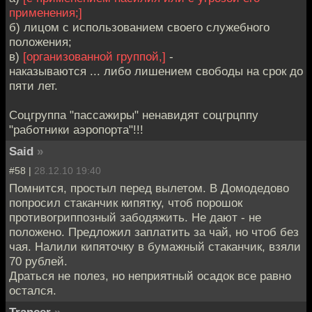
применения;]
б) лицом с использованием своего служебного
положения;
в)
[организованной группой,]
-
наказываются ... либо лишением свободы на срок до
пяти лет.
Соцгруппа "пассажиры" ненавидят соцгрцппу
"работники аэропорта"!!!
Said
»
#58 |
28.12.10 19:40
Помнится, простыл перед вылетом. В Домодедово
попросил стаканчик кипятку, чтоб порошок
противогриппозный забодяжить. Не дают - не
положено. Предложил заплатить за чай, но чтоб без
чая. Налили кипяточку в бумажный стаканчик, взяли
70 рублей.
Драться не полез, но неприятный осадок все равно
остался.