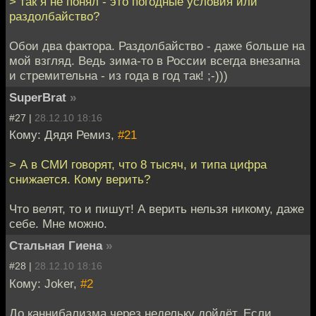
> так я не понял - это погодные условия или
раздолбайство?
Обои два фактора. Раздолбайство - даже больше на
мой взгляд. Ведь зима-то в России всегда внезапна
и стремительна - из года в год так! ;-)))
SuperBrat
»
#27 |
28.12.10 18:16
Кому: Дядя Ремиз,
#21
> А в СМИ говорят, что 8 тысяч, и типа цифра
снижается. Кому верить?
Что велят, то и пишут! А верить нельзя никому, даже
себе. Мне можно.
Стальная Гиена
»
#28 |
28.12.10 18:16
Кому: Joker,
#2
До каннибализма через недельку дойдёт. Если