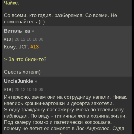
Чайке.
Со всеми, кто гадил, разберемся. Со всеми. Не
сомневайтесь (c)
Виталь_ка
»
#18 |
28.12.10 18:08
Кому: JCF,
#13
> За что били-то?
Съесть хотели)
UncleJunkie
»
#19 |
28.12.10 18:09
Интересно, зачем они на сотрудницу напали. Никак,
наелись крошки-картошки и десерта захотели.
Я одну гражданку-пассажирку вчера по телевизору
наблюдал. По виду - типичная жена хозяина жизни.
Под камеру громко и патетически вопрошала,
почему не летит ее самолет в Лос-Анджелес. Судя