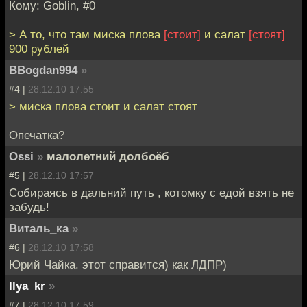
Кому: Goblin, #0
> А то, что там миска плова
[стоит]
и салат
[стоят]
900 рублей
BBogdan994
»
#4 |
28.12.10 17:55
> миска плова стоит и салат стоят
Опечатка?
Ossi
»
малолетний долбоёб
#5 |
28.12.10 17:57
Собираясь в дальний путь , котомку с едой взять не
забудь!
Виталь_ка
»
#6 |
28.12.10 17:58
Юрий Чайка. этот справится) как ЛДПР)
Ilya_kr
»
#7 |
28.12.10 17:59