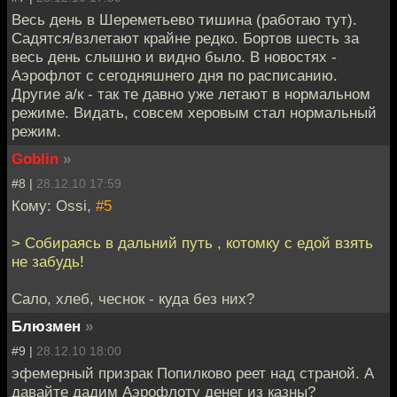
Весь день в Шереметьево тишина (работаю тут).
Садятся/взлетают крайне редко. Бортов шесть за
весь день слышно и видно было. В новостях -
Аэрофлот с сегодняшнего дня по расписанию.
Другие а/к - так те давно уже летают в нормальном
режиме. Видать, совсем херовым стал нормальный
режим.
Goblin
»
#8 |
28.12.10 17:59
Кому: Ossi,
#5
> Собираясь в дальний путь , котомку с едой взять
не забудь!
Сало, хлеб, чеснок - куда без них?
Блюзмен
»
#9 |
28.12.10 18:00
эфемерный призрак Попилково реет над страной. А
давайте дадим Аэрофлоту денег из казны?