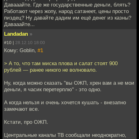
Давааайте. Где же государственные деньги, блять?
Работают через жопу, народ сатанеет, цены просто
пиздец? Ну давайте дадим им ещё денег из казны?
Давааайте...
Landadan
»
#10 |
28.12.10 18:00
Кому: Goblin,
#1
> А то, что там миска плова и салат стоят 900
рублей — ранее никого не волновало.
Ну, когда можно сказать "вы ОЖП, хрен вам а не мои
деньги, я часик перетерплю" - это одно.
А когда нельзя и очень хочется кушать - внезапно
замечают все.
Кстати, про ОЖП.
Центральные каналы ТВ сообщали неоднократно,