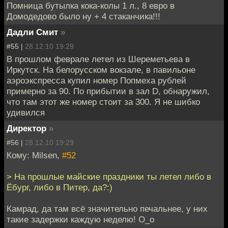
Помница бутылка кока-колы 1 л., 8 евро в
Домодедово было ну + 4 стаканчика!!!
Дадли Смит
»
#55 |
28.12.10 19:29
В прошлом феврале летел из Шереметьева в
Иркутск. На белорусском вокзале, в павильоне
аэроэкспресса купил номер Попмеха рублей
примерно за 90. По прибытии в зал D, обнаружил,
что там этот же номер стоит за 300. Я не шибко
удивился
Директор
»
#56 |
28.12.10 19:29
Кому: Milsen,
#52
> На прошлые майские праздники ты летел либо в
Ёбург, либо в Питер, да?:)
Камрад, да там всё значительно печальнее, у них
такие задержки каждую неделю! О_о