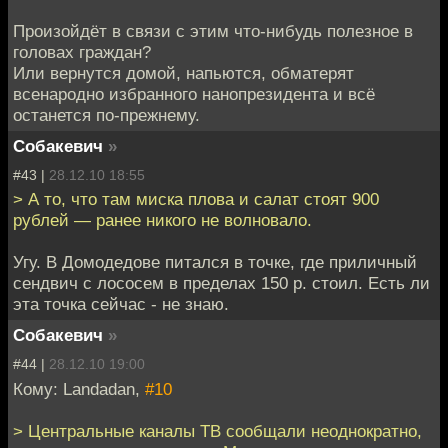
Произойдёт в связи с этим что-нибудь полезное в
головах граждан?
Или вернутся домой, напьются, обматерят
всенародно избранного нанопрезидента и всё
останется по-прежнему.
Собакевич
»
#43 |
28.12.10 18:55
> А то, что там миска плова и салат стоят 900
рублей — ранее никого не волновало.
Угу. В Домодедове питался в точке, где приличный
сендвич с лососем в пределах 150 р. стоил. Есть ли
эта точка сейчас - не знаю.
Собакевич
»
#44 |
28.12.10 19:00
Кому: Landadan,
#10
> Центральные каналы ТВ сообщали неоднократно,