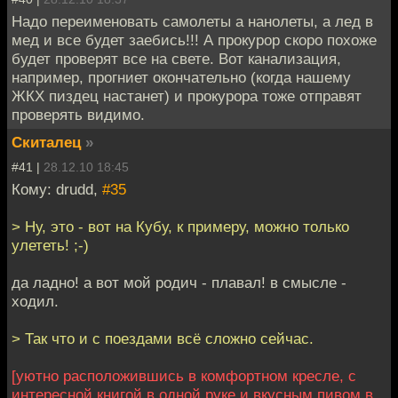
Надо переименовать самолеты а нанолеты, а лед в
мед и все будет заебись!!! А прокурор скоро похоже
будет проверят все на свете. Вот канализация,
например, прогниет окончательно (когда нашему
ЖКХ пиздец настанет) и прокурора тоже отправят
проверять видимо.
Скиталец
»
#41 |
28.12.10 18:45
Кому: drudd,
#35
> Ну, это - вот на Кубу, к примеру, можно только
улететь! ;-)
да ладно! а вот мой родич - плавал! в смысле -
ходил.
> Так что и с поездами всё сложно сейчас.
[уютно расположившись в комфортном кресле, с
интересной книгой в одной руке и вкусным пивом в