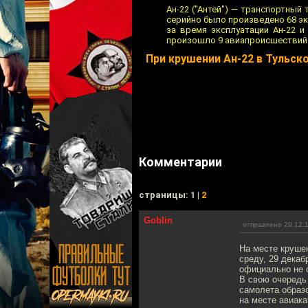
Ан-22 ("Антей") — транспортный
серийно было произведено 68 эк
за время эксплуатации Ан-22 и
произошло 9 авиапроисшествий (
При крушении Ан-22 в Тульск
Комментарии
cтраницы: 1 |
2
Goblin
отправлено 29.12.
На месте круше
среду, 29 декаб
официально не 
В свою очередь 
самолета образо
на месте авиак