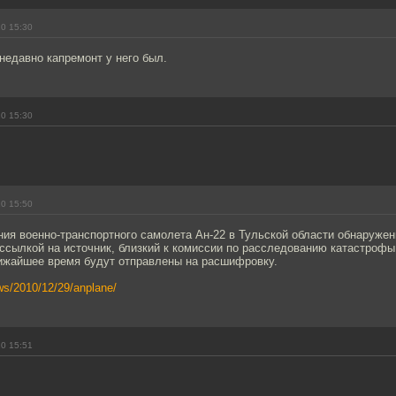
10 15:30
недавно капремонт у него был.
10 15:30
10 15:50
ния военно-транспортного самолета Ан-22 в Тульской области обнаруже
ссылкой на источник, близкий к комиссии по расследованию катастрофы
ижайшее время будут отправлены на расшифровку.
ews/2010/12/29/anplane/
10 15:51