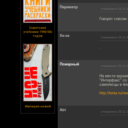
Периметр
отправлено 29.12.
Говорят совсем 
Советские
учебники 1940-50х
Хе-хе
годов
отправлено 29.12.
.
Пожарный
отправлено 29.12.
На месте круше
"Интерфакс" со 
самописцы в бл
http://lenta.ru/n
Империя ножей
Atri
отправлено 29.12.
.