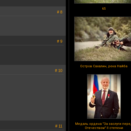
65
# 8
# 9
Остров Сахалин, река Найба
# 10
Медаль ордена "За заслуги пере
# 11
Отечеством" II степени