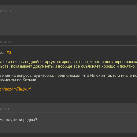
10 16:31
10 16:38
dor,
#3
люхин очень подробно, аргументировано, ясно, чётко и популярно расск
ьств, показывает документы и вообще всё объясняет хорошо и понятно.
вечая на вопросы аудитории, предположил, что Илюхин так или иначе п
окументы по Катыни.
atch/uqz4m7ie1vur/
10 16:43
ч, служили рядом?