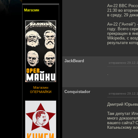
Ан-22 ВВС Росс
Магазин
21:30 во вторни
в среду, 29 дек
Ан-22 ("Антей")
году. Всего сер
прекращен в янв
Wikipedia, с во
результате кото
JackBeard
отправлено 29.12.
.
Магазин
Conquistador
ОПЕРМАЙКИ
отправлено 29.12.
Дмитрий Юрьеви
Там депутат Илю
много доказател
вашего сайта? 
Катыньскому воп