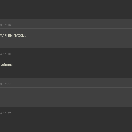
10 16:16
мля им пухом.
10 16:18
гибшим.
10 16:27
10 16:27