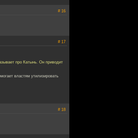
# 16
# 17
азывает про Катынь. Он приводит
омогает властям утилизировать
# 18