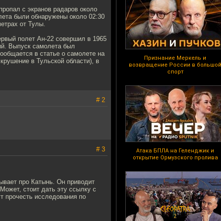
пропал с экранов радаров около
олета были обнаружены около 02:30
метрах от Тулы.
ервый полет Ан-22 совершил в 1965
ий. Выпуск самолета был
сообщается в статье о самолете на
Признание Меркель и
крушение в Тульской области), в
возвращение России в большо
спорт
# 2
# 3
Атака БПЛА на Геленджик и
открытие Ормузского пролива
зывает про Катынь. Он приводит
Может, стоит дать эту ссылку с
т прочесть исследования по