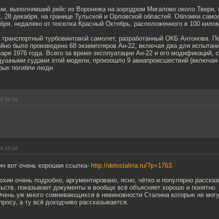
ии, выполнявший рейс из Воронежа на аэродром Мигалово около Твери, 
к, 28 декабря, на границе Тульской и Орловской областей. Обломки сам
абря, недалеко от поселка Красный Октябрь, расположенного в 100 кило
 - транспортный турбовинтовой самолет, разработанный ОКБ Антонова. П
ийно было произведено 68 экземпляров Ан-22, включая два для испытан
аре 1976 года. Всего за время эксплуатации Ан-22 и его модификаций, 
здушными судами этой модели, произошло 9 авиапроисшествий (включая 
рых погибли люди.
10 15:16
10 15:16
ч вот очень хорошая ссылка-
http://delostalina.ru/?p=1763
.
хин очень подробно, аргументировано, ясно, чётко и популярно расска
ьств, показывает документы и вообще всё объясняет хорошо и понятно. 
Очень уж много сомневающихся в невиновности Сталина которые не могу
росу, а ту всё доходчиво рассказывается.