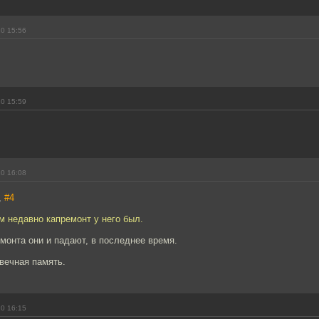
10 15:56
10 15:59
10 16:08
,
#4
м недавно капремонт у него был.
монта они и падают, в последнее время.
вечная память.
10 16:15