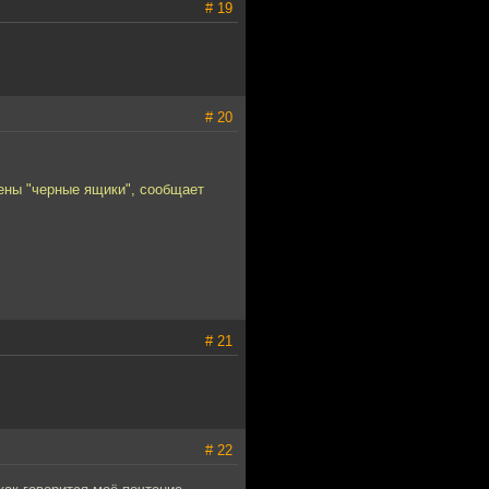
# 19
# 20
ены "черные ящики", сообщает
# 21
# 22