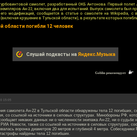
 турбовинтовой самолет, разработанный ОКБ Антонова. Первый полет А
земпляров Ан-22, включая два для испытаний. Выпуск самолета был пре
 его модификаций, сообщается в статье о самолете на Wikipedia, с
включая крушение в Тульской области), в результате которых погибл
ой области погибли 12 человек
Слушай подкасты на
Яндекс.Музыка
Goblin рекомендует
10 15:05
ния самолета Ан-22 в Тульской области обнаружены тела 12 погибших, 
ря, со ссылкой на источники в силовых структурах. Минобороны РФ, ко
сообщает никаких данных ни о численности экипажа Ан-22, ни о судьбе 
РИА Новости, также со ссылкой на источники в силовых структурах, соо
валась воронка диаметров 20 метров и глубиной 4 метра. Собеседники 
атастрофы найдены тела 12 погибших.