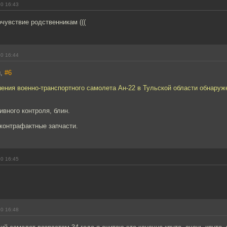
10 16:43
чувствие родственникам (((
10 16:44
й,
#6
шения военно-транспортного самолета Ан-22 в Тульской области обнаруж
вного контроля, блин.
контрафактные запчасти.
10 16:45
10 16:48