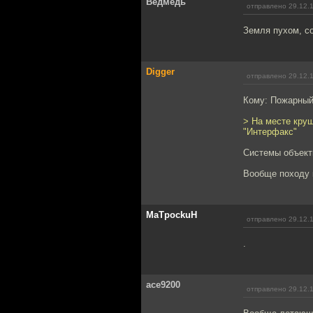
Ведмедь
отправлено 29.12.
Земля пухом, со
Digger
отправлено 29.12.
Кому: Пожарны
> На месте кру
"Интерфакс"
Системы объекти
Вообще походу 
MaTpockuH
отправлено 29.12.
.
ace9200
отправлено 29.12.