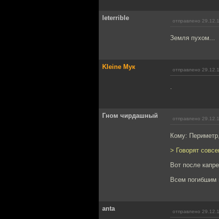
leterrible
отправлено 29.12.
Земля пухом...
Kleine Мук
отправлено 29.12.
.
Гном чирдашный
отправлено 29.12.
Кому: Периметр
> Говорят совсе
Вот после капре
Всем погибшим 
anta
отправлено 29.12.