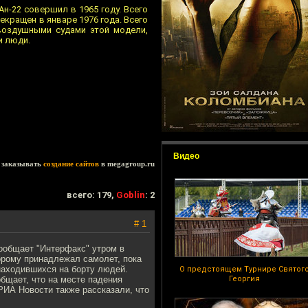
н-22 совершил в 1965 году. Всего
кращен в январе 1976 года. Всего
 воздушными судами этой модели,
и люди.
Видео
заказывать
создание сайтов
в megagroup.ru
всего: 179,
Goblin
: 2
# 1
сообщает "Интерфакс" утром в
торому принадлежал самолет, пока
находившихся на борту людей.
О предстоящем Турнире Святог
бщает, что на месте падения
Георгия
РИА Новости также рассказали, что