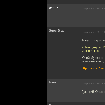
givrus
отправлено 29.12.
.
SuperBrat
отправлено 29.12.
Кому: Conquista
> Там депутат И
много доказател
Юрий Мухин, от
исторические д
http://kiwi.kz/w
lexor
отправлено 29.12.
Дмитрий Юрьеви