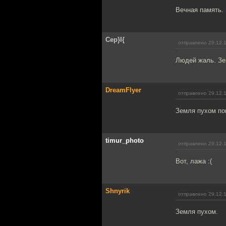
Вечная память.
Cep}I{
отправлено 29.12.
Людей жаль. Зе
DreamFlyer
отправлено 29.12.
Земля пухом по
timur_photo
отправлено 29.12.
Вот, лажа :(
Shnyrik
отправлено 29.12.
Земля пухом.