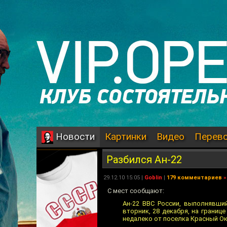
Картинки
Видео
Перев
Новости
Разбился Ан-22
29.12.10 15:05 |
Goblin
|
179 комментариев
»
С мест сообщают:
Ан-22 ВВС России, выполнявши
вторник, 28 декабря, на границ
недалеко от поселка Красный Ок