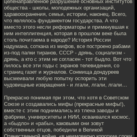
целенаправленное разрушение основных институтов
общества - школы, молодежных организаций,
здравоохранения, семьи, истории, наконец. Всего,
что являлось фундаментом государства. А что
вместо этого несли реформаторы и примкнувшая к
ним интеллигенция, которая в прошлом веке была
столь почитаема в народе? История России
надумана, соткана из мифов, все построено рабами
из-под палки тиранов, СССР - дрянь, социализм -
дрянь, а кто с этим не согласен - тот быдло. Вот что
лилось все эти годы с экранов телевидения, со
страниц газет и журналов. Сонмища дондуреев
высмеивали любую попытку оспорить эти
чудовищные извращения - и лгали, лгали, лгали…
Прекрасно понимая при этом, что хотя в Советском
Союзе и создавались мифы (прекрасные мифы!),
вместе с этим поднимались из тлена заводы и
фабрики, университеты и НИИ, осваивался космос,
а «быдло» и «рабы», каковыми они зовут
собственных отцов, победили в Великой
Отечественной войне, «в неимоверно короткие сроки