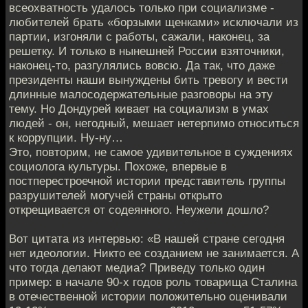
всеохватность удалось только при социализме -
любителей брать «борзыми щенками» исключали из
партии, изгоняли с работы, сажали, наконец, за
решетку. И только в нынешней России взяточники,
наконец-то, разгулялись вовсю. Да так, что даже
президенты наши вынуждены бить тревогу и вести
длинные малосодержательные разговоры на эту
тему. Но Дондурей кивает на социализм в умах
людей - он, негодный, мешает нетерпимо относиться
к коррупции. Ну-ну…
Это, повторим, не самое удивительное в суждениях
социолога культуры. Похоже, впервые в
постперестроечной истории представитель группы
разрушителей могучей страны открыто
открещивается от содеянного. Неужели дошло?
Вот цитата из интервью: «В нашей стране сегодня
нет идеологии. Никто ее созданием не занимается. А
что тогда делают медиа? Приведу только один
пример: в начале 90-х годов роль товарища Сталина
в отечественной истории положительно оценивали