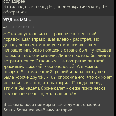
солидарен
Это ж надо так, перед НГ, по демократическому ТВ
обосраться
УВД на ММ
»
#4 |
31.12.10 18:50
> Сталин установил в стране очень жестокий
порядок. Шаг вправо, шаг влево - расстрел. По
доносу человека могли увезти в неизвестном
направлении. Зато порядок в стране был, тунеядцев
не было - все они сидели. Лично я хотела бы лично
встретиться со Сталиным. На портретах он такой
красивый, высокий, черноволосый. А в жизни,
говорят, был маленький, рыжий и одна нога у него
была короче другой. Я бы спросила его, что он хочет
исправить из того, что натворил. Правда, перед
этим я бы надела бронежилет - он же психически
неуравновешенный, мало ли чего!».
В 11-ом классе примерно так и думал, спасибо
блять большое учебнику истории.