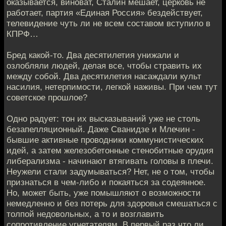
оказывается, виноват, Сталин мешает, церковь не
работает, партия «Единая Россия» бездействует,
телевидение чуть ли не всем составом вступило в
КПРФ…
Бред какой-то. Два десятилетия унижали и
озлобляли людей, делая все, чтобы стравить их
между собой. Два десятилетия насаждали культ
насилия, нетерпимости, легкой наживы. При чем тут
советское прошлое?
Одно радует: тон их высказываний уже не столь
безапелляционный. Даже Сванидзе и Млечин -
бывшие активные проводники коммунистических
идей, а затем железобетонные стенобитные орудия
либерализма - начинают втягивать головы в плечи.
Неужели стали задумываться? Нет, не о том, чтобы
признаться в чем-либо и покаяться за содеянное.
Но, может быть, уже помышляют о возможности
немедленно и без потерь для здоровья смешаться с
толпой недовольных, а то и возглавить
сопротивление угнетателям. В первый раз что ли