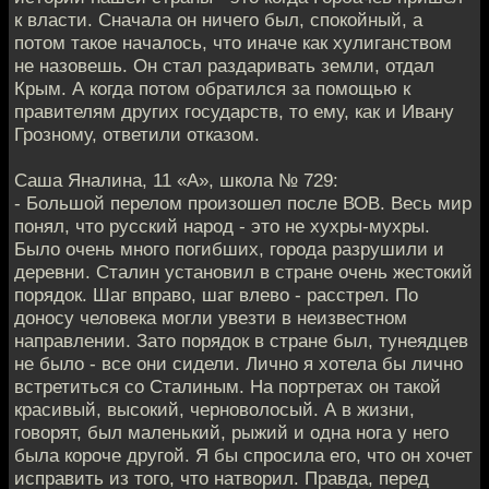
к власти. Сначала он ничего был, спокойный, а
потом такое началось, что иначе как хулиганством
не назовешь. Он стал раздаривать земли, отдал
Крым. А когда потом обратился за помощью к
правителям других государств, то ему, как и Ивану
Грозному, ответили отказом.
Саша Яналина, 11 «А», школа № 729:
- Большой перелом произошел после ВОВ. Весь мир
понял, что русский народ - это не хухры-мухры.
Было очень много погибших, города разрушили и
деревни. Сталин установил в стране очень жестокий
порядок. Шаг вправо, шаг влево - расстрел. По
доносу человека могли увезти в неизвестном
направлении. Зато порядок в стране был, тунеядцев
не было - все они сидели. Лично я хотела бы лично
встретиться со Сталиным. На портретах он такой
красивый, высокий, черноволосый. А в жизни,
говорят, был маленький, рыжий и одна нога у него
была короче другой. Я бы спросила его, что он хочет
исправить из того, что натворил. Правда, перед