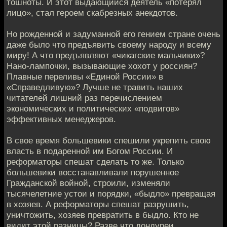
тошноты. И этот выдающийся деятель «потерял
лицо», стал героем скабрезных анекдотов.
Но рожденной и задуманной его гением стране очень
даже было что предъявить своему народу и всему
миру! А что предъявляют «чикагские мальчики»?
Нано-лампочки, вызывающие хохот у россиян?
Плавные переливы «Единой России» в
«Справедливую»? Лучше не травить наших
читателей лишний раз перечислением
экономических и политических «подвигов»
эффективных менеджеров.
В свое время большевики спешили укрепить свою
власть в подаренной им Богом России. И
реформаторы спешат сделать то же. Только
большевики восстанавливали порушенное
Гражданской войной, строили, изменяли
тысячелетние устои и порядки, «быдло» превращая
в хозяев. А реформаторы спешат разрушить,
уничтожить, хозяев превратить в быдло. Кто не
видит этой разницы? Разве что дондуреи.