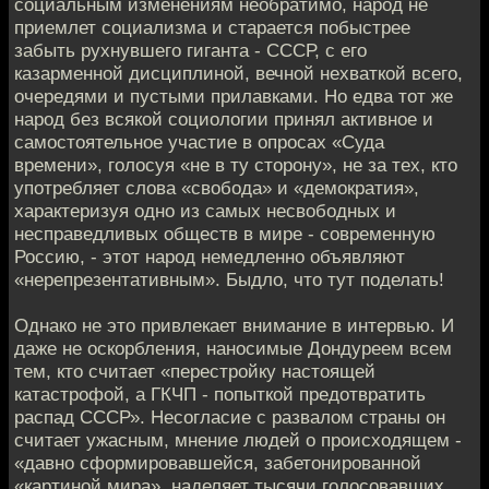
социальным изменениям необратимо, народ не
приемлет социализма и старается побыстрее
забыть рухнувшего гиганта - СССР, с его
казарменной дисциплиной, вечной нехваткой всего,
очередями и пустыми прилавками. Но едва тот же
народ без всякой социологии принял активное и
самостоятельное участие в опросах «Суда
времени», голосуя «не в ту сторону», не за тех, кто
употребляет слова «свобода» и «демократия»,
характеризуя одно из самых несвободных и
несправедливых обществ в мире - современную
Россию, - этот народ немедленно объявляют
«нерепрезентативным». Быдло, что тут поделать!
Однако не это привлекает внимание в интервью. И
даже не оскорбления, наносимые Дондуреем всем
тем, кто считает «перестройку настоящей
катастрофой, а ГКЧП - попыткой предотвратить
распад СССР». Несогласие с развалом страны он
считает ужасным, мнение людей о происходящем -
«давно сформировавшейся, забетонированной
«картиной мира», наделяет тысячи голосовавших