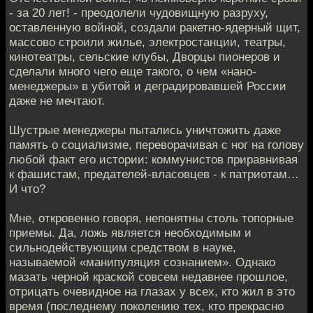
- за 20 лет! - преодолели чудовищную разруху,
оставленную войной, создали ракетно-ядерный щит,
массово строили жилье, электростанции, театры,
кинотеатры, сельские клубы, Дворцы пионеров и
сделали много чего еще такого, о чем «нано-
менеджеры» в убитой и деградировавшей России
даже не мечтают.
Шустрые менеджеры пытались уничтожить даже
память о социализме, переворачивая с ног на голову
любой факт его истории: коммунистов приравнивая
к фашистам, предателей-власовцев - к патриотам…
И что?
Мне, откровенно говоря, непонятны столь топорные
приемы. Да, ложь является необходимым и
сильнодействующим средством в науке,
называемой «манипуляция сознанием». Однако
мазать черной краской совсем недавнее прошлое,
отрицать очевидное на глазах у всех, кто жил в это
время (последнему поколению тех, кто прекрасно