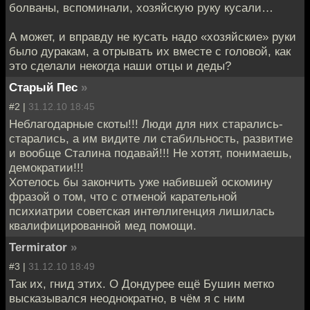
болваны, вспоминали, хозяйскую руку кусали…
А может, и вправду не кусать надо «хозяйские» руки
было дуракам, а отрывать их вместе с головой, как
это сделали некогда наши отцы и деды?
Старый Пес
»
#2 |
31.12.10 18:45
Неблагодарные скоты!!! Люди для них старались-
старались, а им видите ли стабильность, развитие
и вообще Сталина подавай!!! Не хотят, понимаешь,
демократии!!!
Хотелось бы закончить уже набившей оскомину
фразой о том, что с отменой карательной
психиатрии советская интеллигенция лишилась
квалифицированной мед помощи.
Termirator
»
#3 |
31.12.10 18:49
Так их, гнид этих. О Дондурее ещё Бушин метко
высказывался неоднократно, в чём я с ним