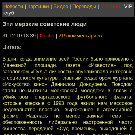
Новости
|
Картинки
|
Видео
|
Переводы
|
Магазин
|
VIP
клуб
Эти мерзкие советские люди
31.12.10 18:39
|
Goblin
|
215 комментариев
Цитата:
В дни, когда внимание всей России было приковано к
Манежной площади, газета «Известия» под
заголовком «Пульт личности» опубликовала интервью
с социологом культуры, главным редактором журнала
«Искусство кино» Даниилом Дондуреем. Поводом
стали не митинги московской молодежи в связи с
убийством спартаковского футбольного фаната,
которые впервые с 1993 года явили нам массовое
недовольство властью, выраженное в агрессивной
форме. Нашлась не менее важная тема —
обеспокоенность либерально настроенной части
общества передачей «Суд времени», выходящей в
последние месяцы на 5-м канале Санкт-