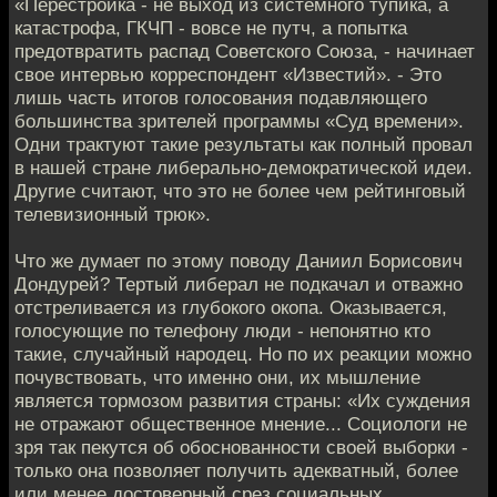
«Перестройка - не выход из системного тупика, а
катастрофа, ГКЧП - вовсе не путч, а попытка
предотвратить распад Советского Союза, - начинает
свое интервью корреспондент «Известий». - Это
лишь часть итогов голосования подавляющего
большинства зрителей программы «Суд времени».
Одни трактуют такие результаты как полный провал
в нашей стране либерально-демократической идеи.
Другие считают, что это не более чем рейтинговый
телевизионный трюк».
Что же думает по этому поводу Даниил Борисович
Дондурей? Тертый либерал не подкачал и отважно
отстреливается из глубокого окопа. Оказывается,
голосующие по телефону люди - непонятно кто
такие, случайный народец. Но по их реакции можно
почувствовать, что именно они, их мышление
является тормозом развития страны: «Их суждения
не отражают общественное мнение... Социологи не
зря так пекутся об обоснованности своей выборки -
только она позволяет получить адекватный, более
или менее достоверный срез социальных