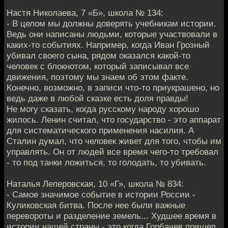
Настя Николаева, 7 «Б», школа № 134:
- В целом мы должны доверять учебникам истории.
Ведь они написаны людьми, которые участвовали в
каких-то событиях. Например, когда Иван Грозный
убивал своего сына, рядом оказался какой-то
человек с блокнотом, который записывал все
движения, поэтому мы знаем об этом факте.
Конечно, возможно, в записи что-то приукрашено, но
ведь даже в любой сказке есть доля правды!
Не могу сказать, когда русскому народу хорошо
жилось. Ленин считал, что государство - это аппарат
для систематического применения насилия. А
Сталин думал, что человек живет для того, чтобы им
управлять. Он от людей все время чего-то требовал
- то под танки ложиться, то голодать, то убивать.
Наталья Леперовская, 10 «Г», школа № 834:
- Самое значимое событие в истории России -
Куликовская битва. После нее были важные
перевороты и разделение земель... Худшее время в
истории нашей страны - это когда Горбачев пришел