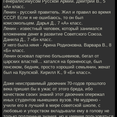
Генералисимусом Русской Армии. Дмитрий В., 5
«А» класс.
Ленин - русский правитель. Жил и правил во время
СССР. Если я не ошибаюсь, то он был
комсомольцем. Дарья Д., 7 «А» класс.
Ленин - известный человек, который занимался
вложением денег в развитие Советского Союза.
Данила Д., 7 «Б» класс.
У него была няня - Арина Родионовна. Варвара В., 8
«Б» класс.
Ленин основал партию большевиков, бегал от
царских властей… катался на броненосце, был
генсеком, бедняк, просто хороший семьянин, женат
был на Крупской. Кирилл К., 9 «Б» класс».
Даже неисправимый двоечник 70-годов прошлого
века пришел бы в ужас от этого бреда, ибо
качеством своих знаний этот двоечник опережал
иных студентов нынешних вузов. Не мудрено -
учили его в лучшей в мире советской школе, с
любовью и упорством вкладывали ему в голову не
только подлинные знания, но и умение пользоваться