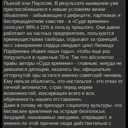
Пьехой или Паулсом. В результате нынешние уже
приспособившиеся к новым условиям жизни
обыватели - забывающие о дефиците, парткомах и
беспрецедентном хамстве - в «Суде времени»
голосуют 89% к 11% в пользу прошлого. Они давно
работают на частных предприятиях, пользуются
преимуществами свободы, отдыхают за границей,
но с замиранием сердца ожидают цикл Леонида
Парфенова «Какие наши годы», чтобы еще раз
погрузиться в чудесные 70-е. Так что абсолютно
правы авторы «Суда времени» - главным, никуда не
девшимся детищем, казалось бы, официально
отторгнутой эры остался именно советский человек.
Ему нельзя объяснить, что ностальгия - это отказ от
личной активности, страх перед морем
возможностей, консервация всего и вся,
обреченность нашего отставания».
Даже в голову не приходит социологу культуры, что
бесовские кривляния на эстраде безголосых
бездарей, называемых звездами, отвращают, и
именно по этой причине люди действительно с