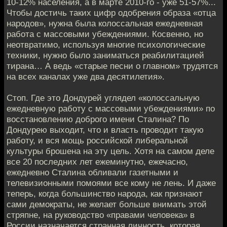
10-12% населения, а в марте 2010-го - уже 51-57%...
Чтобы достичь таких цифр одобрения образа «отца
народов», нужна была колоссальная ежедневная
работа с массовыми убеждениями. Косвенно, но
неотвратимо, используя многие психологические
техники, нужно было заниматься реабилитацией
тирана… А ведь «старые песни о главном» трудятся
на всех каналах уже два десятилетия».
Стоп. Где это Дондурей углядел «колоссальную
ежедневную работу с массовыми убеждениями» по
восстановлению доброго имени Сталина? По
Дондурею выходит, что и власть проводит такую
работу, и вся мощь российской либеральной
культуры брошена на эту цель. Хотя на самом деле
все 20 последних лет ежеминутно, ежечасно,
ежедневно Сталина обливали газетными и
телевизионными помоями все кому не лень. И даже
теперь, когда большинство народа, как признают
сами демократы, не желает больше внимать этой
стряпне, на руководство «правами человека» в
России назначается странная личность, которая