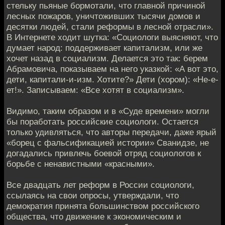
стельку пьяные бормотали, что главной причиной
лесных пожаров, уничтоживших тысячи домов и
десятки людей, стали реформы в лесной отрасли».
В Интернете ходит шутка: «Социологи выясняют, что
думает народ: поддерживает капитализм, или же
хочет назад в социализм. Делается это так: берем
Абрамовича, показываем на него указкой: «А вот это,
дети, капитали-и-изм. Хотите?» Дети (хором): «Не-е-
ет!». Записываем: «Все хотят в социализм».
Видимо, таким образом и в «Суде времени» могли
бы поработать российские социологи. Остается
только удивляться, что авторы передачи, даже ярый
«борец с фальсификацией истории» Сванидзе, не
догадались привлечь боевой отряд социологов к
борьбе с ненавистными «красными».
Все двадцать лет реформ в России социологи,
ссылаясь на свои опросы, утверждали, что
демократия принята большинством российского
общества, что движение к экономическим и