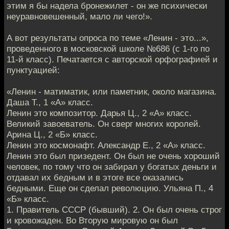
этим я бы надела бронежилет - он же психически
неуравновешенный, мало ли чего!».
А вот результаты опроса по теме «Ленин - это...»,
проведенного в московской школе №686 (с 1-го по
11-й класс). Печатается с авторской орфографией и
пунктуацией:
«Ленин - матиматик, или паметник, около магазина.
Даша Т., 1 «А» класс.
Ленин это композитор. Дарья Ц., 2 «А» класс.
Великий завоеватель. Он сверг многих королей.
Арина Ц., 2 «Б» класс.
Ленин это космонафт. Александр Е., 2 «А» класс.
Ленин это был призедент. Он был не очень хороший
человек, по тому что он забирал у богатых деньги и
отдавал их бедным и в этоге все оказались
бедными. Еще он сделал революцию. Ульяна П., 4
«Б» класс.
1. Правитель СССР (бывший). 2. Он был очень строг
и кровожаден. Во Вторую мировую он был