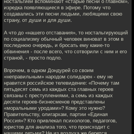
ностальгией вспоминают «старые песни о главном»,
изредка появляющиеся в эфире. Потому что
создавались эти песни людьми, любящими свою
страну, от души и для души.
А что до «нашего отставания», то ностальгирующий
по социализму обычный человек виноват в этом в
последнюю очередь, и бросать ему какие-то
обвинения - после всего, что сотворили с ним и его
страной, - просто подло.
Впрочем, в одном Дондурей со своим
«неправильным» народом солидарен - ему не
нравится российское телевидение: «Почему там
пятьдесят семь из каждых ста главных героев
связаны с преступлениями, а семь из каждых
десяти героев-бизнесменов представлены
«моральными уродами»? Кому это нужно?
Правительству, олигархам, партии «Единая
Россия»? Кто привлекал психологов, педагогов,
юристов для анализа того, что происходит с
нашими детьми? Не из воздуха же берется