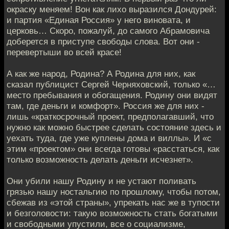
окраску меняем! Вон как лихо выразился Дондурей:
и партия «Единая Россия» у него виновата, и
церковь… Скоро, пожалуй, до самого Абрамовича
доберется в приступе свободы слова. Вот они -
перевертыши во всей красе!
А как же народ, Родина? А Родина для них, как
сказал публицист Сергей Черняховский, только «…
место пребывания и обогащения. Родину они видят
там, где деньги и комфорт». Россия же для них -
лишь «краткосрочный проект, предполагавший, что
нужно как можно быстрее сделать состояние здесь и
уехать туда, где уже куплены дома и виллы». И «с
этим «проектом» они всегда готовы «расстаться, как
только возможность делать деньги исчезнет».
Они убили нашу Родину и не устают поливать
грязью нашу ностальгию по прошлому, чтобы потом,
сбежав из «этой страны», упрекать нас же в тупости
и безголовости: такую возможность стать богатыми
и свободными упустили, все о социализме,