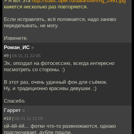
> А вот эта
http://static.oper.ru/data/site/img_2991.jpg
кажется несколько раз повторяется.
Если исправлять, всё поломается, надо заново
переделывать, не могу.
Извините.
Роман_ИС
»
#9 |
06.01.11 22:05
Эх, опоздал на фотосессию, всегда интересно
посмотреть со стороны. :)
В этот раз, очень удачный фон для съёмок.
Ну, и традиционно красивы девушки. ;)
Спасибо.
Гаррет
»
#10 |
06.01.11 22:05
ой-ёй-ёй... фотки что-то размножаются, однако
подглючивает, дубли пошли.