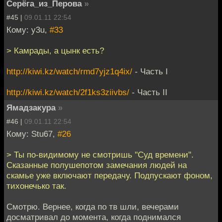
Серёга_из_Перова
»
#45 |
09.01.11 22:54
Кому: y3u,
#33
> Камрады, а цынк есть?
http://kiwi.kz/watch/rmd7yjz1q4ix/
- Часть I
http://kiwi.kz/watch/2f1ks3ziivbs/
- Часть II
Ямадзакура
»
#46 |
09.01.11 22:54
Кому: Stu67,
#26
> Ты по-видимому не смотришь "Суд времени".
Сказанные полушепотом замечания людей на
скамье уже включают передачу. Подпускают фоном,
тихонечько так.
Смотрю. Вернее, когда по тв шли, вечерами
досматривал до момента, когда поднимался