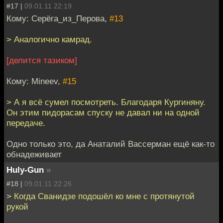
#17 |
09.01.11 22:19
Кому: Серёга_из_Перова,
#13
> Аналогично камрад.
[делится тазиком]
Кому: Mineev,
#15
> А я всё сумел посмотреть. Благодаря Кургиняну.
Он этим пидорасам спуску не давал ни на одной
передаче.
Одно только это, да Анаталий Вассерман ещё как-то
обнадеживает
Huly-Gun
»
#18 |
09.01.11 22:26
> Когда Сванидзе подошёл ко мне с протянутой
рукой