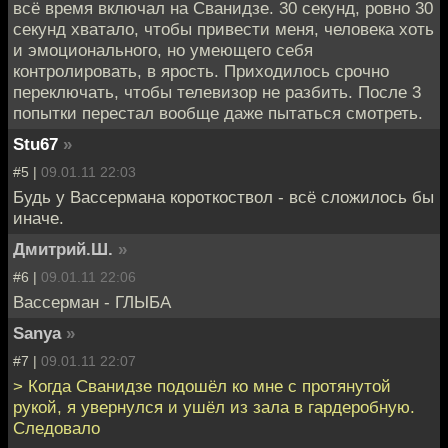
всё время включал на Сванидзе. 30 секунд, ровно 30
секунд хватало, чтобы привести меня, человека хоть
и эмоционального, но умеющего себя
контролировать, в ярость. Приходилось срочно
переключать, чтобы телевизор не разбить. После 3
попытки перестал вообще даже пытаться смотреть.
Stu67
»
#5 |
09.01.11 22:03
Будь у Вассермана короткоствол - всё сложилось бы
иначе.
Дмитрий.Ш.
»
#6 |
09.01.11 22:06
Вассерман - ГЛЫБА
Sanya
»
#7 |
09.01.11 22:07
> Когда Сванидзе подошёл ко мне с протянутой
рукой, я увернулся и ушёл из зала в гардеробную.
Следовало