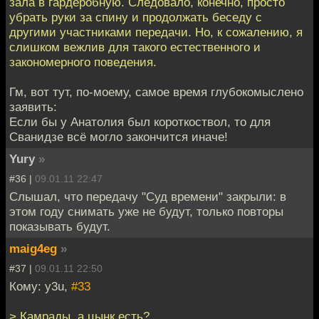
зала в гардеробную. Следовало, конечно, просто
убрать руки за спину и продолжать беседу с
другими участниками передачи. Но, к сожалению, я
слишком вежлив для такого естественного и
закономерного поведения.
Гм, вот тут, по-моему, самое время глубокомыслено
заявить:
Если бы у Анатолия был короткоствол, то для
Сванидзе всё могло закончится иначе!
Yury
»
#36 |
09.01.11 22:47
Слышал, что передачу "Суд времени" закрыли: в
этом году снимать уже не будут, только повторы
показывать будут.
maig4eg
»
#37 |
09.01.11 22:50
Кому: y3u,
#33
> Камрады, а цынк есть?