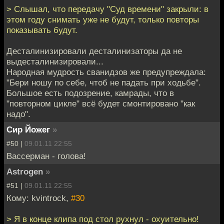
> Слышал, что передачу "Суд времени" закрыли: в
этом году снимать уже не будут, только повторы
показывать будут.
Десталинизировали десталинизаторы да не
выдесталинизировали...
Народная мудрость сванидзов же предупреждала:
"Бери ношу по себе, чтоб не падать при ходьбе".
Большое есть подозрение, камрады, что в
"повторном цикле" всё будет смонтировано "как
надо".
Сир Йожег
»
#50 |
09.01.11 22:55
Вассерман - голова!
Astrogen
»
#51 |
09.01.11 22:55
Кому: kvintrock,
#30
> Я в конце клипа под стол рухнул - охуительно!