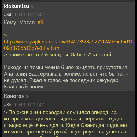
kiokumizu
»
#34 |
09.01.11 22:47
Кому: Mazan,
#9
>
http://www.yapfiles.ru/show/149735/8a9272f24035cf5d11
09d3705513c7e1.flv.html
> примерно со 2-й минуты. Забыл Анатолий...
Исходя из темы можно было ожидать присутствия
Анатолия Вассермана в ролике, но вот что бы так -
не думал. Ржал в голос на последних секундах.
Классный ролик.
Коногон
»
#35 |
09.01.11 22:47
> По окончании передачи случился эпизод, за
который мне доселе стыдно -- и, вероятно, будет
стыдно ещё очень долго. Когда Сванидзе подошёл
ко мне с протянутой рукой, я увернулся и ушёл из