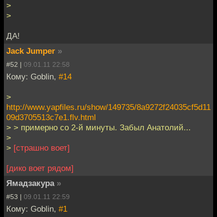
>
>
ДА!
Jack Jumper
»
#52 |
09.01.11 22:58
Кому: Goblin,
#14
>
http://www.yapfiles.ru/show/149735/8a9272f24035cf5d11
09d3705513c7e1.flv.html
> > примерно со 2-й минуты. Забыл Анатолий...
>
>
[страшно воет]
[дико воет рядом]
Ямадзакура
»
#53 |
09.01.11 22:59
Кому: Goblin,
#1