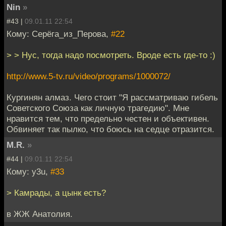
Nin
»
#43 |
09.01.11 22:54
Кому: Серёга_из_Перова,
#22
> > Нус, тогда надо посмотреть. Вроде есть где-то :)
http://www.5-tv.ru/video/programs/1000072/
Кургинян алмаз. Чего стоит "Я рассматриваю гибель
Советского Союза как личную трагедию". Мне
нравится тем, что предельно честен и объективен.
Обвиняет так пылко, что боюсь на седце отразится.
M.R.
»
#44 |
09.01.11 22:54
Кому: y3u,
#33
> Камрады, а цынк есть?
в ЖЖ Анатолия.