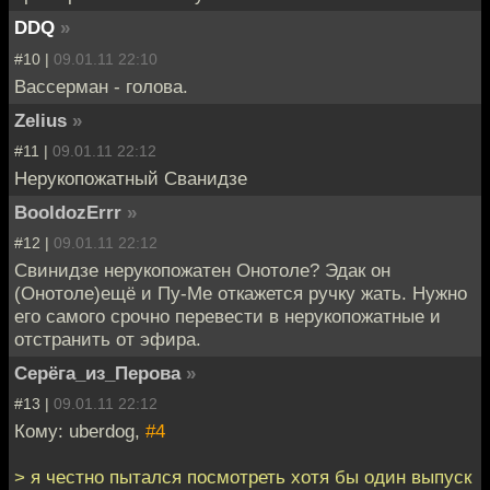
DDQ
»
#10 |
09.01.11 22:10
Вассерман - голова.
Zelius
»
#11 |
09.01.11 22:12
Нерукопожатный Сванидзе
BooldozErrr
»
#12 |
09.01.11 22:12
Свинидзе нерукопожатен Онотоле? Эдак он
(Онотоле)ещё и Пу-Ме откажется ручку жать. Нужно
его самого срочно перевести в нерукопожатные и
отстранить от эфира.
Серёга_из_Перова
»
#13 |
09.01.11 22:12
Кому: uberdog,
#4
> я честно пытался посмотреть хотя бы один выпуск