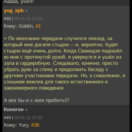
Ааааа, убил!
yug_spb
»
#48 |
09.01.11 22:54
Кому: Goblin,
#1
> По окончании передачи случился эпизод, за
который мне доселе стыдно -- и, вероятно, будет
стыдно ещё очень долго. Когда Сванидзе подошёл
ко мне с протянутой рукой, я увернулся и ушёл из
зала в гардеробную. Следовало, конечно, просто
убрать руки за спину и продолжать беседу с
другими участниками передачи. Но, к сожалению, я
слишком вежлив для такого естественного и
закономерного поведения.
А мог бы и с ноги пробить!!!
Коногон
»
#49 |
09.01.11 22:55
Кому: Yury,
#36