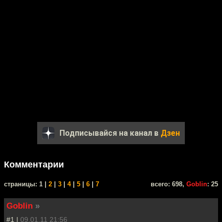
Подписывайся на канал в
Дзен
Комментарии
cтраницы: 1 |
2
|
3
|
4
|
5
|
6
|
7
всего: 698,
Goblin
: 25
Goblin
»
#1 |
09.01.11 21:56