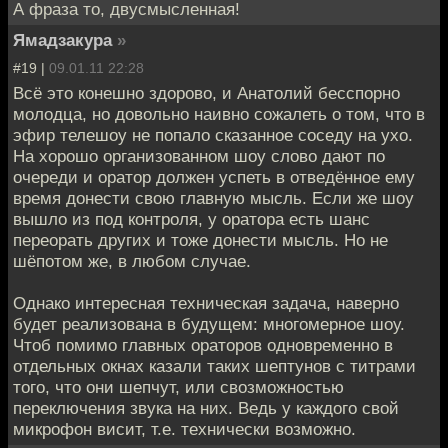
А фраза то, двусмысленная!
Ямадзакура
»
#19 |
09.01.11 22:28
Всё это конешно здорово, и Анатолий бесспорно
молодца, но довольно наивно сожалеть о том, что в
эфир телешоу не попало сказанное соседу на ухо.
На хорошо организованном шоу слово дают по
очереди и оратор должен успеть в отведённое ему
время донести свою главную мысль. Если же шоу
вышло из под контроля, у оратора есть шанс
переорать других и тоже донести мысль. Но не
шёпотом же, в любом случае.
Однако интересная техническая задача, наверно
будет реализована в будущем: многомерное шоу.
Чтоб помимо главных ораторов одновременно в
отдельных окнах казали таких шептунов с титрами
того, что они шепчут, или свозможностью
переключения звука на них. Ведь у каждого свой
микрофон висит, т.е. технически возможно.