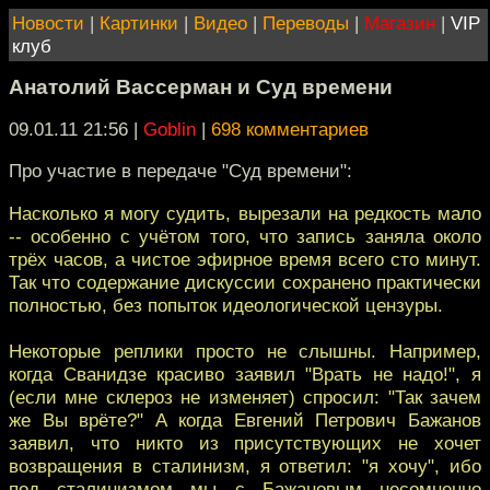
Новости
|
Картинки
|
Видео
|
Переводы
|
Магазин
|
VIP
клуб
Анатолий Вассерман и Суд времени
09.01.11 21:56
|
Goblin
|
698 комментариев
Про участие в передаче "Суд времени":
Насколько я могу судить, вырезали на редкость мало
-- особенно с учётом того, что запись заняла около
трёх часов, а чистое эфирное время всего сто минут.
Так что содержание дискуссии сохранено практически
полностью, без попыток идеологической цензуры.
Некоторые реплики просто не слышны. Например,
когда Сванидзе красиво заявил "Врать не надо!", я
(если мне склероз не изменяет) спросил: "Так зачем
же Вы врёте?" А когда Евгений Петрович Бажанов
заявил, что никто из присутствующих не хочет
возвращения в сталинизм, я ответил: "я хочу", ибо
под сталинизмом мы с Бажановым несомненно