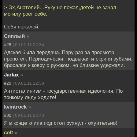
> Эх,Анатолий...Руку не пожал,детей не зачал-
могилу роет себе.
Себя пожалей.
Сиплый
»
#28 |
09.01.11 22:34
Адская была передача. Пару раз за просмотр
пропотел. Периодически, подвывая и скрипя зубами,
бросался к ковру с ружжом, но близкие удержали.
Jarlax
»
#29 |
09.01.11 22:39
Антисталинизм - государственная идеология. По
тонкому льду ходите!
kvintrock
»
#30 |
09.01.11 22:40
Я в конце клипа под стол рухнул - охуительно!
colt
»