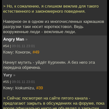
> Но, к сожалению, я слишком вежлив для такого
естественного и закономерного поведения.
Наверное он в одном из многочисленных кармашков
разгрузки таки носит короткостовол. Ведь
вооруженные люди - вежливые люди.
Angry Man
»
#54 |
09.01.11 23:01
Кому: Коногон,
#49
Начнут мутить - уйдёт Кургинян. А без него эта
передача обречена.
Yury
»
#55 |
09.01.11 23:01
Кому: kiokumizu,
#39
> Сейчас посмотрел на сайте пятого канала -
предлагают закрыть в обсуждениях на форуме, пока
вроде официально никто не объявлял о закрытии