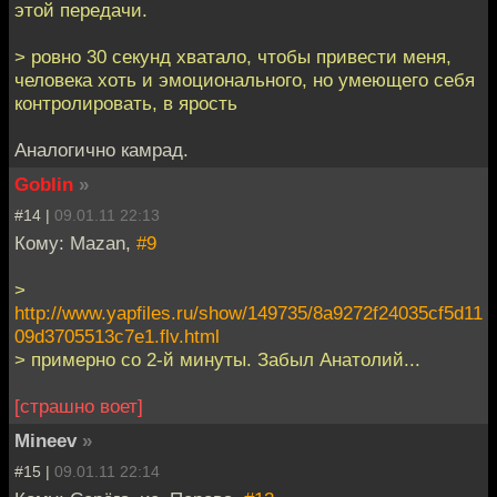
этой передачи.
> ровно 30 секунд хватало, чтобы привести меня,
человека хоть и эмоционального, но умеющего себя
контролировать, в ярость
Аналогично камрад.
Goblin
»
#14 |
09.01.11 22:13
Кому: Mazan,
#9
>
http://www.yapfiles.ru/show/149735/8a9272f24035cf5d11
09d3705513c7e1.flv.html
> примерно со 2-й минуты. Забыл Анатолий...
[страшно воет]
Mineev
»
#15 |
09.01.11 22:14