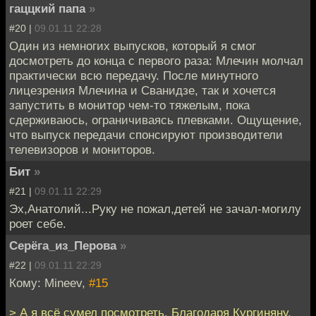
гаццкий папа
»
#20 |
09.01.11 22:28
Один из немногих выпусков, который я смог
досмотреть до конца с первого раза: Млечин молчал
практически всю передачу. После минутного
лицезрения Млечина и Сванидзе, так и хочется
запустить в монитор чем-то тяжелым, пока
сдерживаюсь, ограничиваясь плевками. Ощущение,
что выпуск передачи спонсируют производители
телевизоров и мониторов.
Бит
»
#21 |
09.01.11 22:29
Эх,Анатолий...Руку не пожал,детей не зачал-могилу
роет себе.
Серёга_из_Перова
»
#22 |
09.01.11 22:29
Кому: Mineev,
#15
> А я всё сумел посмотреть. Благодаря Кургиняну.