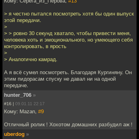
Кому: Серёга_из_Перова,
#13
> я честно пытался посмотреть хотя бы один выпуск
этой передачи.
>
> > ровно 30 секунд хватало, чтобы привести меня,
человека хоть и эмоционального, но умеющего себя
контролировать, в ярость
>
> Аналогично камрад.
А я всё сумел посмотреть. Благодаря Кургиняну. Он
этим пидорасам спуску не давал ни на одной
передаче.
hunter_706
»
#16 |
09.01.11 22:17
Кому: Mazan,
#9
Отличный ролик ! Хохотом домашних разбудил аж !
uberdog
»