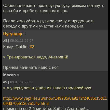
Следовало взять протянутую руку, рывком потянуть
на себя и пробить коленом в пах.
После чего убрать руки за спину и продолжать
беседу с другими участниками передачи.
Цугундер
»
#8 |
09.01.11 22:07
Кому: Goblin,
#2
> Тренироваться надо, Анатолий!
Причем начинать надо с ног.
Mazan
»
#9 |
09.01.11 22:07
> я увернулся и ушёл из зала в гардеробную
http://www.yapfiles.ru/show/149735/8a9272f24035cf5d11
09d3705513c7e1.flv.html
примерно со 2-й минуты. Забыл Анатолий...