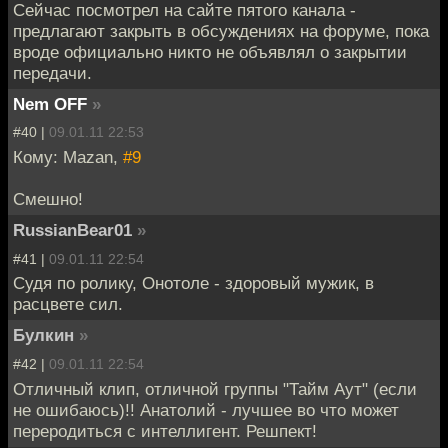
Сейчас посмотрел на сайте пятого канала -
предлагают закрыть в обсуждениях на форуме, пока
вроде официально никто не объявлял о закрытии
передачи.
Nem OFF
»
#40 |
09.01.11 22:53
Кому: Mazan,
#9
Смешно!
RussianBear01
»
#41 |
09.01.11 22:54
Судя по ролику, Онотоле - здоровый мужик, в
расцвете сил.
Булкин
»
#42 |
09.01.11 22:54
Отличный клип, отличной группы "Тайм Аут" (если
не ошибаюсь)!! Анатолий - лучшее во что может
переродиться с интеллигент. Решпект!