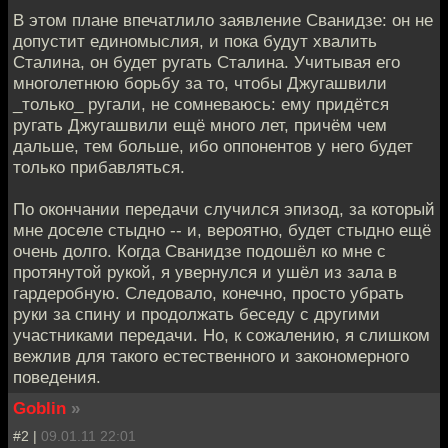
В этом плане впечатлило заявление Сванидзе: он не
допустит единомыслия, и пока будут хвалить
Сталина, он будет ругать Сталина. Учитывая его
многолетнюю борьбу за то, чтобы Джугашвили
_только_ ругали, не сомневаюсь: ему придётся
ругать Джугашвили ещё много лет, причём чем
дальше, тем больше, ибо оппонентов у него будет
только прибавляться.
По окончании передачи случился эпизод, за который
мне доселе стыдно -- и, вероятно, будет стыдно ещё
очень долго. Когда Сванидзе подошёл ко мне с
протянутой рукой, я увернулся и ушёл из зала в
гардеробную. Следовало, конечно, просто убрать
руки за спину и продолжать беседу с другими
участниками передачи. Но, к сожалению, я слишком
вежлив для такого естественного и закономерного
поведения.
Goblin
»
#2 |
09.01.11 22:01