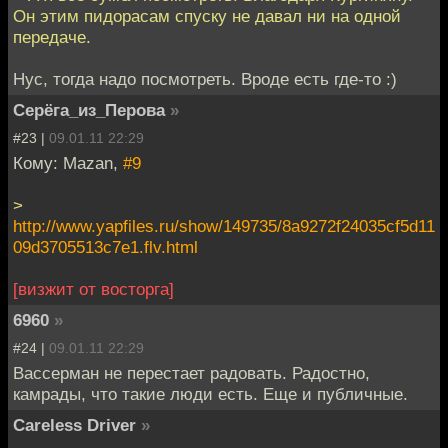
Он этим пидорасам спуску не давал ни на одной
передаче.
Нус, тогда надо посмотреть. Вроде есть где-то :)
Серёга_из_Перова
»
#23 |
09.01.11 22:29
Кому: Mazan,
#9
>
http://www.yapfiles.ru/show/149735/8a9272f24035cf5d11
09d3705513c7e1.flv.html
[визжит от восторга]
6960
»
#24 |
09.01.11 22:29
Вассерман не перестает радовать. Радостно,
камрады, что такие люди есть. Еще и публичные.
Careless Driver
»