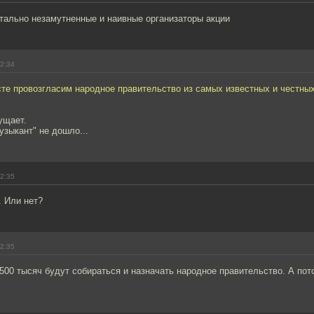
тально незамутненные и наивные организаторы акции
12:34
сте провозгласим народное правительство из самых известных и честны
ущает.
узыкант" не дошло...
12:35
. Или нет?
12:35
500 тысяч будут собираться и назначать народное правительство. А пот