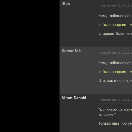
iRus
отправлено 11.01.11 
Кому: miloradovich
> Толи анархия - 
Старшим быть не т
Korsar Nik
отправлено 11.01.11 
Кому: miloradovich
> Толи анархия - 
Это, как я понял,
Nihon Danshi
отправлено 11.01.11 
"мы прямо на мест
то время"
Только ещё про у