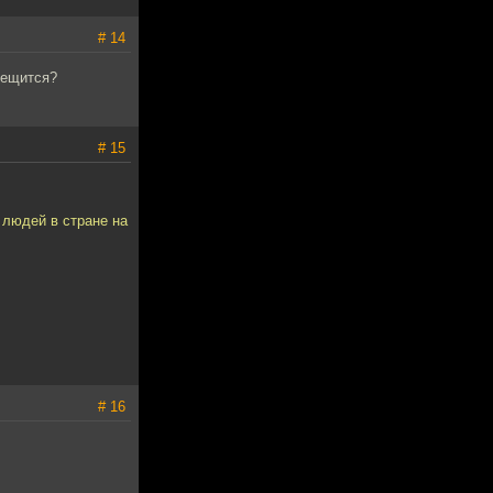
# 14
рещится?
# 15
 людей в стране на
# 16