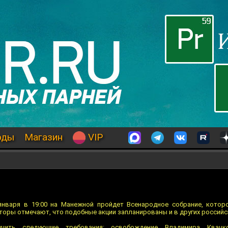
оды
Магазин
VIP
января в 19:00 на Манежной пройдет Всенародное собрание, котор
оры отмечают, что подобные акции запланированы и в других российс
учить следующие требования: освобождение Владимира Квачко