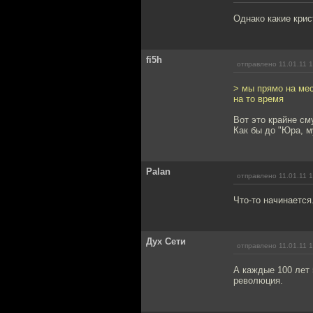
Однако какие крис
fi5h
отправлено 11.01.11 
> мы прямо на ме
на то время
Вот это крайне см
Как бы до "Юра, м
Palan
отправлено 11.01.11 
Что-то начинается
Дух Сети
отправлено 11.01.11 
А каждые 100 лет 
революция.