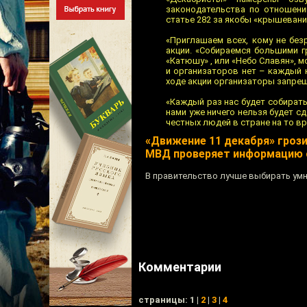
законодательства по отношен
статье 282 за якобы «крышевани
«Приглашаем всех, кому не без
акции. «Собираемся большими г
«Катюшу» , или «Небо Славян», м
и организаторов нет – каждый к
ходе акции организаторы запрещ
«Каждый раз нас будет собирать
нами уже ничего нельзя будет с
честных людей в стране на то в
«Движение 11 декабря» гроз
МВД проверяет информацию о
В правительство лучше выбирать умн
Комментарии
cтраницы: 1 |
2
|
3
|
4