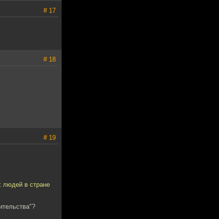
# 17
# 18
# 19
х людей в стране
ительства"?