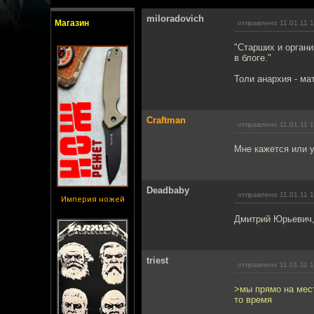
miloradovich
Магазин
отправлено 11.01.11 
"Старших и органи
в блоге."
Толи анархия - ма
Craftman
отправлено 11.01.11 
Мне кажется или у
Deadbaby
отправлено 11.01.11 
Империя ножей
Дмитрий Юрьевич, 
triest
отправлено 11.01.11 
>мы прямо на мес
то время