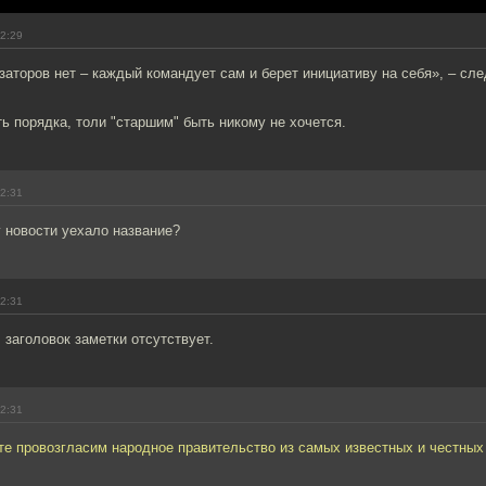
12:29
заторов нет – каждый командует сам и берет инициативу на себя», – сл
ть порядка, толи "старшим" быть никому не хочется.
12:31
 новости уехало название?
12:31
заголовок заметки отсутствует.
12:31
те провозгласим народное правительство из самых известных и честных