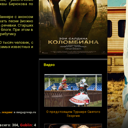
сквы Бирюкова по
баннере с анонсом
вать песни (можно
ь речевки. Старших
 блоге. При этом в
рибутику.
0 тысяч человек, с
 самых известных и
Видео
О предстоящем Турнире Святого
ь
лендинг
в megagroup.ru
Георгия
всего: 304,
Goblin
: 4