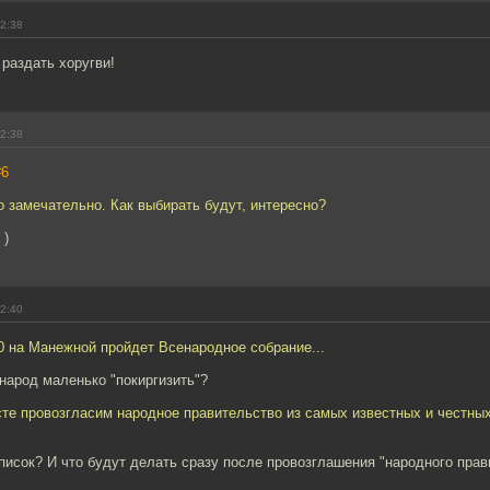
12:38
раздать хоругви!
12:38
#6
о замечательно. Как выбирать будут, интересно?
 )
12:40
00 на Манежной пройдет Всенародное собрание...
народ маленько "покиргизить"?
сте провозгласим народное правительство из самых известных и честны
писок? И что будут делать сразу после провозглашения "народного прав