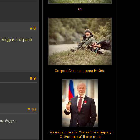
65
# 8
х людей в стране
Остров Сахалин, река Найба
# 9
# 10
ом будет
Медаль ордена "За заслуги перед
Отечеством" II степени