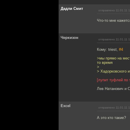
Дадли Смит
отправлено 11.01.11 
Что-то мне кажетс
Черкизон
отправлено 11.01.11 
Кому: triest,
#4
>мы прямо на мес
то время
>
> Хадорковского и
[лупит туфлей по 
Лев Натанович и С
Excel
отправлено 11.01.11 
А это кто такие?