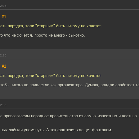
12:35
,
#1
мать порядка, толи "старшим" быть никому не хочется.
о что не хочется, просто не много - сыкотно.
12:35
,
#1
мать порядка, толи "старшим" быть никому не хочется.
 чтобы никого не привлекли как организатора. Думаю, врядли сработает т
12:35
е провозгласим народное правительство из самых известных и честных 
мных забыли упомянуть. А так фантазия хлещет фонтаном.