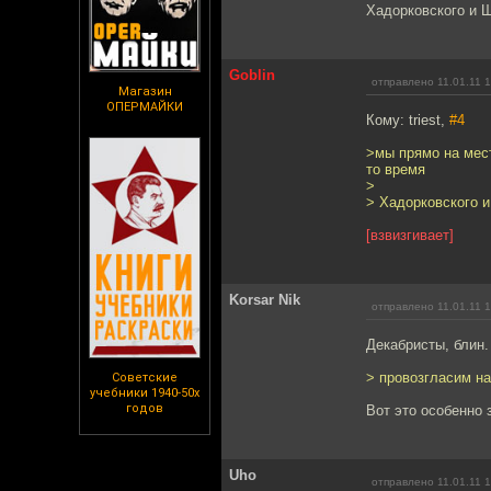
Хадорковского и 
Goblin
отправлено 11.01.11 
Магазин
ОПЕРМАЙКИ
Кому: triest,
#4
>мы прямо на мес
то время
>
> Хадорковского и
[взвизгивает]
Korsar Nik
отправлено 11.01.11 
Декабристы, блин.
> провозгласим на
Советские
учебники 1940-50х
годов
Вот это особенно 
Uho
отправлено 11.01.11 