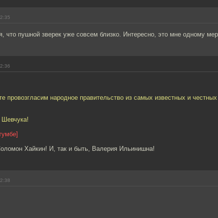
12:35
я, что пушной зверек уже совсем близко. Интересно, это мне одному ме
12:36
те провозгласим народное правительство из самых известных и честных
 Шевчука!
тумбе]
оломон Хайкин! И, так и быть, Валерия Ильинишна!
12:38