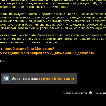
ию к мигрантам, осуждение главы управления информации ГУВД Мо
е провокаторов на станции метро «Киевской».
различно будущее России и просто русский народ», – отмечается на 
руппами и вместе выходим на улицу, сразу по выходу начинаем распе
ожно «Варяг» или «Вещий Олег» или можно другие известные) и зажигат
омандует сам и берет инициативу на себя», – следует из сообщений в
ают использовать любые флаги, плакаты или какую-либо партийную ат
ся все больше и больше. Через несколько лет, когда нас соберется 50
делать – мы прямо на месте провозгласим народное правительство из
ремя», – отмечают организаторы акции.
ит новой акцией на Манежной
 создании ультраправого «Движения 11 декабря»
ых.
Вступай в нашу
группу ВКонтакте
Goblin рекомендует
заказат