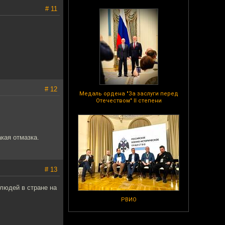
# 11
# 12
Медаль ордена "За заслуги перед
Отечеством" II степени
акая отмазка.
# 13
людей в стране на
РВИО