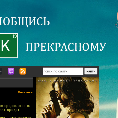
Политика
ое предполагается
ких городах.
ва, ужесточение