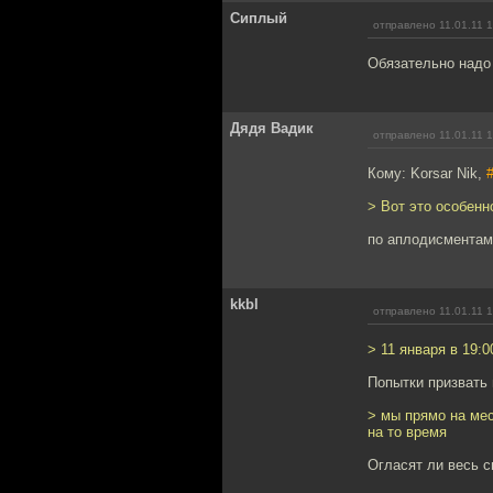
Сиплый
отправлено 11.01.11 
Обязательно надо 
Дядя Вадик
отправлено 11.01.11 
Кому: Korsar Nik,
> Вот это особенн
по аплодисментам
kkbl
отправлено 11.01.11 
> 11 января в 19:
Попытки призвать 
> мы прямо на ме
на то время
Огласят ли весь с