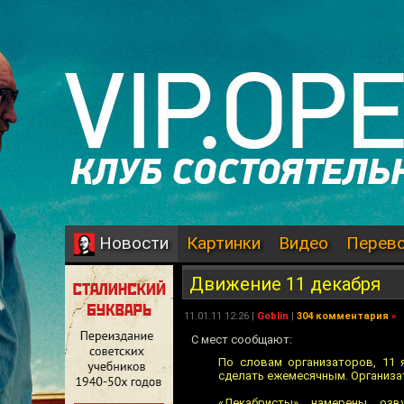
Картинки
Видео
Перев
Новости
Движение 11 декабря
11.01.11 12:26 |
Goblin
|
304 комментария
»
C мест сообщают:
По словам организаторов, 11 
сделать ежемесячным. Организат
«Декабристы» намерены озв