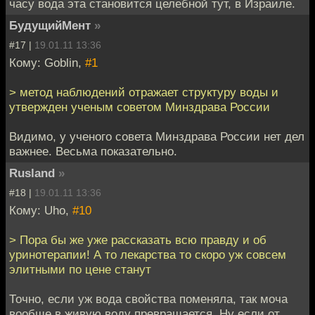
часу вода эта становится целебной тут, в Израиле.
БудущийМент
»
#17 |
19.01.11 13:36
Кому: Goblin,
#1
> метод наблюдений отражает структуру воды и
утвержден ученым советом Минздрава России
Видимо, у ученого совета Минздрава России нет дел
важнее. Весьма показательно.
Rusland
»
#18 |
19.01.11 13:36
Кому: Uho,
#10
> Пора бы же уже рассказать всю правду и об
уринотерапии! А то лекарства то скоро уж совсем
элитными по цене станут
Точно, если уж вода свойства поменяла, так моча
вообще в живую воду превращается. Ну если от