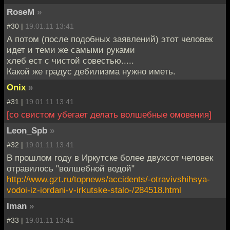
RoseM
»
#30 |
19.01.11 13:41
А потом (после подобных заявлений) этот человек
идет и теми же самыми руками
хлеб ест с чистой совестью.....
Какой же градус дебилизма нужно иметь.
Onix
»
#31 |
19.01.11 13:41
[со свистом убегает делать волшебные омовения]
Leon_Spb
»
#32 |
19.01.11 13:41
В прошлом году в Иркутске более двухсот человек
отравилось "волшебной водой"
http://www.gzt.ru/topnews/accidents/-otravivshihsya-
vodoi-iz-iordani-v-irkutske-stalo-/284518.html
Iman
»
#33 |
19.01.11 13:41