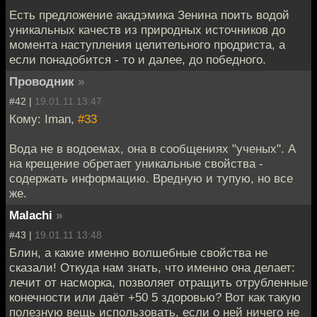
Есть предложение акадэмика Зенина поить водой
уникальных качеств из природных источников до
момента наступления целительного продриста, а
если понадобится - то и далее, до победного.
Проводник
»
#42 |
19.01.11 13:47
Кому: Iman,
#33
Вода не в водоемах, она в сообщениях "ученых". А
на крещение обретает уникальные свойства -
содержать информацию. Вредную и тупую, но все
же.
Malachi
»
#43 |
19.01.11 13:48
Блин, а какие именно волшебные свойства не
сказали! Откуда нам знать, что именно она делает:
лечит от насморка, позволяет отращить отрубленные
конечности или даёт +50 5 здоровью? Вот как такую
полезную вещь использовать, если о ней ничего не