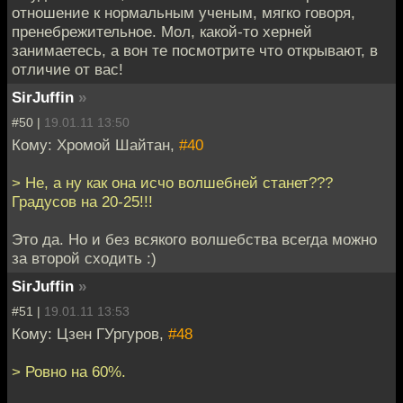
отношение к нормальным ученым, мягко говоря,
пренебрежительное. Мол, какой-то херней
занимаетесь, а вон те посмотрите что открывают, в
отличие от вас!
SirJuffin
»
#50 |
19.01.11 13:50
Кому: Хромой Шайтан,
#40
> Не, а ну как она исчо волшебней станет???
Градусов на 20-25!!!
Это да. Но и без всякого волшебства всегда можно
за второй сходить :)
SirJuffin
»
#51 |
19.01.11 13:53
Кому: Цзен ГУргуров,
#48
> Ровно на 60%.