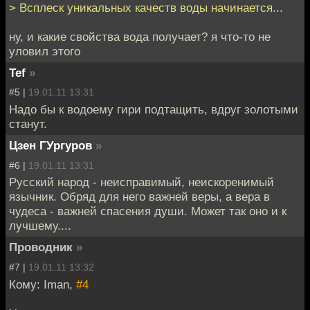
> Всплеск уникальных качеств воды начинается...
ну, и какие свойства вода получает? я что-то не
уловил этого
Tef
»
#5 |
19.01.11 13:31
Надо бы к водоему гири подтащить, вдруг золотыми
станут.
Цзен ГУргуров
»
#6 |
19.01.11 13:31
Русский народ - неисправимый, неискоренимый
язычник. Обряд для него важней веры, а вера в
чудеса - важней спасения души. Может так оно и к
лучшему....
Проводник
»
#7 |
19.01.11 13:32
Кому: Iman,
#4