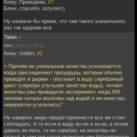
Кому: Проводник,
#7
Блин, спасибо, затупил:)
Ну назвали бы прямо, что там такого уникального,
раз так здорово всё.
Talan
»
#34 |
19.01.11 13:42
Кому: Goblin,
#1
> Причем ее уникальные качества усиливаются,
когда присоединяют процедуры, которые обычно
проводят в церкви - опускают в воду серебряный
крест (серебро улучшает качество воды), читают
молитвы (мы проводили эксперимент, когда 500
человек читали молитвы над водой и ее качества
невероятно усилились)"
Ну наверно, меры предосторожности все же стоит
соблюдать. А то если в воду пи-пи и ка-ка, а потом
давать ее пить, то ни серебро, ни молитвы не
спасут, в чем год назад граждане уже благополучно