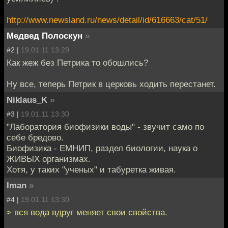
http://www.newsland.ru/news/detail/id/616663/cat/51/
Медвед Полоскун
»
#2 |
19.01.11 13:29
Как жеж без Петрика то обошлись?
Ну все, теперь Петрик в церковь ходить перестанет.
Niklaus_K
»
#3 |
19.01.11 13:30
"Лаборатория биофизики воды" - звучит само по
себе бредово.
Биофизика - ЕМНИП, раздел биологии, наука о
ЖИВЫХ организмах.
Хотя, у таких "ученых" и табуретка живая.
Iman
»
#4 |
19.01.11 13:30
> вся вода вдруг меняет свои свойства.