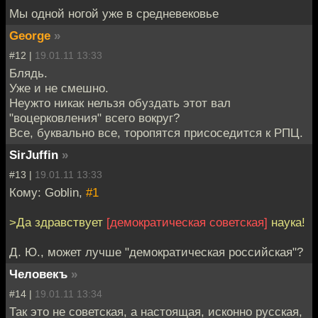
Мы одной ногой уже в средневековье
George
»
#12 |
19.01.11 13:33
Блядь.
Уже и не смешно.
Неужто никак нельзя обуздать этот вал
"воцерковления" всего вокруг?
Все, буквально все, торопятся присоседится к РПЦ.
SirJuffin
»
#13 |
19.01.11 13:33
Кому: Goblin,
#1
>Да здравствует
[демократическая советская]
наука!
Д. Ю., может лучше "демократическая российская"?
Человекъ
»
#14 |
19.01.11 13:34
Так это не советская, а настоящая, исконно русская,