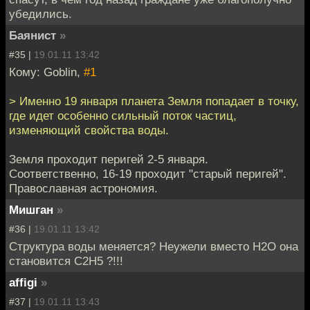
убедились.
Баянист
»
#35 |
19.01.11 13:42
Кому: Goblin,
#1
> Именно 19 января планета Земля попадает в точку,
где идет особенно сильный поток частиц,
изменяющий свойства воды.
Земля проходит перигей 2-5 января.
Соответственно, 16-19 проходит "старый перигей".
Православная астрономия.
Мишган
»
#36 |
19.01.11 13:42
Структура воды меняется? Неужели вместо Н2О она
становится С2Н5 ?!!!
affigi
»
#37 |
19.01.11 13:43