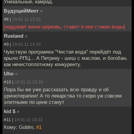
Уникальные, камрад.
БудущийМент
»
#8 |
19.01.11 13:33
[надувает мини-церковь, ставит в нее стакан воды]
Rusland
»
#9 |
19.01.11 13:33
Чувствую программа "Чистая вода" перейдёт под
крыло РПЦ... А Петрику - шиш с маслом, и богобан,
как нечистоплотному конкуренту.
Uho
»
#10 |
19.01.11 13:33
Пора бы же уже рассказать всю правду и об
уринотерапии! А то лекарства то скоро уж совсем
элитными по цене станут
kid $
»
#11 |
19.01.11 13:33
Кому: Goblin,
#1