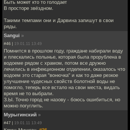
Быть может кто то голодает
В просторе звёздном.
Такими темпами они и Дарвина запишут в свои
ряды.
Sangui
»
#46 |
19.01.11 13:49
Помнится в прошлом году, граждане набирали воду
и плескались полынье, которая была прорублена в
водоеме рядом с храмом, потом все дружно
лечились в инфекционном отделении, оказалось что
водоем это старая "вонючка" и как то даже резкое
улучшение чудесных свойств болотной воды не
помогло, теперь все встало на свои места, видать
время не то выбрали.
З.Ы. Точно город не назову - боюсь ошибиться, но
можно погуглить.
Мурыгинский
»
#47 |
19.01.11 13:49