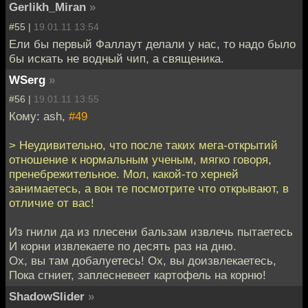
Gerlikh_Miran
»
#55 |
19.01.11 13:54
Ели бы первый Фаллаут делали у нас, то надо было
бы искать не водный чип, а священика.
WSerg
»
#56 |
19.01.11 13:55
Кому: ash,
#49
> Неудивительно, что после таких мега-открытий
отношение к нормальным ученым, мягко говоря,
пренебрежительное. Мол, какой-то херней
занимаетесь, а вон те посмотрите что открывают, в
отличие от вас!
Из гнили да из плесени бальзам извлечь пытаетесь
И корни извлекаете по десять раз на дню.
Ох, вы там добалуетесь! Ох, вы доизвлекаетесь,
Пока сгниет, заплесневеет картофель на корню!
ShadowSlider
»