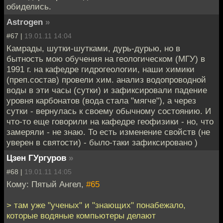
обиделись.
Astrogen
»
#67 |
19.01.11 14:04
Камрады, шутки-шутками, дурь-дурью, но в
бытность мою обучения на геологическом (МГУ) в
1991 г. на кафедре гидрогеологии, наши химики
(преп.состав) провели хим. анализ водопроводной
воды в эти часы (сутки) и зафиксировали падение
уровня карбонатов (вода стала "мягче"), а через
сутки - вернулась к своему обычному состоянию. И
что-то еще говорили на кафедре геофизики - но, что
замеряли - не знаю. То есть изменение свойств (не
уверен в святости) - было-таки зафиксировано )
Цзен ГУргуров
»
#68 |
19.01.11 14:05
Кому: Пятый Ангел,
#65
> там уже "ученых" и "знающих" понабежало,
которые водяные компьютеры делают