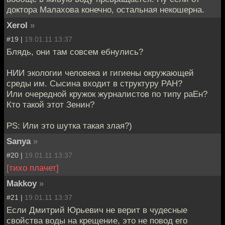
доктора Малахова конечно, остальная некошерна.
Xerol
»
#19 |
19.01.11 13:37
Блядь, они там совсем ебнулись?
НИИ экологии человека и гигиены окружающей
среды им. Сысина входит в структуру РАН?
Или очередной кружок журналистов по типу раЕн?
Кто такой этот Зенин?
PS: Или это шутка такая злая?)
Sanya
»
#20 |
19.01.11 13:37
[тихо плачет]
Makkoy
»
#21 |
19.01.11 13:37
Если Дмитрий Юрьевич не верит в чудесные
свойства воды на крещение, это не повод его