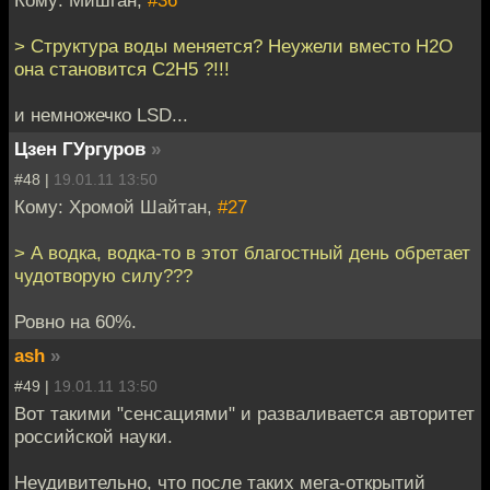
Кому: Мишган,
#36
> Структура воды меняется? Неужели вместо Н2О
она становится С2Н5 ?!!!
и немножечко LSD...
Цзен ГУргуров
»
#48 |
19.01.11 13:50
Кому: Хромой Шайтан,
#27
> А водка, водка-то в этот благостный день обретает
чудотворую силу???
Ровно на 60%.
ash
»
#49 |
19.01.11 13:50
Вот такими "сенсациями" и разваливается авторитет
российской науки.
Неудивительно, что после таких мега-открытий