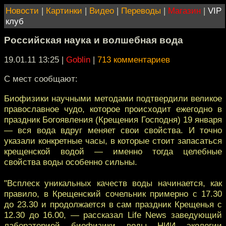
Новости
|
Картинки
|
Видео
|
Переводы
|
Магазин
|
VIP
клуб
Российская наука и волшебная вода
19.01.11 13:25
|
Goblin
|
713 комментариев
С мест сообщают:
Биофизики научными методами подтвердили великое
православное чудо, которое происходит ежегодно в
праздник Богоявления (Крещения Господня) 19 января
— вся вода вдруг меняет свои свойства. И точно
указали конкретные часы, в которые стоит запасаться
крещенской водой — именно тогда целебные
свойства воды особенно сильны.
"Всплеск уникальных качеств воды начинается, как
правило, в Крещенский сочельник примерно с 17.30
до 23.30 и продолжается в сам праздник Крещенья с
12.30 до 16.00, — рассказал Life News заведующий
лабораторией биофизики воды НИИ экологии