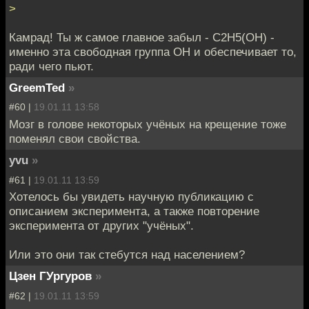
>
Камрад! Ты ж самое главное забыл - С2Н5(ОН) -
именно эта свободная группа ОН и обеспечивает то,
ради чего пьют.
GreemTed
»
#60 |
19.01.11 13:58
Мозг в голове некоторых учёных на крещение тоже
поменял свои свойства.
yvu
»
#61 |
19.01.11 13:59
Хотелось бы увидеть научную публикацию с
описанием эксперимента, а также повторение
эксперимента от других "учёных".
Или это они так стебутся над населением?
Цзен ГУргуров
»
#62 |
19.01.11 13:59