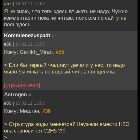
#57 |
19.01.11 13:57
Я не знаю, что теги здесь втыкать не надо. Чужие
комментарии пока не читаю, поиском по сайту не
пользуюсь.
Kommienezuspadt
»
#58 |
19.01.11 13:57
Кому: Gerlikh_Miran,
#55
> Ели бы первый Фаллаут делали у нас, то надо
было бы искать не водный чип, а священика.
[страшно воет]
Astrogen
»
#59 |
19.01.11 13:57
Кому: Мишган,
#36
> Структура воды меняется? Неужели вместо Н2О
она становится С2Н5 ?!!!
>