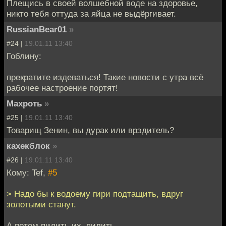
Плещись в своей волшебной воде на здоровье,
никто тебя оттуда за яйца не выдёргивает.
RussianBear01
»
#24 |
19.01.11 13:40
Гоблину:
прекратите издеваться! Такие новости с утра всё
рабочее настроение портят!
Махроть
»
#25 |
19.01.11 13:40
Товарищ Зенин, вы дурак или врэдитель?
кахекблок
»
#26 |
19.01.11 13:40
Кому: Tef,
#5
> Надо бы к водоему гири подтащить, вдруг
золотыми станут.
А потом пилить их, пилить