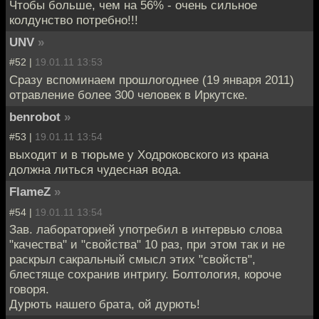
Чтобы больше, чем на 56% - очень сильное
колдунство потребно!!!
UNV
»
#52 |
19.01.11 13:53
Сразу вспоминаем прошлогоднее (19 января 2011)
отравление более 300 человек в Иркутске.
benrobot
»
#53 |
19.01.11 13:54
выходит и в тюрьме у Ходроковского из крана
должна литься чудесная вода.
FlameZ
»
#54 |
19.01.11 13:54
Зав. лабораторией употребил в интервью слова
"качества" и "свойства" 10 раз, при этом так и не
раскрыл сакральный смысл этих "свойств",
блестяще сохранив интригу. Болтология, короче
говоря.
Дурють нашего брата, ой дурють!