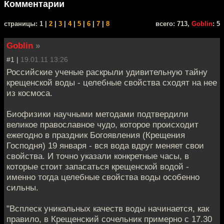
Комментарии
cтраницы: 1 |
2
|
3
|
4
|
5
|
6
|
7
|
8
всего: 713,
Goblin
: 5
Goblin
»
#1 |
19.01.11 13:26
Российские ученые раскрыли удивительную тайну
крещенской воды - целебные свойства сходят на нее
из космоса.
Биофизики научными методами подтвердили
великое православное чудо, которое происходит
ежегодно в праздник Богоявления (Крещения
Господня) 19 января - вся вода вдруг меняет свои
свойства. И точно указали конкретные часы, в
которые стоит запасаться крещенской водой -
именно тогда целебные свойства воды особенно
сильны.
"Всплеск уникальных качеств воды начинается, как
правило, в Крещенский сочельник примерно с 17.30