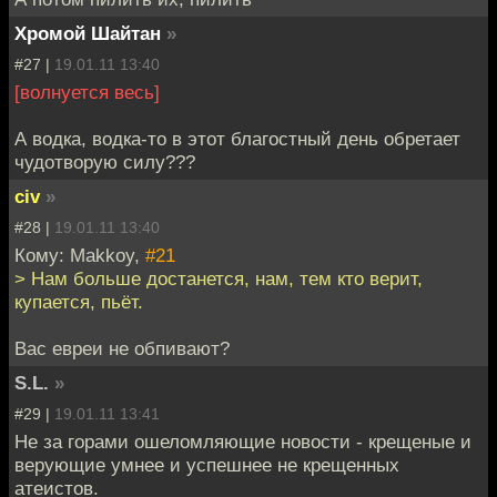
Хромой Шайтан
»
#27 |
19.01.11 13:40
[волнуется весь]
А водка, водка-то в этот благостный день обретает
чудотворую силу???
civ
»
#28 |
19.01.11 13:40
Кому: Makkoy,
#21
> Нам больше достанется, нам, тем кто верит,
купается, пьёт.
Вас евреи не обпивают?
S.L.
»
#29 |
19.01.11 13:41
Не за горами ошеломляющие новости - крещеные и
верующие умнее и успешнее не крещенных
атеистов.