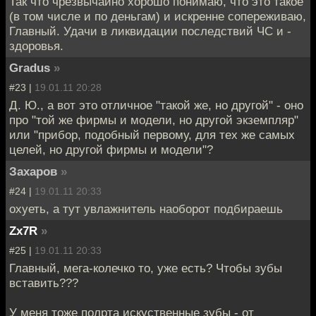
Так что чрезвычайно хорошо понимаю, что это такое
(в том числе и по деньгам) и искренне сопереживаю,
Главный. Удачи в ликвидации последствий ЧС и -
здоровья.
Gradus
»
#23 |
19.01.11 20:28
Д. Ю., а вот это отличное "такой же, но другой" - оно
про "той же фирмы и модели, но другой экземпляр"
или "прибор, подобный первому, для тех же самых
целей, но другой фирмы и модели"?
Захаров
»
#24 |
19.01.11 20:33
охуеть, а тут увлажнитель наоборот подбираешь
Zx7R
»
#25 |
19.01.11 20:33
Главный, мега-колечко то, уже есть? Чтобы зубы
вставить???
У меня тоже полрта искуственные зубы - от