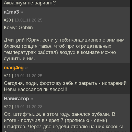
Аквариум не вариант?
a1ma3
»
#20 |
19.01.11 20:25
Кому: Goblin
Дмитрий Юрич, если у тебя кондиционер с зимним
блоком (опция такая, чтоб при отрицательных
температурах работал) воздух в комнате можно
сушить и им.
maig4eg
»
#21 |
19.01.11 20:25
Сегодня, поди, форточку забыл закрыть - испарений
Невы насосался пылесос!!!
Навигатор
»
#22 |
19.01.11 20:28
Ох, штифты...я, в этом году, занялся зубами. В
итоге - получил в череп 7 (прописью - семь)
штифтов. Через две недели ставлю на них коронки.