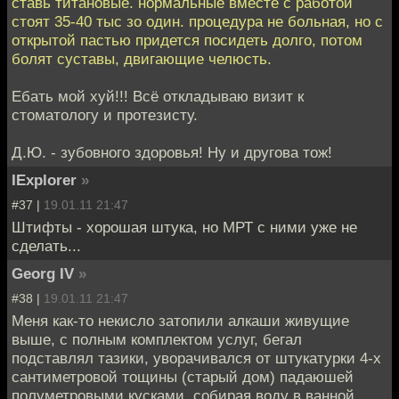
ставь титановые. нормальные вместе с работой
стоят 35-40 тыс зо один. процедура не больная, но с
открытой пастью придется посидеть долго, потом
болят суставы, двигающие челюсть.
Ебать мой хуй!!! Всё откладываю визит к
стоматологу и протезисту.
Д.Ю. - зубовного здоровья! Ну и другова тож!
IExplorer
»
#37 |
19.01.11 21:47
Штифты - хорошая штука, но МРТ с ними уже не
сделать...
Georg IV
»
#38 |
19.01.11 21:47
Меня как-то некисло затопили алкаши живущие
выше, с полным комплектом услуг, бегал
подставлял тазики, уворачивался от штукатурки 4-х
сантиметровой тощины (старый дом) падаюшей
полуметровыми кусками, собирая воду в ванной