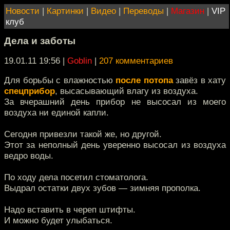
Новости
|
Картинки
|
Видео
|
Переводы
|
Магазин
|
VIP
клуб
Дела и заботы
19.01.11 19:56
|
Goblin
|
207 комментариев
Для борьбы с влажностью
после потопа
завёз в хату
спецприбор
, высасывающий влагу из воздуха.
За вчерашний день прибор не высосал из моего
воздуха ни единой капли.
Сегодня привезли такой же, но другой.
Этот за неполный день уверенно высосал из воздуха
ведро воды.
По ходу дела посетил стоматолога.
Выдрал остатки двух зубов — зимняя прополка.
Надо вставить в череп штифты.
И можно будет улыбаться.