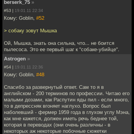
berserk_75
»
#53 |
19.01.11 22:34
Кому: Goblin,
#52
> собаку зовут Мышка
Ой, Мышка, знать она сильна, что... не боится
пылесоса. Это ее первый шаг к "собаке-убийце".
Astrogen
»
#54 |
19.01.11 22:36
Кому: Goblin,
#48
Спасибо за развернутый ответ. Сам то я в
английском - 200 терминов по профессии. Читаю его
малыми дозами, как Распутин яды пил - если много,
то в депрессняк вгоняет наглухо. Вопрос был
наболевший - фермер 1959 года в глухом углу Мэна,
как мне кажется, должен иметь речь беднее той,
которая в переводах (они очень различны - в
некоторых аж некоторые побочные сюжетки