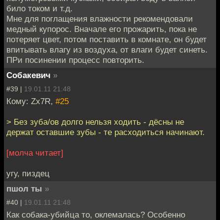
било током и т.д.
Мне для поглащения влажности рекомендовали
медный купорос. Вначале его прожарить, пока не
потеряет цвет, потом поставить в комнате, он будет
впитывать влагу из воздуха, от влаги будет синеть.
ПРи посинении процесс повторить.
Собакевич
»
#39 |
19.01.11 21:48
Кому: Zx7R,
#25
> Без зуба/ов долго нельзя ходить - дёсны не
держат оставшие зубы - те расходиться начинают.
[молча читает]
угу, пиздец
пшол ты
»
#40 |
19.01.11 21:48
Как собака-убийца то, оклемалась? Особенно