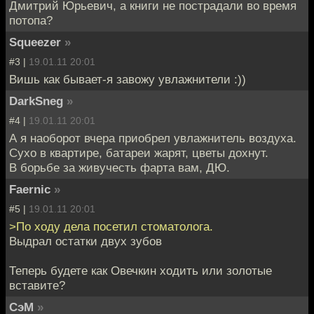
Дмитрий Юрьевич, а книги не пострадали во время
потопа?
Squeezer
»
#3 |
19.01.11 20:01
Вишь как бывает-я завожу увлажнители :))
DarkSneg
»
#4 |
19.01.11 20:01
А я наоборот вчера приобрел увлажнитель воздуха.
Сухо в квартире, батареи жарят, цветы дохнут.
В борьбе за живучесть фарта вам, ДЮ.
Faernic
»
#5 |
19.01.11 20:01
>По ходу дела посетил стоматолога.
Выдрал остатки двух зубов
Теперь будете как Овечкин ходить или золотые
вставите?
СэМ
»