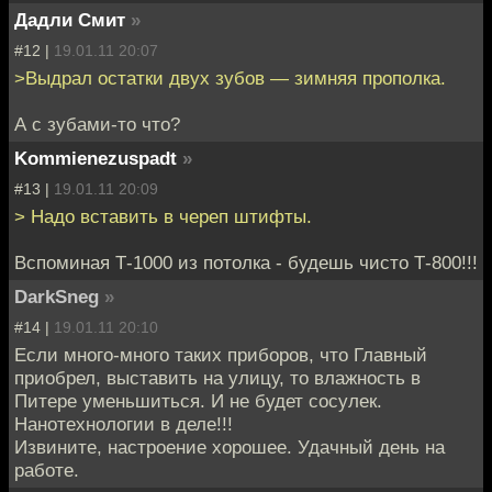
Дадли Смит
»
#12 |
19.01.11 20:07
>Выдрал остатки двух зубов — зимняя прополка.
А с зубами-то что?
Kommienezuspadt
»
#13 |
19.01.11 20:09
> Надо вставить в череп штифты.
Вспоминая Т-1000 из потолка - будешь чисто Т-800!!!
DarkSneg
»
#14 |
19.01.11 20:10
Если много-много таких приборов, что Главный
приобрел, выставить на улицу, то влажность в
Питере уменьшиться. И не будет сосулек.
Нанотехнологии в деле!!!
Извините, настроение хорошее. Удачный день на
работе.