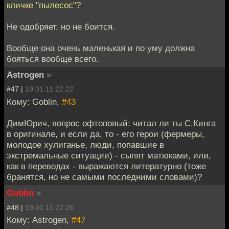
кличке "пылесос"?
Не одобряет, но не боится.
Вообще она очень маленькая и по уму должна
бояться вообще всего.
Astrogen
»
#47 |
19.01.11 22:22
Кому: Goblin,
#43
ДимЮрич, вопрос офтоповый: читал ли ты С.Кинга
в оригинале, и если да, то - его герои (фермеры,
молодое хулиганье, люди, попавшие в
экстремальные ситуации) - сыпят матюками, или,
как в переводах - выражаются литературно (тоже
бранятся, но не самыми последними словами)?
Goblin
»
#48 |
19.01.11 22:26
Кому: Astrogen,
#47