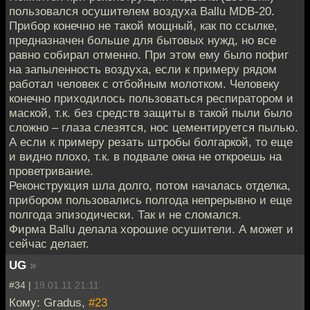
пользовался осушителем воздуха Ballu MDB-20.
Прибор конечно не такой мощный, как по ссылке,
предназначен больше для бытовых нужд, но все
равно собирал отменно. При этом ему было пофиг
на запыленность воздуха, если к примеру рядом
работал человек с отбойным молотком. Человеку
конечно приходилось пользоваться респиратором и
маской, т.к. без средств защиты в такой пыли было
сложно – глаза слезятся, нос цементируется пылью.
А если к примеру резать штробы болгаркой, то еще
и видно плохо, т.к. в подвале окна не откроешь на
проветривание.
Реконструкция шла долго, потом началась отделка,
прибором пользовались полгода непрерывно и еще
полгода эпизодически. Так и не сломался.
Фирма Ballu делала хорошие осушители. А может и
сейчас делает.
UG
»
#34 |
19.01.11 21:11
Кому: Gradus,
#23