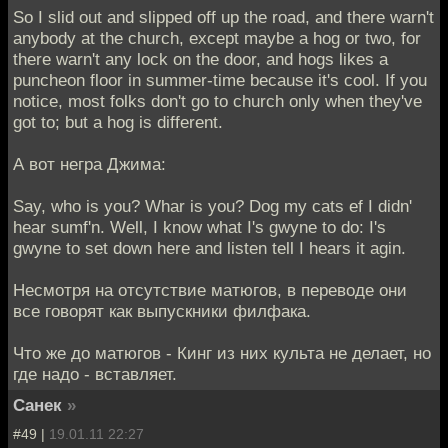
So I slid out and slipped off up the road, and there warn't
anybody at the church, except maybe a hog or two, for
there warn't any lock on the door, and hogs likes a
puncheon floor in summer-time because it's cool. If you
notice, most folks don't go to church only when they've
got to; but a hog is different.
А вот негра Джима:
Say, who is you? Whar is you? Dog my cats ef I didn'
hear sumf'n. Well, I know what I's gwyne to do: I's
gwyne to set down here and listen tell I hears it agin.
Несмотря на отсутствие матюгов, в переводе они
все говорят как выпускники филфака.
Что же до матюгов - Кинг из них культа не делает, но
где надо - вставляет.
Санек
»
#49 |
19.01.11 22:27