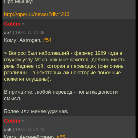
Про Мышку:
http://oper.ru/news/?div=213
Goblin
»
#57 |
19.01.11 22:39
Кому: Astrogen,
#54
> Вопрос был наболевший - фермер 1959 года в
глухом углу Мэна, как мне кажется, должен иметь
речь беднее той, которая в переводах (они очень
различны - в некоторых аж некоторые побочные
сюжетки опущены).
В принципе, любой перевод - попытка донести
смысл.
Более или менее удачная.
Goblin
»
#58 |
19.01.11 22:40
Кому: Антинейтрино,
#55