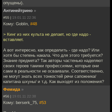
опущены).
Антинейтрино
»
#55 |
19.01.11 22:36
Кому: Goblin,
#48
> Кинг из них культа не делает, но где надо -
вставляет.
А вот интересно, как определить - где надо? Или
хотя бы степень накала. Что для этого требуется?
Знание предмета? Так авторы частенько наделяют
своих героев такими профессиями, которые они
сами в реальности не осваивали. Соответственно,
не могут знать всех тонкостей речи сапожника/
капитана шхуны/ и т.д. Как выходят из положения?
Фемида
»
#56 |
19.01.11 22:38
Кому: berserk_75,
#53