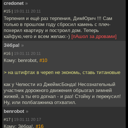
credonet
»
#15 |
19.01.11 20:11
Терпения и ещё раз терпения, ДимЮрич !!! Сам
только в прошлом году сбросил камень с плеч-
похерил квартиру и построил дом. Теперь
кайфую,чего и всем желаю:-)
[пАшол за дровами]
Зёбра!
»
#16 |
19.01.11 20:11
Кому: benrobot,
#10
> на штифтах в череп не экономь, ставь титановые
как у Челюсти из ДжеймсБонда! Несознательный
участник дорожного движения обрызгал зимней
жижей, а ты его догнал - и раз! Стойку и перекусил!
Ну, или полбагажника отхватил.
benrobot
»
#17 |
19.01.11 20:17
Кому: Зёбра!,
#16