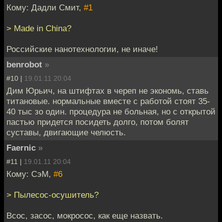
Кому: Дадли Смит,
#1
> Made in China?
Российские нанотехнологии, не иначе!
benrobot
»
#10 |
19.01.11 20:04
Дим Юрьич, на штифтах в череп не экономь, ставь
титановые. нормальные вместе с работой стоят 35-
40 тыс зо один. процедура не больная, но с открытой
пастью придется посидеть долго, потом болят
суставы, двигающие челюсть.
Faernic
»
#11 |
19.01.11 20:04
Кому: СэМ,
#6
> Пылесос-осушитель?
Всос, засос, мокросос, как еще назвать.