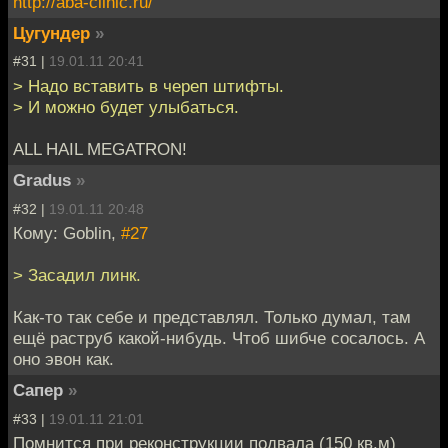
http://aba-clinic.ru/
Цугундер
»
#31 |
19.01.11 20:41
> Надо вставить в череп штифты.
> И можно будет улыбаться.
ALL HAIL MEGATRON!
Gradus
»
#32 |
19.01.11 20:48
Кому: Goblin,
#27
> Засадил линк.
Как-то так себе и представлял. Только думал, там
ещё раструб какой-нибудь. Чтоб шибче сосалось. А
оно эвон как.
Сапер
»
#33 |
19.01.11 21:01
Помнится при реконструкции подвала (150 кв.м)