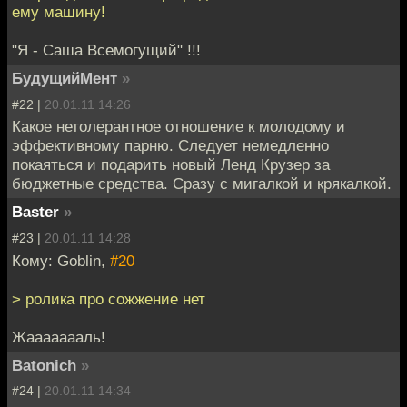
ему машину!
"Я - Саша Всемогущий" !!!
БудущийМент
»
#22 |
20.01.11 14:26
Какое нетолерантное отношение к молодому и
эффективному парню. Следует немедленно
покаяться и подарить новый Ленд Крузер за
бюджетные средства. Сразу с мигалкой и крякалкой.
Baster
»
#23 |
20.01.11 14:28
Кому: Goblin,
#20
> ролика про сожжение нет
Жаааааааль!
Batonich
»
#24 |
20.01.11 14:34