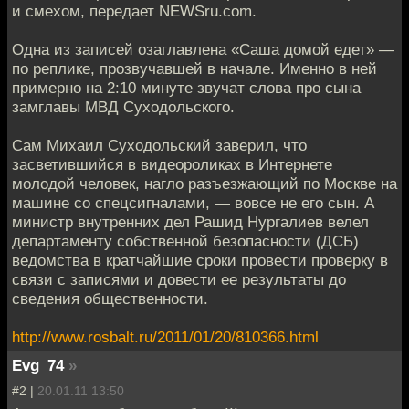
и смехом, передает NEWSru.com.
Одна из записей озаглавлена «Саша домой едет» —
по реплике, прозвучавшей в начале. Именно в ней
примерно на 2:10 минуте звучат слова про сына
замглавы МВД Суходольского.
Сам Михаил Суходольский заверил, что
засветившийся в видеороликах в Интернете
молодой человек, нагло разъезжающий по Москве на
машине со спецсигналами, — вовсе не его сын. А
министр внутренних дел Рашид Нургалиев велел
департаменту собственной безопасности (ДСБ)
ведомства в кратчайшие сроки провести проверку в
связи с записями и довести ее результаты до
сведения общественности.
http://www.rosbalt.ru/2011/01/20/810366.html
Evg_74
»
#2 |
20.01.11 13:50