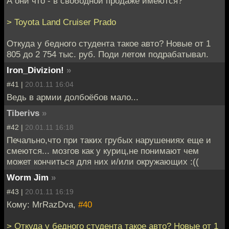
А они что - в свободной продаже имеются?
> Toyota Land Cruiser Prado
Откуда у бедного студента такое авто? Новыe от 1
805 до 2 754 тыс. руб. Поди летом подрабатывал.
Iron_Divizion!
»
#41 |
20.01.11 16:04
Ведь в армии долбоёбов мало...
Tiberivs
»
#42 |
20.01.11 16:18
Печально,что при таких грубых нарушениях еще и
смеются... мозгов как у куриц,не понимают чем
может кончиться для них и/или окружающих :((
Worm Jim
»
#43 |
20.01.11 16:19
Кому: MrRazDva,
#40
> Откуда у бедного студента такое авто? Новыe от 1