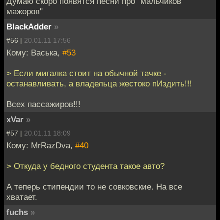
Думаю скоро появятся песни про "мальчиков
мажоров"
BlackAdder
»
#56 |
20.01.11 17:56
Кому: Васька,
#53
> Если мигалка стоит на обычной тачке -
останавливать, а владельца жестоко пИздить!!!
Всех пассажиров!!!
xVar
»
#57 |
20.01.11 18:09
Кому: MrRazDva,
#40
> Откуда у бедного студента такое авто?
А теперь стипендии то не совковские. На все
хватает.
fuchs
»