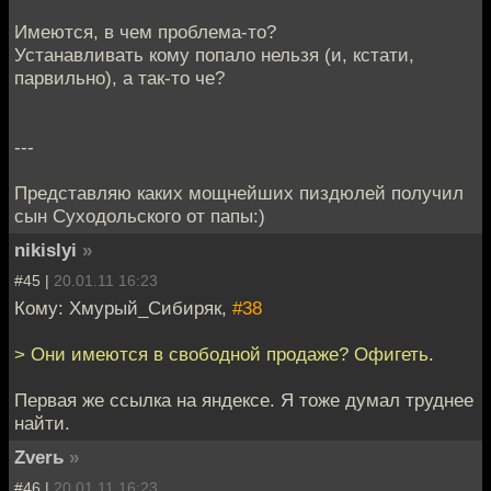
Имеются, в чем проблема-то?
Устанавливать кому попало нельзя (и, кстати,
парвильно), а так-то че?
---
Представляю каких мощнейших пиздюлей получил
сын Суходольского от папы:)
nikislyi
»
#45 |
20.01.11 16:23
Кому: Хмурый_Сибиряк,
#38
> Они имеются в свободной продаже? Офигеть.
Первая же ссылка на яндексе. Я тоже думал труднее
найти.
Zverь
»
#46 |
20.01.11 16:23