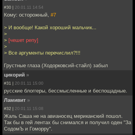
#30 |
20.01.11 14:54
Кому: осторожный,
#7
> И вообще! Какой хороший мальчик...
>
>
[чешет репу]
>
> Все аргументы перечислил?!!!
Грустные глаза (Ходорковсий-стайл) забыл
цикорий
»
#31 |
20.01.11 15:00
русские блоггеры, бессмысленные и беспощадные.
Ламивит
»
#32 |
20.01.11 15:08
Жаль Саша не на авианосец мериканский пошол.
Так бы в гей лентах бы снимался и получил оден "За
СодомЪ и Гоморру".