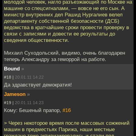
молодой человек, нагло разъезжающий по Москве на
машине со спецсигналами, — вовсе не его сын. А
министр внутренних дел Рашид Нургалиев велел
департаменту собственной безопасности (ДСБ)
ведомства в кратчайшие сроки провести проверку в
связи с записями и довести ее результаты до
сведения общественности.
Михаил Суходольский, видимо, очень благодарен
теперь Александру за геморрой на работе.
Bound
»
#18 |
20.01.11 14:22
Да здравствует демократия!
Jameson
»
#19 |
20.01.11 14:23
Кому: Бешеный прапор,
#16
> Через некоторое время после массовых сожжений
машин в предместьях Парижа, наши местные
граждане тоже активизировались и стали под