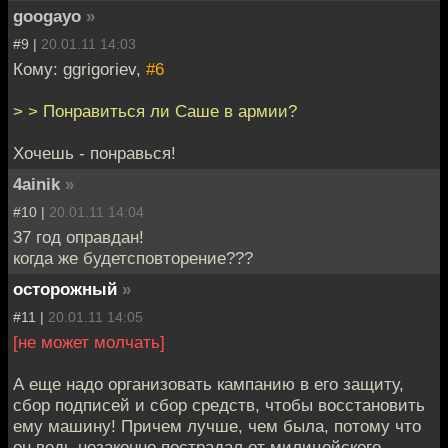
googayo
»
#9 |
20.01.11 14:03
Кому: ggrigoriev,
#6
> > Понравиться ли Саше в армии?
Хочешь - понравься!
4ainik
»
#10 |
20.01.11 14:04
37 год оправдан!
когда же будетсповторение???
осторожный
»
#11 |
20.01.11 14:05
[не может молчать]
А еще надо организовать кампанию в его защиту,
сбор подписей и сбор средств, чтобы восстановить
ему машину! Причем лучше, чем была, потому что
он ведь незаконно пострадал от милицейского