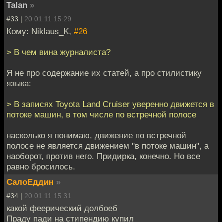
Talan
»
#33 |
20.01.11 15:29
Кому: Niklaus_K,
#26
> В чем вина журналиста?
Я не про содержание их статей, а про стилистику
языка:
> В записях Toyota Land Cruiser уверенно движется в
потоке машин, в том числе по встречной полосе
насколько я понимаю, движение по встречной
полосе не является движением "в потоке машин", а
наоборот, против него. Придирка, конечно. Но все
равно бросилось.
СалоЕддин
»
#34 |
20.01.11 15:31
какой феерический долбоеб
Праду пади на стипендию купил