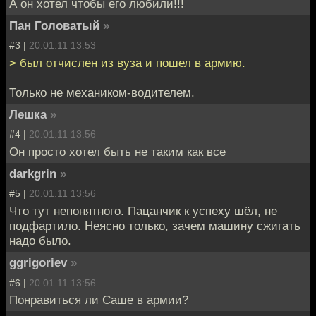
А он хотел чтобы его любили!!!
Пан Головатый
»
#3 |
20.01.11 13:53
> был отчислен из вуза и пошел в армию.
Только не механиком-водителем.
Лешка
»
#4 |
20.01.11 13:56
Он просто хотел быть не таким как все
darkgrin
»
#5 |
20.01.11 13:56
Что тут непонятного. Пацанчик к успеху шёл, не
подфартило. Неясно только, зачем машину сжигать
надо было.
ggrigoriev
»
#6 |
20.01.11 13:56
Понравиться ли Саше в армии?