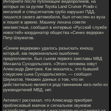
Интернете после публикации видеороликов, на
которых он за рулем Toyota Land Cruiser Prado с
мигалкой и спецсигналом грубо нарушал ПДД,
лишился своего автомобиля, был отчислен из вуза
и пошел в армию. Машину лихача сожгли
неизвестные, сообщил в интервью «Русской службе
новостей» координатор общества «Синих ведерок»
Петр Шкуматов.
«Синим ведеркам» удалось разыскать юношу,
который, как первоначально ошибочно
предположили, был сыном первого замглавы МВД
Михаила Суходольского. «Этого человека зовут
Александр Дмитрюк. Как оказалось, это бывший
сокурсник сына Суходольского», — сообщил
Шкуматов. Никаких данных о том, что он
действительно является родственником кого-либо из
руководителей МВД, нет.
Активист рассказал, что Александр приобрел
проблесковый маячок и сигнальное звуковое
устройство, «которые самостоятельно установил на