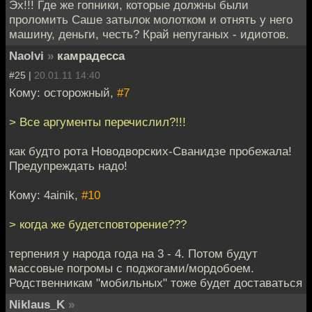
Эх!!! Где же гопники, которые должны были
проломить Саше затылок молотком и отнять у него
машину, деньги, честь? Край непуганых - идиотов.
Naolvi
»
камрадесса
#25 |
20.01.11 14:40
Кому: осторожный,
#7
> Все аргументы перечислил?!!!
как будто рота Новодворских-Сванидзе пробежала!
Предупреждать надо!
Кому: 4ainik,
#10
> когда же будетсповторение???
терпения у народа года на 3 - 4. Потом будут
массовые погромы с поджогами/мордобоем.
Родственникам "мобильных" тоже будет доставаться
Niklaus_K
»