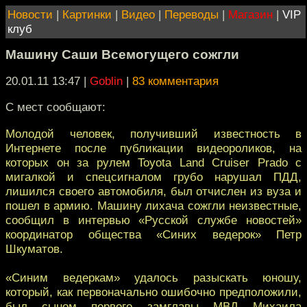
Новости
|
Картинки
|
Видео
|
Переводы
|
Магазин
|
VIP
клуб
Машину Саши Всемогущего сожгли
20.01.11 13:47
|
Goblin
|
83 комментария
С мест сообщают:
Молодой человек, получивший известность в
Интернете после публикации видеороликов, на
которых он за рулем Toyota Land Cruiser Prado с
мигалкой и спецсигналом грубо нарушал ПДД,
лишился своего автомобиля, был отчислен из вуза и
пошел в армию. Машину лихача сожгли неизвестные,
сообщил в интервью «Русской службе новостей»
координатор общества «Синих ведерок» Петр
Шкуматов.
«Синим ведеркам» удалось разыскать юношу,
который, как первоначально ошибочно предположили,
был сыном первого замглавы МВД Михаила