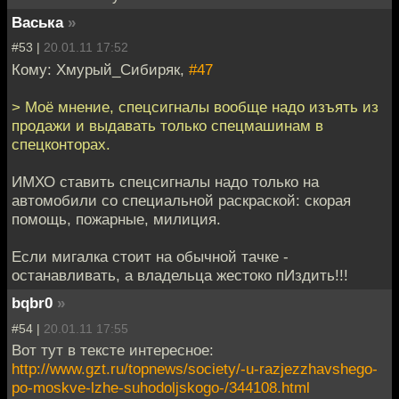
Васька
»
#53 |
20.01.11 17:52
Кому: Хмурый_Сибиряк,
#47
> Моё мнение, спецсигналы вообще надо изъять из
продажи и выдавать только спецмашинам в
спецконторах.
ИМХО ставить спецсигналы надо только на
автомобили со специальной раскраской: скорая
помощь, пожарные, милиция.
Если мигалка стоит на обычной тачке -
останавливать, а владельца жестоко пИздить!!!
bqbr0
»
#54 |
20.01.11 17:55
Вот тут в тексте интересное:
http://www.gzt.ru/topnews/society/-u-razjezzhavshego-
po-moskve-lzhe-suhodoljskogo-/344108.html