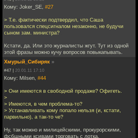
Кому: Joker_SE,
#27
> Т.е. фактически подтвердил, что Саша
пользовался спецсигналом незаконно, не будучи
сыном зам. министра?
Кстати, да. Или это журналисты жгут. Тут из одной
этой фразы можно кучу вопросов повыкапывать.
Хмурый_Сибиряк
»
#47 |
20.01.11 17:10
Кому: Milsen,
#44
> Они имеются в свободной продаже? Офигеть.
>
> Имеются, в чем проблема-то?
> Устанавливать кому попало нельзя (и, кстати,
парвильно), а так-то че?
Ну, так можно и милицейскими, прокурорскими,
фсбшными ксивами торговать с лотка.