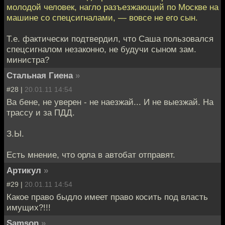
молодой человек, нагло разъезжающий по Москве на
машине со спецсигналами, — вовсе не его сын.
Т.е. фактически подтвердил, что Саша пользовался
спецсигналом незаконно, не будучи сыном зам.
министра?
Стальная Гиена
»
#28 |
20.01.11 14:54
Ва бене, не уверен - не наезжай... И не выезжай. На
трассу и за ПДД.
З.Ы.
Есть мнение, что орла в автобат отправят.
Артикул
»
#29 |
20.01.11 14:54
Какое право быдло имеет право косить под власть
имущих?!!!
Samson
»