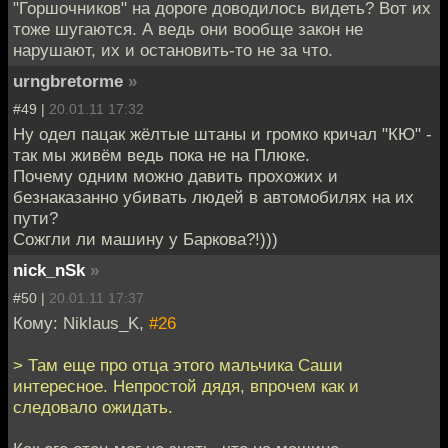
"Горшочников" на дороге доводилось видеть? Вот их
тоже шугаются. А ведь они вообще закон не
нарушают, их и остановить-то не за что.
urngbretorme
»
#49 |
20.01.11 17:32
Ну одел пацак жёлтые штаны и громко кричал "КЮ" -
так мы живём ведь пока не на Плюке.
Почему одним можно давить прохожих и
безнаказанно убивать людей в автомобилях на их
пути?
Сожгли ли машину у Баркова?!)))
nick_nSk
»
#50 |
20.01.11 17:37
Кому: Niklaus_K,
#26
> Там еще про отца этого мальчика Саши
интересное. Непростой дядя, впрочем как и
следовало ожидать.