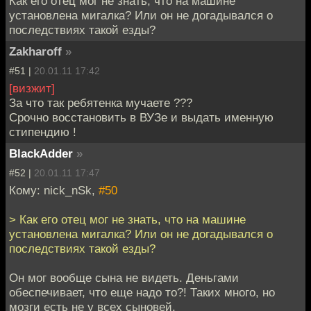
Как его отец мог не знать, что на машине
установлена мигалка? Или он не догадывался о
последствиях такой езды?
Zakharoff
»
#51 |
20.01.11 17:42
[визжит]
За что так ребятенка мучаете ???
Срочно восстановить в ВУЗе и выдать именную
стипендию !
BlackAdder
»
#52 |
20.01.11 17:47
Кому: nick_nSk,
#50
> Как его отец мог не знать, что на машине
установлена мигалка? Или он не догадывался о
последствиях такой езды?
Он мог вообще сына не видеть. Деньгами
обеспечивает, что еще надо то?! Таких много, но
мозги есть не у всех сыновей.