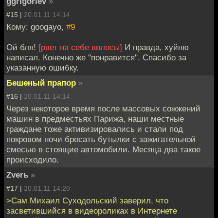
ggrigoriev
»
#15 |
20.01.11 14:14
Кому: googayo,
#9
Ой бля!
[рвет на себе волосы]
И правда, хуйню
написал. Конечно же "понравится". Спасибо за
указанную ошибку.
Бешеный прапор
»
#16 |
20.01.11 14:14
Через некоторое время после массовых сожжений
машин в предместьях Парижа, наши местные
граждане тоже активизировались и стали под
покровом ночи бросать бутылки с зажигательной
смесью в стоящие автомобили. Месяца два такое
происходило.
Zverь
»
#17 |
20.01.11 14:20
>Сам Михаил Суходольский заверил, что
засветившийся в видеороликах в Интернете