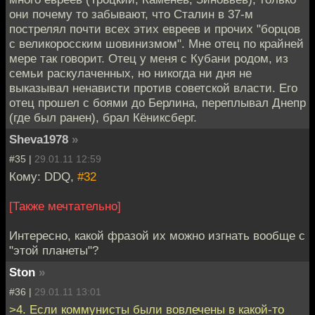
они почему то забывают, что Сталин в 37-м
пострелял почти всех этих евреев и прочих "борцов
с великоросским шовинизмом". Мне отец по крайней
мере так говорит. Отец у меня с Кубани родом, из
семьи раскулаченных, но никогда ни дня не
выказывал ненависти против советской власти. Его
отец прошел с боями до Берлина, переплывал Днепр
(где был ранен), брал Кёниксберг.
Sheva1978
»
#35 |
29.01.11 12:59
Кому: DDQ,
#32
[Также мечтательно]
Интересно, какой фразой их можно изгнать вообще с
"этой планеты"?
Ston
»
#36 |
29.01.11 13:01
>4. Если коммунисты были вовлечены в какой-то