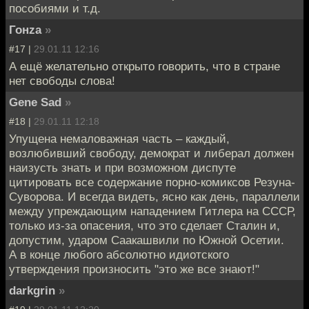
пособиями и т.д.
Гонzа
»
#17 |
29.01.11 12:16
А ещё желательно открыто говорить, что в стране
нет свободы слова!
Gene Sad
»
#18 |
29.01.11 12:18
Упущена немаловажная часть – каждый,
возлюбивший свободу, демократ и либерал должен
наизусть знать и при возможном диспуте
цитировать все содержание порно-комиксов Резуна-
Суворова. И всегда видеть, ясно как день, параллели
между упреждающим нападением Гитлера на СССР,
только из-за опасения, что это сделает Сталин и,
допустим, ударом Саакашвили по Южной Осетии.
А в конце любого абсолютно идиотского
утверждения произносить "это же все знают!"
darkgrin
»