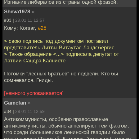
Изгнание либералов из страны одной фразой.
Sheva1978
»
#33 |
29.01.11 12:57
Кому: Korsar,
#25
> свою подпись под документом поставил
представитель Литвы Витаутас Ландсбергис
> Также обращение <...> подписала депутат от
Латвии Сандра Калниете
Потомки "лесных братьев" не подвели. Кто бы
сомневался. Гниды.
[немного успокаивается]
Gamefan
»
#34 |
29.01.11 12:59
Антикоммунисты, особенно православные
антикоммунисты, обычно аппелируют тем фактом,
что среди большевиков ленинской гвардии было
много евреев (Троцкий, Каменев, Зиновьев), только