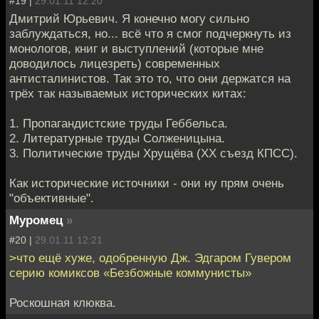
#19 |
29.01.11 12:20
Дмитрий Юрьевич. Я конечно могу сильно
заблуждаться, но... всё что я смог подчеркнуть из
монологов, книг и выступлений (которые мне
доводилось лицезреть) современных
антисталинистов. Так это то, что они держатся на
трёх так называемых исторических китах:
1. Пропагандистские труды Геббельса.
2. Литературные труды Солженицына.
3. Политические труды Хрущёва (XX съезд КПСС).
Как исторические источники - они ну прям очень
"объективные".
Муромец
»
#20 |
29.01.11 12:21
>что ещё хуже, одобренную Дж. Эдгаром Гувером
серию комиксов «Безбожные коммунисты»
Роскошная клюква.