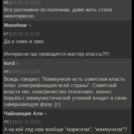
#6 |
29.01.11 11:53
Все разложено по полочкам, даже жить стало
неинтересно.
Manofwar
»
#7 |
29.01.11 11:57
Да и смех и грех.
Интересно где проводятся мастер классы?!!!
kord
»
#8 |
29.01.11 12:00
Вождь говорил: "Коммунизм есть советская власть
плюс электрификация всей страны". Советской
власти нет, электричество отключают, значит,
борьба с коммунистической утопией входит в свою
завершающую фазу. (с)
Чайханщик Али
»
#9 |
29.01.11 12:03
А на кой ляд нам вообще "марксизм", "коммунизм"?