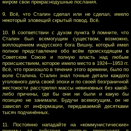
миром свои прекраснодушные послания.
9. Всё, что Сталин сделал или не сделал, имело
некоторый зловещий скрытый повод. Всё.
10. В соответствии с духом пункта 9 помните, что
Сталин был всемогущим существом, возможно,
воплощением индусского бога Вишну, который имел
полное представление обо всём происходящем в
Советском Союзе и полную власть над любым
происшествием, которое имело место в 1924—1953 гг.
Всё, что произошло в течение этого времени, было по
воле Сталина. Сталин знал точные детали каждого
уголовного дела своей эпохи и по своей безграничной
жестокости расстрелял массы невиновных без какой-
либо причины, где бы они ни были и какую бы
позицию не занимали. Будучи всемогущим, он не
зависел от информации, передаваемой десятками
тысяч подчинённых.
11. Постоянно нападайте на «коммунистические»
режимы за действия, которые происходят в