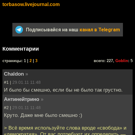
torbasow.livejournal.com
Подписывайся на наш
канал в Telegram
Комментарии
cтраницы: 1 |
2
|
3
всего: 227,
Goblin
: 5
Chaldon
»
#1 |
29.01.11 11:48
И было бы смешно, если бы не было так грустно.
Антинейтрино
»
#2 |
29.01.11 11:48
Круто. Даже мне было смешно :)
> Всё время используйте слова вроде «свобода» и
«демократия». От вас потребуют их определить —