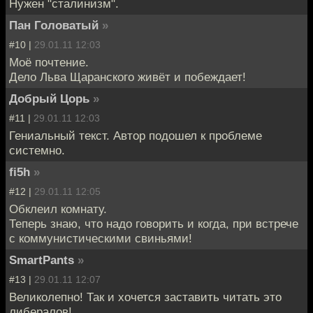
Нужен "сталинизм".
Пан Головатый
»
#10 |
29.01.11 12:03
Моё почтение.
Дело Льва Щаранского живёт и побеждает!
Добрый Цорь
»
#11 |
29.01.11 12:03
Гениальный текст. Автор подошел к проблеме
системно.
fi5h
»
#12 |
29.01.11 12:05
Обклеил комнату.
Теперь знаю, что надо говорить и когда, при встрече
с коммунистическими свиньями!
SmartPants
»
#13 |
29.01.11 12:07
Великолепно! Так и хочется заставить читать это
либералов!