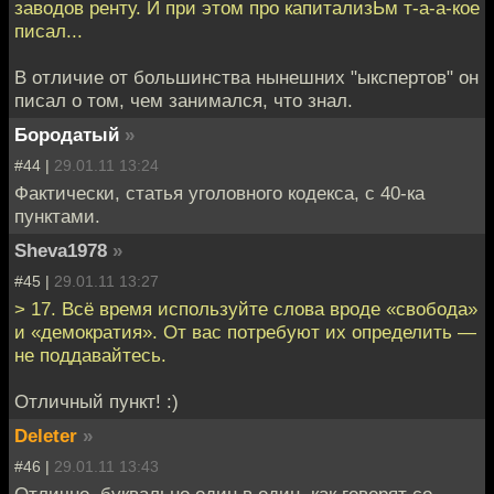
заводов ренту. И при этом про капитализЬм т-а-а-кое
писал...
В отличие от большинства нынешних "ыкспертов" он
писал о том, чем занимался, что знал.
Бородатый
»
#44 |
29.01.11 13:24
Фактически, статья уголовного кодекса, с 40-ка
пунктами.
Sheva1978
»
#45 |
29.01.11 13:27
> 17. Всё время используйте слова вроде «свобода»
и «демократия». От вас потребуют их определить —
не поддавайтесь.
Отличный пункт! :)
Deleter
»
#46 |
29.01.11 13:43
Отлично, буквально один в один, как говорят со