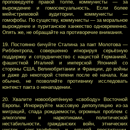
проповедуете правой толпе, коммунисты — за
вырождение и гомосексуальность. Если более
мейнстримовой аудитории, коммунисты —
гомофобы. По существу, коммунисты — за моральное
вырождение и пуританское ханжество одновременно.
Опять же, не обращайте на противоречие внимания.
19. Постоянно бичуйте Сталина за пакт Молотова —
Риббентропа, совершенно игнорируя серьёзную
поддержку и сотрудничество с нацистой Германией,
фашисткой Италией и имперской Японией со
стороны США, Великобритании и Франции, до войны
и даже до некоторой степени после её начала. Как
обычно, не позволяйте противнику исследовать
контекст пакта о ненападении.
20. Хвалите новообретённую «свободу» Восточной
Европы. Игнорируйте массовую депопуляцию из-за
миграций, спада рождаемости, огромных проблем с
алкоголем и наркотиками, политической
нестабильности, гражданских войн, этнических
чисток, секс-траффика и детской проституции,