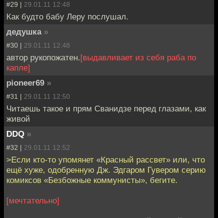
#29 |
29.01.11 12:48
Как будто бабу Леру послушал.
дедушка
»
#30 |
29.01.11 12:48
автор рукопожатен.
[выдавливает из себя раба по
капле]
pioneer69
»
#31 |
29.01.11 12:50
Читаешь такое и прям Сванидзе перед глазами, как
живой
DDQ
»
#32 |
29.01.11 12:52
>Если кто-то упомянет «Красный рассвет» или, что
ещё хуже, одобренную Дж. Эдгаром Гувером серию
комиксов «Безбожные коммунисты», бегите.
[мечтательно]