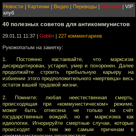
Новости
|
Картинки
|
Видео
|
Переводы
|
Магазин
|
VIP
клуб
40 полезных советов для антикоммунистов
29.01.11 11:37
|
Goblin
|
227 комментариев
Рукожопатым на заметку:
1. Постоянно настаивайте, что марксизм
дискредитирован, устарел, умер и похоронен. Далее
продолжайте строить прибыльную карьеру на
избиении этого предположительного «мертвеца» весь
остаток вашей трудовой жизни.
2. Помните: любая неестественная смерть,
происходящая при «коммунистическом» режиме,
может быть отнесена не только на счёт
государственных вождей, но и марксизма как
идеологии. Игнорируйте смертные случаи, которые
происходят по тем же самым причинам в
некоммунистических государствах.