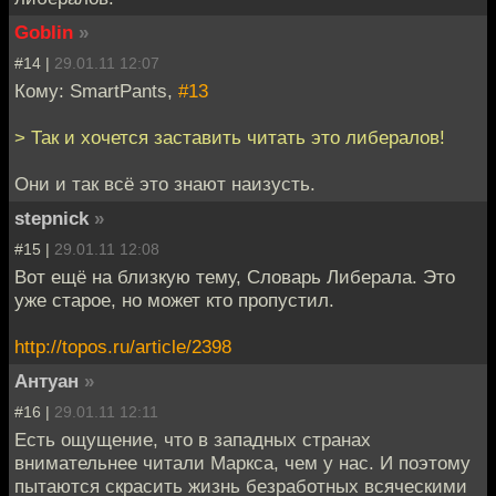
Goblin
»
#14 |
29.01.11 12:07
Кому: SmartPants,
#13
> Так и хочется заставить читать это либералов!
Они и так всё это знают наизусть.
stepnick
»
#15 |
29.01.11 12:08
Вот ещё на близкую тему, Словарь Либерала. Это
уже старое, но может кто пропустил.
http://topos.ru/article/2398
Антуан
»
#16 |
29.01.11 12:11
Есть ощущение, что в западных странах
внимательнее читали Маркса, чем у нас. И поэтому
пытаются скрасить жизнь безработных всяческими