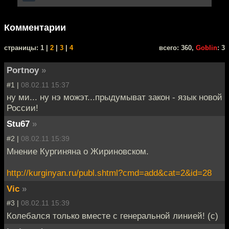
Комментарии
cтраницы: 1 |
2
|
3
|
4
всего: 360,
Goblin
: 3
Portnoy
»
#1 |
08.02.11 15:37
ну ми... ну нэ можэт...прыдумыват закон - язык новой
России!
Stu67
»
#2 |
08.02.11 15:39
Мнение Кургиняна о Жириновском.
http://kurginyan.ru/publ.shtml?cmd=add&cat=2&id=28
Vic
»
#3 |
08.02.11 15:39
Колебался только вместе с генеральной линией! (с)