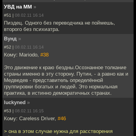
УВД на ММ
»
#51 |
08.02.11 16:14
Пиздец. Одного без переводчика не поймешь,
второго без психиатра.
Вунд
»
#52 |
08.02.11 16:14
Кому: Mariodo,
#38
Это движение к краю бездны.Осознанное толкание
страны именно в эту сторону. Путин, - а равно как и
Медведев - представитель определённой
группировки богатых и людей. Это нормальная
практика, в истинно демократичных странах.
luckyned
»
#53 |
08.02.11 16:15
Кому: Careless Driver,
#46
> она в этом случае нужна для расстворения