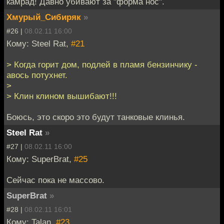
камрад! Давно убивают за "форма нос".
Хмурый_Сибиряк
»
#26 |
08.02.11 16:00
Кому: Steel Rat,
#21
> Когда горит дом, подлей в пламя бензинчику -
авось потухнет.
>
> Клин клином вышибают!!!
Боюсь, это скоро это будут танковые клинья.
Steel Rat
»
#27 |
08.02.11 16:00
Кому: SuperBrat,
#25
Сейчас пока не массово.
SuperBrat
»
#28 |
08.02.11 16:01
Кому: Talan,
#23