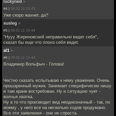
luckyned
»
#4 |
08.02.11 15:43
Уже скоро жахнет, да?
susleg
»
#5 |
08.02.11 15:44
"Нууу Жириновский неправильно ведет себя",
сказал бы еще что плохо себя ведет.
al1
»
#6 |
08.02.11 15:44
Владимир Вольфыч - Голова!
Честно сказать испытываю к нему уважение. Очень
прошаренный мужик. Занимает специфическю нишу
и там кране востребован. Ну и ситуацию чует -
волчья хватка.
Ну а то что производит вид неоднозначный - так, по
моему , у него все на несколько ходов продумано.
Все эти заявления - они не спроста.