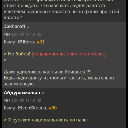
стоит ли ждать, что моя мать будет работать
учителем начальных классов не за гроши при этой
власти?
Zakharoff
»
#66 |
08.02.11 16:35
Кому: ВЧКист,
#31
> Не бойся!
[поправляет кастрюлю на голове]
>
Даже удивляюсь как ты не боишься ?!
Ведь надо шапку из фольги таскать, желательно
заземленную.
Абдурахманыч
»
#67 |
08.02.11 16:36
Кому: ElvenSkotina,
#60
> У русских национальность по папе.