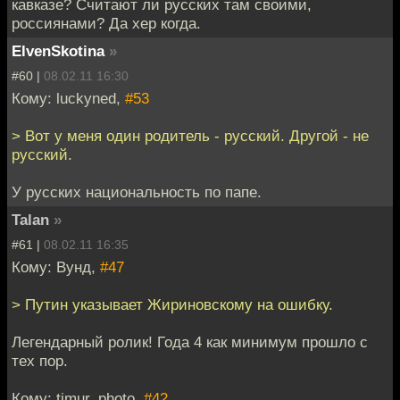
кавказе? Считают ли русских там своими,
россиянами? Да хер когда.
ElvenSkotina
»
#60 |
08.02.11 16:30
Кому: luckyned,
#53
> Вот у меня один родитель - русский. Другой - не
русский.
У русских национальность по папе.
Talan
»
#61 |
08.02.11 16:35
Кому: Вунд,
#47
> Путин указывает Жириновскому на ошибку.
Легендарный ролик! Года 4 как минимум прошло с
тех пор.
Кому: timur_photo,
#42