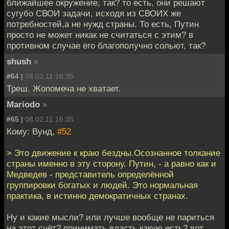
ближайшее окружение, так? то есть, они решают
сугубо СВОИ задачи, исходя из СВОИХ же
потребностей,а не нужд страны. То есть, Путин
просто не может никак не считаться с этим? в
противном случае его благополучно сольют, так?
shush
»
#64 |
08.02.11 16:35
Треш. Жопомеча не хватает.
Mariodo
»
#65 |
08.02.11 16:35
Кому: Вунд,
#52
> Это движение к краю бездны.Осознанное толкание
страны именно в эту сторону. Путин, - а равно как и
Медведев - представитель определённой
группировки богатых и людей. Это нормальная
практика, в истинно демократичных странах.
Ну и какие мысли? или лучше вообще не париться
на этот счёт? принимать власть какую есть? вот