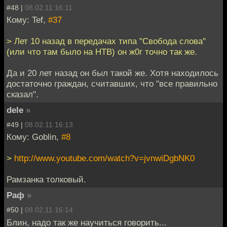
#48 |
08.02.11 16:11
Кому: Tef,
#37
> Лет 10 назад в передачах типа "Свобода слова"
(или что там было на НТВ) он ж0г точно так же.
Да и 20 лет назад он был такой же. Хотя находилось
достаточно граждан, считавших, что "все правильно
сказал".
dele
»
#49 |
08.02.11 16:13
Кому: Goblin,
#8
>
http://www.youtube.com/watch?v=jvnwiDgbNK0
Рамзанка толковый.
Раф
»
#50 |
08.02.11 16:14
Блин, надо так же научиться говорить...