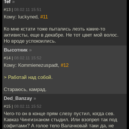
Tef
»
#13 |
08.02.11 15:51
Кому: luckyned,
#11
Ко мне кстати тоже пытались лезть какие-то
активисты, еще в декабре. Не тот цвет мой волос.
Но вроде успокоились.
Высотник
»
#14 |
08.02.11 15:52
Кому: Kommienezuspadt,
#12
> Работай над собой.
Стараюсь, камрад.
Ded_Banzay
»
#15 |
08.02.11 15:52
Чего-то он в конце прям слезу пустил, когда сев.
Кавказ Чингизханом стыдил. Или взопрел так под
софитами? А голое тело Валачковай таки да, не