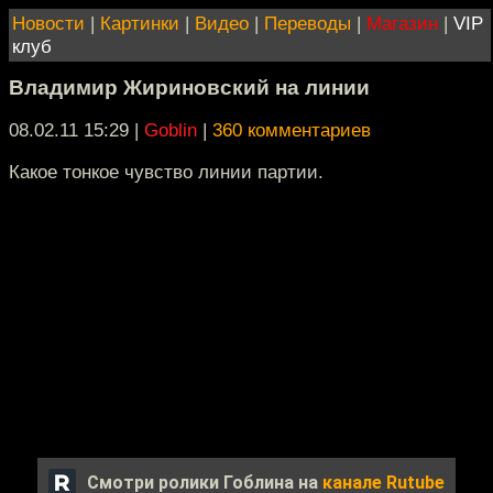
Новости
|
Картинки
|
Видео
|
Переводы
|
Магазин
|
VIP
клуб
Владимир Жириновский на линии
08.02.11 15:29
|
Goblin
|
360 комментариев
Какое тонкое чувство линии партии.
Смотри ролики Гоблина на
канале Rutube