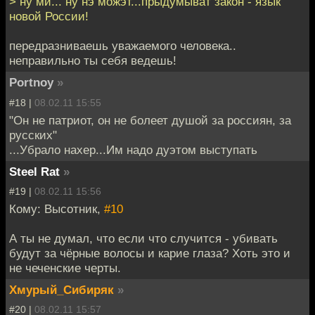
> ну ми... ну нэ можэт...прыдумыват закон - язык
новой России!
передразниваешь уважаемого человека..
неправильно ты себя ведешь!
Portnoy
»
#18 |
08.02.11 15:55
"Он не патриот, он не болеет душой за россиян, за
русских"
...Убрало нахер...Им надо дуэтом выступать
Steel Rat
»
#19 |
08.02.11 15:56
Кому: Высотник,
#10
А ты не думал, что если что случится - убивать
будут за чёрные волосы и карие глаза? Хоть это и
не чеченские черты.
Хмурый_Сибиряк
»
#20 |
08.02.11 15:57