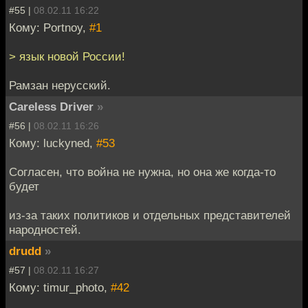
#55 |
08.02.11 16:22
Кому: Portnoy,
#1
> язык новой России!
Рамзан нерусский.
Careless Driver
»
#56 |
08.02.11 16:26
Кому: luckyned,
#53
Согласен, что война не нужна, но она же когда-то
будет
из-за таких политиков и отдельных представителей
народностей.
drudd
»
#57 |
08.02.11 16:27
Кому: timur_photo,
#42