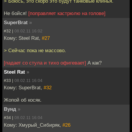
> Боюсь, это скоро это будут танковые клинья.
Не бойся!
[поправляет кастрюлю на голове]
SuperBrat
»
#32 |
08.02.11 16:02
Кому: Steel Rat,
#27
> Сейчас пока не массово.
[падает со стула и тихо офигевает]
А как?
Steel Rat
»
#33 |
08.02.11 16:04
Кому: SuperBrat,
#32
Жопой об косяк.
Вунд
»
#34 |
08.02.11 16:04
Кому: Хмурый_Сибиряк,
#26