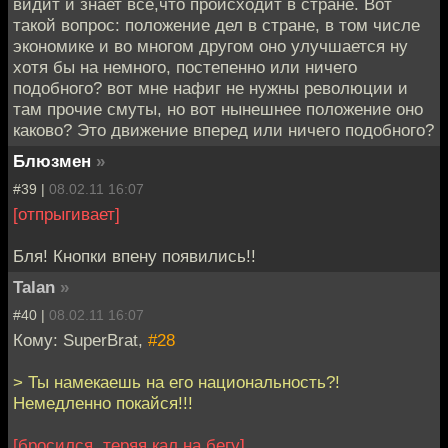
видит и знает все,что происходит в стране. Вот
такой вопрос: положение дел в стране, в том числе
экономике и во многом другом оно улучшается ну
хотя бы на немного, постепенно или ничего
подобного? вот мне нафиг не нужны революции и
там прочие смуты, но вот нынешнее положение оно
каково? Это движение вперед или ничего подобного?
Блюзмен
»
#39 |
08.02.11 16:07
[отпрыгивает]
Бля! Кнопки впену появились!!
Talan
»
#40 |
08.02.11 16:07
Кому: SuperBrat,
#28
> Ты намекаешь на его национальность?!
Немедленно покайся!!!
[бросился, теряя кал на бегу]