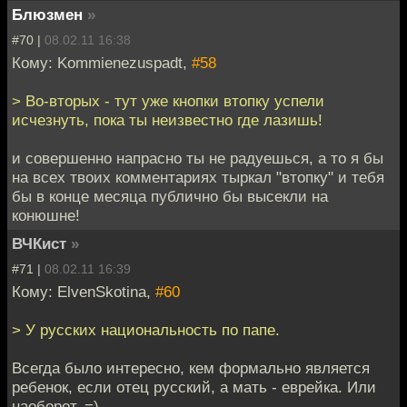
Блюзмен
»
#70 |
08.02.11 16:38
Кому: Kommienezuspadt,
#58
> Во-вторых - тут уже кнопки втопку успели
исчезнуть, пока ты неизвестно где лазишь!
и совершенно напрасно ты не радуешься, а то я бы
на всех твоих комментариях тыркал "втопку" и тебя
бы в конце месяца публично бы высекли на
конюшне!
ВЧКист
»
#71 |
08.02.11 16:39
Кому: ElvenSkotina,
#60
> У русских национальность по папе.
Всегда было интересно, кем формально является
ребенок, если отец русский, а мать - еврейка. Или
наоборот. =)