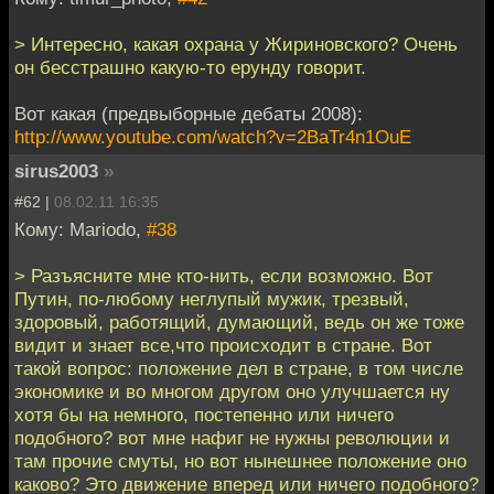
> Интересно, какая охрана у Жириновского? Очень
он бесстрашно какую-то ерунду говорит.
Вот какая (предвыборные дебаты 2008):
http://www.youtube.com/watch?v=2BaTr4n1OuE
sirus2003
»
#62 |
08.02.11 16:35
Кому: Mariodo,
#38
> Разъясните мне кто-нить, если возможно. Вот
Путин, по-любому неглупый мужик, трезвый,
здоровый, работящий, думающий, ведь он же тоже
видит и знает все,что происходит в стране. Вот
такой вопрос: положение дел в стране, в том числе
экономике и во многом другом оно улучшается ну
хотя бы на немного, постепенно или ничего
подобного? вот мне нафиг не нужны революции и
там прочие смуты, но вот нынешнее положение оно
каково? Это движение вперед или ничего подобного?