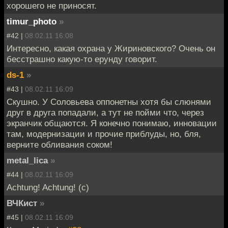
хорошего не приносят.
timur_photo
»
#42 |
08.02.11 16:08
Интересно, какая охрана у Жириновского? Очень он
бесстрашно какую-то ерунду говорит.
ds-1
»
#43 |
08.02.11 16:09
Скушно. У Соловьева оппонетны хотя бы слюнями
друг в друга попадали, а тут не пойми что, через
экранчик общаются. Я конечно понимаю, инновации
там, модернизации и прочие приблуды, но, бля,
верните обливания соком!
metal_lica
»
#44 |
08.02.11 16:09
Achtung! Achtung! (c)
ВЧКист
»
#45 |
08.02.11 16:09