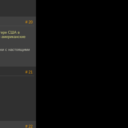
# 20
агере США в
и американские
вки с настоящими
# 21
# 22