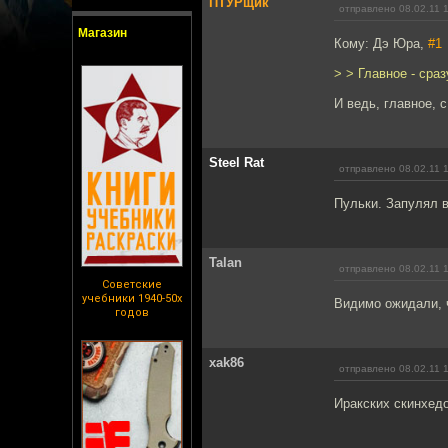
ПТУРщик
отправлено 08.02.11 
Магазин
Кому: Дэ Юра,
#1
> > Главное - сра
И ведь, главное, 
Steel Rat
отправлено 08.02.11 
Пульки. Запулял в
Talan
отправлено 08.02.11 
Советские
учебники 1940-50х
Видимо ожидали, ч
годов
xak86
отправлено 08.02.11 
Иракских скинхед