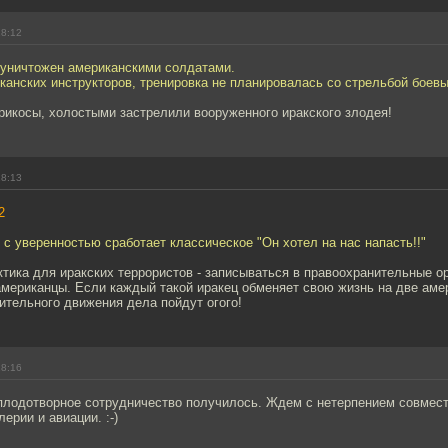
18:12
уничтожен американскими солдатами.
канских инструкторов, тренировка не планировалась со стрельбой боев
рикосы, холостыми застрелили вооруженного иракского злодея!
18:13
2
, с уверенностью сработает классическое "Он хотел на нас напасть!!"
тика для иракских террористов - записываться в правоохранительные ор
мериканцы. Если каждый такой иракец обменяет свою жизнь на две амер
ительного движения дела пойдут огого!
18:16
 плодотворное сотрудничество получилось. Ждем с нетерпением совмест
ерии и авиации. :-)