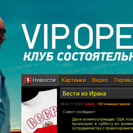
Картинки
Видео
Перев
Новости
Вести из Ирака
08.02.11 18:02 |
Goblin
|
107 комментариев
»
C мест сообщают:
Двое военнослужащих США поги
произошел в субботу во время
сотрудничеству с правоохранит