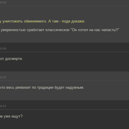
18:06
зу уничтожить обвиняемого. А там - поди докажи.
с уверенностью сработает классическое "Он хотел на нас напасть!!"
18:06
от досмерти.
18:07
то весь реквизит по традиции будет надувным.
18:07
ов уже ищут?