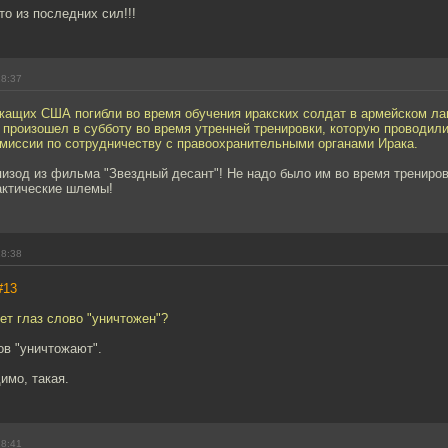
то из последних сил!!!
18:37
жащих США погибли во время обучения иракских солдат в армейском л
 произошел в субботу во время утренней тренировки, которую проводил
 миссии по сотрудничеству с правоохранительными органами Ирака.
пизод из фильма "Звездный десант"! Не надо было им во время трениро
актические шлемы!
18:38
#13
ет глаз слово "уничтожен"?
ов "уничтожают".
имо, такая.
18:41