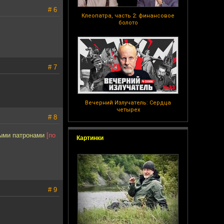
# 6
Клеопатра, часть 2: финансовое
болото
# 7
Вечерний Излучатель: Сердца
четырех
# 8
выми патронами
[по
Картинки
# 9