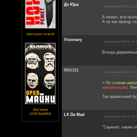
Дэ Юра
отправлено 08.02.11 
А может, всё было
А ну как иракцу с
Империя ножей
Visionary
отправлено 08.02.11 
Всегда деревянные
RDS191
отправлено 08.02.11 
> По словам амер
американцам]
. Вм
Так правильней бу
Магазин
ОПЕРМАЙКИ
LX Da Mad
отправлено 08.02.11 
"Сержант, каким о