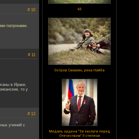
65
# 10
ыми патронами.
# 11
Остров Сахалин, река Найба
ганы в Ираке,
иканские, то у
# 12
ных учений с
Медаль ордена "За заслуги перед
Отечеством" II степени