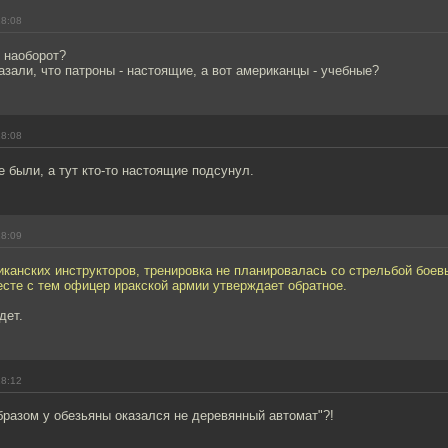
18:08
 наоборот?
казали, что патроны - настоящие, а вот американцы - учебные?
18:08
 были, а тут кто-то настоящие подсунул.
18:09
иканских инструкторов, тренировка не планировалась со стрельбой бое
есте с тем офицер иракской армии утверждает обратное.
дет.
18:12
бразом у обезьяны оказался не деревянный автомат"?!