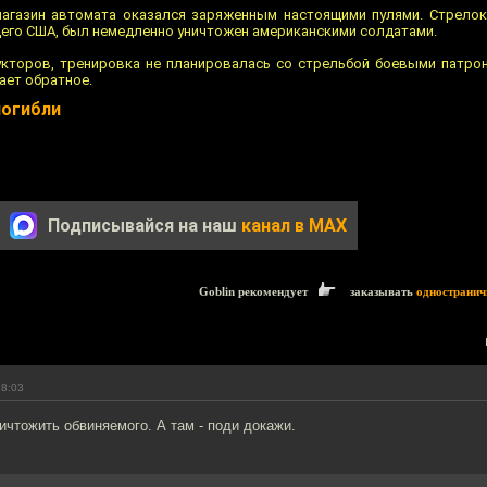
агазин автомата оказался заряженным настоящими пулями. Стрелок
его США, был немедленно уничтожен американскими солдатами.
кторов, тренировка не планировалась со стрельбой боевыми патрон
ает обратное.
огибли
Подписывайся на наш
канал в MAX
Goblin рекомендует
заказывать
одностранич
18:03
ничтожить обвиняемого. А там - поди докажи.