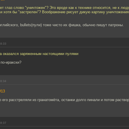
т глаз слово "уничтожен"? Это вроде как к технике относится, не к лю
ли хотя бы "застрелен"? Воображение рисует дикую картину уничтожения
глийского, bullets(пули) тоже чисто их фишка, обычно пишут патроны.
18:33
та оказался заряженным настоящими пулями
 по-иракски?
18:34
#13
 его расстреляли из гранатомёта, останки долго пинали и потом раство
18:37