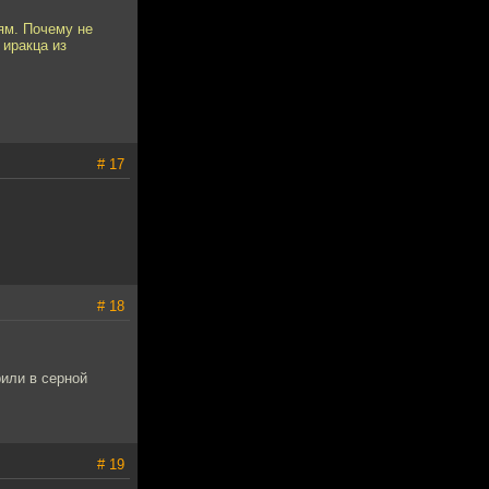
дям. Почему не
 иракца из
# 17
# 18
рили в серной
# 19