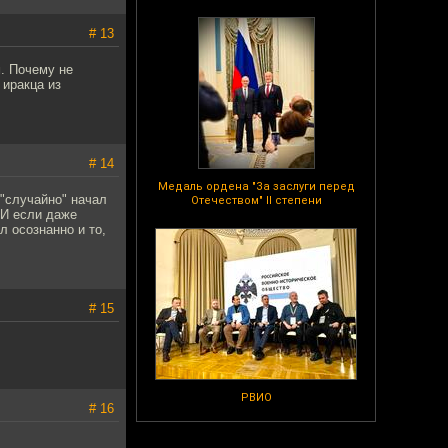
# 13
м. Почему не
 иракца из
# 14
Медаль ордена "За заслуги перед
"случайно" начал
Отечеством" II степени
 И если даже
л осознанно и то,
# 15
РВИО
# 16