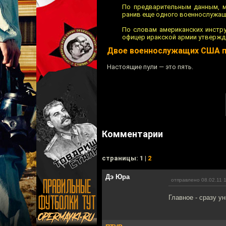
По предварительным данным, м
ранив еще одного военнослужащ
По словам американских инстру
офицер иракской армии утвержд
Двое военнослужащих США п
Настоящие пули — это пять.
Комментарии
cтраницы: 1 |
2
Дэ Юра
отправлено 08.02.11 
Главное - сразу у