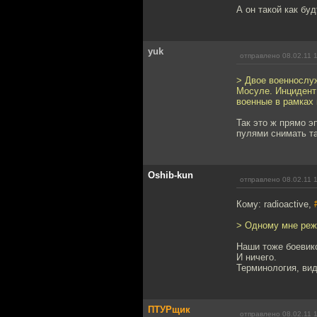
А он такой как буд
yuk
отправлено 08.02.11 
> Двое военнослу
Мосуле. Инцидент
военные в рамках
Так это ж прямо э
пулями снимать т
Oshib-kun
отправлено 08.02.11 
Кому: radioactive,
> Одному мне реж
Наши тоже боевик
И ничего.
Терминология, вид
ПТУРщик
отправлено 08.02.11 