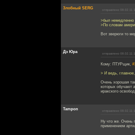
Злобный SERG
отправлено 08.02.11 
>был немедленно 
>По словам амери
Вот зверюги то ме
Дэ Юра
отправлено 08.02.11 
Кому: ПТУРщик,
#
> И ведь, главное
Очень хорошая так
которых обучают а
иракского освобод
Tampon
отправлено 08.02.11 
Ну что же. Очень
применением артил