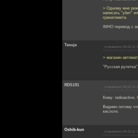
> Одному мне реже
написать "убит" и
гранатомета.
IMHO перевод с ан
Tasuja
отправлено 08.02.11 
> магазин автома
"Русская рулетка"
RDS191
отправлено 08.02.11 
Кому: radioactive,
Видимо потому что
кислоте.
Oshib-kun
отправлено 08.02.11 