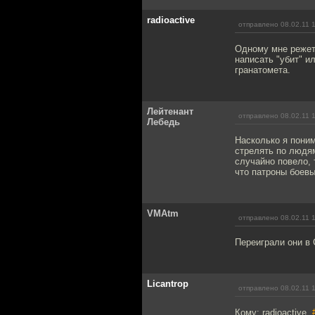
radioactive
отправлено 08.02.11 
Одному мне режет 
написать "убит" и
гранатомета.
Лейтенант
отправлено 08.02.11 
Лебедь
Насколько я поним
стрелять по людям
случайно повело, 
что патроны боевы
VMAtm
отправлено 08.02.11 
Переиграли они в 
Licantrop
отправлено 08.02.11 
Кому: radioactive,