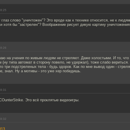
18:25
глаз слово "уничтожен"? Это вроде как к технике относится, не к людя
ли хотя бы "застрелен"? Воображение рисует дикую картину уничтожения
18:26
аю на учения по живым людям не стреляют. Даже холостыми. И то, что 
 (ну типа автомат в сторону повело, не удержал), тоже слабо вериться.
то три подстреленых тела - будь здоров. Как по мне вывод один - стреля
е, знал. Ну а мотивы - это уже хер победишь.
18:31
COunterStrike. Это всё проклятые видеоигры.
18:32
#13