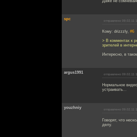
Даже не сомневай
spc
отправлено 09.02.11 
Кому: drizzzly,
#6
> В комментах к р
зрителей в интерн
Интересно, в тако
argus1991
отправлено 09.02.11 
Нормальное видео.
устраивать...
youzhniy
отправлено 09.02.11 
Говорят, что неск
делу.