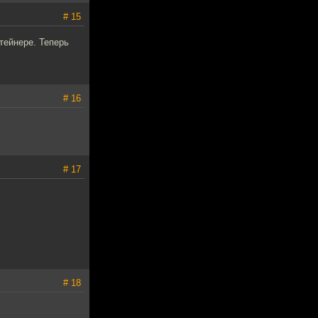
# 15
тейнере. Теперь
# 16
# 17
# 18