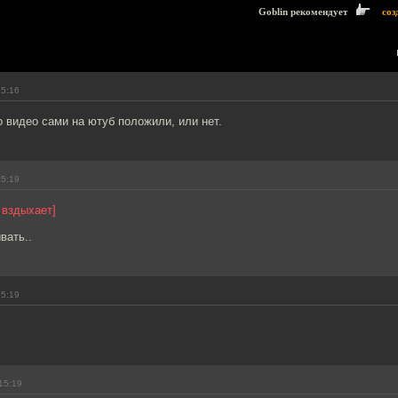
Goblin рекомендует
соз
15:16
о видео сами на ютуб положили, или нет.
15:19
 вздыхает]
вать..
15:19
15:19