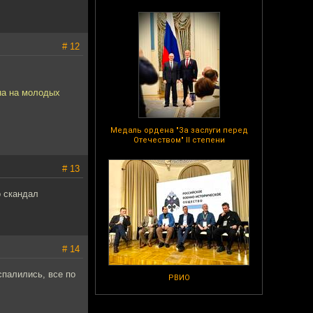
# 12
 на на молодых
Медаль ордена "За заслуги перед
Отечеством" II степени
# 13
о скандал
# 14
спалились, все по
РВИО