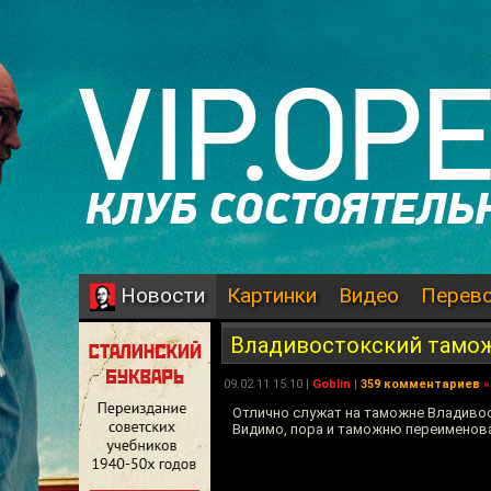
Картинки
Видео
Перев
Новости
Владивостокский тамо
09.02.11 15:10 |
Goblin
|
359 комментариев
»
Отлично служат на таможне Владиво
Видимо, пора и таможню переименов