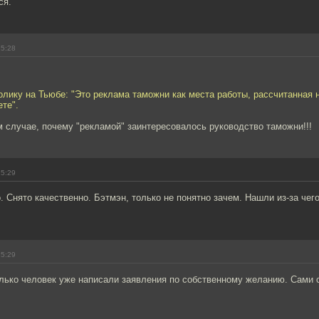
ся.
15:28
олику на Тьюбе: "Это реклама таможни как места работы, рассчитанная
ете".
м случае, почему "рекламой" заинтересовалось руководство таможни!!!
15:29
 Снято качественно. Бэтмэн, только не понятно зачем. Нашли из-за чег
15:29
олько человек уже написали заявления по собственному желанию. Сами 