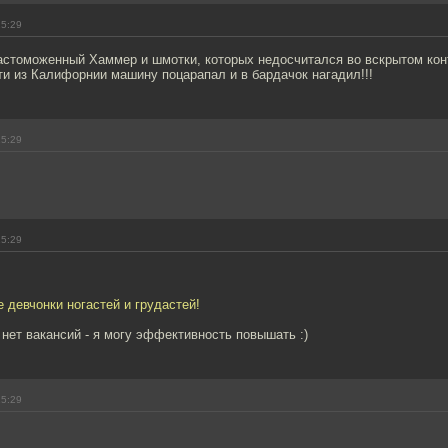
15:29
растоможенный Хаммер и шмотки, которых недосчитался во вскрытом кон
ути из Калифорнии машину поцарапал и в бардачок нагадил!!!
15:29
15:29
е девчонки ногастей и грудастей!
 нет вакансий - я могу эффективность повышать :)
15:29