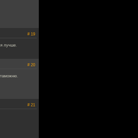
# 19
ся лучше.
# 20
 таможню.
# 21