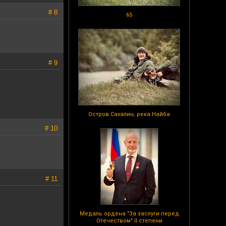
# 8
65
# 9
Остров Сахалин, река Найба
# 10
# 11
Медаль ордена "За заслуги перед
Отечеством" II степени