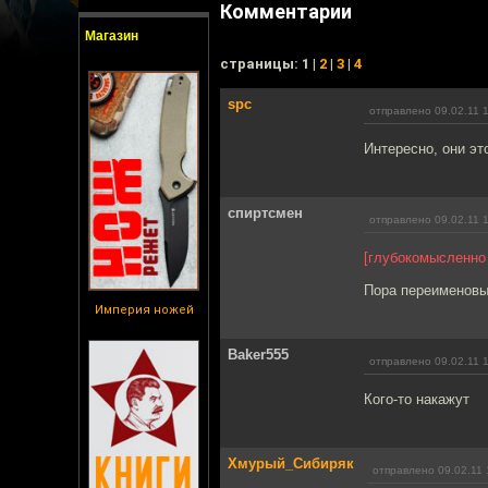
Комментарии
Магазин
cтраницы: 1 |
2
|
3
|
4
spc
отправлено 09.02.11 
Интересно, они эт
спиртсмен
отправлено 09.02.11 
[глубокомысленно
Пора переименовы
Империя ножей
Baker555
отправлено 09.02.11 
Кого-то накажут
Хмурый_Сибиряк
отправлено 09.02.11 