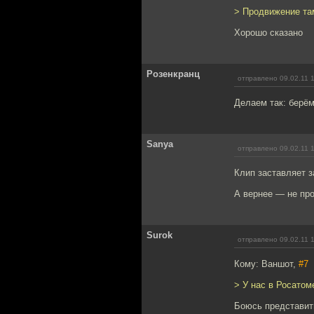
> Продвижение та
Хорошо сказано
Розенкранц
отправлено 09.02.11 
Делаем так: берё
Sanya
отправлено 09.02.11 
Клип заставляет з
А вернее — не про
Surok
отправлено 09.02.11 
Кому: Ваншот,
#7
> У нас в Росатом
Боюсь представить