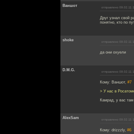
Ваншот
отправлено 09.02.11 
Друг узнал свой 
понятно, кто по п
shoke
отправлено 09.02.11 
да они охуели
D.M.G.
отправлено 09.02.11 
Кому: Ваншот,
#7
> У нас в Росатом
Камрад, у вас там
AlexSam
отправлено 09.02.11 
Кому: drizzzly,
#6