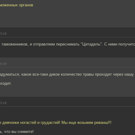
моженных органов
15:29
м таможенников, и отправляем переснимать "Цитадель". С ними получит
15:29
адуматься, какое все-таки дикое количество травы проходит через нашу
ходит.
15:29
е девчонки ногастей и грудастей! Мы еще возьмем реванш!!!
, что вы снимите!