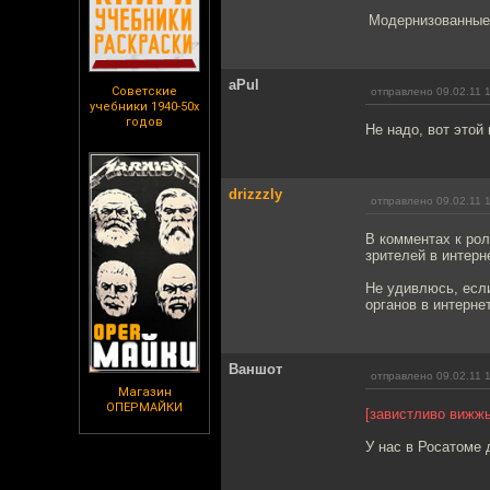
Модернизованные
aPul
Советские
отправлено 09.02.11 
учебники 1940-50х
годов
Не надо, вот этой
drizzzly
отправлено 09.02.11 
В комментах к рол
зрителей в интерн
Не удивлюсь, есл
органов в интерне
Ваншот
отправлено 09.02.11 
Магазин
ОПЕРМАЙКИ
[завистливо вижж
У нас в Росатоме 