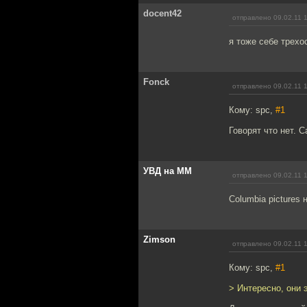
docent42
отправлено 09.02.11 
я тоже себе трехо
Fonck
отправлено 09.02.11 
Кому: spc,
#1
Говорят что нет. 
УВД на ММ
отправлено 09.02.11 
Columbia pictures 
Zimson
отправлено 09.02.11 
Кому: spc,
#1
> Интересно, они 