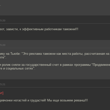
.
15:20
 вот, зависти, к эффективным работникам таможни!!!
15:20
ику на Тьюбе: "Это реклама таможни как места работы, рассчитанная н
ете".
и ролик сняли за государственный счет в рамках программы "Продвиже
те и социальных сетях".
15:21
ыт]
девчонки ногастей и грудастей! Мы еще возьмем реванш!!!