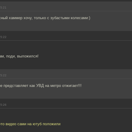
15:21
сный хаммер хочу, только с зубастыми колесами:)
15:22
Сам, поди, выложился!
15:22
не представляет как УВД на метро отжигает!!!
15:26
это видео сами на ютуб положили