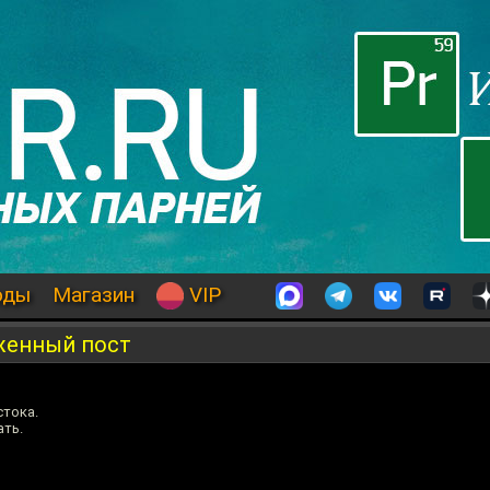
оды
Магазин
VIP
женный пост
стока.
ать.