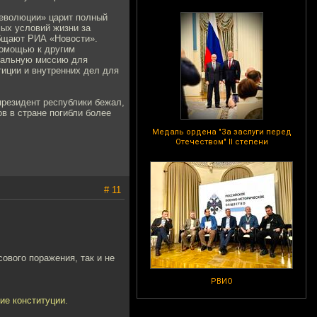
революции» царит полный
мых условий жизни за
общают РИА «Новости».
помощью к другим
циальную миссию для
тиции и внутренних дел для
президент республики бежал,
в в стране погибли более
Медаль ордена "За заслуги перед
Отечеством" II степени
# 11
ового поражения, так и не
РВИО
ие конституции.