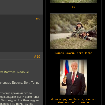
65
# 9
Остров Сахалин, река Найба
# 10
ем Востоке, мало не
очередь Европу. Вон, Тунис
местному времени около
с беженцами были замечены
Медаль ордена "За заслуги перед
а Лампедуза. На Лампедузе
Отечеством" II степени
азвезут по приютам за