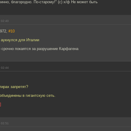
чинно, благородно. По-старому!" (с) х/ф Не может быть
 02:40
1972,
#10
е аукнулся для Италии
 срочно покаятся за разрушение Карфагена
 02:44
тирах запретят?
объединены в гигантскую сеть.
]
 02:51