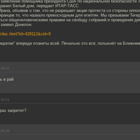
в заявлении помощника президента США по национальной безопасности Т
транил Белый дом, передает ИТАР-ТАСС.
рана, объявив о том, что не разрешает акции протеста со стороны оппо
иранцев то, что назвало превосходным для египтян. Мы призываем Теге
ться общечеловеческими правами на свободу собраний и проведения де
- заявил Донилон.
ru/doc.html?id=428112&cid=9
ократии" впереди планеты всей. Печально это всё, полыхнёт на Ближнем
 02:21
ь в рай
 02:21
рах запретят?
 02:25