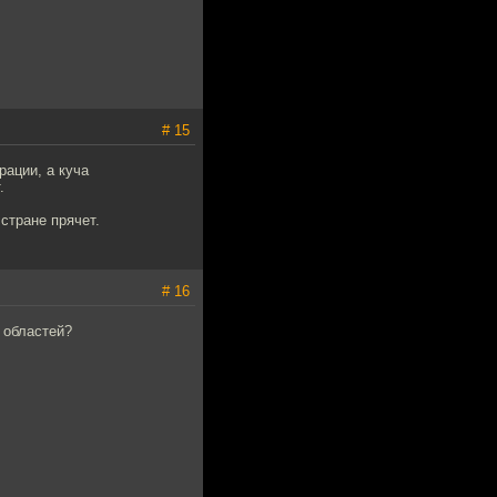
# 15
рации, а куча
.
стране прячет.
# 16
 областей?