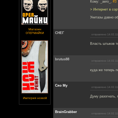
Кому: _aero_,
#3
> Интернет в сор
Унитазы давно об
Магазин
СНЕГ
ОПЕРМАЙКИ
отправлено 14.02.11
Власть штыков те
brutus88
отправлено 14.02.11
куда же теперь 
Сяо Му
отправлено 14.02.11
Думу разогнать, 
Империя ножей
BrainGrabber
отправлено 14.02.11