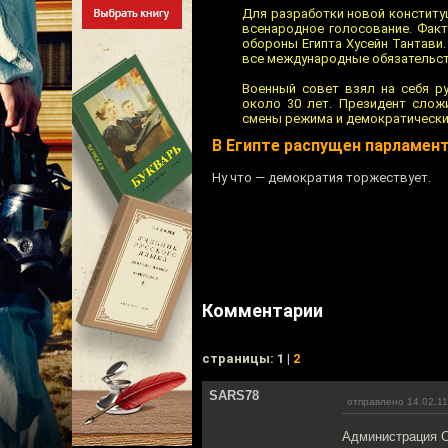
Для разработки новой конститу
всенародное голосование. Факт
обороны Египта Хусейн Тантави
все международные обязательст
Военный совет взял на себя р
около 30 лет. Президент слож
смены режима и демократически
В Египте распущен парламен
Ну что — демократия торжествует.
Комментарии
cтраницы: 1 |
2
SARS78
отправлено 14.02.11
Администрация С