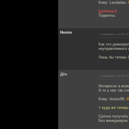
Кому: Landadan,
[добивает]
Торренты.
Honim
отправлено 14.02.11
Как это демократ
неуправляемого н
Лишь бы теперь 
Дён
отправлено 14.02.11
Интересно а возм
А то у них так с
Кому: brutus88,
#
> куда же тепер
Срочно получать
Без менеджеров 