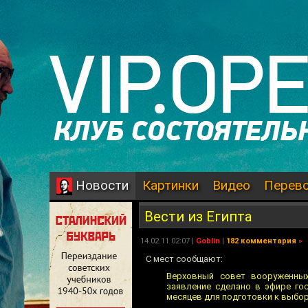
Картинки
Видео
Перев
Новости
Вести из Египта
14.02.11 02:07 |
Goblin
|
182 комментария
»
С мест сообщают:
Верховный совет вооруженных
заявление сделано в эфире го
месяцев для подготовки к выбор