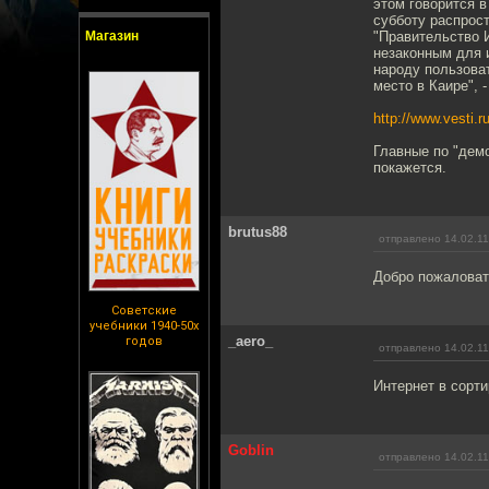
этом говорится 
субботу распрос
Магазин
"Правительство И
незаконным для 
народу пользова
место в Каире", 
http://www.vesti.
Главные по "дем
покажется.
brutus88
отправлено 14.02.11
Добро пожаловат
Советские
учебники 1940-50х
_aero_
годов
отправлено 14.02.11
Интернет в сорти
Goblin
отправлено 14.02.11