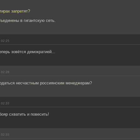
тирах запретят?
ъединены в гигантскую сеть.
 02:25
перь зовётся демократией...
 02:28
податься несчастным россиянским менеджерам?
 02:33
бояр схватить и повесить!
 02:33