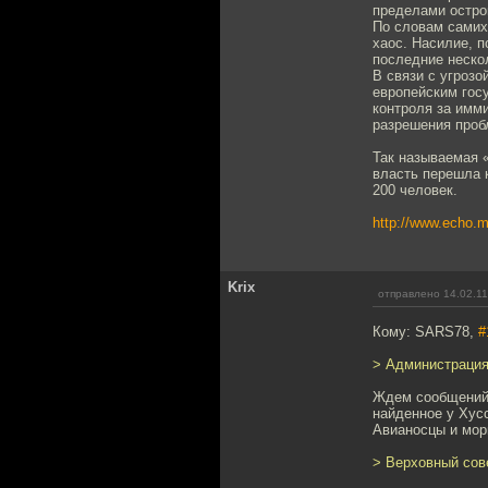
пределами остров
По словам самих
хаос. Насилие, п
последние неско
В связи с угроз
европейским гос
контроля за имм
разрешения проб
Так называемая 
власть перешла 
200 человек.
http://www.echo.
Krix
отправлено 14.02.11
Кому: SARS78,
#
> Администрация
Ждем сообщений,
найденное у Хусс
Авианосцы и мор
> Верховный сов