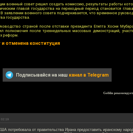
ции военный совет решил создать комиссию, результаты работы кото
ическим главой государства на переходный период становится глава
. В заявлении военного совета подчеркивается, что временное руков
ва государства.
уководство страной после отставки президента Египта Хосни Мубар
ил полномочия после трехнедельных массовых демонстраций, участ
х реформ.
т и отменена конституция
Подписывайся на наш
канал в Telegram
Goblin рекомендует
 02:19
ША потребовала от правительства Ирана предоставить иранскому народ