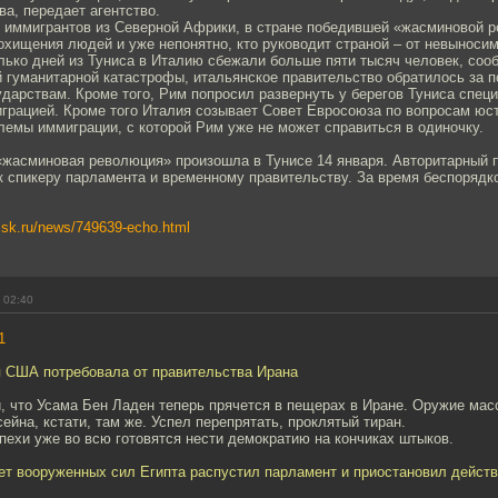
а, передает агентство.
 иммигрантов из Северной Африки, в стране победившей «жасминовой 
охищения людей и уже непонятно, кто руководит страной – от невыноси
лько дней из Туниса в Италию сбежали больше пяти тысяч человек, со
ой гуманитарной катастрофы, итальянское правительство обратилось за 
ударствам. Кроме того, Рим попросил развернуть у берегов Туниса спе
играцией. Кроме того Италия созывает Совет Евросоюза по вопросам юс
лемы иммиграции, с которой Рим уже не может справиться в одиночку.
«жасминовая революция» произошла в Тунисе 14 января. Авторитарный 
к спикеру парламента и временному правительству. За время беспорядко
msk.ru/news/749639-echo.html
 02:40
1
 США потребовала от правительства Ирана
 что Усама Бен Ладен теперь прячется в пещерах в Иране. Оружие масс
ейна, кстати, там же. Успел перепрятать, проклятый тиран.
пехи уже во всю готовятся нести демократию на кончиках штыков.
ет вооруженных сил Египта распустил парламент и приостановил действ