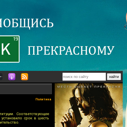
Политика
титуции. Соответствующее
е установило срок в шесть
вительство.