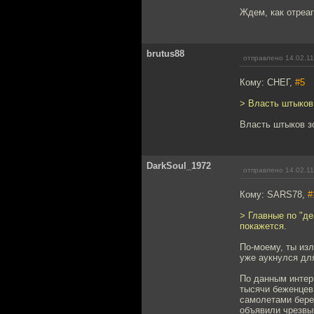
Ждем, как отреа
brutus88
отправлено 14.02.11
Кому: СНЕГ,
#5
> Власть штыков 
Власть штыков зо
DarkSoul_1972
отправлено 14.02.11
Кому: SARS78,
#
> Главные по "д
покажется.
По-моему, ты изл
уже аукнулся дл
По данным интерн
тысячи беженцев
самолетами бере
объявили чрезвы