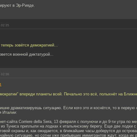
гируют в Эр-Рияде.
 02:35
теперь зовётся демократией...
вется военной диктатурой...
 02:36
1
емократии" впереди планеты всей. Печально это всё, полыхнёт на Ближн
ишне драматизируешь ситуацию. Если кого это и коснётся, то в первую 
я Италии:
ет-сайта Corriere della Sera, 13 февраля с полуночи и до 9-ти утра по 
 из Туниса приплыли на лодках к итальянскому берегу. Еще две лодки 
говой охраны и, как ожидается, в ближайшие часы доберутся до остров
чайную ситуацию, но сотни уже прибывших иммигрантов ждут, когда их р