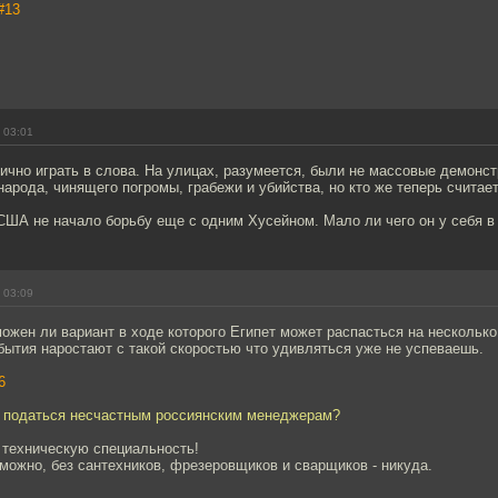
#13
 03:01
ично играть в слова. На улицах, разумеется, были не массовые демонст
арода, чинящего погромы, грабежи и убийства, но кто же теперь считает
США не начало борьбу еще с одним Хусейном. Мало ли чего он у себя в 
 03:09
ожен ли вариант в ходе которого Египет может распасться на несколько
обытия наростают с такой скоростью что удивляться уже не успеваешь.
6
ь податься несчастным россиянским менеджерам?
 техническую специальность!
можно, без сантехников, фрезеровщиков и сварщиков - никуда.