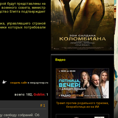
рой будут представлены на
 военного совета, министр
одство Египта подтверждает
ака, управлявшего страной
ники которых потребовали
Видео
создать сайт
в megagroup.ru
всего: 182,
Goblin
: 1
Трамп против родильного туризма,
# 1
безработица из-за ИИ
у свободу собраний. Об