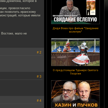
ома Донилона, которое в
зиции, провозгласило
ран позволить иранскому
монстраций, которые имели
Дядя Вова про фильм "Свидание
вслепую"
 Востоке, мало не
# 2
О предстоящем Турнире Святого
Георгия
# 3
# 4