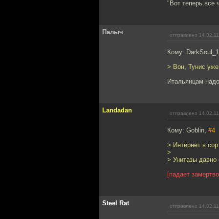
"Вот теперь все 
Палыч
отправлено 14.02.11
Кому: DarkSoul_
> Вон, Тунис уж
Итальянцам надо
Landadan
отправлено 14.02.11
Кому: Goblin,
#4
> Интернет в сор
>
> Унитазы давно 
[падает замертво
Steel Rat
отправлено 14.02.11