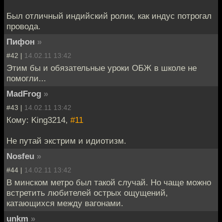
Был отличный индийский ролик, как индус потрогал
провода.
Пифон
»
#42 |
14.02.11 13:42
Этим бы и обязательные уроки ОБЖ в школе не
помогли...
MadFrog
»
#43 |
14.02.11 13:42
Кому: King3214,
#11
Не путай экстрим и идиотизм.
Nosfeu
»
#44 |
14.02.11 13:42
В минском метро был такой случай. Но чаще можно
встретить любителей острых ощущений,
катающихся между вагонами.
unkm
»