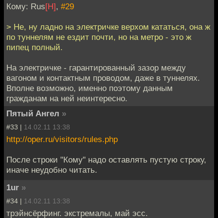
Кому: Rus
[H]
,
#29
> Не, ну ладно на электричке верхом кататься, она ж
по туннелям не ездит почти, но на метро - это ж
пипец полный.
На электричке - гарантированный зазор между
вагоном и контактным проводом, даже в туннелях.
Вполне возможно, именно поэтому данным
гражданам на ней неинтересно.
Пятый Ангел
»
#33 |
14.02.11 13:38
http://oper.ru/visitors/rules.php
После строки "Кому" надо оставлять пустую строку,
иначе неудобно читать.
1ur
»
#34 |
14.02.11 13:38
трэйнсёрфинг. экстремалы, май эсс.