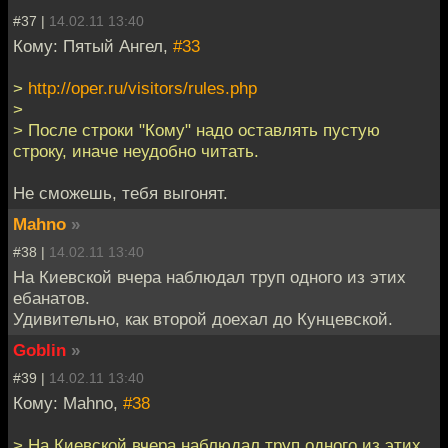
#37 |
14.02.11 13:40
Кому: Пятый Ангел,
#33
>
http://oper.ru/visitors/rules.php
>
> После строки "Кому" надо оставлять пустую
строку, иначе неудобно читать.
Не сможешь, тебя выгонят.
Mahno
»
#38 |
14.02.11 13:40
На Киевской вчера наблюдал труп одного из этих
ебанатов.
Удивительно, как второй доехал до Кунцевской.
Goblin
»
#39 |
14.02.11 13:40
Кому: Mahno,
#38
> На Киевской вчера наблюдал труп одного из этих