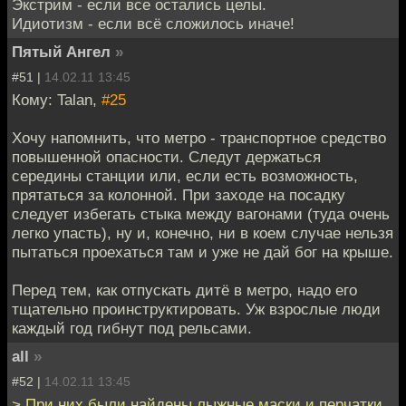
Экстрим - если все остались целы.
Идиотизм - если всё сложилось иначе!
Пятый Ангел
»
#51 |
14.02.11 13:45
Кому: Talan,
#25
Хочу напомнить, что метро - транспортное средство
повышенной опасности. Следут держаться
середины станции или, если есть возможность,
прятаться за колонной. При заходе на посадку
следует избегать стыка между вагонами (туда очень
легко упасть), ну и, конечно, ни в коем случае нельзя
пытаться проехаться там и уже не дай бог на крыше.
Перед тем, как отпускать дитё в метро, надо его
тщательно проинструктировать. Уж взрослые люди
каждый год гибнут под рельсами.
all
»
#52 |
14.02.11 13:45
> При них были найдены лыжные маски и перчатки,