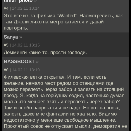
timur_photo
»
#4 |
14.02.11 13:14
Это все из-за фильма "Wanted". Насмотрелись, как
там Джоли лихо на метро катается и давай
повторять.
Sanya
»
#5 |
14.02.11 13:15
Лемминги какие-то, прости господи.
BASSBOOST
»
#6 |
14.02.11 13:19
Филевская ветка открытая. И там, если есть
желание, немало мест рядом со станциями где
можно перелезть через забор и залезть на стоящий
поезд. Я, когда на горбушку ездил, частенько думал
мол а что мешает взять и перелезть через забор?
Там и особо напрягаться не надо. Но вот на поезд
залезть даже мне фантазии не хватило. Видимо
недостаточно у меня еще свободное мышление.
Проклятый совок не отпускает мысли, демократия не