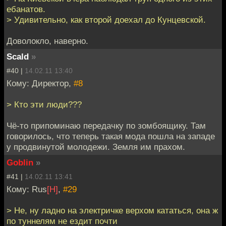
ебанатов.
> Удивительно, как второй доехал до Кунцевской.
Доволокло, наверно.
Scald
»
#40 |
14.02.11 13:40
Кому: Директор,
#8
> Кто эти люди???
Чё-то припоминаю передачку по зомбоящику. Там
говорилось, что теперь такая мода пошла на западе
у продвинутой молодежи. Земля им прахом.
Goblin
»
#41 |
14.02.11 13:41
Кому: Rus
[H]
,
#29
> Не, ну ладно на электричке верхом кататься, она ж
по туннелям не ездит почти