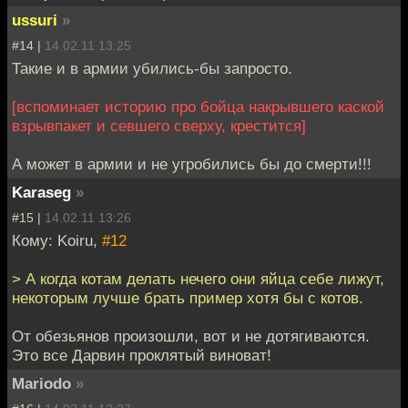
ussuri
»
#14 |
14.02.11 13:25
Такие и в армии убились-бы запросто.
[вспоминает историю про бойца накрывшего каской
взрывпакет и севшего сверху, крестится]
А может в армии и не угробились бы до смерти!!!
Karaseg
»
#15 |
14.02.11 13:26
Кому: Koiru,
#12
> А когда котам делать нечего они яйца себе лижут,
некоторым лучше брать пример хотя бы с котов.
От обезьянов произошли, вот и не дотягиваются.
Это все Дарвин проклятый виноват!
Mariodo
»