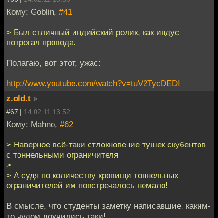
Кому: Goblin,
#41
> Был отличный индийский ролик, как индус
потрогал провода.
Полагаю, вот этот, ужас:
http://www.youtube.com/watch?v=tuV2TycDEDI
z.old.t
»
#67 |
14.02.11 13:52
Кому: Mahno,
#62
> Наверное всё-таки стлокновение тушек скубентов
с тоннельными ограничителя
>
> А судя по количеству кровищи тоннельных
ограничителей им повстречалось немало!
В смысле, что студенты заметку написавшие, каким-
то чудом доучились таки!