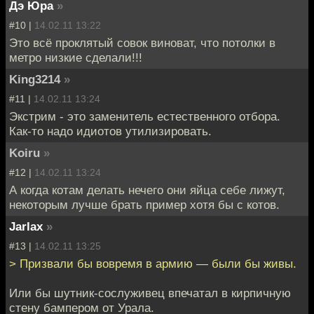
Дэ Юра
»
#10 |
14.02.11 13:22
Это всё проклятый совок виноват, что потолки в
метро низкие сделали!!!
King3214
»
#11 |
14.02.11 13:24
Экстрим - это заменитель естественного отбора.
Как-то надо идиотов утилизировать.
Koiru
»
#12 |
14.02.11 13:24
А когда котам делать нечего они яйца себе лижут,
некоторым лучше брать пример хотя бы с котов.
Jarlax
»
#13 |
14.02.11 13:25
> Призвали бы вовремя в армию — были бы живы.
Или бы шутник-сослуживец впечатал в кирпичную
стену бампером от Урала.