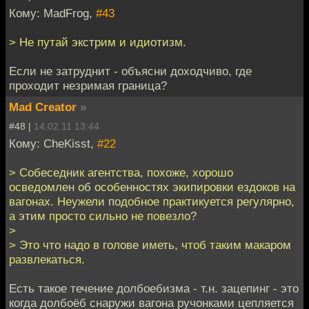
Кому: MadFrog,
#43
> Не путай экстрим и идиотизм.
Если не затруднит - объясни доходчиво, где
проходит незримая граница?
Mad Creator
»
#48 |
14.02.11 13:44
Кому: CheKisst,
#22
> Собеседник агентства, похоже, хорошо
осведомлен об особенностях экипировки ездоков на
вагонах. Неужели подобное практикуется регулярно,
а этим просто сильно не повезло?
>
> Это что надо в голове иметь, чтоб таким макаром
развлекаться.
Есть такое течение долбоебизма - т.н. зацепинг - это
когда долбоёб снаружи вагона ручонками цепляется