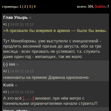
cтраницы: 1 |
2
|
3
|
4
всего: 304,
Goblin
: 7
Глав Упырь
»
#1 |
14.02.11 13:12
>А призвали бы вовремя в армию — были бы живы.
Тут Минобороны, уже выступили с инициативой -
продлить весенний призыв до августа, ибо за три
месяца - всех призвать не успевают, т.к. служить
даже один год - желающих, так же мало.
(-) ion
»
#2 |
14.02.11 13:12
номинанты на премию Дарвина однозначно
Kotik
»
#3 |
14.02.11 13:13
А это всё
[.......]
виноват, при нём метро с
тоннельными ограничителями начали строить!!!