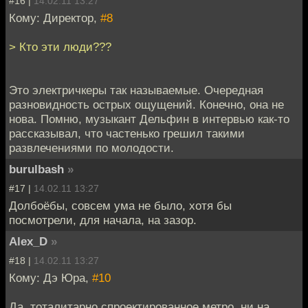
#16 |
14.02.11 13:27
Кому: Директор,
#8
> Кто эти люди???
Это электричкеры так называемые. Очередная
разновидность острых ощущений. Конечно, она не
нова. Помню, музыкант Дельфин в интервью как-то
рассказывал, что частенько грешил такими
развлечениями по молодости.
burulbash
»
#17 |
14.02.11 13:27
Долбоёбы, совсем ума не было, хотя бы
посмотрели, для начала, на зазор.
Alex_D
»
#18 |
14.02.11 13:27
Кому: Дэ Юра,
#10
Да, тоталитарно спроектированное метро, ни на