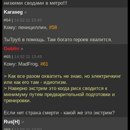
низкими сводами в метро!!!
Karaseg
»
#64 |
14.02.11 13:49
Кому: пенициллин,
#58
ТыТруб в помощь. Там богато героев хвалится.
Goblin
»
#65 |
14.02.11 13:49
Кому: MadFrog,
#61
> Как все разом охватить не знаю, но электричкинг
или как его там - идиотизм.
> Наверно экстрим это когда риск сводится к
минимуму путем предварительной подготовки и
тренировки.
Если нет страха смерти - какой же это экстрим?
Rus[H]
»
#66 |
14.02.11 13:50