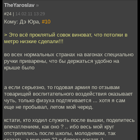
TheYaroslav
»
#24 |
14.02.11 13:29
Кому: Дэ Юра,
#10
> Это всё проклятый совок виноват, что потолки в
метро низкие сделали!!!
во всех нормальных странах на вагонах специально
ручки приварены, что бы держаться удобно на
крыше было
а если серьезно, то годовая армия по отзывам
товарищей воспитательного воздействия оказывает
чуть, только физуха подтягивается ... хотя я сам
еще не пробывал, летом мой черед.
кстати, кто ходил служить после вышки, поделитесь
впечатлением, как оно ? .. ибо весь мой круг
отстрелялись после школы, молодняком, так
сказать, а мне уже 22 и борода растет :)