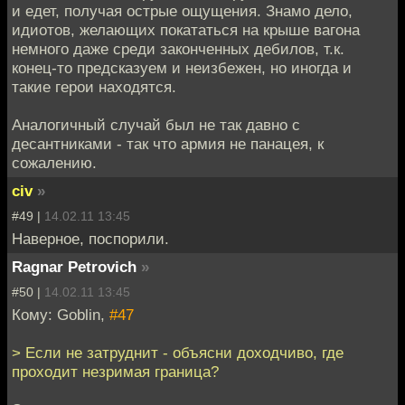
и едет, получая острые ощущения. Знамо дело,
идиотов, желающих покататься на крыше вагона
немного даже среди законченных дебилов, т.к.
конец-то предсказуем и неизбежен, но иногда и
такие герои находятся.
Аналогичный случай был не так давно с
десантниками - так что армия не панацея, к
сожалению.
civ
»
#49 |
14.02.11 13:45
Наверное, поспорили.
Ragnar Petrovich
»
#50 |
14.02.11 13:45
Кому: Goblin,
#47
> Если не затруднит - объясни доходчиво, где
проходит незримая граница?