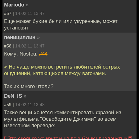
Mariodo
»
#57 |
14.02.11 13:47
Еще может бухие были или укуренные, может
установят
пенициллин
»
#58 |
14.02.11 13:47
Кому: Nosfeu,
#44
> Но чаще можно встретить любителей острых
ощущений, катающихся между вагонами.
Так их много чтоли?
DeN_IS
»
#59 |
14.02.11 13:48
Такие вещи хочется комментировать фразой из
мультфильма "Освободите Джимми" во всем
известном переводе:
["Это сколько же кругом на всю башку пизданутых!"]