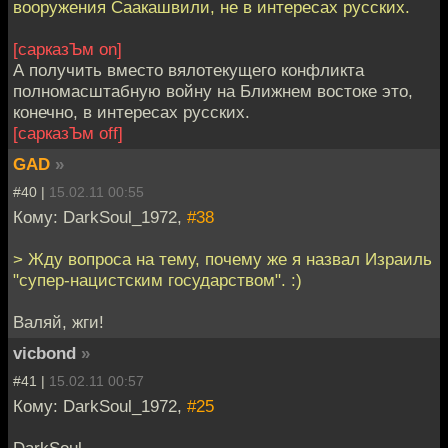
вооружения Саакашвили, не в интересах русских.
[сарказЪм on]
А получить вместо вялотекущего конфликта
полномасштабную войну на Ближнем востоке это,
конечно, в интересах русских.
[сарказЪм off]
GAD
»
#40 |
15.02.11 00:55
Кому: DarkSoul_1972,
#38
> Жду вопроса на тему, почему же я назвал Израиль
"супер-нацистским государством". :)
Валяй, жги!
vicbond
»
#41 |
15.02.11 00:57
Кому: DarkSoul_1972,
#25
DarkSoul,