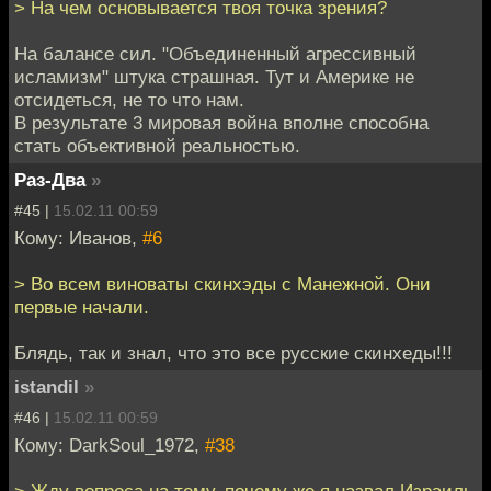
> На чем основывается твоя точка зрения?
На балансе сил. "Объединенный агрессивный
исламизм" штука страшная. Тут и Америке не
отсидеться, не то что нам.
В результате 3 мировая война вполне способна
стать объективной реальностью.
Раз-Два
»
#45 |
15.02.11 00:59
Кому: Иванов,
#6
> Во всем виноваты скинхэды с Манежной. Они
первые начали.
Блядь, так и знал, что это все русские скинхеды!!!
istandil
»
#46 |
15.02.11 00:59
Кому: DarkSoul_1972,
#38
> Жду вопроса на тему, почему же я назвал Израиль