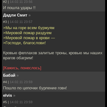
#2 |
14.02.11 23:56
И пошла удары !!
Дадли Смит
»
#3 |
14.02.11 23:57
>Мы на горе всем буржуям
>Мировой пожар раздуем
>Мировой пожар в крови —
>Господи, благослови!
Кровью феллахов залитые троны, кровью мы наших
врагов обагрим!
[Кажись, понеслось]
Бабай
»
#4 |
14.02.11 23:59
Пошло по цепочки бурление говн!
elvis
»
#5 |
14.02.11 23:59