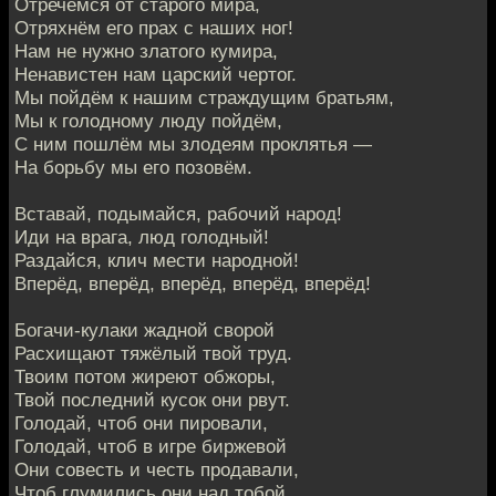
Отречёмся от старого мира,
Отряхнём его прах с наших ног!
Нам не нужно златого кумира,
Ненавистен нам царский чертог.
Мы пойдём к нашим страждущим братьям,
Мы к голодному люду пойдём,
С ним пошлём мы злодеям проклятья —
На борьбу мы его позовём.
Вставай, подымайся, рабочий народ!
Иди на врага, люд голодный!
Раздайся, клич мести народной!
Вперёд, вперёд, вперёд, вперёд, вперёд!
Богачи-кулаки жадной сворой
Расхищают тяжёлый твой труд.
Твоим потом жиреют обжоры,
Твой последний кусок они рвут.
Голодай, чтоб они пировали,
Голодай, чтоб в игре биржевой
Они совесть и честь продавали,
Чтоб глумились они над тобой.