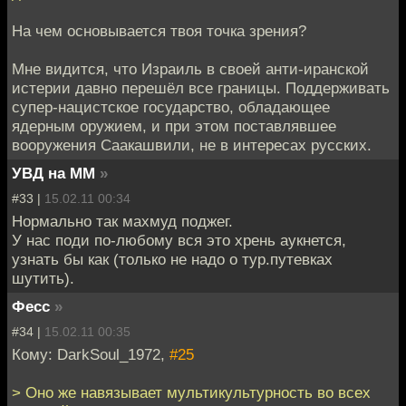
На чем основывается твоя точка зрения?
Мне видится, что Израиль в своей анти-иранской
истерии давно перешёл все границы. Поддерживать
супер-нацистское государство, обладающее
ядерным оружием, и при этом поставлявшее
вооружения Саакашвили, не в интересах русских.
УВД на ММ
»
#33 |
15.02.11 00:34
Нормально так махмуд поджег.
У нас поди по-любому вся это хрень аукнется,
узнать бы как (только не надо о тур.путевках
шутить).
Фесс
»
#34 |
15.02.11 00:35
Кому: DarkSoul_1972,
#25
> Оно же навязывает мультикультурность во всех