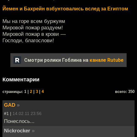
Йемен и Бахрейн взбунтовались вслед за Египтом
Мы на горе всем буржуям
Мировой пожар раздуем!
Мировой пожар в крови —
Господи, благослови!
Смотри ролики Гоблина на
канале Rutube
Комментарии
cтраницы: 1 |
2
|
3
|
4
всего: 350
GAD
»
#1 |
14.02.11 23:56
Понеслось...
Nickrocker
»