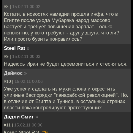
#8 |
15.02.11 00:02
Кстати, в новостях намедни прошла инфа, что в
Египте после ухода Мубарака народ массово
бастует и требует повышения зарплат. Только
непонятно, у кого требуют - друг у друга, что ли?
Или просто бузить понравилось?
Steel Rat
»
#9 |
15.02.11 00:03
Надеюсь Иран не будет церемониться и стесняться.
Деймос
»
#10 |
15.02.11 00:06
Уже успели сделать из мухи слона и окрестить
уличные беспорядки "панарабской революцией". Но,
в отличие от Египта и Туниса, в остальных странах
власти пока контролируют протестующих.
Дадли Смит
»
#11 |
15.02.11 00:06
Кому: Steel Rat,
#9