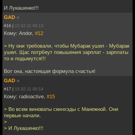
И Лукашенко!!!
GAD
»
#16 |
15.02.11 00:13
Кому: Andor,
#12
> Ну они требовали, чтобы Мубарак ушел - Мубарак
ушел. Щас потрбеут повышения зарплат - зарплаты
то и подымутся!!!
Вот она, настоящая формула счастья!
GAD
»
#17 |
15.02.11 00:14
Кому: radioactive,
#15
> Во всем виноваты скинхэды с Манежной. Они
первые начали.
>
> И Лукашенко!!!