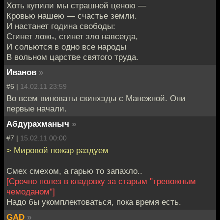
Хоть купили мы страшной ценою —
Кровью нашею — счастье земли.
И настанет година свободы:
Сгинет ложь, сгинет зло навсегда,
И сольются в одно все народы
В вольном царстве святого труда.
Иванов
»
#6 |
14.02.11 23:59
Во всем виноваты скинхэды с Манежной. Они
первые начали.
Абдурахманыч
»
#7 |
15.02.11 00:00
> Мировой пожар раздуем
Смех смехом, а гарью то запахло..
[Срочно полез в кладовку за старым "тревожным
чемоданом"]
Надо бы укомплектоваться, пока время есть.
GAD
»