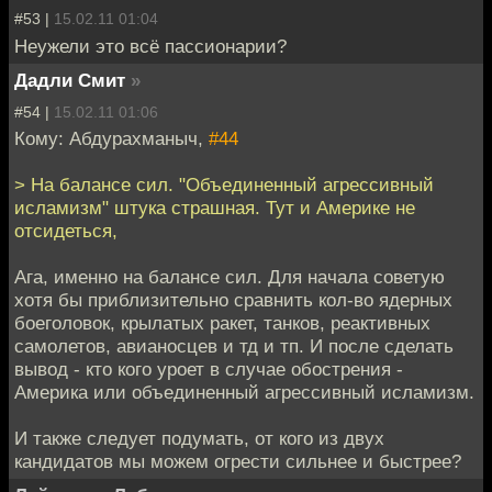
#53 |
15.02.11 01:04
Неужели это всё пассионарии?
Дадли Смит
»
#54 |
15.02.11 01:06
Кому: Абдурахманыч,
#44
> На балансе сил. "Объединенный агрессивный
исламизм" штука страшная. Тут и Америке не
отсидеться,
Ага, именно на балансе сил. Для начала советую
хотя бы приблизительно сравнить кол-во ядерных
боеголовок, крылатых ракет, танков, реактивных
самолетов, авианосцев и тд и тп. И после сделать
вывод - кто кого уроет в случае обострения -
Америка или объединенный агрессивный исламизм.
И также следует подумать, от кого из двух
кандидатов мы можем огрести сильнее и быстрее?