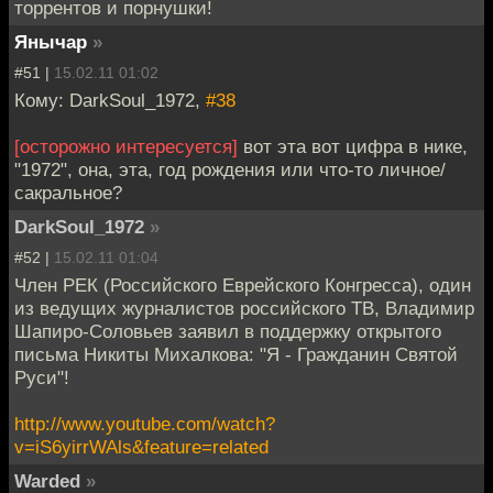
торрентов и порнушки!
Янычар
»
#51 |
15.02.11 01:02
Кому: DarkSoul_1972,
#38
[осторожно интересуется]
вот эта вот цифра в нике,
"1972", она, эта, год рождения или что-то личное/
сакральное?
DarkSoul_1972
»
#52 |
15.02.11 01:04
Член РЕК (Российского Еврейского Конгресса), один
из ведущих журналистов российского ТВ, Владимир
Шапиро-Соловьев заявил в поддержку открытого
письма Никиты Михалкова: "Я - Гражданин Святой
Руси"!
http://www.youtube.com/watch?
v=iS6yirrWAls&feature=related
Warded
»