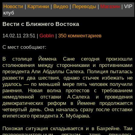
Новости
|
Картинки
|
Видео
|
Переводы
|
Магазин
|
VIP
клуб
Вести с Ближнего Востока
14.02.11 23:51
|
Goblin
|
350 комментариев
С мест сообщают:
В столице Йемена Сане сегодня произошли
столкновения между сторонниками и противниками
президента Али Абдаллы Салеха. Полиция пыталась
развести два шествия, однако стычек избежать не
удалось — по меньшей мере пять человек получили
ранения. Новая волна протестов с требованием
немедленной отставки А.Салеха и проведения
демократических реформ в Йемене продолжается
четвертый день. Она началась сразу после отставки
египетского президента Х. Мубарака.
Похожая ситуация складывается и в Бахрейне. Там
правоохранительным органам тоже пришлось