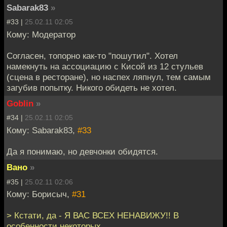
Sabarak83
»
#33 |
25.02.11 02:05
Кому: Модератор
Согласен, топорно как-то "пошутил". Хотел
намекнуть на ассоциацию с Кисой из 12 стульев
(сцена в ресторане), но наспех ляпнул, тем самым
загубив попытку. Никого обидеть не хотел.
Goblin
»
#34 |
25.02.11 02:05
Кому: Sabarak83,
#33
Да я понимаю, но девчонки обидятся.
Вано
»
#35 |
25.02.11 02:06
Кому: Борисыч,
#31
> Кстати, да - Я ВАС ВСЕХ НЕНАВИЖУ!! В
особенности некоторых.