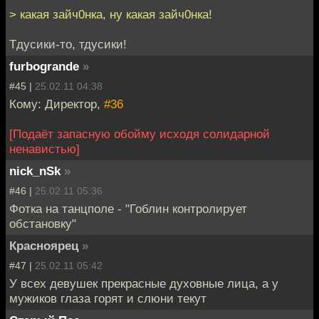
> какая зайч0нка, ну какая зайч0нка!
Тдусики-то, тдусики!
furbogrande
»
#45 |
25.02.11 04:38
Кому: Директор,
#36
[Подаёт запасную обойму исходя солидарной
ненавистью]
nick_nSk
»
#46 |
25.02.11 05:36
Фотка на танцполе - "Гоблин контролирует
обстановку"
Красноярец
»
#47 |
25.02.11 05:42
У всех девушек прекрасные духовные лица, а у
мужиков глаза горят и слюни текут