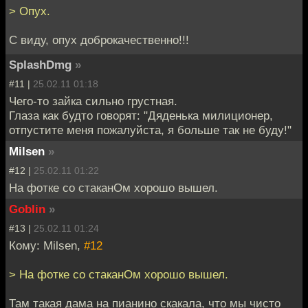
> Опух.
С виду, опух доброкачественно!!!
SplashDmg
»
#11 |
25.02.11 01:18
Чего-то зайка сильно грустная.
Глаза как будто говорят: "Дяденька милиционер,
отпустите меня пожалуйста, я больше так не буду!"
Milsen
»
#12 |
25.02.11 01:22
На фотке со стаканОм хорошо вышел.
Goblin
»
#13 |
25.02.11 01:24
Кому: Milsen,
#12
> На фотке со стаканОм хорошо вышел.
Там такая дама на пианино скакала, что мы чисто