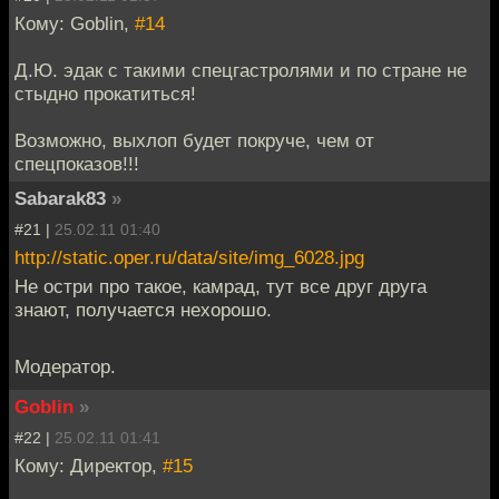
Кому: Goblin,
#14
Д.Ю. эдак с такими спецгастролями и по стране не
стыдно прокатиться!
Возможно, выхлоп будет покруче, чем от
спецпоказов!!!
Sabarak83
»
#21 |
25.02.11 01:40
http://static.oper.ru/data/site/img_6028.jpg
Не остри про такое, камрад, тут все друг друга
знают, получается нехорошо.
Модератор.
Goblin
»
#22 |
25.02.11 01:41
Кому: Директор,
#15