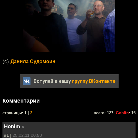
(c)
Данила Судомоин
Вступай в нашу
группу ВКонтакте
Комментарии
cтраницы: 1 |
2
всего: 123,
Goblin
: 15
Honim
»
#1 |
25.02.11 00:58