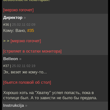
[мерзко гогочет]
Директор
»
#36 |
25.02.11 02:09
Кому: Вано,
#35
> >
[мерзко гогочет]
[стреляет в остатки монитора]
Belleon
»
#37 |
25.02.11 02:19
Эх, везет же кому-то...
[бьется головой об стол]
Хорошо хоть на "Хватку" успел попасть, пока в
столице был. А то зависти не было бы предела.
Instrukcija
»