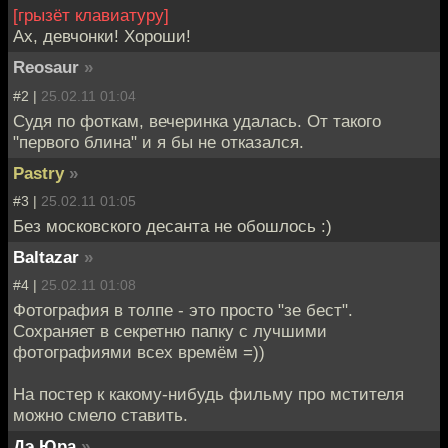
[грызёт клавиатуру]
Ах, девчонки! Хороши!
Reosaur
»
#2 |
25.02.11 01:04
Судя по фоткам, вечеринка удалась. От такого
"первого блина" и я бы не отказался.
Pastry
»
#3 |
25.02.11 01:05
Без московского десанта не обошлось :)
Baltazar
»
#4 |
25.02.11 01:08
Фотография в толпе - это просто "зе бест".
Сохраняет в секретню папку с лучшими
фотографиями всех времём =))
На постер к какому-нибудь фильму про мстителя
можно смело ставить.
Дэ Юра
»