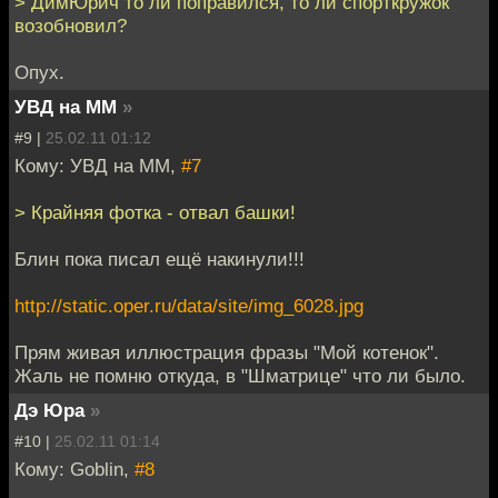
> ДимЮрич то ли поправился, то ли спорткружок
возобновил?
Опух.
УВД на ММ
»
#9 |
25.02.11 01:12
Кому: УВД на ММ,
#7
> Крайняя фотка - отвал башки!
Блин пока писал ещё накинули!!!
http://static.oper.ru/data/site/img_6028.jpg
Прям живая иллюстрация фразы "Мой котенок".
Жаль не помню откуда, в "Шматрице" что ли было.
Дэ Юра
»
#10 |
25.02.11 01:14
Кому: Goblin,
#8