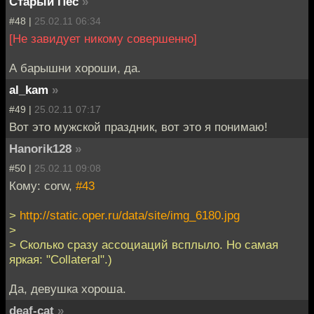
Старый Пес
»
#48 |
25.02.11 06:34
[Не завидует никому совершенно]
А барышни хороши, да.
al_kam
»
#49 |
25.02.11 07:17
Вот это мужской праздник, вот это я понимаю!
Hanorik128
»
#50 |
25.02.11 09:08
Кому: corw,
#43
>
http://static.oper.ru/data/site/img_6180.jpg
>
> Сколько сразу ассоциаций всплыло. Но самая
яркая: "Collateral".)
Да, девушка хороша.
deaf-cat
»