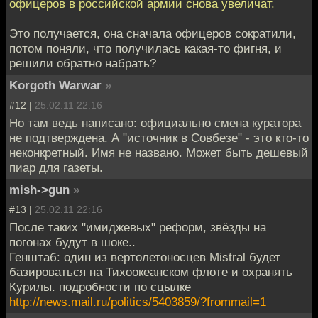
офицеров в российской армии снова увеличат.
Это получается, она сначала офицеров сократили,
потом поняли, что получилась какая-то фигня, и
решили обратно набрать?
Korgoth Warwar
»
#12 |
25.02.11 22:16
Но там ведь написано: официально смена куратора
не подтверждена. А "источник в Совбезе" - это кто-то
неконкретный. Имя не названо. Может быть дешевый
пиар для газеты.
mish->gun
»
#13 |
25.02.11 22:16
После таких "имиджевых" реформ, звёзды на
погонах будут в шоке..
Генштаб: один из вертолетоносцев Mistral будет
базироваться на Тихоокеанском флоте и охранять
Курилы. подробности по сцылке
http://news.mail.ru/politics/5403859/?frommail=1