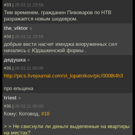
#33 |
25.02.11 23:59
Тем временем, гражданин Пивоваров по НТВ
разражается новым шедевром.
the_viktor
»
#34 |
25.02.11 23:59
добрые вести насчет имиджа вооруженных сил
начались с Юдашкинской формы .
дедушка
»
#35 |
26.02.11 00:00
http://pics.livejournal.com/sl_lopatnikov/pic/0008t4h3
про ельцина
triest
»
#36 |
26.02.11 00:00
Кому: Котовод,
#18
> > Не свиснули ли деньги выделенные на квартиры
на местах?