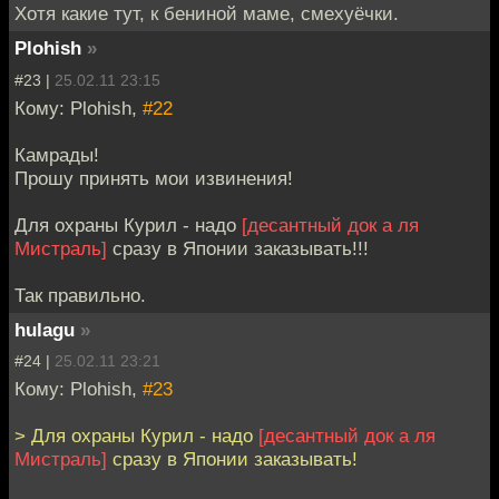
Хотя какие тут, к бениной маме, смехуёчки.
Plohish
»
#23 |
25.02.11 23:15
Кому: Plohish,
#22
Камрады!
Прошу принять мои извинения!
Для охраны Курил - надо
[десантный док а ля
Мистраль]
сразу в Японии заказывать!!!
Так правильно.
hulagu
»
#24 |
25.02.11 23:21
Кому: Plohish,
#23
> Для охраны Курил - надо
[десантный док а ля
Мистраль]
сразу в Японии заказывать!