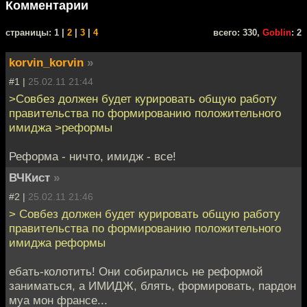
Комментарии
cтраницы: 1 |
2
|
3
|
4
всего: 330,
Goblin
: 2
korvin_korvin
»
#1 |
25.02.11 21:44
>Совбез должен будет курировать общую работу
правительства по формированию положительного
имиджа >реформы
Реформа - ничто, имидж - все!
ВЧКист
»
#2 |
25.02.11 21:46
> Совбез должен будет курировать общую работу
правительства по формированию положительного
имиджа реформы
ебать-колотить! Они собирались не реформой
заниматься, а ИМИДЖ, блять, формировать, пардон
муа мон франсе...