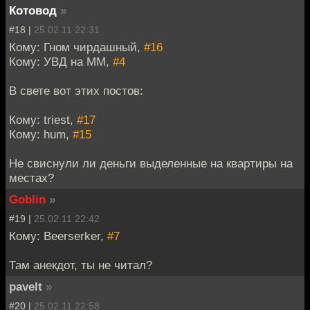
Котовод
»
#18 |
25.02.11 22:31
Кому: Гном чирдашный,
#16
Кому: УВД на ММ,
#4
В свете вот этих постов:
Кому: triest,
#17
Кому: hum,
#15
Не свиснули ли деньги выделенные на квартиры на
местах?
Goblin
»
#19 |
25.02.11 22:42
Кому: Beerserker,
#7
Там анекдот, ты не читал?
pavelt
»
#20 |
25.02.11 22:58