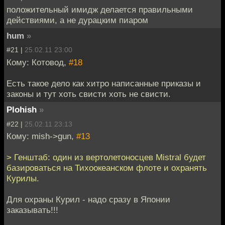
положительный имидж делается правильными
действиями, а не дурацким пиаром
hum
»
#21 |
25.02.11 23:00
Кому: Котовод,
#18
Есть такое дело как хитро написанные приказы и
законы и тут хоть свисти хоть не свисти.
Plohish
»
#22 |
25.02.11 23:13
Кому: mish->gun,
#13
> Генштаб: один из вертолетоносцев Mistral будет
базироваться на Тихоокеанском флоте и охранять
Курилы.
Для охраны Курил - надо сразу в Японии
заказывать!!!