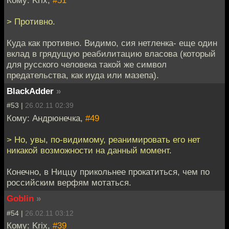
Кому: Krix,
#51
> Противно.
Куда как противно. Видимо, сия нетленка- еще один
вклад в грядущую реабилитацию власова (который
для русского человека такой же символ
предательства, как иуда или мазепа).
BlackAdder
»
#53 |
26.02.11 02:39
Кому: Андрюнечка,
#49
> Но, увы, по-видимому, реанимировать его нет
никакой возможности на данный момент.
Конечно, в Ниццу прикольнее прокатиться, чем по
российским верфям мотаться.
Goblin
»
#54 |
26.02.11 03:12
Кому: Krix,
#39