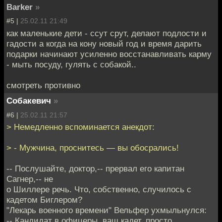
Barker
»
#5 |
25.02.11 21:49
как маленькие дети - ссут срут, делают подлости и
гадости а когда на кону новый год и время дарить
подарки начинают усиленно восстанавливать карму
- мыть посуду, гулять с собакой..
смотреть противно
Собакевич
»
#6 |
25.02.11 21:57
> Немедленно вспоминается анекдот:
> - Мужчина, проснитесь — вы обосрались!
-- Послушайте, доктор,-- прервал его капитан
Сагнер,-- не
о Шиллере речь. Что, собственно, случилось с
кадетом Биглером?
"Лекарь военного времени" Вельфер ухмыльнулся:
-- Кандидат в офицеры, ваш кадет, просто