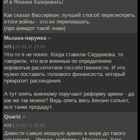
И в Японии базировать!
Как сказал Вассерман: лучший способ пересмотреть
итоги войны - это их перепоказать.
(про анекдот такой знаю)
Мышка-наружка
»
#25 |
25.02.11 23:55
Что-то я не понял. Когда ставили Сердюкова, то
говорили, что все военные по определению
вороватые расхитители госсобственности. И что
нужно поставить толкового финансиста, который
прекратит расхищения.
А тут опять военному поручают реформу армии - да
как же так можно? Ведь опять весь бензин сольют,
все танки продадут.
Quartz
»
#26 |
25.02.11 23:56
Довести самую мощную армию в мире до такого
состояния... Имидж, реформы, Мистрали. Хотя,