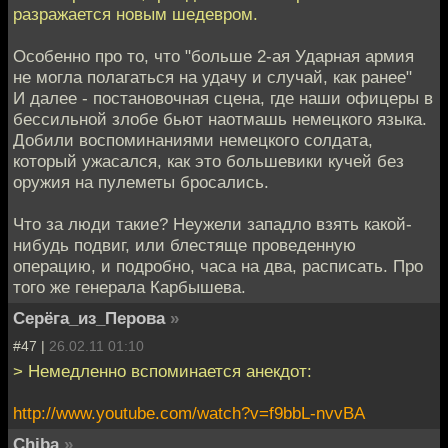
разражается новым шедевром.
Особенно про то, что "больше 2-ая Ударная армия
не могла полагаться на удачу и случай, как ранее"
И далее - постановочная сцена, где наши офицеры в
бессильной злобе бьют наотмашь немецкого языка.
Добили воспоминаниями немецкого солдата,
который ужасался, как это большевики кучей без
оружия на пулеметы бросались.
Что за люди такие? Неужели западло взять какой-
нибудь подвиг, или блестяще проведенную
операцию, и подробно, часа на два, расписать. Про
того же генерала Карбышева.
Серёга_из_Перова
»
#47 |
26.02.11 01:10
> Немедленно вспоминается анекдот:
http://www.youtube.com/watch?v=f9bbL-nvvBA
Chiba
»