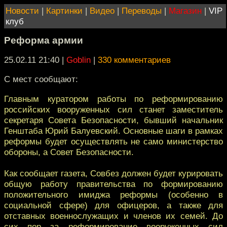
Новости
|
Картинки
|
Видео
|
Переводы
|
Магазин
|
VIP
клуб
Реформа армии
25.02.11 21:40
|
Goblin
|
330 комментариев
С мест сообщают:
Главным куратором работы по реформированию
российских вооруженных сил станет заместитель
секретаря Совета Безопасности, бывший начальник
Генштаба Юрий Балуевский. Основные шаги в рамках
реформы будет осуществлять не само министерство
обороны, а Совет Безопасности.
Как сообщает газета, Совбез должен будет курировать
общую работу правительства по формированию
положительного имиджа реформы (особенно в
социальной сфере) для офицеров, а также для
отставных военнослужащих и членов их семей. До
сих пор за реформирование вооруженных сил