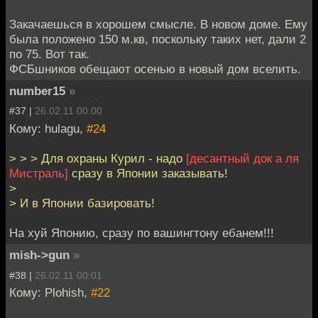
Закачаешься в хорошем смысле. В новом доме. Ему
была положено 150 м.кв, поскольку таких нет, дали 2
по 75. Вот так.
ФСБшников обещают осенью в новый дом вселить.
number15
»
#37 |
26.02.11 00:00
Кому: hulagu,
#24
> > > Для охраны Курил - надо
[десантный док а ля
Мистраль]
сразу в Японии заказывать!
>
> И в Японии базировать!
На хуй Японию, сразу по вашингтону ебанем!!!
mish->gun
»
#38 |
26.02.11 00:01
Кому: Plohish,
#22