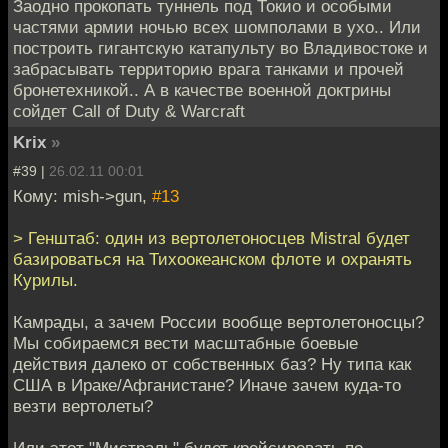
Заодно прокопать туннель под Токио и особыми
частями армии ночью всех шомполами в ухо.. Или
построить гигантскую катапульту во Владивостоке и
забрасывать территорию врага танками и прочей
бронетехникой.. А в качестве военной доктрины
сойдет Call of Duty & Warcraft
Krix
»
#39 |
26.02.11 00:01
Кому: mish->gun,
#13
> Генштаб: один из вертолетоносцев Mistral будет
базироваться на Тихоокеанском флоте и охранять
Курилы.
Камрады, а зачем России вообще вертолетоносцы?
Мы собираемся вести масштабные боевые
действия далеко от собственных баз? Ну типа как
США в Ираке/Афганистане? Иначе зачем куда-то
везти вертолеты?
Или этот "Мистраль" будет крейсировать по