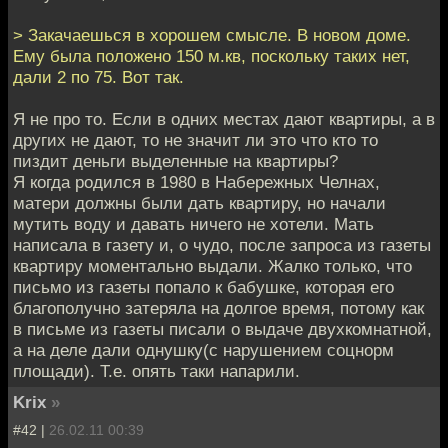
> Закачаешься в хорошем смысле. В новом доме.
Ему была положено 150 м.кв, поскольку таких нет,
дали 2 по 75. Вот так.
Я не про то. Если в одних местах дают квартиры, а в
других не дают, то не значит ли это что кто то
пиздит деньги выделенные на квартиры?
Я когда родился в 1980 в Набережных Челнах,
матери должны были дать квартиру, но начали
мутить воду и давать ничего не хотели. Мать
написала в газету и, о чудо, после запроса из газеты
квартиру моментально выдали. Жалко только, что
письмо из газеты попало к бабушке, которая его
благополучно затеряла на долгое время, потому как
в письме из газеты писали о выдаче двухкомнатной,
а на деле дали однушку(с нарушением соцнорм
площади). Т.е. опять таки напарили.
Krix
»
#42 |
26.02.11 00:39