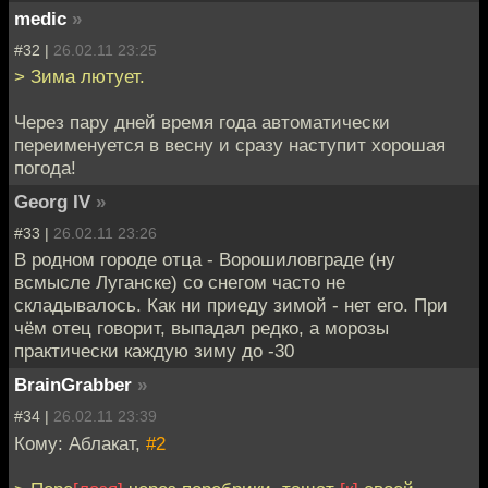
medic
»
#32 |
26.02.11 23:25
> Зима лютует.
Через пару дней время года автоматически
переименуется в весну и сразу наступит хорошая
погода!
Georg IV
»
#33 |
26.02.11 23:26
В родном городе отца - Ворошиловграде (ну
всмысле Луганске) со снегом часто не
складывалось. Как ни приеду зимой - нет его. При
чём отец говорит, выпадал редко, а морозы
практически каждую зиму до -30
BrainGrabber
»
#34 |
26.02.11 23:39
Кому: Аблакат,
#2