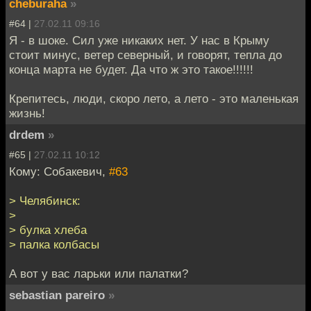
cheburaha
»
#64 |
27.02.11 09:16
Я - в шоке. Сил уже никаких нет. У нас в Крыму
стоит минус, ветер северный, и говорят, тепла до
конца марта не будет. Да что ж это такое!!!!!!
Крепитесь, люди, скоро лето, а лето - это маленькая
жизнь!
drdem
»
#65 |
27.02.11 10:12
Кому: Собакевич,
#63
> Челябинск:
>
> булка хлеба
> палка колбасы
А вот у вас ларьки или палатки?
sebastian pareiro
»