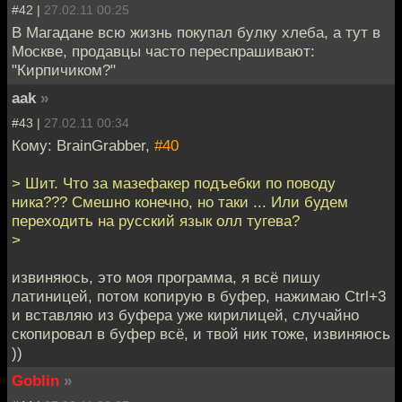
#42 |
27.02.11 00:25
В Магадане всю жизнь покупал булку хлеба, а тут в
Москве, продавцы часто переспрашивают:
"Кирпичиком?"
aak
»
#43 |
27.02.11 00:34
Кому: BrainGrabber,
#40
> Шит. Что за мазефакер подъебки по поводу
ника??? Смешно конечно, но таки ... Или будем
переходить на русский язык олл тугева?
>
извиняюсь, это моя программа, я всё пишу
латиницей, потом копирую в буфер, нажимаю Ctrl+3
и вставляю из буфера уже кирилицей, случайно
скопировал в буфер всё, и твой ник тоже, извиняюсь
))
Goblin
»