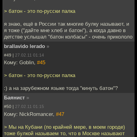
> батон - это по-русски палка
я знаю, ещё в России так многие булку называют, и
я тоже ("дайте мне хлеб и батон"), а когда давно в
детстве услышал "батон колбасы" - очень прикололо
brallavido lerado
»
#49 |
27.02.11 01:14
Кому: Goblin,
#45
> батон - это по-русски палка
:) а на зарубежном языке тогда "кинуть батон"?
Баянист
»
#50 |
27.02.11 01:15
Кому: NickRomancer,
#47
> Мы на Кубани (по крайней мере, в моем городе)
тоже булкой называем то, что в Москве называют