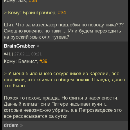
Кому: aak,
#38
> Кому: БраинГраббер,
#34
Шит. Что за мазефакер подъебки по поводу ника???
Смешно конечно, но таки ... Или будем переходить
на русский язык олл тугева?
BrainGrabber
»
#41 |
27.02.11 00:21
Кому: Баянист,
#39
> У меня было много сокурсников из Карелии, все
говорили, что климат в общем похож. Правда, давно
это было
Похож то похож, правда. Но фигня в населености.
Данный климат он в Питере насыпает кучи г.,
которые невозможно убрать, а в Петрозаводске это
все рассасывается за сутки
drdem
»