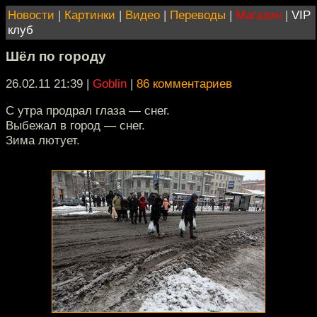
Новости
|
Картинки
|
Видео
|
Переводы
|
Магазин
|
VIP
клуб
Шёл по городу
26.02.11 21:39
|
Goblin
|
86 комментариев
С утра продрал глаза — снег.
Выбежал в город — снег.
Зима лютует.