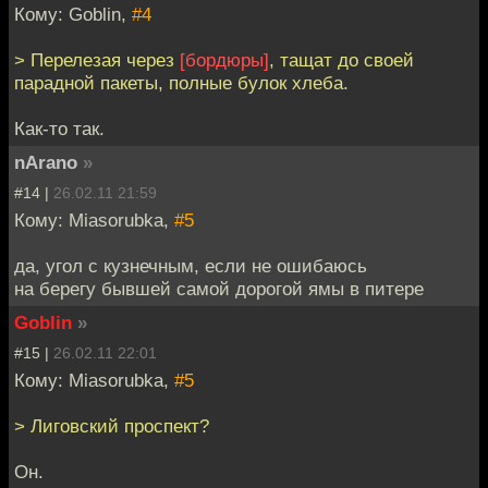
Кому: Goblin,
#4
> Перелезая через
[бордюры]
, тащат до своей
парадной пакеты, полные булок хлеба.
Как-то так.
nArano
»
#14 |
26.02.11 21:59
Кому: Miasorubka,
#5
да, угол с кузнечным, если не ошибаюсь
на берегу бывшей самой дорогой ямы в питере
Goblin
»
#15 |
26.02.11 22:01
Кому: Miasorubka,
#5
> Лиговский проспект?
Он.