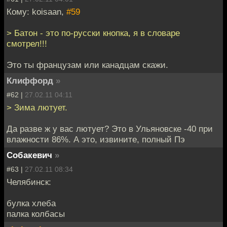
Кому: koisaan,
#59
> Батон - это по-русски кнопка, я в словаре
смотрел!!!
Это ты французам или канадцам скажи.
Клиффорд
»
#62 |
27.02.11 04:11
> Зима лютует.
Да разве ж у вас лютует? Это в Ульяновске -40 при
влажности 86%. А это, извините, полный Пэ
Собакевич
»
#63 |
27.02.11 08:34
Челябинск:
булка хлеба
палка колбасы