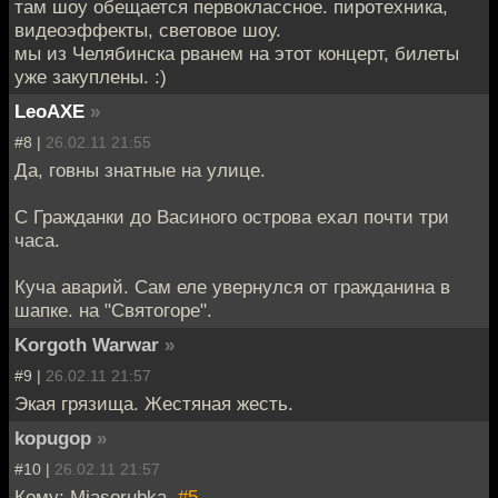
там шоу обещается первоклассное. пиротехника,
видеоэффекты, световое шоу.
мы из Челябинска рванем на этот концерт, билеты
уже закуплены. :)
LeoAXE
»
#8 |
26.02.11 21:55
Да, говны знатные на улице.
С Гражданки до Васиного острова ехал почти три
часа.
Куча аварий. Сам еле увернулся от гражданина в
шапке. на "Святогоре".
Korgoth Warwar
»
#9 |
26.02.11 21:57
Экая грязища. Жестяная жесть.
kopugop
»
#10 |
26.02.11 21:57
Кому: Miasorubka,
#5