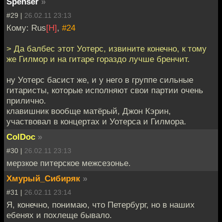
Spenser
»
#29 |
26.02.11 23:13
Кому: Rus
[H]
,
#24
> Да балбес этот Уотерс, извините конечно, к тому
же Гилмор и на гитаре гораздо лучше бренчит.
ну Уотерс басист же, и у него в группе сильные
гитаристы, которые исполняют свои партии очень
прилично.
клавишник вообще матёрый, Джон Кэрин,
участвовал в концертах и Уотерса и Гилмора.
ColDoc
»
#30 |
26.02.11 23:13
мерзкое питерское межсезонье.
Хмурый_Сибиряк
»
#31 |
26.02.11 23:14
Я, конечно, понимаю, что Петербург, но в наших
ебенях и похлеще бывало.