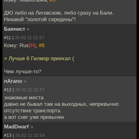
ДЮ либо на Лиговском, либо сразу на Бали.
Никакой "золотой середины"!
Баянист
»
#11 |
26.02.11 21:57
Кому: Rus
[H]
,
#6
> Лучше б Гилмор приехал (
Чем лучше-то?
nArano
»
#12 |
26.02.11 21:57
знакомые места
давно не бывал там на выходных, непривычно
отсутствие транспорта
а вот снег уже привычен
MadDwarf
»
#13 |
26.02.11 21:58