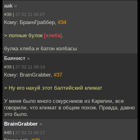
aak
»
#38 |
27.02.11 00:07
Кому: БраинГраббер,
#34
> полные булок
[хлеба]
.
булка хлеба и батон колбасы
Баянист
»
#39 |
27.02.11 00:14
Кому: BrainGrabber,
#37
> Ну его нахуй этот балтийский климат
У меня было много сокурсников из Карелии, все
говорили, что климат в общем похож. Правда, давно
это было.
BrainGrabber
»
#40 |
27.02.11 00:17