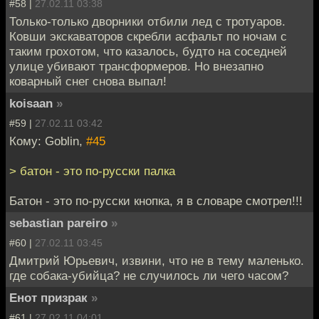
#58 |
27.02.11 03:38
Только-только дворники отбили лед с тротуаров.
Ковши экскаваторов скребли асфальт по ночам с
таким грохотом, что казалось, будто на соседней
улице убивают трансформеров. Но внезапно
коварный снег снова выпал!
koisaan
»
#59 |
27.02.11 03:42
Кому: Goblin,
#45
> батон - это по-русски палка
Батон - это по-русски кнопка, я в словаре смотрел!!!
sebastian pareiro
»
#60 |
27.02.11 03:45
Дмитрий Юрьевич, извини, что не в тему маленько.
где собака-убийца? не случилось ли чего часом?
Енот призрак
»
#61 |
27.02.11 04:01