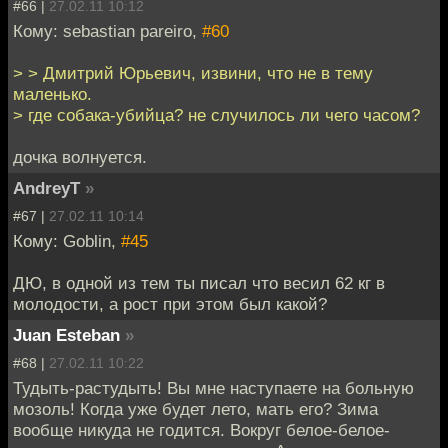
#66 |
27.02.11 10:12
Кому: sebastian pareiro,
#60
> > Дмитрий Юрьевич, извини, что не в тему
маленько.
> где собака-убийца? не случилось ли чего часом?
дочка волнуется.
AndreyT
»
#67 |
27.02.11 10:14
Кому: Goblin,
#45
ДЮ, в одной из тем ты писал что весил 62 кг в
молодости, а рост при этом был какой?
Juan Esteban
»
#68 |
27.02.11 10:22
Тудыть-растудыть! Вы мне наступаете на больную
мозоль! Когда уже будет лето, мать его? Зима
вообще никуда не годится. Вокруг белое-белое-