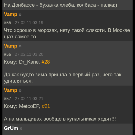
На Донбассе - буханка хлеба, колбаса - палка:)
Vamp
»
#55 |
27.02.11 03:19
Что хорошо в морозах, нету такой слякоти. В Москве
щаз самое то.
Vamp
»
#56 |
27.02.11 03:20
Кому: Dr_Kane,
#28
Да как будто зима пришла в первый раз, чего так
удивляться.
Vamp
»
#57 |
27.02.11 03:21
Кому: MetcoEP,
#21
А на мальдивах вообще в купальниках ходят!!!
GrUm
»