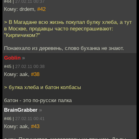
#44 |
27.02.11 00:37
Кому: drdem,
#42
> В Магадане всю жизнь покупал булку хлеба, а тут
в Москве, продавцы часто переспрашивают:
"Кирпичиком?"
Понаехало из деревень, слово буханка не знают.
Goblin
»
#45 |
27.02.11 00:38
Кому: aak,
#38
> булка хлеба и батон колбасы
батон - это по-русски палка
BrainGrabber
»
#46 |
27.02.11 00:41
Кому: aak,
#43