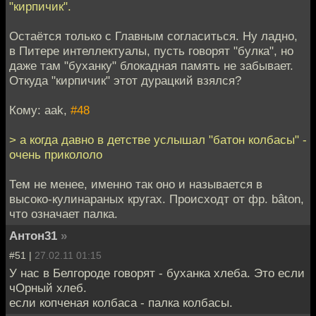
"кирпичик".
Остаётся только с Главным согласиться. Ну ладно,
в Питере интеллектуалы, пусть говорят "булка", но
даже там "буханку" блокадная память не забывает.
Откуда "кирпичик" этот дурацкий взялся?
Кому: aak,
#48
> а когда давно в детстве услышал "батон колбасы" -
очень прикололо
Тем не менее, именно так оно и называется в
высоко-кулинараных кругах. Происходт от фр. bâton,
что означает палка.
Антон31
»
#51 |
27.02.11 01:15
У нас в Белгороде говорят - буханка хлеба. Это если
чОрный хлеб.
если копченая колбаса - палка колбасы.