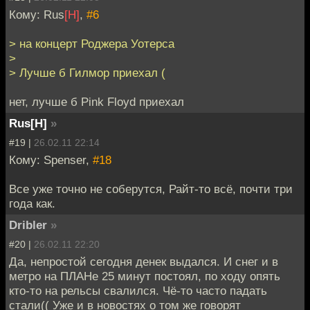
Кому: Rus
[H]
,
#6
> на концерт Роджера Уотерса
>
> Лучше б Гилмор приехал (
нет, лучше б Pink Floyd приехал
Rus[H]
»
#19 |
26.02.11 22:14
Кому: Spenser,
#18
Все уже точно не соберутся, Райт-то всё, почти три
года как.
Dribler
»
#20 |
26.02.11 22:20
Да, непростой сегодня денек выдался. И снег и в
метро на ПЛАНе 25 минут постоял, по ходу опять
кто-то на рельсы свалился. Чё-то часто падать
стали(( Уже и в новостях о том же говорят