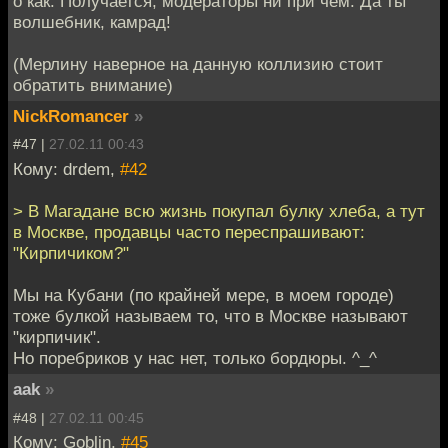
о как. Получается, модераторы ни при чем. Да ты
волшебник, камрад!
(Мерлину наверное на данную коллизию стоит
обратить внимание)
NickRomancer
»
#47 |
27.02.11 00:43
Кому: drdem,
#42
> В Магадане всю жизнь покупал булку хлеба, а тут
в Москве, продавцы часто переспрашивают:
"Кирпичиком?"
Мы на Кубани (по крайней мере, в моем городе)
тоже булкой называем то, что в Москве называют
"кирпичик".
Но поребриков у нас нет, только бордюры. ^_^
aak
»
#48 |
27.02.11 00:45
Кому: Goblin,
#45