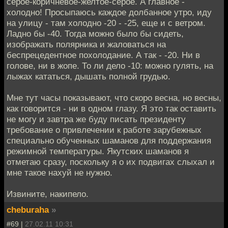
серое-коричневое-желтое-серое. А главное -
холодно! Просыпаюсь каждое долбанное утро, иду
на улицу - там холодно -20 - -25, еще и с ветром.
Ладно бы -40. Тогда можно было бы сидеть,
изображать полярника и жаловаться на
беспрецедентное похолодание. А так - -20. Ни в
голове, ни в жопе. То ли дело -10: можно гулять, на
лыжах кататься, дышать полной грудью.
Мне тут часы показывают, что скоро весна, но весны,
как говорится - ни в одном глазу. Я это так оставить
не могу и завтра же буду писать президенту
требование о привлечении к работе зарубежных
специально обученных шаманов для поддержания
режимной температуры. Якутских шаманов я
отметаю сразу, поскольку я о их подвигах слыхал и
мне такое нахуй не нужно.
Извините, накипело.
cheburaha
»
#69 |
27.02.11 10:31