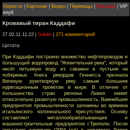
Новости
|
Картинки
|
Видео
|
Переводы
|
Магазин
|
VIP
клуб
Кровавый тиран Каддафи
27.02.11 11:22
|
Goblin
|
271 комментарий
Цитата:
При Каддафи построено множество нефтепроводов и
большущий водопровод "Живительная река", который
несёт питьевую воду из скважин в пустыне на
побережье. Книга рекордов Гиннесса признала
Великую рукотворную реку самым большим
ирригационным проектом в мире. В отличие от
большинства стран региона Ливия имеет
относительно развитую промышленность. Важнейшие
предприятия промышленности заложены во времена
итальянского колониального присутствия. Основу
составляют металлообрабатывающие и
машиностроительные предприятия г.Триполи. После
окончания изоляции (2004 год) в экономику Ливии