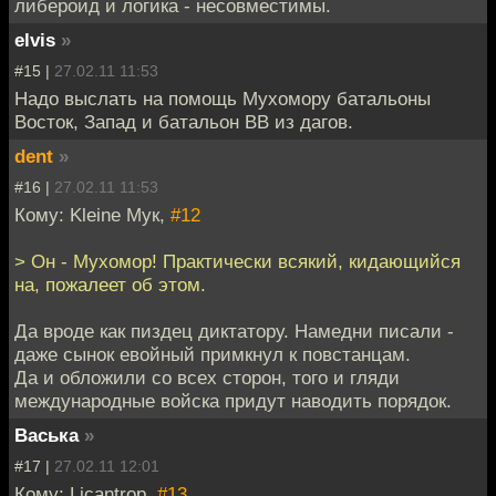
либероид и логика - несовместимы.
elvis
»
#15 |
27.02.11 11:53
Надо выслать на помощь Мухомору батальоны
Восток, Запад и батальон ВВ из дагов.
dent
»
#16 |
27.02.11 11:53
Кому: Kleine Мук,
#12
> Он - Мухомор! Практически всякий, кидающийся
на, пожалеет об этом.
Да вроде как пиздец диктатору. Намедни писали -
даже сынок евойный примкнул к повстанцам.
Да и обложили со всех сторон, того и гляди
международные войска придут наводить порядок.
Васька
»
#17 |
27.02.11 12:01
Кому: Licantrop,
#13