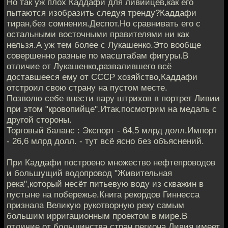
Но так уж плох Каддафи для ливийцев,как его
пытаются изобразить следуя тренду?Каддафи
тиран,без сомнения.Деспот.Но сравнивать его с
остальными восточными правителями ни как
нельзя.А уж тем более с Лукашенко.Это вообще
совершенно разные по масштабам фигуры.В
отличие от Лукашенко,развалившего всё
доставшееся ему от СССР хозяйство,Каддафи
отстроил свою страну на пустом месте.
Позволю себе внести пару штрихов в портрет Ливии
при этом "кровопийце".Итак,посмотрим на медаль с
другой стороны.
Торговый баланс : Экспорт - 64,5 млрд долл.Импорт
- 26,6 млрд долл. - тут всё ясно без объяснений.
При Каддафи построено множество нефтепроводов
и большущий водопровод "Живительная
река",который несёт питьевую воду из скважин в
пустыне на побережье.Книга рекордов Гиннесса
признала Великую рукотворную реку самым
большим ирригационным проектом в мире.В
отличие от большинства стран региона Ливия имеет