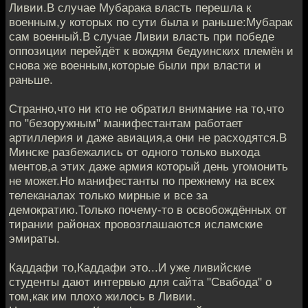
Ливии.В случае Мубарака власть перешла к
военным,у которых по сути была и раньше:Мубарак
сам военный.В случае Ливии власть при победе
оппозиции перейдёт к вождям бедуинских племён и
снова же военным,которые были при власти и
раньше.
Странно,что ни кто не обратил внимание на то,что
по "безоружным" манифестантам работает
артиллерия и даже авиация,а они не расходятся.В
Минске разбежались от одного только выхода
ментов,а этих даже армия который день угомонить
не может.Но манифестанты по прежнему на всех
телеканалах только мирные и все за
демократию.Только почему-то в освобождённых от
тирании районах провозглашаются исламские
эмираты.
Каддафи то,Каддафи это...И уже ливийские
студенты дают интервью для сайта "Свабода" о
том,как им плохо жилось в Ливии.