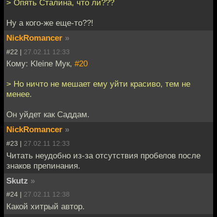
> Опять Сталина, что ли???
Ну а кого-же еще-то??!
NickRomancer
»
#22 |
27.02.11 12:33
Кому: Kleine Мук,
#20
> Но ничто не мешает ему уйти красиво, тем не
менее.
Он уйдет как Саддам.
NickRomancer
»
#23 |
27.02.11 12:33
Читать неудобно из-за отсутствия пробелов после
знаков препинания.
Skutz
»
#24 |
27.02.11 12:38
Какой хитрый автор.