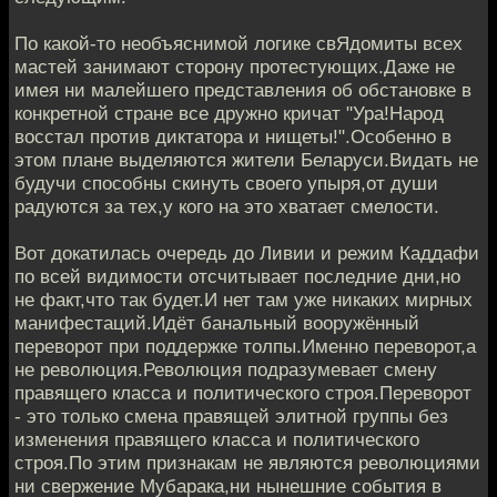
По какой-то необъяснимой логике свЯдомиты всех
мастей занимают сторону протестующих.Даже не
имея ни малейшего представления об обстановке в
конкретной стране все дружно кричат "Ура!Народ
восстал против диктатора и нищеты!".Особенно в
этом плане выделяются жители Беларуси.Видать не
будучи способны скинуть своего упыря,от души
радуются за тех,у кого на это хватает смелости.
Вот докатилась очередь до Ливии и режим Каддафи
по всей видимости отсчитывает последние дни,но
не факт,что так будет.И нет там уже никаких мирных
манифестаций.Идёт банальный вооружённый
переворот при поддержке толпы.Именно переворот,а
не революция.Революция подразумевает смену
правящего класса и политического строя.Переворот
- это только смена правящей элитной группы без
изменения правящего класса и политического
строя.По этим признакам не являются революциями
ни свержение Мубарака,ни нынешние события в