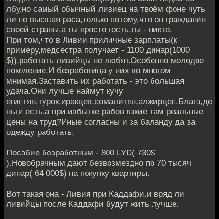
лбу,но самый обычный ливиец на твоём фоне чуть
ли не высшая раса,только потому,что он гражданин
своей страны,а ты просто гость,ты - никто.
При том,что в Ливии приличные зарплаты(к
примеру,медсестра получает - 1100 динар(1000
$)),работать ливийцы не любят.Особенно молодое
поколение.И безработица у них во многом
мнимая.Заставить их работать - это большая
удача.Они лучше наймут кучу
египтян,турок,иракцев,сомалитян,алжирцев.Благо,де
ньги есть,а при избытке рабов какие там реальные
цены на труд?Иные согласны и за баланду да за
одежду работать.
Пособие безработным - 800 LYD( 730$
).Новобрачным дают безвозмездно по 70 тысяч
динар( 64 000$) на покупку квартиры.
Вот такая она - Ливия при Каддафи,и вряд ли
ливийцы после Каддафи будут жить лучше.