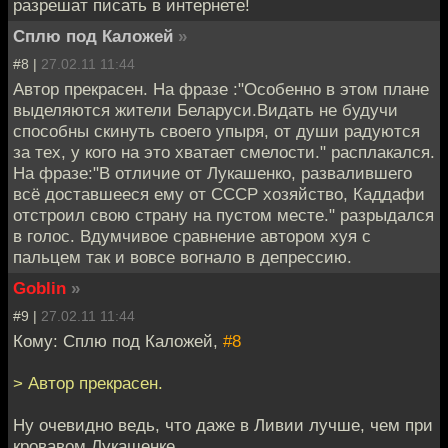
разрешат писать в интернете!
Сплю под Каложей
»
#8 |
27.02.11 11:44
Автор прекрасен. На фразе :"Особенно в этом плане
выделяются жители Беларуси.Видать не будучи
способны скинуть своего упыря, от души радуются
за тех, у кого на это хватает смелости." расплакался.
На фразе:"В отличие от Лукашенко, развалившего
всё доставшееся ему от СССР хозяйство, Каддафи
отстроил свою страну на пустом месте." разрыдался
в голос. Вдумчивое сравнение автором хуя с
пальцем так и вовсе вогнало в депрессию.
Goblin
»
#9 |
27.02.11 11:44
Кому: Сплю под Каложей,
#8
> Автор прекрасен.
Ну очевидно ведь, что даже в Ливии лучше, чем при
кровавом Лукашенке.