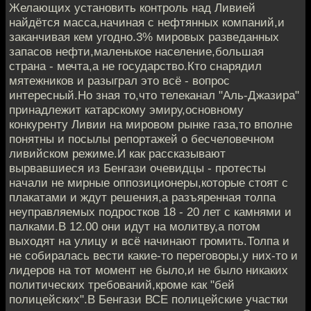
Желающих установить контроль над Ливией
найдётся масса,начиная с нефтянных компаний,и
заканчивая кем угодно.3% мировых разведанных
запасов нефти,маленькое население,большая
страна - мечта,а не государство.Кто снарядил
мятежников и разыграл это всё - вопрос
интересный.Но зная то,что телеканал "Аль-Джазира"
принадлежит катарскому эмиру,основному
конкуренту Ливии на мировом рынке газа,то вполне
понятны и посылы репортажей о бесчеловечном
ливийском режиме.И как рассказывают
вырвавшиеся из Бенгази очевидцы - протесты
начали не мирные оппозиционеры,которые стоят с
плакатами и ждут решения,а разъяренная толпа
неуправляемых подростков 18 - 20 лет с камнями и
палками.В 12.00 они идут на молитву,а потом
выходят на улицу и всё начинают громить.Толпа и
не собиралась вести какие-то переговоры,у них-то и
лидеров на тот момент не было,и не было никаких
политических требований,кроме как "бей
полицейских".В Бенгази ВСЕ полицейские участки