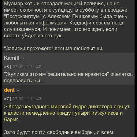
Муамар хоть и страдает манией величия, но не
имеет склонности к суициду. в субботу в передаче
"Постскриптум" с Алексеем Пушковым была очень
любопытная информация. Каддафи совсем нерд
случившемуся. И понимает, что его ждёт, если
власть уйдёт из его рук.
"Записки прохожего" весьма любопытны.
Kamill
»
#6 |
27.02.11 11:42
"Жуликам это им решительно не нравится" очепятка,
подправить бы...
dent
»
#7 |
27.02.11 11:43
> Когда неугодного мировой гидре диктатора скинут,
к власти немедленно придут упыри из жуликов и
барыг.
Зато будут почти свободные выборы, и всем