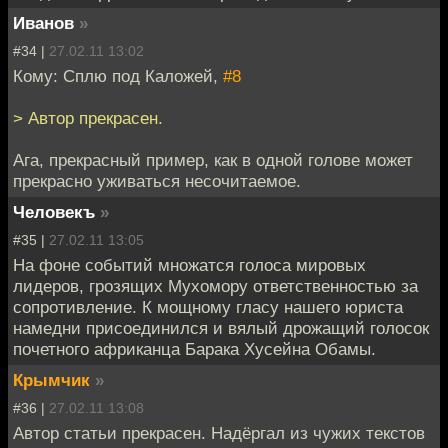
Иванов
»
#34 |
27.02.11 13:02
Кому: Сплю под Каложей,
#8
> Автор прекрасен.
Ага, прекрасный пример, как в одной голове может
прекрасно уживаться несочитаемое.
Человекъ
»
#35 |
27.02.11 13:05
На фоне событий множатся голоса мировых
лидеров, грозящих Мухомору ответственностью за
сопротивление. К мощному гласу нашего юриста
намедни присоединился и вялый дрожащий голосок
почетного африканца Барака Хусейна Обамы.
Крымчик
»
#36 |
27.02.11 13:08
Автор статьи прекрасен. Надёргал из чужих текстов