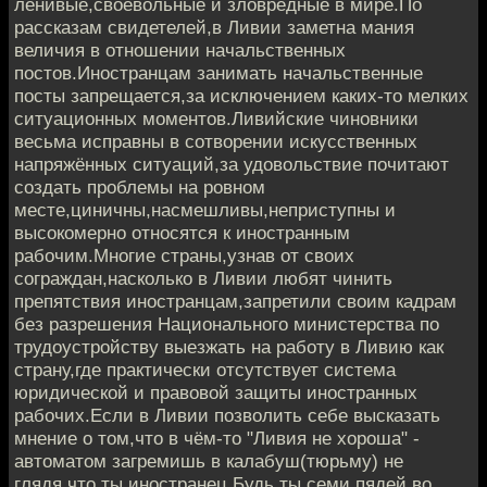
ленивые,своевольные и зловредные в мире.По
рассказам свидетелей,в Ливии заметна мания
величия в отношении начальственных
постов.Иностранцам занимать начальственные
посты запрещается,за исключением каких-то мелких
ситуационных моментов.Ливийские чиновники
весьма исправны в сотворении искусственных
напряжённых ситуаций,за удовольствие почитают
создать проблемы на ровном
месте,циничны,насмешливы,неприступны и
высокомерно относятся к иностранным
рабочим.Многие страны,узнав от своих
сограждан,насколько в Ливии любят чинить
препятствия иностранцам,запретили своим кадрам
без разрешения Национального министерства по
трудоустройству выезжать на работу в Ливию как
страну,где практически отсутствует система
юридической и правовой защиты иностранных
рабочих.Если в Ливии позволить себе высказать
мнение о том,что в чём-то "Ливия не хороша" -
автоматом загремишь в калабуш(тюрьму) не
глядя,что ты иностранец.Будь ты семи пядей во