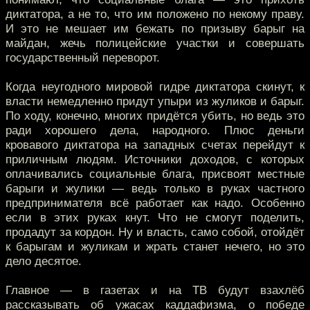
диктатора, а не то, что им положено по некому праву.
И это не мешает им бежать по призыву барыг на
майдан, жечь полицейские участки и совершать
государственный переворот.
Когда неугодного мировой гидре диктатора скинут, к
власти немедленно придут упыри из жуликов и барыг.
По ходу, конечно, многих придётся убить, но ведь это
ради хорошего дела, народного. Плюс деньги
кровавого диктатора на западных счетах перейдут к
приличным людям. Источники доходов, с которых
оплачивались социальные блага, присвоят местные
барыги и жулики — ведь только в руках частного
предпринимателя всё работает как надо. Особенно
если в этих руках кнут. Что не смогут поделить,
продадут за кордон. Ну и власть, само собой, отойдёт
к барыгам и жуликам и жрать станет нечего, но это
дело десятое.
Главное — в газетах и на ТВ будут взахлёб
рассказывать об ужасах каддафизма, о победе