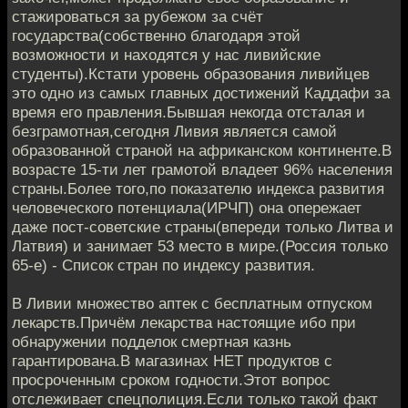
стажироваться за рубежом за счёт
государства(собственно благодаря этой
возможности и находятся у нас ливийские
студенты).Кстати уровень образования ливийцев
это одно из самых главных достижений Каддафи за
время его правления.Бывшая некогда отсталая и
безграмотная,сегодня Ливия является самой
образованной страной на африканском континенте.В
возрасте 15-ти лет грамотой владеет 96% населения
страны.Более того,по показателю индекса развития
человеческого потенциала(ИРЧП) она опережает
даже пост-советские страны(впереди только Литва и
Латвия) и занимает 53 место в мире.(Россия только
65-е) - Список стран по индексу развития.
В Ливии множество аптек с бесплатным отпуском
лекарств.Причём лекарства настоящие ибо при
обнаружении подделок смертная казнь
гарантирована.В магазинах НЕТ продуктов с
просроченным сроком годности.Этот вопрос
отслеживает спецполиция.Если только такой факт