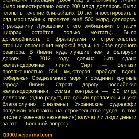
было инвестировано около 200 млрд долларов. Были
планы в течение ближайших 10 лет инвестировать в
ряд масштабных проектов ещё 500 млрд долларов.
(Гражданину Лукашенко с его амбициями о таких
цифрах остаётся только мечтать). Была
договорённость с французами о строительстве
станции опреснения морской воды, на базе ядерного
реактора. В Ливии куда лучшие чем в Беларуси
дороги. В 2012 году должна быть сдана
железнодорожная линия Сирт — Бенгази
протяженностью 554 км,которая пройдет вдоль
побережья Средиземного моря и соединит крупные
города Ливии. Строят дорогу российские
железнодорожники, сумма контракта — 2,2 млрд
долларов. (одно радует,что деньги проплачены и уже
благополучно спизжены) Украинские судоверфи
получили контракты на строительство судов, в том
числе и военного назначения(получат ли люди деньги
за это — большой вопрос).
l1000.livejournal.com