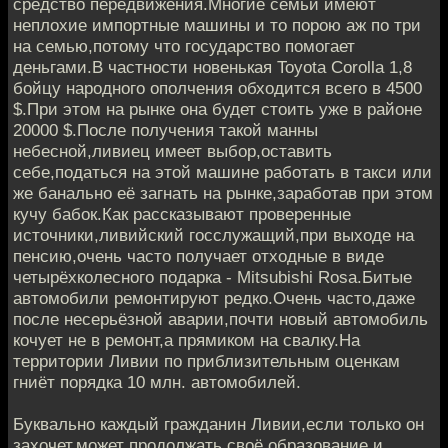
средство передвижения.Многие семьи имеют
неплохие импортные машины и то порою аж по три
на семью,потому что государство помогает
деньгами.В частности новенькая Toyota Corolla 1,8
бойцу народного ополчения обходится всего в 4500
$.При этом на рынке она будет стоить уже в районе
20000 $.После получения такой манны
небесной,ливиец имеет выбор,оставить
себе,податься на этой машине работать в такси или
же банально её загнать на рынке,заработав при этом
кучу бабок.Как рассказывают проверенные
источники,ливийский госслужащий,при выходе на
пенсию,очень часто получает отходные в виде
четырёхколесного подарка - Mitsubishi Rosa.Битые
автомобили ремонтируют редко.Очень часто,даже
после несерьёзной аварии,почти новый автомобиль
кочует не в ремонт,а прямиком на свалку.На
территории Ливии по приблизительным оценкам
гниёт порядка 10 млн. автомобилей.
Буквально каждый гражданин Ливии,если только он
захочет,может продолжать своё образование и