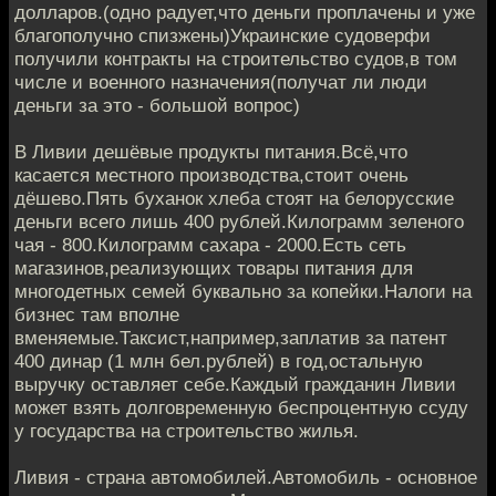
долларов.(одно радует,что деньги проплачены и уже
благополучно спизжены)Украинские судоверфи
получили контракты на строительство судов,в том
числе и военного назначения(получат ли люди
деньги за это - большой вопрос)
В Ливии дешёвые продукты питания.Всё,что
касается местного производства,стоит очень
дёшево.Пять буханок хлеба стоят на белорусские
деньги всего лишь 400 рублей.Килограмм зеленого
чая - 800.Килограмм сахара - 2000.Есть сеть
магазинов,реализующих товары питания для
многодетных семей буквально за копейки.Налоги на
бизнес там вполне
вменяемые.Таксист,например,заплатив за патент
400 динар (1 млн бел.рублей) в год,остальную
выручку оставляет себе.Каждый гражданин Ливии
может взять долговременную беспроцентную ссуду
у государства на строительство жилья.
Ливия - страна автомобилей.Автомобиль - основное