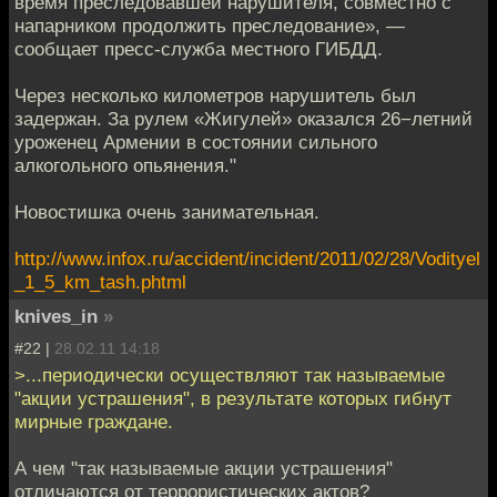
время преследовавшей нарушителя, совместно с
напарником продолжить преследование», —
сообщает пресс-служба местного ГИБДД.
Через несколько километров нарушитель был
задержан. За рулем «Жигулей» оказался 26−летний
уроженец Армении в состоянии сильного
алкогольного опьянения."
Новостишка очень занимательная.
http://www.infox.ru/accident/incident/2011/02/28/Vodityel
_1_5_km_tash.phtml
knives_in
»
#22 |
28.02.11 14:18
>...периодически осуществляют так называемые
"акции устрашения", в результате которых гибнут
мирные граждане.
А чем "так называемые акции устрашения"
отличаются от террористических актов?