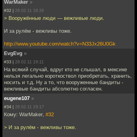
WarMaker
»
#32 |
28.02.11 18:26
> Вооружённые люди — вежливые люди.
И за рулём - вежливы тоже.
http://www.youtube.com/watch?v=N33Jx26U0Gk
EvgEvg
»
#33 |
28.02.11 19:11
На всякий случай, вдруг кто не слышал, в мексике
нельзя легально короткоствол приобретать, хранить,
носить и т.д. Ну а то, что вооруженные бандиты -
вежливые бандиты абсолютно согласен.
eugene107
»
#34 |
28.02.11 19:17
Кому: WarMaker,
#32
> И за рулём - вежливы тоже.