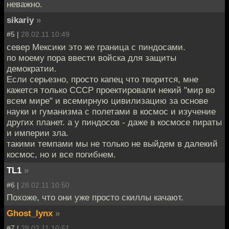
неважно.
sikariy
»
#5 |
28.02.11 10:49
север Мексики это же граница с пиндосами.
по моему пора ввести войска для защиты
демократии.
Если серьезно, просто капец что творится, мне
кажется только СССР проектировали некий "мир во
всем мире" и всемирную цивилизацию за основе
науки и гуманизма с полетами в космос и изучение
других планет. а у пиндосов - даже в космосе пираты
и империи зла.
такими темпами мы не только не выйдем в далекий
космос, но и все погибнем.
TL1
»
#6 |
28.02.11 10:50
Похоже, что они уже просто скиллы качают.
Ghost_lynx
»
#7 |
28.02.11 10:51