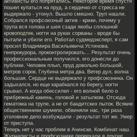
активисты его попрятались. Некоторое время спустя
пошел купаться на пруд, а сердечко от стресса не
выдержало - утонул. Вышло смешно. Труп нашли.
Собрался профсоюзный актив - крики, почему у
трупа вся голова и шея сзади якобы сплошной
кровоподтек, ногти на руках сорваны - вроде бы
пытали и убили его. Работал судмедэксперт, я сам
просил Владимира Васильевича Устинова,
генпрокурора, проконтролировать… Результат очень
профессиональным получился, его донесли до
публики. Человек плыл, пруд довольно большой,
метров сорок. Глубина метра два. Ветер дул, волна
большая. Сердце не выдержало у профсоюзника. Он
задыхался, но еще карабкался по берегу, ногти
срывал. А когда обессилел - его волной било о
прибрежный камень, головой и затылком. Отсюда
гематома на трупе, а не от бандитских пыток. Всякие
общественники шумели, обвиняли нас, три раза
уголовное дело возбуждали - результат тот же. Умер
от приступа.
Теперь нет у нас проблем в Ачинске. Комбинат наш.
Журналисты и профсюзники переехали в другие