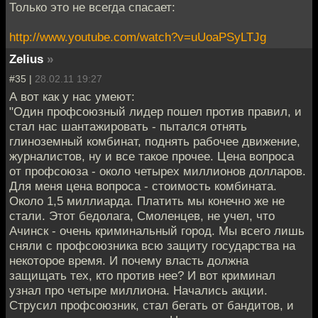
Только это не всегда спасает:
http://www.youtube.com/watch?v=uUoaPSyLTJg
Zelius
»
#35 |
28.02.11 19:27
А вот как у нас умеют:
"Один профсоюзный лидер пошел против правил, и
стал нас шантажировать - пытался отнять
глиноземный комбинат, поднять рабочее движение,
журналистов, ну и все такое прочее. Цена вопроса
от профсоюза - около четырех миллионов долларов.
Для меня цена вопроса - стоимость комбината.
Около 1,5 миллиарда. Платить мы конечно же не
стали. Этот бедолага, Смоленцев, не учел, что
Ачинск - очень криминальный город. Мы всего лишь
сняли с профсоюзника всю защиту государства на
некоторое время. И почему власть должна
защищать тех, кто против нее? И вот криминал
узнал про четыре миллиона. Начались акции.
Струсил профсоюзник, стал бегать от бандитов, и