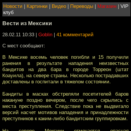
Новости
|
Картинки
|
Видео
|
Переводы
|
Магазин
|
VIP
клуб
Вести из Мексики
28.02.11 10:33
|
Goblin
|
41 комментарий
С мест сообщают:
В Мексике восемь человек погибли и 15 получили
ранения в результате нападения неизвестных
бандитов на два бара в городе Торреон (штат
Коауила), на севере страны. Несколько пострадавших
доставлены в госпитали в тяжелом состоянии.
Бандиты в масках обстреляли посетителей баров
накануне поздно вечером, после чего скрылись с
места преступления. Следствие пока не выдвигало
версий насчет мотивов нападения и принадлежности
преступников к каким-либо бандитским группировкам.
На севере Мексики отмечается опасная