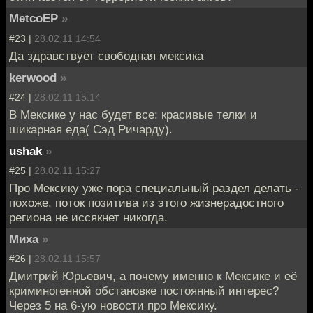
MetcoEP
»
#23 |
28.02.11 14:54
Да здравствует свободная мексика
kerwood
»
#24 |
28.02.11 15:14
В Мексике у нас будет все: красивые телки и
шикарная еда( Cэд Ричарду).
ushak
»
#25 |
28.02.11 15:27
Про Мексику уже пора специальный раздел делать -
похоже, поток позитива из этого жизнерадостного
региона не иссякнет никогда.
Миха
»
#26 |
28.02.11 15:57
Дмитрий Юрьевич, а почему именно к Мексике и её
криминогенной обстановке постоянный интерес?
Через 5 на 6-ую новости про Мексику.