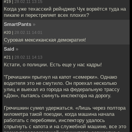
#19 |
28.02.11 13:15
Когда уже техасский рейнджер Чук ворвётся туда на
пикапе и перестреляет всех плохих?
SmartPants
»
#20 |
28.02.11 14:01
Суровая мексиканская демократия!
Said
»
#21 |
28.02.11 14:13
Кстати, о полиции. Есть еще у нас кадры!
"Гречишкин прыгнул на капот «семерки». Однако
водителя это не смутило. Он проехал несколько
улиц и выехал из города на федеральную трассу
«Дон», пытаясь скинуть инспектора на дорогу.
Гречишкин сумел удержаться. «Лишь через полтора
километра такой поездки, когда машина начала
работать с перебоями, инспектору удалось
спрыгнуть с капота и на служебной машине, все это