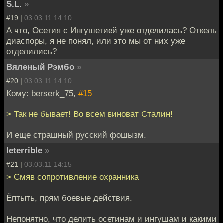
S.L.
»
#19 |
03.03.11 14:10
А что, Осетия с Ингушетией уже отделилась? Откель
диаспоры, я не понял, или это мы от них уже
отделились?
Вяленый Рэмбо
»
#20 |
03.03.11 14:10
Кому: berserk_75,
#15
> Так не бывает! Во всем виноват Сталин!
И еще страшный русский фошызм.
leterrible
»
#21 |
03.03.11 14:15
> Смяв сопротивление охранника
Ёптыть, прям боевые действия.
Непонятно, что делить осетинам и ингушам и какими