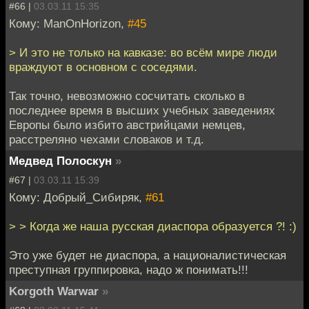
#66 |
03.03.11 15:35
Кому: ManOnHorizon,
#45
> И это не только на кавказе: во всём мире люди
враждуют в основном с соседями.
Так точно, невозможно сосчитать сколько в
последнее время в высших учебных заведениях
Европы было избито австрийцами немцев,
расстреляно чехами словаков и т.д.
Медвед Полоскун
»
#67 |
03.03.11 15:39
Кому: Добрый_Сибиряк,
#61
> > Когда же наша русская диаспора образуется ?! :)
Это уже будет не диаспора, а националистическая
преступная группировка, надо ж понимать!!!
Korgoth Warwar
»