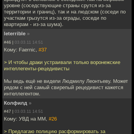
уровне (соседствующие страны срутся из-за
территории и границ), так и на людском (соседи по
участкам грызутся из-за ограды, соседи по
квартирам - из-за шума).
leterrible
»
#46 |
03.03.11 14:51
Кому: Faernic,
#37
> И чтобы драки устраивали только воронежские
интеллегенты-рецедивисты
Мы ведь ещё не видели Людмилу Леонтьеву. Может
рядом с ней самый свирепый рецедивист кажется
интеллегентом.
Колфилд
»
#47 |
03.03.11 14:51
Кому: УВД на ММ,
#26
> Предлагаю полицию расформировать за