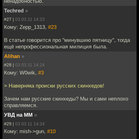
ненадобностью.
Techred
»
#27 |
03.03.11 14:23
Кому: Zepp_1313,
#23
В статье говорится про "минувшию пятницу", тогда
ещё непрофессиональная милиция была.
Alihan
»
#28 |
03.03.11 14:24
Кому: W0wik,
#3
> Наверняка происки русских скинхедов!
Зачем нам русские скинхеды? Мы и сами неплохо
справляемся.
УВД на ММ
»
#29 |
03.03.11 14:24
Кому: mish->gun,
#10