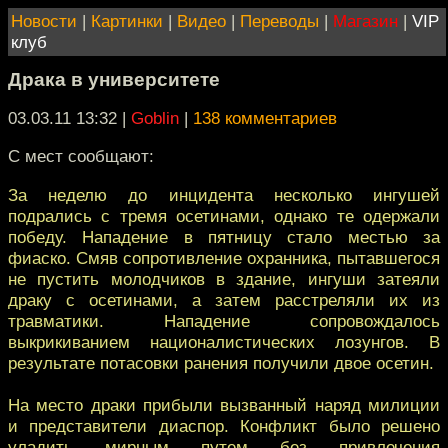
Новости
|
Картинки
|
Видео
|
Переводы
|
Магазин
|
VIP
клуб
Драка в университете
03.03.11 13:32
|
Goblin
|
138 комментариев
С мест сообщают:
За неделю до инцидента несколько ингушей
подрались с тремя осетинами, однако те одержали
победу. Нападение в пятницу стало местью за
фиаско. Смяв сопротивление охранника, пытавшегося
не пустить молодчиков в здание, ингуши затеяли
драку с осетинами, а затем расстреляли их из
травматики. Нападение сопровождалось
выкрикиванием националистических лозунгов. В
результате потасовки ранения получили двое осетин.
На место драки прибыли вызванный наряд милиции
и представители диаспор. Конфликт было решено
уладить мирным путем без привлечения