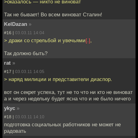
>оказалось — никто не виноват
Так не бывает! Во всем виноват Сталин!
KelDazan
»
#16 |
03.03.11 14:04
> драки со стрельбой и увечьями
[.]
,
Так должно быть?
rat
»
#17 |
03.03.11 14:05
> наряд милиции и представители диаспор.
вот он секрет успеха, тут не то что ни кто не виноват
а и через недельку будет ясна что и не было ничего
ykyc
»
#18 |
03.03.11 14:10
подготовка социальных работников не может не
радовать