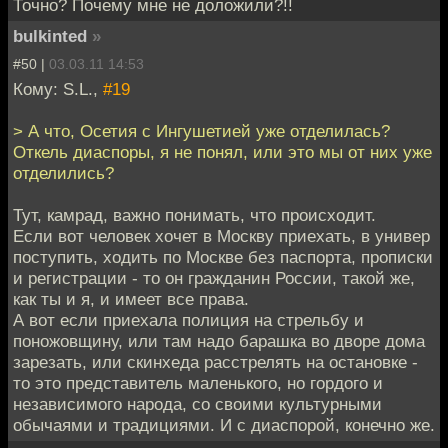
Точно? Почему мне не доложили?!!
bulkinted
»
#50 |
03.03.11 14:53
Кому: S.L.,
#19
> А что, Осетия с Ингушетией уже отделилась?
Откель диаспоры, я не понял, или это мы от них уже
отделились?
Тут, камрад, важно понимать, что происходит.
Если вот человек хочет в Москву приехать, в универ
поступить, ходить по Москве без паспорта, прописки
и регистрации - то он гражданин России, такой же,
как ты и я, и имеет все права.
А вот если приехала полиция на стрельбу и
поножовщину, или там надо барашка во дворе дома
зарезать, или скинхеда расстрелять на остановке -
то это представитель маленького, но гордого и
независимого народа, со своими культурными
обычаями и традициями. И с диаспорой, конечно же.