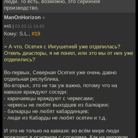
люди. То есть, возможно, это серийное
производство.
ManOnHorizon
»
#45 |
03.03.11 14:42
Кому: S.L.,
#19
> А что, Осетия с Ингушетией уже отделилась?
Откель диаспоры, я не понял, или это мы от них уже
отделились?
Во-первых, Северная Осетия уже очень давно
отдельная республика.
Во-вторых, это не так уж важно, потому что на
кавказе враждуют соседи:
- карачаевцы враждуют с черкесами;
- черкесы не любят выходцев из балкарии;
- балкарцы не любят кабардинцев;
- люди из Кабарды не любят осетин и т.д.
И это не только на кавказе: во всём мире люди
враждуют в основном с соседями. Как на мировом