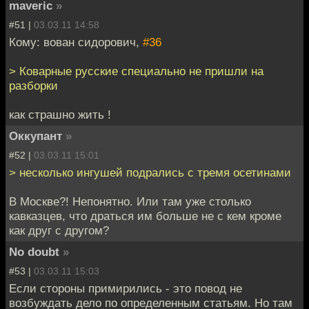
maveric
»
#51 |
03.03.11 14:58
Кому: вован сидорович,
#36
> Коварные русские специально не пришли на
разборки
как страшно жить !
Оккупант
»
#52 |
03.03.11 15:01
> несколько ингушей подрались с тремя осетинами
В Москве?! Непонятно. Или там уже столько
кавказцев, что драться им больше не с кем кроме
как друг с другом?
No doubt
»
#53 |
03.03.11 15:03
Если стороны примирились - это повод не
возбуждать дело по определенным статьям. Но там