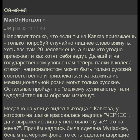
Ой-ёй-ёй
ManOnHorizon
»
#44 |
03.03.11 14:40
Напрягает только, что если ты на Кавказ приезжаешь
- только попробуй случайно лишнее слово вякнуть,
хоть вас там 20 человек ещё, а к нам кто угодно
приезжает и как хотят себя ведут. Да ещё и на
государственном уровне нам теперь палки в колёса
ставят: националистом может быть только русский,
соответственно и привлекаться за разжигание
межнациональной розни могут только русские.
Остальные пройдут по "мелкому хулиганству" или
чудодейственным образом исчезнут.
Недавно на улице видел выходца с Кавказа, у
которого на шапке красовалась надпись "ЧЕРКЕС",
да и выражение лица у него было "ну чё? кто на
меня?". Причём надпись была сделана Myriad-ом,
белым на чёрном фоне, то есть сделали шарящие