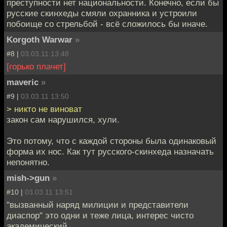
преступности нет национальности. Конечно, если бы
русские скинхеды смяли охранника и устроили
побоище со стрельбой - всё сложилось бы иначе.
Korgoth Warwar
»
#8 |
03.03.11 13:48
[горько плачет]
maveric
»
#9 |
03.03.11 13:50
> никто не виноват
закон сам нарушился, хули.
Это потому, что с каждой стороны была одинаковый
форма их нос. Как тут русского-скинхеда назначать
непонятно.
mish->gun
»
#10 |
03.03.11 13:51
"вызванный наряд милиции и представители
диаспор" это одни и теже лица, интерес чисто
академический