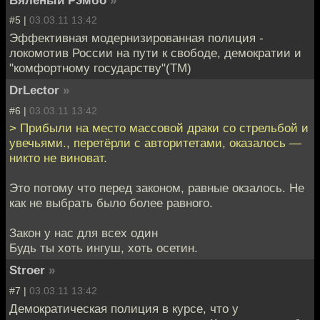
Вяленый Рэмбо
»
#5 |
03.03.11 13:42
Эффективная модернизированная полиция -
локомотив России на пути к свободе, демократии и
"комфортному государству"(ТМ)
DrLector
»
#6 |
03.03.11 13:42
> Прибыли на место массовой драки со стрельбой и
увечьями., перетёрли с авторитетами, оказалось —
никто не виноват.
Это потому что перед законом, равные окзалось. Не
как не выбрать было более равного.
Закон у нас для всех один
Будь ты хоть ингуш, хоть осетин.
Stroer
»
#7 |
03.03.11 13:42
Демократическая полиция в курсе, что у