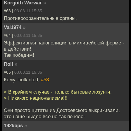
Korgoth Warwar
»
#63 |
03.03.11 15:35
Противоохранительные органы.
Val1974
»
#64 |
03.03.11 15:35
Эффективная нанополиция в милицейской форме -
в действии!
Так победим!
Roll
»
#65 |
03.03.11 15:35
Кому: bulkinted,
#58
> В крайнем случае - только бытовые лозунги.
> Никакого национализма!!!
Они просто цитаты из Достоевского выкрикивали,
это наше быдло все не так поняло!
192kbps
»