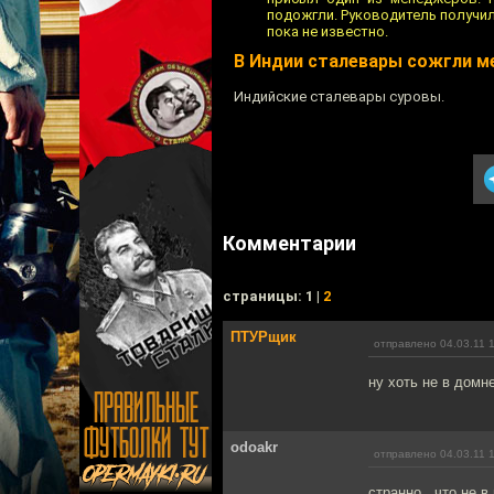
подожгли. Руководитель получил
пока не известно.
В Индии сталевары сожгли 
Индийские сталевары суровы.
Комментарии
cтраницы: 1 |
2
ПТУРщик
отправлено 04.03.11 
ну хоть не в домне
odoakr
отправлено 04.03.11 
странно , что не в 