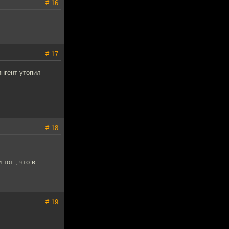
# 16
# 17
ингент утопил
# 18
тот , что в
# 19