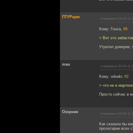
ПТУРщик
отправлено 04.03.11 
Кому: Гонzа,
#9
> Вот это забастов
Утратил доверие, ч
mau
отправлено 04.03.11 
Кому: odoakr,
#2
> что не в мартенов
Просто сейчас в м
Озорник
отправлено 04.03.11 
Как сказали бы ма
пролетарии всех 