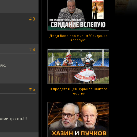
# 3
Дядя Вова про фильм "Свидание
вслепую"
# 4
иях.
# 5
О предстоящем Турнире Святого
Георгия
ами трогать!!!