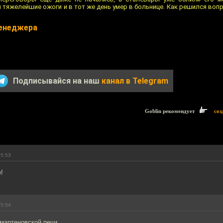
 тяжелейшие ожоги и в тот же день умер в больнице. Как решился воп
менеджера
Подписывайся на наш
канал в Telegram
Goblin рекомендует
соз
15:53
!
15:54
мартеновской печи ........