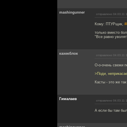
mashingunner
отправлено 04.03.11 
Кому: ПТУРщик,
#
только вместо бол
"Все равно уволят"
кахекблок
отправлено 04.03.11 
О-о-очень свежи п
>Поди, неприкаса
Касты - это же та
Гималаев
отправлено 04.03.11 
А если бы там был