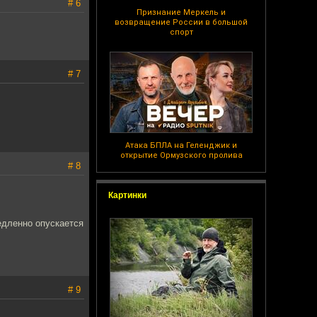
# 6
Признание Меркель и
возвращение России в большой
спорт
# 7
Атака БПЛА на Геленджик и
открытие Ормузского пролива
# 8
Картинки
едленно опускается
# 9