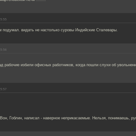
15:55
ом подумал. видать не настолько суровы Индийские Сталевары.
15:56
ад рабочие избили офисных работников, когда пошли слухи об увольнен
15:57
 Вон, Гоблин, написал - наверное неприкасаемые. Нельзя, понимаешь, рук