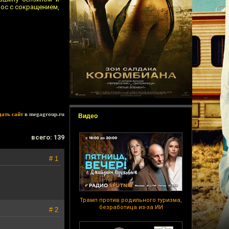
рос с сокращением,
дать сайт
в megagroup.ru
Видео
всего: 139
# 1
Трамп против родильного туризма,
безработица из-за ИИ
# 2