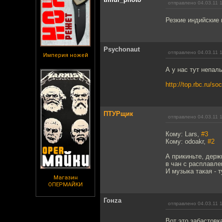
отправлено 04.03.11 
Резкие индийские 
Psychonaut
отправлено 04.03.11 
Империя ножей
А у нас тут непал
http://top.rbc.ru/s
ПТУРщик
отправлено 04.03.11 
Кому: Lars,
#3
Кому: odoakr,
#2
А прикиньте, держ
в чан с расплавле
И музыка такая - т
Магазин
ОПЕРМАЙКИ
Гонzа
отправлено 04.03.11 
Вот это забастовк