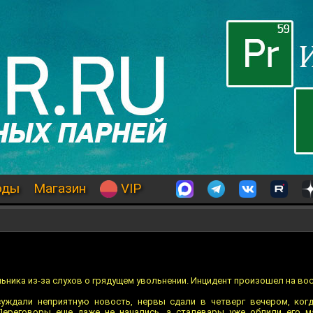
оды
Магазин
VIP
ьника из-за слухов о грядущем увольнении. Инцидент произошел на во
уждали неприятную новость, нервы сдали в четверг вечером, когд
Переговоры еще даже не начались, а сталевары уже облили его м