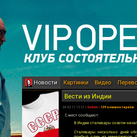
Картинки
Видео
Перев
Новости
Вести из Индии
04.03.11 15:51 |
Goblin
|
139 комментариев
С мест сообщают:
В Индии сталевары сожгли начал
Сталевары несколько дней обс
прибыл один из менеджеров. 