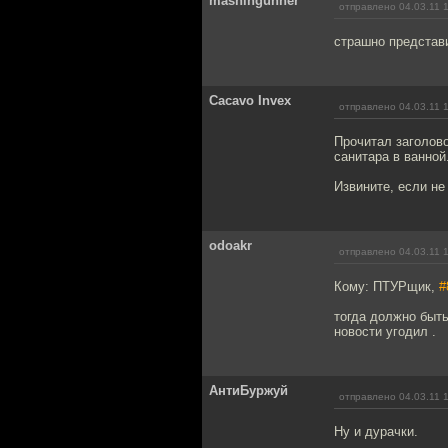
mashingunner
отправлено 04.03.11 
страшно представи
Cacavo Invex
отправлено 04.03.11 
Прочитал заголово
санитара в ванной
Извините, если не
odoakr
отправлено 04.03.11 
Кому: ПТУРщик,
#
тогда должно быть
новости угодил .
АнтиБуржуй
отправлено 04.03.11 
Ну и дурачки.