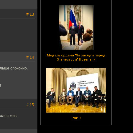
# 13
Медаль ордена "За заслуги перед
# 14
Отечеством" II степени
альше спокойно.
!
# 15
тался жив.
РВИО