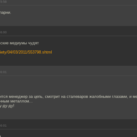
15:58
парни.
16:00
ьские медиумы чудят
ociety/04/03/2011/553798.shtml
16:01
ится менеджер за цепь, смотрит на сталеваров жалобными глазами, и м
нным металлом...
у-ду-ду!
16:01
а.