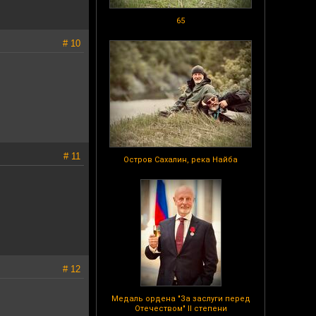
65
# 10
# 11
Остров Сахалин, река Найба
# 12
Медаль ордена "За заслуги перед
Отечеством" II степени