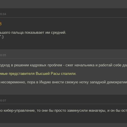
16:04
8
ьшого пальца показывает им средний.
.)
16:05
одход в решении кадровых проблем - сжег начальника и работай себе д
емые представителя Высшей Расы спалили.
к несовременно, пора в Индию внести свежую нотку западной демократии
16:07
о кибер-управление, то они бы просто заминусили манагеры, и он бы ос