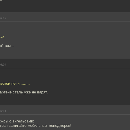
16:02
ка.
ё там...
16:04
ской печи ........
артене сталь уже не варят.
16:04
рксы с энгельсами:
стран зажигайте мобильных менеджеров!