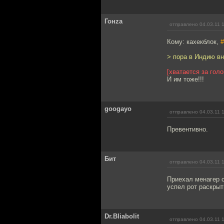
Гонzа
отправлено 04.03.11 
Кому: кахекблок,
#
> пора в Индию вн
[хватается за голо
И им тоже!!!
googayo
отправлено 04.03.11 
Превентивно.
Бит
отправлено 04.03.11 
Приехал менагер с
успел рот раскрыт
Dr.Bliabolit
отправлено 04.03.11 