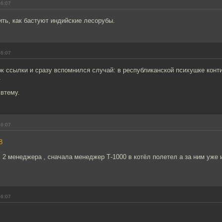
16:07
ть, как бастуют индийские лесорубы.
16:07
к ссылки и сразу вспомнился случай: в республиканской психушке конт
.
 втему.
16:07
8
 2 менеджера , сначала менеджер Т-1000 в котёл полетел а за ним уже и 
16:07