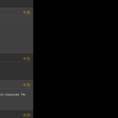
# 20
# 21
# 22
ату повысим. Не
# 23