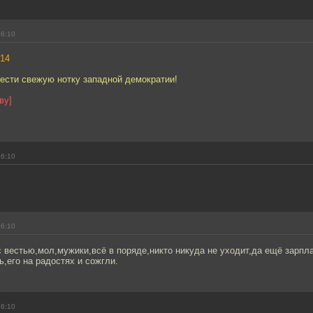
16:10
14
ести свежую нотку западной демократии!
ву]
16:10
16:10
 вестью,мол,мужики,всё в поряде,никто никуда не уходит,да ещё зарпл
ь,его на радостях и сожгли.
16:10