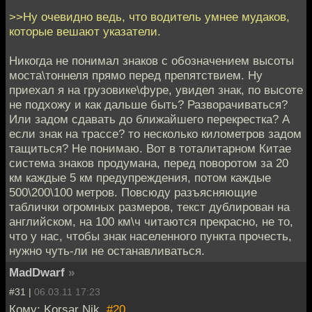
>>Ну очевидно ведь, что водитель умнее мудаков,
которые вешают указатели.
Никогда не понимал знаков с обозначением высоты
моста\тоннеля прямо перед препятствием. Ну
приехал я на грузовике\фуре, увидел знак, по высоте
не подхожу и как дальше быть? Разворачиваться?
Или задом сдавать до ближайшего перекрестка? А
если знак на трассе? то несколько километров задом
тащиться? Не понимаю. Вот в тоталитарном Китае
система знаков продумана, перед поворотом за 20
км каждые 5 км предупреждения, потом каждые
500\200\100 метров. Повсюду разъясняющие
таблички огромных размеров, текст дублирован на
английском, на 100 км\ч читаются прекрасно, не то,
что у нас, чтобы знак населенного пункта прочесть,
нужно чуть-ли не останавливаться.
MadDwarf
»
#31 |
06.03.11 17:23
Кому: Korsar Nik,
#20