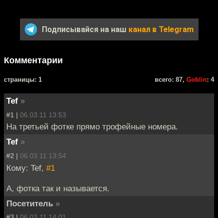
Подписывайся на наш
канал в Telegram
Комментарии
cтраницы: 1
всего: 87,
Goblin
: 4
Tef
»
#1 |
06.03.11 13:53
На третьей фотке прямо трофейные номера.
Tef
»
#2 |
06.03.11 13:54
Кому: Tef,
#1
А, фотка так и называется.
Посетитель
»
#3 |
06.03.11 14:01