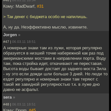
#46 |
06.03.11 18:34
Кому: MadDwarf,
#31
> Так денег с бюджета особо не напилишь.
А, ну да. Неэффективно мыслю, извините.
Jorgen
»
#47 |
06.03.11 18:51
А номерные знаки там из лужи, которая регулярно
образуется в низшей точке набережной как раз под
американскими мостами в направлении порта. Воду
там, пока стройка идет, откачивают не переставая.
Высота воды бывает достает до заднего моста Зила
- ну это если дожди шли больше 3 дней. Но люди то
ездят регулярно и номерные знаки там теряют с
такой же завидной регулярностью т.к. в луже дно
давно не асфальт.
sera
»
#48 |
06.03.11 18:51
Кому: Doom,
#45