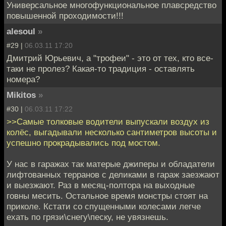
Универсальное многофункциональное плавсредство
повышенной проходимости!!!
alesoul
»
#29 |
06.03.11 17:20
Дмитрий Юрьевич, а "трофеи" - это от тех, кто все-
таки не пролез? Какая-то традиция - оставлять
номера?
Mikitos
»
#30 |
06.03.11 17:22
>>Самые толковые водители выпускали воздух из
колёс, выгадывали несколько сантиметров высоты и
успешно прокрадывались под мостом.
У нас в гаражах так матерые джиперы и обладатели
лифтованных терранов с деликами в гараж заезжают
и выезжают. Раз в месяц-полтора на выходные
говны месить. Остальное время монстры стоят на
приколе. Кстати со спущенными колесами легче
ехать по грязи\снегу\песку, не увязнешь.