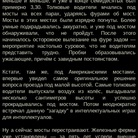
меньше и меньше, и уже в конце семидесятых был
примерно 3,30. Толковые водители мчались под
мосты на всех парах, ударяясь фурами об мост.
Мосты в этих местах были изрядно погнуты. Более
умные подкрадывались аккуратно, и уже под мостом
обнаруживали, что не пройдут. После этого
начиналось осторожное вылезание на фуре задом —
мероприятие настолько суровое, что не водителям
представить трудно. Пробки образовывались
ужасающие, причём с завидным постоянством.
Кстати, там же, под Американскими мостами,
впервые увидел самое оригинальное решение
вопроса проезда под малой высотой. Самые толковые
водители выпускали воздух из колёс, выгадывали
несколько сантиметров высоты и успешно
прокрадывались под мостом. Потом неоднократно
встречал данную "загадку" в интеллектуальных играх
для интеллектуалов.
Ну а сейчас мосты перестраивают. Железные фермы
уже установлены — за пять лет успели, внешне