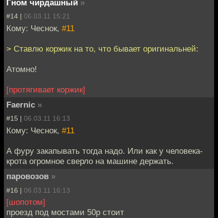
Гном чирдашный
»
#14 |
06.03.11 15:21
Кому: Чеснок,
#11
> Ставлю коржик на то, что бывает оригинальней:
Атомно!
[протягивает коржик]
Faernic
»
#15 |
06.03.11 16:13
Кому: Чеснок,
#11
А фуру закапывать тогда надо. Или как у человека-
крота огромное сверло на машине держать.
паровозов
»
#16 |
06.03.11 16:13
[шопотом]
проезд под мостами 50р стоит