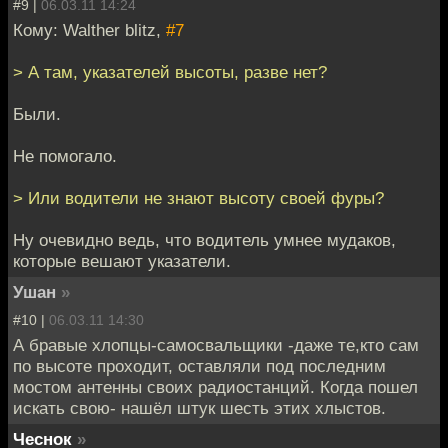
#9 |
06.03.11 14:24
Кому: Walther blitz,
#7
> А там, указателей высоты, разве нет?
Были.
Не помогало.
> Или водители не знают высоту своей фуры?
Ну очевидно ведь, что водитель умнее мудаков,
которые вешают указатели.
Ушан
»
#10 |
06.03.11 14:30
А бравые хлопцы-самосвальщики -даже те,кто сам
по высоте проходит, оставляли под последним
мостом антенны своих радиостанций. Когда пошел
искать свою- нашёл штук шесть этих хлыстов.
Чеснок
»