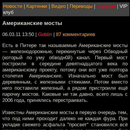
Новости
|
Картинки
|
Видео
|
Переводы
|
Магазин
|
VIP
клуб
Американские мосты
06.03.11 13:50
|
Goblin
|
87 комментариев
Есть в Питере так называемые Американские мосты
— железнодорожные, перекинутые через Обводный
(который по уму обводн0й) канал. Первый мост
построили в середине девятнадцатого века по
американскому проекту, потому они вот уже полтора
столетия Американские. Изначально мост был
деревянным, с железными стяжками. Потом вместо
него поставили железный, а рядом пристроили ещё
парочку мостов. Каковые не так давно, всего лишь с
2006 года, принялись перестраивать.
Известны Американские мосты в первую очередь тем,
что под ними проходит далеко не каждая фура. При
укладке свежего асфальта "просвет" становился всё