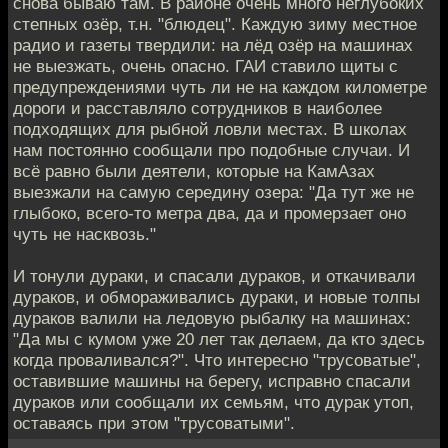
снова бываю там. В районе очень много неглубоких
степных озёр, т.н. "блюдец". Каждую зиму местное
радио и газеты твердили: на лёд озёр на машинах
не выезжать, очень опасно. ГАИ ставило щиты с
предупреждениями чуть ли не на каждом километре
дороги и расставляло сотрудников в наиболее
подходящих для рыбной ловли местах. В школах
нам постоянно сообщали про подобные случаи. И
всё равно были деятели, которые на КамАзах
выезжали на самую середину озера: "Да тут же не
глыбоко, всего-то метра два, да и промерзает оно
чуть не насквозь."
И тонули дураки, и спасали дураков, и откачивали
дураков, и обмораживались дураки, и новые толпы
дураков валили на ледовую рыбалку на машинах:
"Да мы с кумом уже 20 лет так делаем, да кто здесь
когда проваливался?". Что интересно "трусоватые",
оставившие машины на берегу, исправно спасали
дураков или сообщали их семьям, что дурак утоп,
оставаясь при этом "трусоватыми".