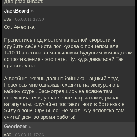
Два раза кивает.
JackBeard
»
#35 |
06.03.11 17:30
Ох, Америка!
Пронестись под мостом на полной скорости и
срубить себе чиста пол кузова с прицепом аля
Т-1000 в погоне за мальчонком будущим командором
сопротивления - это пять. Ну, куда деваться? Так
принято у нас.
А вообще, жизнь дальнобойщика - аццкий труд.
Повелось мне однажды сходить на экскурсию в
кабину фуры. Засмотревшись на всякие там
переключатели, управление закрылками, рычаг
катапульты, случайно поставил ноги в ботинках в
жилую зону. Ору было! Не знал. А у человека там
считай дом во время работы!
Geodezer
»
#36 |
06.03.11 17:36