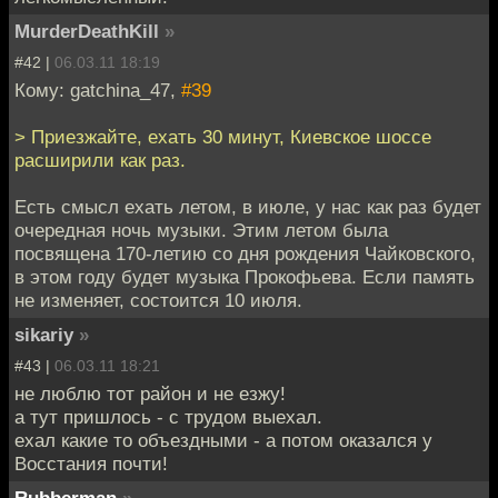
MurderDeathKill
»
#42 |
06.03.11 18:19
Кому: gatchina_47,
#39
> Приезжайте, ехать 30 минут, Киевское шоссе
расширили как раз.
Есть смысл ехать летом, в июле, у нас как раз будет
очередная ночь музыки. Этим летом была
посвящена 170-летию со дня рождения Чайковского,
в этом году будет музыка Прокофьева. Если память
не изменяет, состоится 10 июля.
sikariy
»
#43 |
06.03.11 18:21
не люблю тот район и не езжу!
а тут пришлось - с трудом выехал.
ехал какие то объездными - а потом оказался у
Восстания почти!