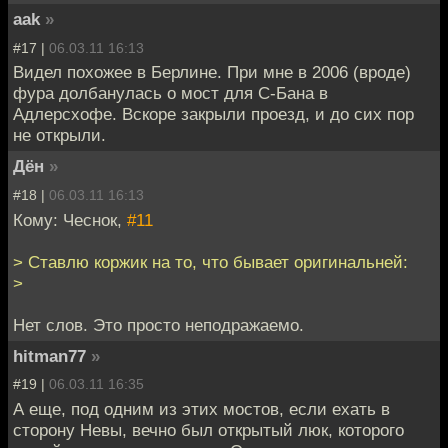
aak
»
#17 |
06.03.11 16:13
Видел похожее в Берлине. При мне в 2006 (вроде)
фура долбанулась о мост для С-Бана в
Адлерсхофе. Вскоре закрыли проезд, и до сих пор
не открыли.
Дён
»
#18 |
06.03.11 16:13
Кому: Чеснок,
#11
> Ставлю коржик на то, что бывает оригинальней:
>
Нет слов. Это просто неподражаемо.
hitman77
»
#19 |
06.03.11 16:35
А еще, под одним из этих мостов, если ехать в
сторону Невы, вечно был открытый люк, которого