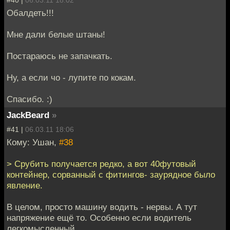
#40 |
06.03.11 18:02
Обалдеть!!!
Мне дали белые штаны!
Постараюсь не запачкать.
Ну, а если чо - лупите по кокам.
Спасибо. :)
JackBeard
»
#41 |
06.03.11 18:06
Кому: Ушан,
#38
> Срубить получается редко, а вот 40футовый
контейнер, сорванный с фитингов- заурядное было
явление.
В целом, просто машину водить - нервы. А тут
напряжение ещё то. Особенно если водитель
легкомысленный.