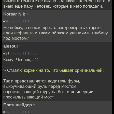
зимой в темноте не видно. Однажды влетел в него, и
знаю еще пару человек, которые в него попадали.
Korsar Nik
»
#20 |
06.03.11 16:35
Не пойму, а нельзя просто раскровырять старые
слои асфальта и таким образом увеличить глубину
под мостом?
alesoul
»
#21 |
06.03.11 16:35
Кому: Чеснок,
#11
> Ставлю коржик на то, что бывает оригинальней:
Так и представляется водитель фуры,
выкручивающий руль перед мостом,
опрокидывающий фуру на бок, и по инерции
проскальзывающий мост.
Бретшнейдер
»
#22 |
06.03.11 16:35