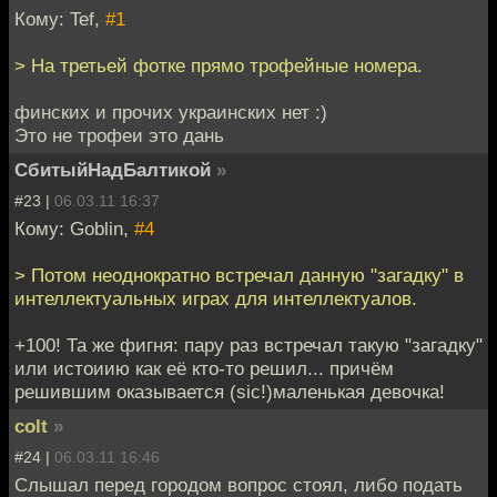
Кому: Tef,
#1
> На третьей фотке прямо трофейные номера.
финских и прочих украинских нет :)
Это не трофеи это дань
СбитыйНадБалтикой
»
#23 |
06.03.11 16:37
Кому: Goblin,
#4
> Потом неоднократно встречал данную "загадку" в
интеллектуальных играх для интеллектуалов.
+100! Та же фигня: пару раз встречал такую "загадку"
или истоиию как её кто-то решил... причём
решившим оказывается (sic!)маленькая девочка!
colt
»
#24 |
06.03.11 16:46
Слышал перед городом вопрос стоял, либо подать