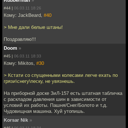
Rubberman
»
#44 |
06.03.11 18:26
Кому: JackBeard,
#40
> Мне дали белые штаны!
Поздравляю!!!
Doom
»
#45 |
06.03.11 18:33
Кому: Mikitos,
#30
> Кстати со спущенными колесами легче ехать по
грязи\снегу\песку, не увязнешь.
На приборной доске ЗиЛ-157 есть штатная табличка
с раскладом давления шин в зависимости от
условий их работы. Пашня/Снег/Болото и т.д.
Чудовищная машина. Хуй утопишь.
Korsar Nik
»