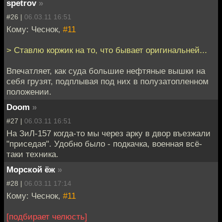
spetrov
»
#26 |
06.03.11 16:51
Кому: Чеснок,
#11
> Ставлю коржик на то, что бывает оригинальней...
Впечатляет, как суда большие нефтяные вышки на
себя грузят, подплывая под них в полузатопленном
положении.
Doom
»
#27 |
06.03.11 16:51
На ЗиЛ-157 когда-то мы через арку в двор въезжали
"приседая". Удобно было - подкачка, военная всё-
таки техника.
Морской ёж
»
#28 |
06.03.11 17:14
Кому: Чеснок,
#11
[подбирает челюсть]