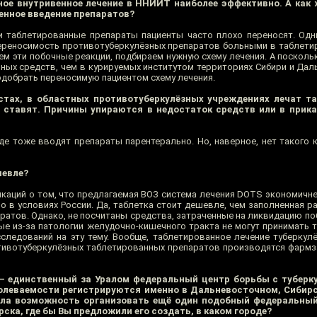
ное внутривенное лечение в ННИИТ наиболее эффективно. А как 
енное введение препаратов?
 и таблетированные препараты пациенты часто плохо переносят. Одн
реносимость противотуберкулёзных препаратов больными в таблети
ем эти побочные реакции, подбираем нужную схему лечения. А поскольк
ых средств, чем в курируемых институтом территориях Сибири и Даль
 подобрать переносимую пациентом схему лечения.
стах, в областных противотуберкулёзных учреждениях лечат т
 ставят. Причины упираются в недостаток средств или в прик
где тоже вводят препараты парентерально. Но, наверное, нет такого 
шевле?
икаций о том, что предлагаемая ВОЗ система лечения DOTS экономичне
но в условиях России. Да, таблетка стоит дешевле, чем заполненная 
ратов. Однако, не посчитаны средства, затраченные на ликвидацию по
ые из-за патологии желудочно-кишечного тракта не могут принимать т
сследований на эту тему. Вообще, таблетированное лечение туберкул
тивотуберкулёзных таблетированных препаратов производятся фармза
— единственный за Уралом федеральный центр борьбы с туберк
болеваемости регистрируются именно в Дальневосточном, Сибир
ыла возможность организовать ещё один подобный федеральный
ска, где бы Вы предложили его создать, в каком городе?