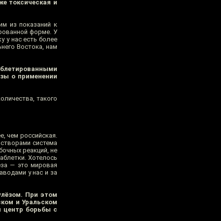
же токсическая и
им из показаний к
рованной форме. У
у у нас есть более
него Востока, нам
аблетированными
азы о применении
количества, такого
е, чем российская.
растворами система
бочных реакций, не
аблетки. Хотелось
ёза — это мировая
водами у нас и за
улёзом. При этом
ском и Уральском
 центр борьбы с