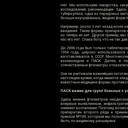
Нет. Мы используем лекарства, заку
исследований, рекомендации. Здесь
туберкулёза, одна из передовых мет
больше внутривенных, жидких форм 
Например, около 5 лет назад исчез к
введения. Такие формы препаратов
но теперь их нет. Другой пример, мы
нас его нет. Слава богу, что не так 
До 2006 года был только таблетиров
1954 года, широко использовался в
изготавливался в СССР. Многочисл
изониазидом и ПАСК. Далее, в пер
отечественные фтизиатры отказались,
Они не учитывали важнейших патоген
настоящее время, когда имеется эпи
известные медицине формы противоту
ПАСК важен для групп больных с у
Здесь мнения фтизиатров неоднозна
впервые выявленным, инфильтратив
снимает воспаление. Поэтому, возмож
препаратам второго ряда и примен
приказе №109, которым мы пользуемс
быть, по-видимому, расширена.