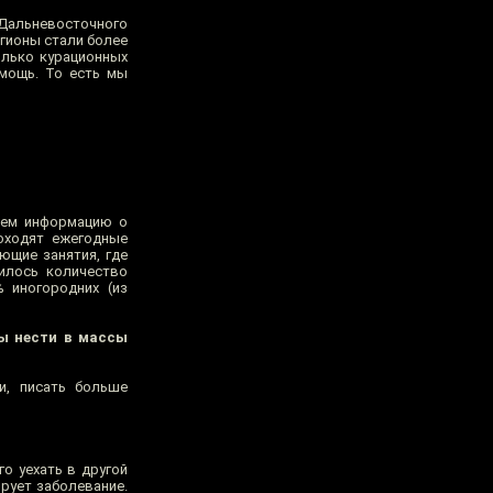
 Дальневосточного
гионы стали более
олько курационных
омощь. То есть мы
аем информацию о
оходят ежегодные
ющие занятия, где
чилось количество
 иногородних (из
бы нести в массы
и, писать больше
о уехать в другой
ирует заболевание.