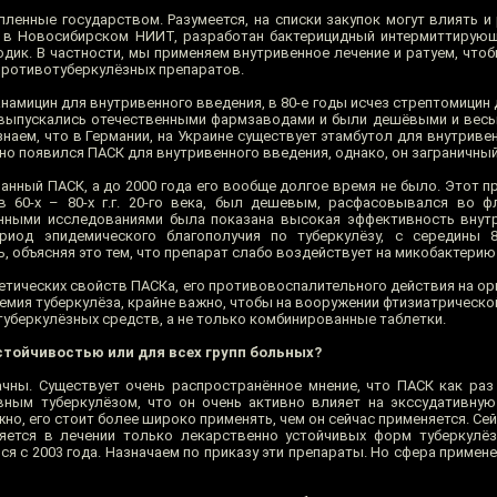
пленные государством. Разумеется, на списки закупок могут влиять и
, в Новосибирском НИИТ, разработан бактерицидный интермиттирую
одик. В частности, мы применяем внутривенное лечение и ратуем, что
противотуберкулёзных препаратов.
анамицин для внутривенного введения, в 80-е годы исчез стрептомицин
 выпускались отечественными фармзаводами и были дешёвыми и вес
 знаем, что в Германии, на Украине существует этамбутол для внутривен
давно появился ПАСК для внутривенного введения, однако, он заграничный
анный ПАСК, а до 2000 года его вообще долгое время не было. Этот п
 60-х – 80-х г.г. 20-го века, был дешевым, расфасовывался во ф
енными исследованиями была показана высокая эффективность внут
иод эпидемического благополучия по туберкулёзу, с середины 80
 объясняя это тем, что препарат слабо воздействует на микобактерию
етических свойств ПАСКа, его противовоспалительного действия на ор
демия туберкулёза, крайне важно, чтобы на вооружении фтизиатрическ
беркулёзных средств, а не только комбинированные таблетки.
стойчивостью или для всех групп больных?
чны. Существует очень распространённое мнение, что ПАСК как ра
ным туберкулёзом, что он очень активно влияет на экссудативную
но, его стоит более широко применять, чем он сейчас применяется. Сей
яется в лечении только лекарственно устойчивых форм туберкулёз
я с 2003 года. Назначаем по приказу эти препараты. Но сфера примен