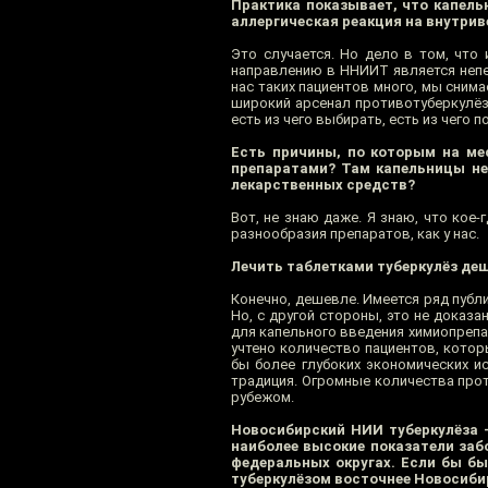
Практика показывает, что капель
аллергическая реакция на внутрив
Это случается. Но дело в том, что
направлению в ННИИТ является непе
нас таких пациентов много, мы снима
широкий арсенал противотуберкулёзн
есть из чего выбирать, есть из чего
Есть причины, по которым на ме
препаратами? Там капельницы не
лекарственных средств?
Вот, не знаю даже. Я знаю, что кое-
разнообразия препаратов, как у нас.
Лечить таблетками туберкулёз де
Конечно, дешевле. Имеется ряд публ
Но, с другой стороны, это не доказа
для капельного введения химиопрепа
учтено количество пациентов, котор
бы более глубоких экономических и
традиция. Огромные количества про
рубежом.
Новосибирский НИИ туберкулёза 
наиболее высокие показатели за
федеральных округах. Если бы б
туберкулёзом восточнее Новосибир