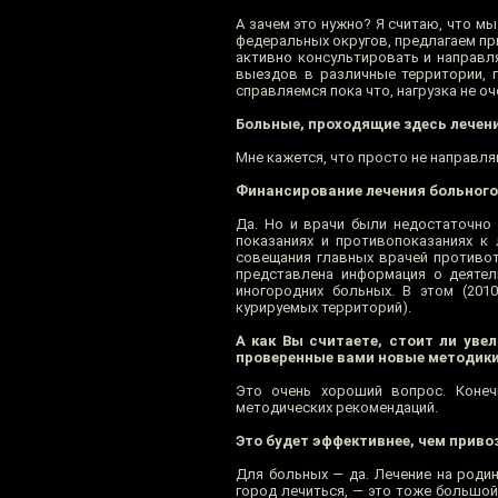
А зачем это нужно? Я считаю, что м
федеральных округов, предлагаем пр
активно консультировать и направл
выездов в различные территории, г
справляемся пока что, нагрузка не оч
Больные, проходящие здесь лечение
Мне кажется, что просто не направля
Финансирование лечения больного
Да. Но и врачи были недостаточно
показаниях и противопоказаниях к
совещания главных врачей противот
представлена информация о деятел
иногородних больных. В этом (201
курируемых территорий).
А как Вы считаете, стоит ли уве
проверенные вами новые методики
Это очень хороший вопрос. Конеч
методических рекомендаций.
Это будет эффективнее, чем приво
Для больных — да. Лечение на родин
город лечиться, — это тоже большой