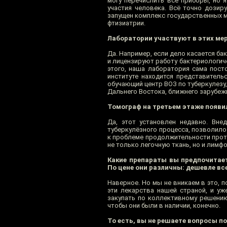
могу перечислить все приборы, но 
участия человека. Всё точно дозир
запущен комплекс государственных м
фтизиатрии.
Лаборатории участвуют в этих ме
Да. Например, если дело касается б
и лицензируют работу бактериологич
этого, наша лаборатория сама пост
институте находится представитель
обучающий центр ВОЗ по туберкулезу,
Дальнего Востока, ближнего зарубеж
Томограф на третьем этаже появил
Да, этот установлен недавно. Вне
туберкулёзного процесса, позволил
к проблеме продолжительности прот
не только легочную ткань, но и лимф
Какие препараты вы предпочитает
По цене они различны: дешевле вс
Наверное. Но мы не вникаем в это, 
эти лекарства нашей страной, и у
закупать по коллективному решению
чтобы они были в наличии, конечно.
То есть, вы не решаете вопросы п