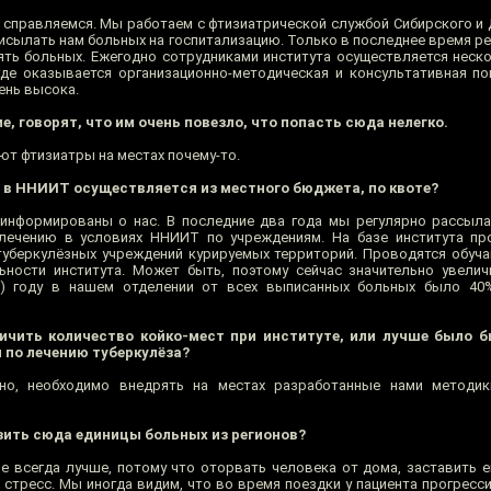
ы справляемся. Мы работаем с фтизиатрической службой Сибирского и
исылать нам больных на госпитализацию. Только в последнее время ре
ять больных. Ежегодно сотрудниками института осуществляется неск
де оказывается организационно-методическая и консультативная п
ень высока.
, говорят, что им очень повезло, что попасть сюда нелегко.
ют фтизиатры на местах почему-то.
 в ННИИТ осуществляется из местного бюджета, по квоте?
 информированы о нас. В последние два года мы регулярно рассыл
 лечению в условиях ННИИТ по учреждениям. На базе института пр
уберкулёзных учреждений курируемых территорий. Проводятся обуча
ьности института. Может быть, поэтому сейчас значительно увели
0) году в нашем отделении от всех выписанных больных было 40%
личить количество койко-мест при институте, или лучше было 
 по лечению туберкулёза?
но, необходимо внедрять на местах разработанные нами методик
зить сюда единицы больных из регионов?
е всегда лучше, потому что оторвать человека от дома, заставить ег
 стресс. Мы иногда видим, что во время поездки у пациента прогресс