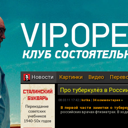
Картинки
Видео
Перев
Новости
Про туберкулёз в России
08.03.11 17:42 |
kotka
|
34 комментария
»
В первой части заметки о туберк
российских врачах-фтизиатрах. В ход