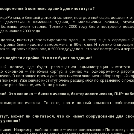
 современный комплекс зданий для института?
ице Репина, в бывшей детской колонии, построенной ещё в довоенные г
: двухэтажные каменные здания, с маленькими окнами, огром
больных, очень старые. Только к 2000 году было построено новое
а в начале 2000 года.
долгим, институт проектировался здесь, в лесу, ещё в середине 
стройка была надолго заморожена, в 80-е годы. И только благодаря
ксандровича Краснова, к 2000 году удалось это всё построить и пере
са ведётся стройка. Что это будет за здание?
вный корпус, где будет размещаться администрация института 
ко основной — лечебный корпус, а сейчас мы одновременно работ
усов. В настоящее время уже практически закончен лабораторный кор
 покажет. Уже сейчас институт очень расширился по сравнению с преж
тыре раза больше, чем было раньше.
рий. Это клинико — биохимическая, бактериологическая, ПЦР-лаб
патоморфологическая. То есть, почти полный комплект собствен
тут, может ли считаться, что он имеет оборудование для сво
у уровню?
вание. Например, лабораторное — очень современное. Поскольку я не 