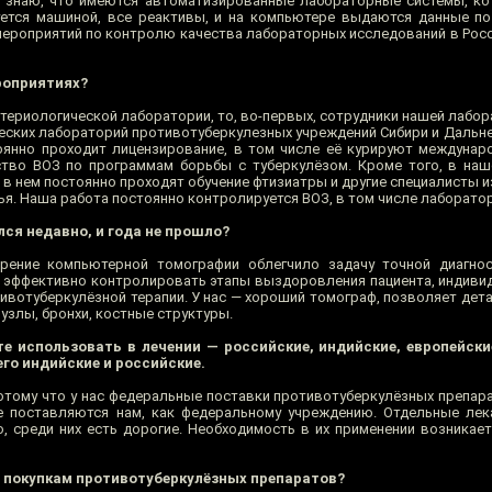
я знаю, что имеются автоматизированные лабораторные системы, к
уется машиной, все реактивы, и на компьютере выдаются данные по
ероприятий по контролю качества лабораторных исследований в Росси
роприятиях?
актериологической лаборатории, то, во-первых, сотрудники нашей лаб
еских лабораторий противотуберкулезных учреждений Сибири и Дальне
оянно проходит лицензирование, в том числе её курируют междунар
ство ВОЗ по программам борьбы с туберкулёзом. Кроме того, в наш
 в нем постоянно проходят обучение фтизиатры и другие специалисты и
ья. Наша работа постоянно контролируется ВОЗ, в том числе лаборато
ся недавно, и года не прошло?
дрение компьютерной томографии облегчило задачу точной диагно
о эффективно контролировать этапы выздоровления пациента, индиви
ивотуберкулёзной терапии. У нас — хороший томограф, позволяет дет
оузлы, бронхи, костные структуры.
е использовать в лечении — российские, индийские, европейски
его индийские и российские.
потому что у нас федеральные поставки противотуберкулёзных препара
же поставляются нам, как федеральному учреждению. Отдельные ле
, среди них есть дорогие. Необходимость в их применении возникает
о покупкам противотуберкулёзных препаратов?