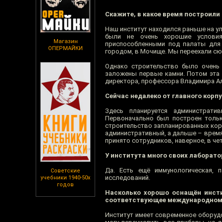
Скажите, в какое время построили
Наш институт находился раньше на ул
были не очень хорошие условия
Магазин
приспособленными под палаты для 
ОПЕРМАЙКИ
городом, в Мочище. Мы переехали сюд
Однако строительство было очень 
заложены первые камни. Потом эта 
директора, профессора Владимира Але
Сейчас недалеко от главного корпу
Здесь планируется администрати
Первоначально был построен толь
строительство запланированных корп
административный, а дальше – время
принято сотрудников, наверное, в че
У института много своих лаборато
Да. Есть ещё иммунологическая, 
Советские
исследований.
учебники 1940-50х
годов
Насколько хорошо оснащён инсти
соответствующее международном
Институт имеет современное оборудо