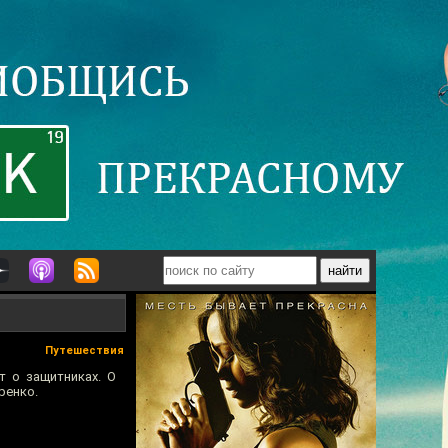
Путешествия
т о защитниках. О
ренко.