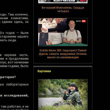
Вечерний Излучатель: Сердца
четырех
оды. Там, конечно,
ными комнатами,
 здание здесь, за
70-х годов — были
 стараниям нашего
ехать сюда.
Goblin News 205: террорист Павел
Дуров, смерть академика Зезина,
и научная часть.
масло из канализации
аем и продолжаем
пус, вот начинаем
ними годами, было
Картинки
оратория?
ных лабораторных
их исследований,
там работаю, я не