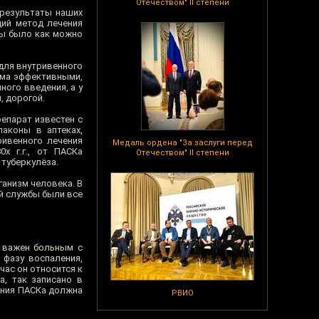
Отечеством" II степени
 результаты наших
щий метод лечения
бы было как можно
 для внутривенного
ьма эффективными,
ного введения, а у
, дорогой.
репарат известен с
лаконы в аптеках,
ривенного лечения
Медаль ордена "За заслуги перед
х г.г., от ПАСКа
Отечеством" II степени
 туберкулёза.
ганизм человека. В
ой службы были все
з важен больным с
 фазу воспаления,
час он относится к
а, так записано в
ения ПАСКа должна
РВИО