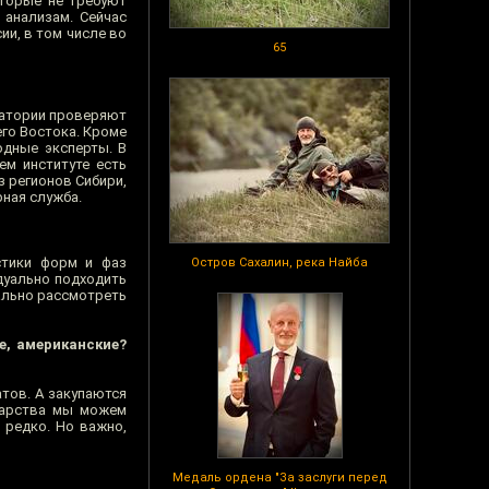
оторые не требуют
 анализам. Сейчас
и, в том числе во
65
оратории проверяют
го Востока. Кроме
одные эксперты. В
ем институте есть
з регионов Сибири,
рная служба.
стики форм и фаз
Остров Сахалин, река Найба
дуально подходить
ально рассмотреть
е, американские?
тов. А закупаются
карства мы можем
 редко. Но важно,
Медаль ордена "За заслуги перед