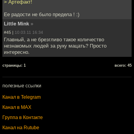
> Артефакт!
Ее радости не было предела ! :)
Little Mink
»
#45 |
10.03.11 16:34
Главный, а не брезгливо такое количество
незнакомых людей за руку мацать? Просто
интересно.
cтраницы: 1
всего: 45
полезные ссылки
Канал в Telegram
Канал в MAX
Группа в Контакте
Канал на Rutube