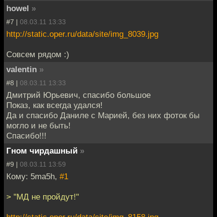
howel
»
#7 |
08.03.11 13:33
http://static.oper.ru/data/site/img_8039.jpg
Совсем рядом :)
valentin
»
#8 |
08.03.11 13:33
Дмитрий Юрьевич, спасибо большое
Показ, как всегда удался!
Да и спасибо Даниле с Марией, без них фоток бы
могло и не быть!
Спасибо!!!
Гном чирдашный
»
#9 |
08.03.11 13:59
Кому: 5ma5h,
#1
> "МД не пройдут!"
http://static.oper.ru/data/site/img_8158.jpg