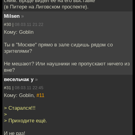
сним. Вроде видел ее на его выставке
(в Питере на Лиговском проспекте).
Milsen
»
#30 |
08.03.11 21:22
Кому: Goblin
Ты в "Москве" прямо в зале сидишь рядом со
зрителями?
Не мешают? Или наушники не пропускают ничего из
вне?
весельчак у
»
#31 |
08.03.11 22:45
Кому: Goblin,
#11
> Старался!!!
>
> Приходите ещё.
И не раз!