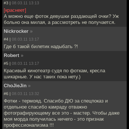
#3 |
08.03.11 13:13
[краснеет]
А можно еще фоток девушки раздающей очки? Уж
больно она милая, а рассмотреть не получается.
Nickrocker
»
#4 |
08.03.11 13:17
Где б такой билетик надыбать ?!
Robert
»
#5 |
08.03.11 13:17
Красивый кинотеатр судя по фоткам, кресла
шикарные. У нас таких пока нету.)
ChoJieJin
»
#6 |
08.03.11 13:32
Фотки - термояд. Спасибо ДЮ за спецпоказ и
отдельное спасибо камраду отважно
фотографирующему все это - мастер. Чтобы даже
моя морда получилась ничего - это признак
профессионализма !!!