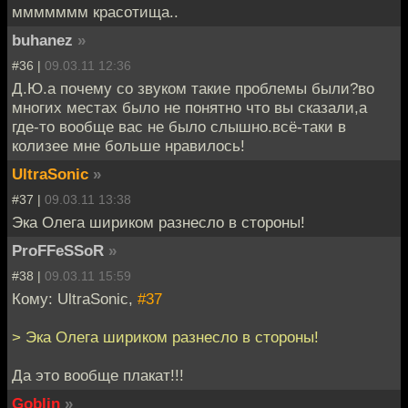
ммммммм красотища..
buhanez
»
#36 |
09.03.11 12:36
Д.Ю.а почему со звуком такие проблемы были?во
многих местах было не понятно что вы сказали,а
где-то вообще вас не было слышно.всё-таки в
колизее мне больше нравилось!
UltraSonic
»
#37 |
09.03.11 13:38
Эка Олега шириком разнесло в стороны!
ProFFeSSoR
»
#38 |
09.03.11 15:59
Кому: UltraSonic,
#37
> Эка Олега шириком разнесло в стороны!
Да это вообще плакат!!!
Goblin
»