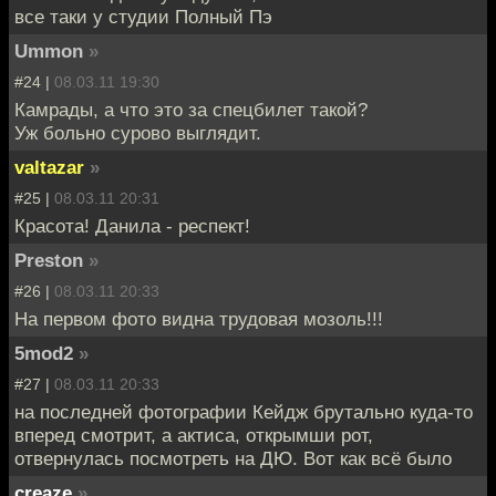
все таки у студии Полный Пэ
Ummon
»
#24 |
08.03.11 19:30
Камрады, а что это за спецбилет такой?
Уж больно сурово выглядит.
valtazar
»
#25 |
08.03.11 20:31
Красота! Данила - респект!
Preston
»
#26 |
08.03.11 20:33
На первом фото видна трудовая мозоль!!!
5mod2
»
#27 |
08.03.11 20:33
на последней фотографии Кейдж брутально куда-то
вперед смотрит, а актиса, открымши рот,
отвернулась посмотреть на ДЮ. Вот как всё было
creaze
»