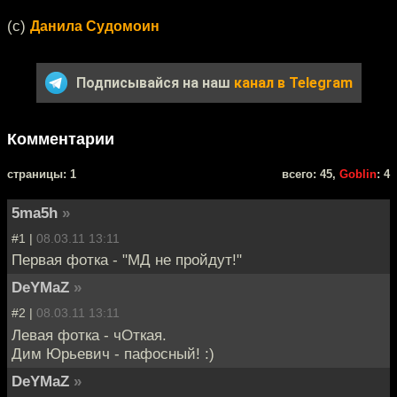
(c)
Данила Судомоин
Подписывайся на наш
канал в Telegram
Комментарии
cтраницы: 1
всего: 45,
Goblin
: 4
5ma5h
»
#1 |
08.03.11 13:11
Первая фотка - "МД не пройдут!"
DeYMaZ
»
#2 |
08.03.11 13:11
Левая фотка - чОткая.
Дим Юрьевич - пафосный! :)
DeYMaZ
»