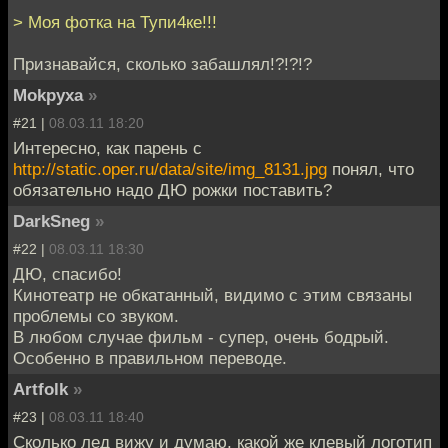
> Моя фотка на Тупи4ке!!!
Признавайся, сколько забашлял!?!?!?
Mokpyxa
»
#21 |
08.03.11 18:20
Интересно, как парень с
http://static.oper.ru/data/site/img_8131.jpg
понял, что
обязательно надо ДЮ рожки поставить?
DarkSneg
»
#22 |
08.03.11 18:30
ДЮ, спасибо!
Кинотеатр не обкатанный, видимо с этим связаны
проблемы со звуком.
В любом случае фильм - супер, очень бодрый.
Особенно в правильном переводе.
Artfolk
»
#23 |
08.03.11 18:40
Сколько лед вижу и думаю, какой же клевый логотип