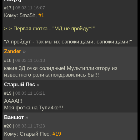
#17 |
08.03.11 16:07
Кому: 5ma5h,
#1
> > Первая фотка - "МД не пройдут!"
"А пройдут - так мы их сапожищами, сапожищами!"
Zander
»
#18 |
08.03.11 16:13
какие 3Д очки солидные! Мультипликатору из
известного ролика пондравились бы!!!
Старый Пес
»
#19 |
08.03.11 16:21
АААА!!!
Моя фотка на Тупи4ке!!!
Ваншот
»
#20 |
08.03.11 17:23
Кому: Старый Пес,
#19