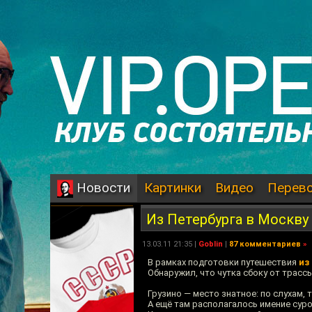
Картинки
Видео
Перев
Новости
Из Петербурга в Москву
13.03.11 21:35 |
Goblin
|
87 комментариев
»
В рамках подготовки путешествия
из
Обнаружил, что чутка сбоку от трасс
Грузино — место знатное: по слухам,
А ещё там располагалось имение суро