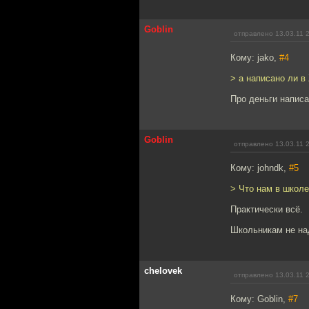
Goblin
отправлено 13.03.11 
Кому: jako,
#4
> а написано ли в
Про деньги написа
Goblin
отправлено 13.03.11 
Кому: johndk,
#5
> Что нам в школе
Практически всё.
Школьникам не над
chelovek
отправлено 13.03.11 
Кому: Goblin,
#7