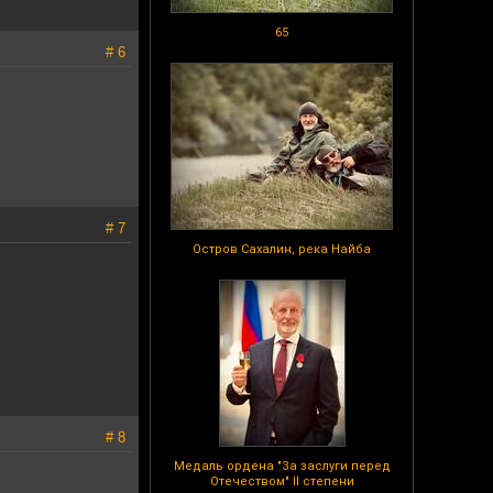
65
# 6
# 7
Остров Сахалин, река Найба
# 8
Медаль ордена "За заслуги перед
Отечеством" II степени