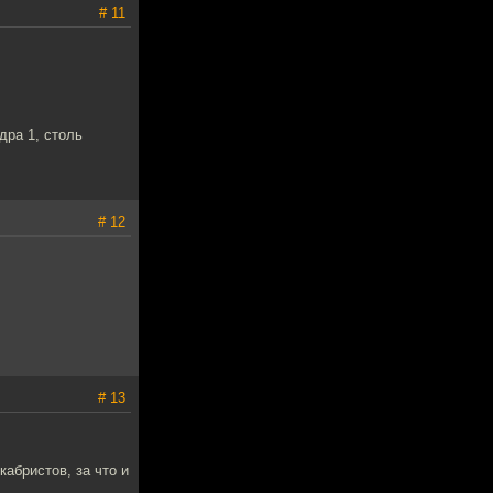
# 11
дра 1, столь
# 12
# 13
кабристов, за что и