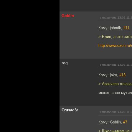
Goblin
отправлено 13.03.11 
Кому: johndk,
#11
> Блин, а что чита
http://www.ozon.ru/
rog
отправлено 13.03.11 
Кому: jako,
#13
> Аракчеев отказа
может, cвое мути
Crusad3r
отправлено 13.03.11 
Кому: Goblin,
#7
> Школьникам не н