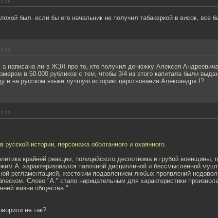
21:39
лохой был. если бы его начальник не получил табакеркой в висок, все б
21:53
 а написано ли в ЖЗЛ про то, кто получил денюжку Алексея Андреевича
азмером в 50.000 рубликов с тем, чтобы 3/4 из этого капитала были выда
ду и на русском языке лучшую историю царствования Александра I?
21:53
 в русской истории, персонажа оболганного и охаянного.
литика крайней реакции, полицейского деспотизма и грубой военщины, 
ежим А. характеризовался палочной дисциплиной и бессмысленной мушт
ой регламентацией, жестоким подавлением любых проявлений недоволь
леском. Слово "А." стало нарицательным для характеристики произвол
нней жизни общества."
оворили не так?