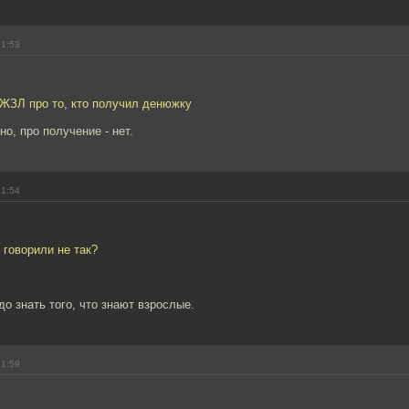
21:53
 ЖЗЛ про то, кто получил денюжку
но, про получение - нет.
21:54
 говорили не так?
о знать того, что знают взрослые.
21:59