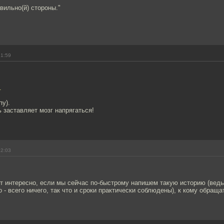
вильно(й) стороны."
21:59
.
пу).
 заставляет мозг напрягаться!
22:03
вот интересно, если мы сейчас по-быстрому напишем такую историю (ведь
 - всего ничего, так что и сроки практически соблюдены), к кому обращ