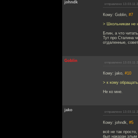
johndk
отправлено 13.03.11 
Кому: Goblin,
#7
> Школьникам не н
Блин, а что читать
Тут про Сталина ч
отдаленные, совет
Goblin
отправлено 13.03.11 
Кому: jako,
#10
> к кому обращат
Не ко мне.
jako
отправлено 13.03.11 
Кому: johndk,
#5
всё не так просто
был наказан злым