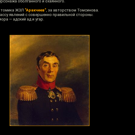
ерсонажа оболганного и охаянного.
м томика ЖЗЛ
"Аракчеев"
, за авторством Томсинова.
ассу явлений с совершенно правильной стороны.
ра — адский ад и угар.