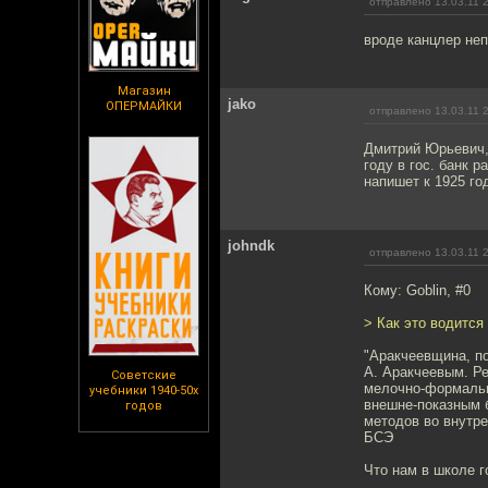
отправлено 13.03.11 
вроде канцлер неп
Магазин
jako
ОПЕРМАЙКИ
отправлено 13.03.11 
Дмитрий Юрьевич,
году в гос. банк р
напишет к 1925 го
johndk
отправлено 13.03.11 
Кому: Goblin, #0
> Как это водится
"Аракчеевщина, по
А. Аракчеевым. Р
Советские
мелочно-формальн
учебники 1940-50х
внешне-показным б
годов
методов во внутре
БСЭ
Что нам в школе г