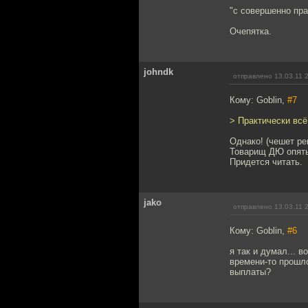
"с совершенно пра
Очепятка.
johndk
отправлено 13.03.11 
Кому: Goblin,
#7
> Практически всё
Однако! (чешет ре
Товарищ ДЮ опять
Придется читать.
jako
отправлено 13.03.11 
Кому: Goblin,
#6
я так и думал... 
времени-то прошло
выплаты?