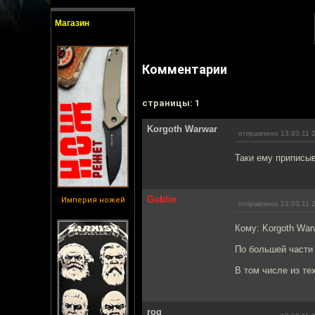
Магазин
Комментарии
cтраницы: 1
Korgoth Warwar
отправлено 13.03.11 
Таки ему приписы
Goblin
Империя ножей
отправлено 13.03.11 
Кому: Korgoth War
По большей части 
В том числе из тех
rog