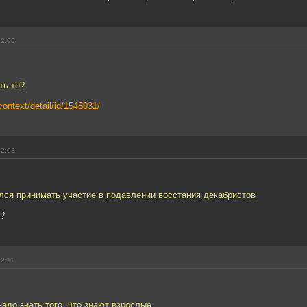
22:06
ть-то?
context/detail/id/1548031/
22:08
лся принимать участие в подавлении восстания декабристов
л?
22:11
адо знать того, что знают взрослые.