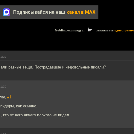
Подписывайся на наш
канал в MAX
Goblin рекомендует
заказывать
одностранич
21:37
вали разные вещи. Пострадавшие и недовольные писали?
21:39
war,
#1
пидоры, как обычно.
, кто от него ничего плохого не видел.