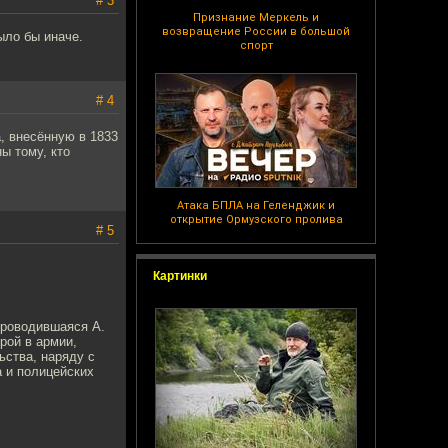
# 3
Признание Меркель и
возвращение России в большой
ыло бы иначе.
спорт
# 4
, внесённую в 1833
ны тому, кто
Атака БПЛА на Геленджик и
открытие Ормузского пролива
# 5
Картинки
проводившаяся А.
рой в армии,
ства, наряду с
а и полицейских