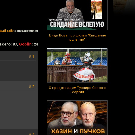
ный сайт
в megagroup.ru
Дядя Вова про фильм "Свидание
вслепую"
всего: 87,
Goblin
: 24
# 1
# 2
О предстоящем Турнире Святого
Георгия