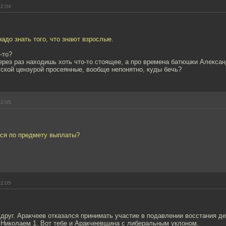
22:04
адо знать того, что знают взрослые.
-то?
ерез раз находишь хоть что-то стоящее, а про времена батюшки Алексан
ской цензурой просеянные, вообще непонятно, куды бечь?
22:05
ься по предмету выплаты?
22:05
, друг. Аракчеев отказался принимать участие в подавлении восстания де
 Николаем 1. Вот тебе и Аракчеевщина с либеральным уклоном.