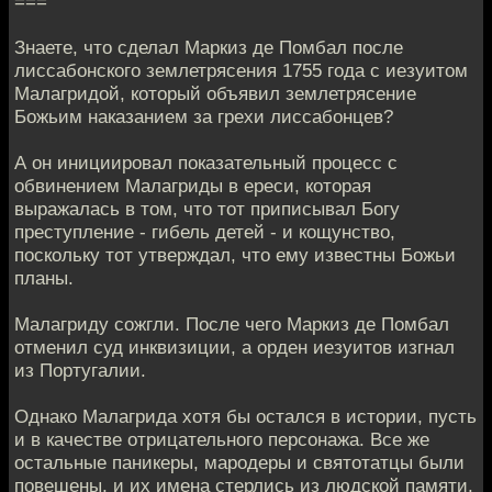
===
Знаете, что сделал Маркиз де Помбал после
лиссабонского землетрясения 1755 года с иезуитом
Малагридой, который объявил землетрясение
Божьим наказанием за грехи лиссабонцев?
А он инициировал показательный процесс с
обвинением Малагриды в ереси, которая
выражалась в том, что тот приписывал Богу
преступление - гибель детей - и кощунство,
поскольку тот утверждал, что ему известны Божьи
планы.
Малагриду сожгли. После чего Маркиз де Помбал
отменил суд инквизиции, а орден иезуитов изгнал
из Португалии.
Однако Малагрида хотя бы остался в истории, пусть
и в качестве отрицательного персонажа. Все же
остальные паникеры, мародеры и святотатцы были
повешены, и их имена стерлись из людской памяти.