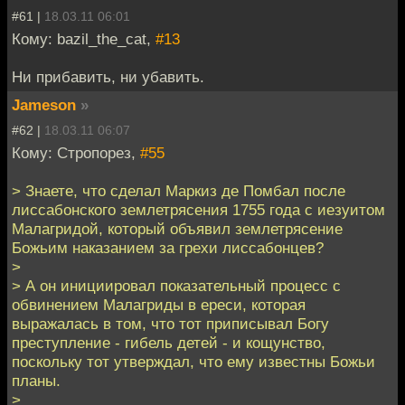
#61 |
18.03.11 06:01
Кому: bazil_the_cat,
#13
Ни прибавить, ни убавить.
Jameson
»
#62 |
18.03.11 06:07
Кому: Стропорез,
#55
> Знаете, что сделал Маркиз де Помбал после
лиссабонского землетрясения 1755 года с иезуитом
Малагридой, который объявил землетрясение
Божьим наказанием за грехи лиссабонцев?
>
> А он инициировал показательный процесс с
обвинением Малагриды в ереси, которая
выражалась в том, что тот приписывал Богу
преступление - гибель детей - и кощунство,
поскольку тот утверждал, что ему известны Божьи
планы.
>