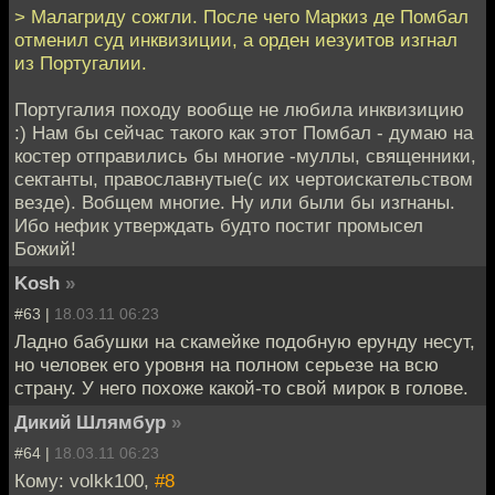
> Малагриду сожгли. После чего Маркиз де Помбал
отменил суд инквизиции, а орден иезуитов изгнал
из Португалии.
Португалия походу вообще не любила инквизицию
:) Нам бы сейчас такого как этот Помбал - думаю на
костер отправились бы многие -муллы, священники,
сектанты, православнутые(с их чертоискательством
везде). Вобщем многие. Ну или были бы изгнаны.
Ибо нефик утверждать будто постиг промысел
Божий!
Kosh
»
#63 |
18.03.11 06:23
Ладно бабушки на скамейке подобную ерунду несут,
но человек его уровня на полном серьезе на всю
страну. У него похоже какой-то свой мирок в голове.
Дикий Шлямбур
»
#64 |
18.03.11 06:23
Кому: volkk100,
#8