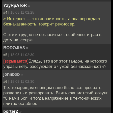
YzyRpAToR
»
#4 |
18.03.11 02:25
> Интернет — это анонимность, а она порождает
безнаказанность, говорит режиссер.
С этим трудно не согласиться, особенно, играя в
доту на iccup'e.
BODOJIA3
»
#5 |
18.03.11 02:30
[взрывается]
Блядь, это вот этот гандон, на которого
управы нету, рассуждает о чужой безнаказанности?
johnbob
»
#6 |
18.03.11 02:30
Т.е. товарищам японцам надо было все просрать
развалить и разворовать. Взять фашистский лозунг
"С нами бог" и тогда напряжение в тектонических
плитах ослабнет.
porter2
»