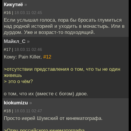
Кикутиё
»
#16 |
18.03.11 02:45
Если услышал голоса, пора бы бросать глумиться
над родной историей и уходить в монастырь. Или в
дурдом. Уже и возраст-то подходящий.
Майкл_С
»
#17 |
18.03.11 02:46
Кому: Pain Killer,
#12
>отсутствии представления о том, что ты не один
живешь
> это о чём?
о том, что их (вместе с богом) двое.
kiokumizu
»
#18 |
18.03.11 02:47
Просто иерей Шумский от кинематографа.
>Отец российского кинематографа