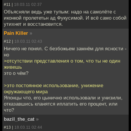
#11 |
18.03.11 02:37
Объясняли ведь уже тупым: надо на самолёте с
иконкой пролететьн ад Фукусимой. И всё само собой
утихнет и восстановится.
Pain Killer
»
#12 |
18.03.11 02:43
Ничего не понял. С безбожьем замнём для ясности -
но
>отсутствии представления о том, что ты не один
живешь
это о чём?
>это постоянное использование, унижение
окружающего мира
Японцы что, его цынично использовали и унизили,
отказавшись кланятся иплатить его процент, или
что?
bazil_the_cat
»
#13 |
18.03.11 02:44