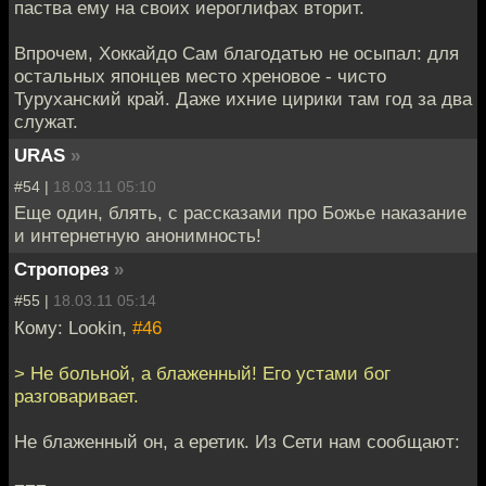
паства ему на своих иероглифах вторит.
Впрочем, Хоккайдо Сам благодатью не осыпал: для
остальных японцев место хреновое - чисто
Туруханский край. Даже ихние цирики там год за два
служат.
URAS
»
#54 |
18.03.11 05:10
Еще один, блять, с рассказами про Божье наказание
и интернетную анонимность!
Стропорез
»
#55 |
18.03.11 05:14
Кому: Lookin,
#46
> Не больной, а блаженный! Его устами бог
разговаривает.
Не блаженный он, а еретик. Из Сети нам сообщают: