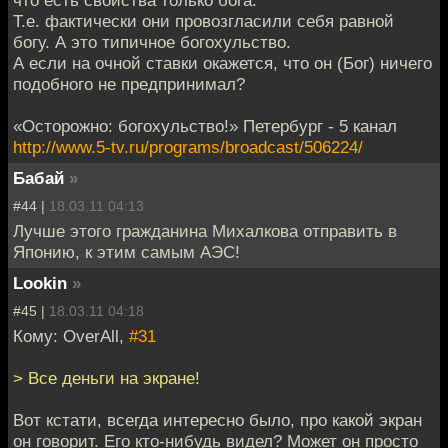
Т.е. фактически они провозгласили себя равной
богу. А это типичное богохульство.
А если на очной ставки окажется, что он (Бог) ничего
подобного не предпринимал?
«Осторожно: богохульство!» Петербург - 5 канал
http://www.5-tv.ru/programs/broadcast/506224/
Бабай
»
#44 |
18.03.11 04:13
Лучше этого гражданина Михалкова отправить в
Японию, к этим самым АЭС!
Lookin
»
#45 |
18.03.11 04:18
Кому: OverAll,
#31
> Все деньги на экране!
Вот кстати, всегда интересно было, про какой экран
он говорит. Его кто-нибудь видел? Может он просто