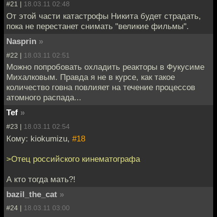
#21 |
18.03.11 02:48
От этой части катастрофы Никита будет страдать,
пока не перестанет снимать "великие фильмы".
Nasprin
»
#22 |
18.03.11 02:51
Можно попробовать охладить реакторы в Фукусиме
Михалковым. Правда я не в курсе, как такое
количество говна повлияет на течение процессов
атомного распада...
Tef
»
#23 |
18.03.11 02:54
Кому: kiokumizu,
#18
>Отец российского кинематографа
А кто тогда мать?!
bazil_the_cat
»
#24 |
18.03.11 03:00