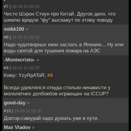
#7 |
18.03.11 02:31
Чисто Шэрон Стоун про Китай. Другое дело, что
шмелю врядли "фу" выскажут по этому поводу
volkk100
»
#8 |
18.03.11 02:32
Надо чудотворных икон заслать в Японию... Ну или
воды святой для тушения пожара на АЭС
-Montecristo-
»
#9 |
18.03.11 02:37
Кому: YzyRpAToR,
#4
Всегда удивлялся откуда столько ненависти у
мололетних долбоебов играющих на ICCUP?
good-day
»
#10 |
18.03.11 02:37
Доктор-самурай надо думать уже в пути.
Max Vladov
»