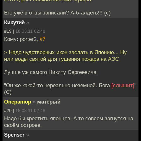
Его уже в отцы записали? А-б-алдеть!!! (с)
Кикутиё
»
#19 |
18.03.11 02:48
Кому: porter2,
#7
> Надо чудотворных икон заслать в Японию... Ну
или воды святой для тушения пожара на АЭС
Лучше уж самого Никиту Сергеевича.
"Он же какой-то нереально-неземной. Бога
[слышит]
"
(C)
Onepamop
»
матёрый
#20 |
18.03.11 02:48
Надо бы крестить японцев. А то совсем загнутся на
своём острове.
Spenser
»