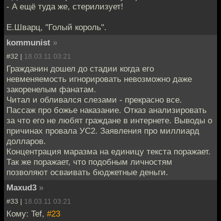
- А ещё туда же, стерилизует!
Е.Шварц, "Голый король".
kommunist
»
#32 |
18.03.11 03:21
Гражданин дошел до стадии когда его
невменяемость игнорировать невозможно даже
закоренелым фанатам.
Читал и обливался слезами - прекрасно все.
Пассаж про божье наказание. Отказ анализировать
за что его не любят граждане в интернете. Выводы о
причинах провала УС2. Заявления про миллиард
долларов.
Концентрация маразма на единицу текста поражает.
Так же поражает, что подобным личностям
позволяют осваивать бюджетные деньги.
Maxud3
»
#33 |
18.03.11 03:21
Кому: Tef,
#23