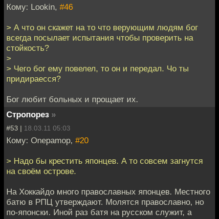
Кому: Lookin,
#46
> А что он скажет на то что верующим людям бог
всегда посылает испытания чтобы проверить на
стойкость?
>
> Чего бог ему повелел, то он и передал. Чо ты
придираесся?
Бог любит больных и прощает их.
Стропорез
»
#53 |
18.03.11 05:03
Кому: Onepamop,
#20
> Надо бы крестить японцев. А то совсем загнутся
на своём острове.
На Хоккайдо много православных японцев. Местного
батю в РПЦ утверждают. Молятся православно, но
по-японски. Иной раз батя на русском служит, а