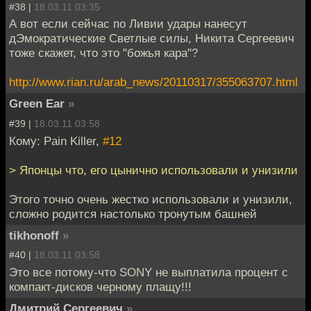
#38 |
18.03.11 03:35
А вот если сейчас по Ливии удары нанесут
дЭмократические Светлые силы, Никита Сергеевич
тоже скажет, что это "божья кара"?
http://www.rian.ru/arab_news/20110317/355063707.html
Green Ear
»
#39 |
18.03.11 03:58
Кому: Pain Killer,
#12
> Японцы что, его цынично использовали и унизили
Этого точно очень жестко использовали и унизили,
сложно родится настолько тронутым башней
tikhonoff
»
#40 |
18.03.11 03:58
Это все потому-что SONY не выплатила процент с
компакт-дисков черному плащу!!!
Дмитрий Сергеевич
»