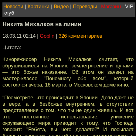
Новости
|
Картинки
|
Видео
|
Переводы
|
Магазин
|
VIP
клуб
Никита Михалков на линии
18.03.11 02:14
|
Goblin
|
326 комментариев
Цитата:
Кинорежиссер Никита Михалков считает, что
обрушившиеся на Японию землетрясение и цунами
— это божье наказание. Об этом он заявил на
мастер-классе "Понемногу обо всем", который
состоялся вчера, 16 марта, в Московском доме кино.
"Посмотрите, что происходит в Японии. Дело даже не
в вере, а в безбожье внутреннем, в отсутствии
представления о том, что ты не один живешь. И вот
это постоянное использование, унижение
окружающего мира приводит к тому, что Господь
говорит: "Ребята, вы чего делаете?" И посылает
бедным японцам девятибалльное землетрясение с