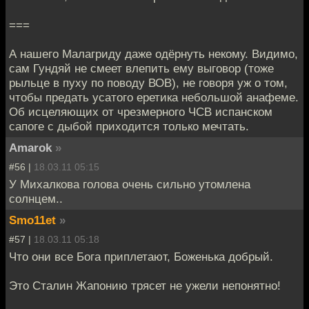
===
А нашего Малагриду даже одёрнуть некому. Видимо,
сам Гундяй не смеет влепить ему выговор (тоже
рыльце в пуху по поводу ВОВ), не говоря уж о том,
чтобы предать усатого еретика небольшой анафеме.
Об исцеляющих от чрезмерного ЧСВ испанском
сапоге с дыбой приходится только мечтать.
Amarok
»
#56 |
18.03.11 05:15
У Михалкова голова очень сильно утомлена
солнцем..
Smo11et
»
#57 |
18.03.11 05:18
Что они все Бога приплетают, Боженька добрый.
Это Сталин Жапонию трясет не ужели непонятно!