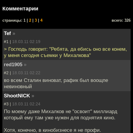
Комментарии
cтраницы: 1 |
2
|
3
|
4
всего: 326
Tef
»
#1 |
18.03.11 02:19
> Господь говорит: "Ребята, да ебись оно все конем,
у меня сегодня съемки у Михалкова"
red1905
»
#2 |
18.03.11 02:22
во всем Сталин виноват, рафик был воощпе
невиновный
ShootNICK
»
#3 |
18.03.11 02:24
По моему даже Михалков не "освоит" миллиард
который ему там уже нужен для поднятия кино.
Хотя, конечно, в кинобизнесе я не профи.