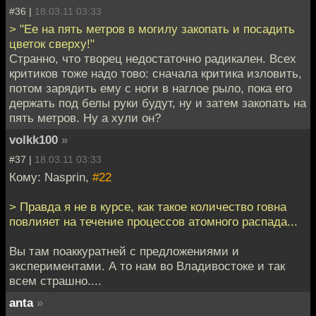
#36 |
18.03.11 03:33
> "Ее на пять метров в могилу закопать и посадить
цветок сверху!"
Странно, что творец недостаточно радикален. Всех
критиков тоже надо тово: сначала критика изловить,
потом зарядить ему с ноги в наглое рыло, пока его
держать под белы руки будут, ну и затем закопать на
пять метров. Ну а хули он?
volkk100
»
#37 |
18.03.11 03:33
Кому: Nasprin,
#22
> Правда я не в курсе, как такое количество говна
повлияет на течение процессов атомного распада...
Вы там поаккуратней с предложениями и
экспериментами. А то нам во Владивостоке и так
всем страшно....
anta
»