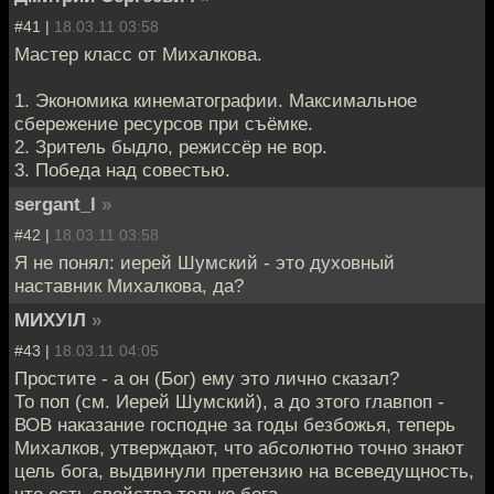
#41 |
18.03.11 03:58
Мастер класс от Михалкова.
1. Экономика кинематографии. Максимальное
сбережение ресурсов при съёмке.
2. Зритель быдло, режиссёр не вор.
3. Победа над совестью.
sergant_l
»
#42 |
18.03.11 03:58
Я не понял: иерей Шумский - это духовный
наставник Михалкова, да?
МИХУIЛ
»
#43 |
18.03.11 04:05
Простите - а он (Бог) ему это лично сказал?
То поп (см. Иерей Шумский), а до зтого главпоп -
ВОВ наказание господне за годы безбожья, теперь
Михалков, утверждают, что абсолютно точно знают
цель бога, выдвинули претензию на всеведущность,
что есть свойства только бога.