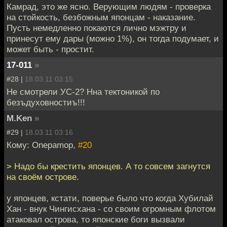
Камрад, это же ясно. Верующим людям - проверка
на стойкость, безбожным японцам - наказание.
Пусть немедленно покаются лично мэжтру и
принесут ему дары (можно 1%), он тогда подумает, и
может быть - простит.
17-011
»
#28 |
18.03.11 03:15
Не смотрели УС-2? Нна тектоникой по
безъдуховностиъ!!!
M.Ken
»
#29 |
18.03.11 03:16
Кому: Onepamop,
#20
> Надо бы крестить японцев. А то совсем загнутся
на своём острове.
у японцев, кстати, поверье было что когда Хубилай
Хан - внук Чингисхана - со своим огромным флотом
атаковал острова, то японские боги вызвали