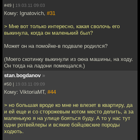
#49 |
19.03.11 09:03
Кому: Ignatovich,
#31
> Мне вот только интересно, какая сволочь его
выкинула, когда он маленький был?
Mожет он на помойке-в подвале родился?
(Моего скотинку выкинули из окна машины, на ходу.
Он тогда на ладони помещался.)
stan.bogdanov
»
#50 |
19.03.11 09:09
Кому: ViktoriaMT,
#44
> но большая вроде ко мне не влезет в квартиру, да
и ей еще и со сторожевым котом место делить, а за
маленькую я на улице бояться буду. А то у нас тут
одни ротвейлеры и всякие бойцовские породы
ходють.