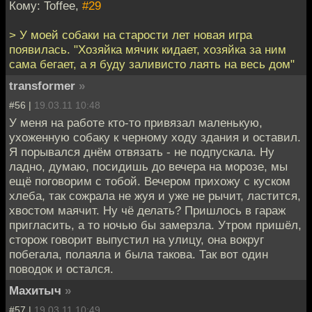
Кому: Toffee,
#29
> У моей собаки на старости лет новая игра
появилась. "Хозяйка мячик кидает, хозяйка за ним
сама бегает, а я буду заливисто лаять на весь дом"
transformer
»
#56 |
19.03.11 10:48
У меня на работе кто-то привязал маленькую,
ухоженную собаку к черному ходу здания и оставил.
Я порывался днём отвязать - не подпускала. Ну
ладно, думаю, посидишь до вечера на морозе, мы
ещё поговорим с тобой. Вечером прихожу с куском
хлеба, так сожрала не жуя и уже не рычит, ластится,
хвостом маячит. Ну чё делать? Пришлось в гараж
пригласить, а то ночью бы замерзла. Утром пришёл,
сторож говорит выпустил на улицу, она вокруг
побегала, полаяла и была такова. Так вот один
поводок и остался.
Махитыч
»
#57 |
19.03.11 10:49