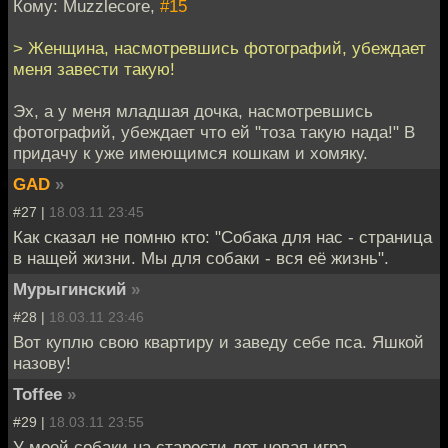
Кому: Muzzlecore,
#15
> Женщина, насмотревшись фотографий, убеждает
меня завести такую!
Эх, а у меня младшая дочка, насмотревшись
фотографий, убеждает что ей "тоза такую нада!" В
придачу к уже имеющимся кошкам и хомяку.
GAD
»
#27 |
18.03.11 23:45
Как сказал не помню кто: "Собака для нас - страница
в нащей жизни. Мы для собаки - вся её жизнь".
Мурыгинский
»
#28 |
18.03.11 23:46
Вот куплю свою квартиру и заведу себе пса. Яшкой
назову!
Toffee
»
#29 |
18.03.11 23:55
У моей собаки на старости лет новая игра