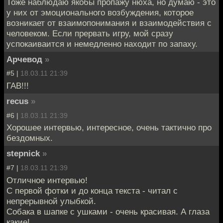
Тоже наблюдаю якобы пропажу нюха, но думаю - это
у них от эмоционального возбуждения, которое
возникает от взаимопонимания и взаимодействия с
человеком. Если прервать игру, мой сразу
успокаиваится и немедленно находит по запаху.
Арчевод
»
#5 |
18.03.11 21:39
ГАВ!!!
recus
»
#6 |
18.03.11 21:39
Хорошее интервью, интересное, очень тактично про
бездомных.
stepnick
»
#7 |
18.03.11 21:39
Отличное интервью!
С первой фотки и до конца текста - читал с
непрерывной улыбкой.
Собака в шапке с ушками - очень красивая. А глаза
какие!