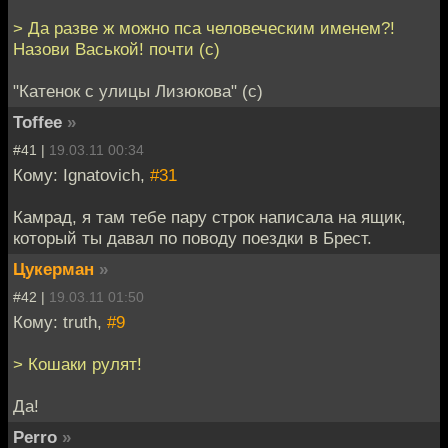
> Да разве ж можно пса человеческим именем?!
Назови Васькой! почти (с)
"Катенок с улицы Лизюкова" (с)
Toffee
»
#41 |
19.03.11 00:34
Кому: Ignatovich,
#31
Камрад, я там тебе пару строк написала на ящик,
который ты давал по поводу поездки в Брест.
Цукерман
»
#42 |
19.03.11 01:50
Кому: truth,
#9
> Кошаки рулят!
Да!
Perro
»