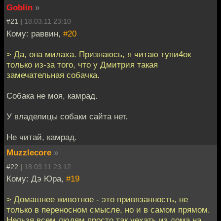
Goblin
»
#21 |
18.03.11 23:10
Кому: раввин,
#20
> Да, она милаха. Признаюсь, я читаю тупи4ок
только из-за того, что у Дмитрия такая
замечательная собачка.
Собака не моя, камрад.
У владелицы собаки сайта нет.
Не читай, камрад.
Muzzlecore
»
#22 |
18.03.11 23:12
Кому: Дэ Юра,
#19
> Домашнее животное - это привязанность, не
только в переносном смысле, но и в самом прямом.
Нельзя всем людям просто так уехать из дома на