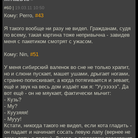
#60 |
19.03.11 10:50
Кому: Perro,
#43
Я такого вообще ни разу не видел. Гражданам, судя
по всему, такая картина тоже непривычна - завидев
меня с пакетиком смотрят с ужасом.
Кому: Nin,
#51
У меня сибирский валенок во сне не только храпит,
но и слюни пускает, машет ушами, дрыгает ногами,
странно попискивает, а когда потягивается и зевает,
ещё и звук на весь дом издаёт как я: "Ууэээээ". Да
вот ещё - он не мяукает, фактически мычит:
- Кузь?
- Му?
- Куузяяя!
- Мууу!
Кстати, никогда такого не видел, если кота гладить -
он падает и начинает сосать левую лапу (вернее не