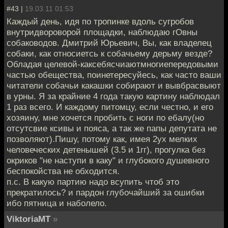
#43 |
19.03.11 01:53
Каждый день, идя по тропинке вдоль сугробов
внутридвороворой площадки, наблюдаю гОвны
собаководов. Дмитрий Юрьевич, Вы, как владелец
собаки, как относиетсь к собачьему дерьму везде?
Обладая целевой-каксебясчиаютмногиепередовыми
частью обещества, поинетересуйесь, как часто ваши
читатели собачьи какашки собирают и вывбрасвыют
в урны. Я за крайние 4 года такую картину наблюдал
1 раз всего. И каждому питомцу, если честно, и его
хозяину, мне хочется пробить с ноги по ебалу(но
отсутсвие ксивы и пояса, а так же папы депутата не
позволяют).Пишу, потому как, имея 2ух мелких
человеческих детенышей (3.5 и 1гг), прогулка без
окриков "не наступи в каку" и глубокого душевного
беспокойства не обходится.
п.с. В какую партию надо всупить чтоб это
прекратилось? и пардон глубочайший за ошибки
ибо пятница и наболело.
ViktoriaMT
»