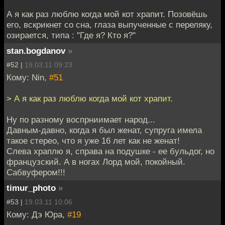
А я как раз люблю когда мой кот храпит. Позовёшь
его, вскрикнет со сна, глаза выпученные c переляку,
озирается, типа : "Где я? Кто я?"
stan.bogdanov
»
#52 |
19.03.11 09:23
Кому: Nin,
#51
> А я как раз люблю когда мой кот храпит.
Ну по разному воспрниимает народ...
Давным-давно, когда я был женат, супруга имела
такое стерео, что я уже 16 лет как не женат!
Слева храплю я, справа на подушке - ее бульдог, но
французский. А в ногах Лорд мой, покойный.
Сабвуфером!!!
timur_photo
»
#53 |
19.03.11 10:06
Кому: Дэ Юра,
#19