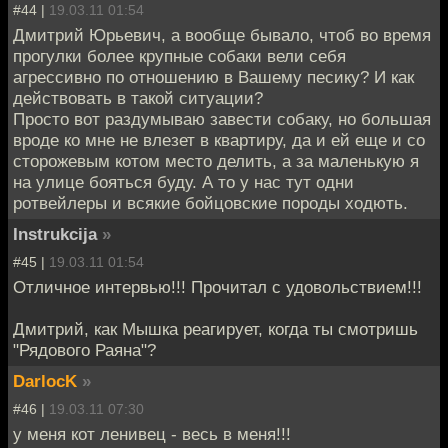
#44 |
19.03.11 01:54
Дмитрий Юрьевич, а вообще бывало, чтоб во время
прогулки более крупные собаки вели себя
агрессивно по отношению в Вашему песику? И как
действовать в такой ситуации?
Просто вот раздумываю завести собаку, но большая
вроде ко мне не влезет в квартиру, да и ей еще и со
сторожевым котом место делить, а за маленькую я
на улице бояться буду. А то у нас тут одни
ротвейлеры и всякие бойцовские породы ходють.
Instrukcija
»
#45 |
19.03.11 01:54
Отличное интервью!!! Прочитал с удовольствием!!!
Дмитрий, как Мышка реагирует, когда ты смотришь
"Рядового Раяна"?
DarlocK
»
#46 |
19.03.11 07:30
у меня кот ленивец - весь в меня!!!