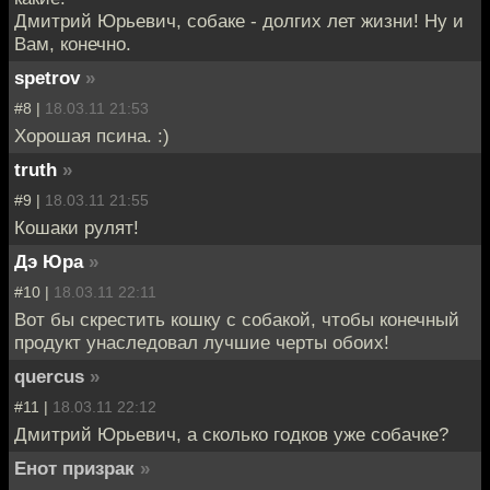
Дмитрий Юрьевич, собаке - долгих лет жизни! Ну и
Вам, конечно.
spetrov
»
#8 |
18.03.11 21:53
Хорошая псина. :)
truth
»
#9 |
18.03.11 21:55
Кошаки рулят!
Дэ Юра
»
#10 |
18.03.11 22:11
Вот бы скрестить кошку с собакой, чтобы конечный
продукт унаследовал лучшие черты обоих!
quercus
»
#11 |
18.03.11 22:12
Дмитрий Юрьевич, а сколько годков уже собачке?
Енот призрак
»