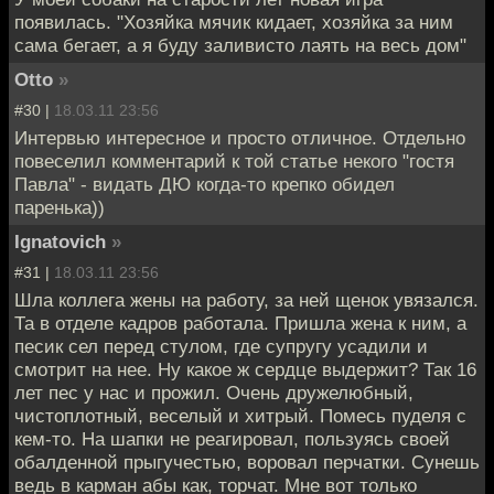
появилась. "Хозяйка мячик кидает, хозяйка за ним
сама бегает, а я буду заливисто лаять на весь дом"
Otto
»
#30 |
18.03.11 23:56
Интервью интересное и просто отличное. Отдельно
повеселил комментарий к той статье некого "гостя
Павла" - видать ДЮ когда-то крепко обидел
паренька))
Ignatovich
»
#31 |
18.03.11 23:56
Шла коллега жены на работу, за ней щенок увязался.
Та в отделе кадров работала. Пришла жена к ним, а
песик сел перед стулом, где супругу усадили и
смотрит на нее. Ну какое ж сердце выдержит? Так 16
лет пес у нас и прожил. Очень дружелюбный,
чистоплотный, веселый и хитрый. Помесь пуделя с
кем-то. На шапки не реагировал, пользуясь своей
обалденной прыгучестью, воровал перчатки. Сунешь
ведь в карман абы как, торчат. Мне вот только