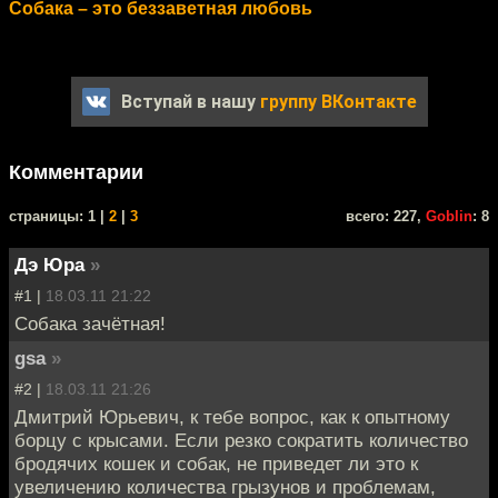
Cобака – это беззаветная любовь
Вступай в нашу
группу ВКонтакте
Комментарии
cтраницы: 1 |
2
|
3
всего: 227,
Goblin
: 8
Дэ Юра
»
#1 |
18.03.11 21:22
Собака зачётная!
gsa
»
#2 |
18.03.11 21:26
Дмитрий Юрьевич, к тебе вопрос, как к опытному
борцу с крысами. Если резко сократить количество
бродячих кошек и собак, не приведет ли это к
увеличению количества грызунов и проблемам,