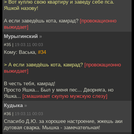
> Вот куплю свою квартиру и заведу себе пса.
Яшкой назову!
А если заведёшь кота, камрад?
[провокационно
выжидает]
Мурыгинский
»
#35 |
19.03.11 00:03
Кому: Васька,
#34
> А если заведёшь кота, камрад?
[провокационно
выжидает]
В честь тебя, камрад!
Просто Яшка... Был у меня пес... Дворняга, но
Яшка...
[смашивает скупую мужскую слезу]
Кудыка
»
#36 |
19.03.11 00:03
Спасибо Д.Ю. за хорошее настроение, жжешь аки
дуговая сварка. Мышка - замечательная!