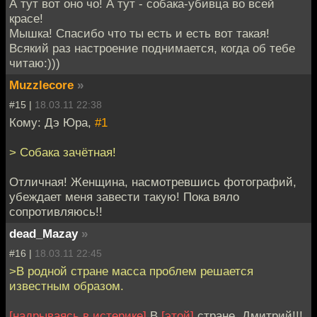
А тут вот оно чо! А тут - собака-убивца во всей
красе!
Мышка! Спасибо что ты есть и есть вот такая!
Всякий раз настроение поднимается, когда об тебе
читаю:)))
Muzzlecore
»
#15 |
18.03.11 22:38
Кому: Дэ Юра,
#1
> Собака зачётная!
Отличная! Женщина, насмотревшись фотографий,
убеждает меня завести такую! Пока вяло
сопротивляюсь!!
dead_Mazay
»
#16 |
18.03.11 22:45
>В родной стране масса проблем решается
известным образом.
[надрываясь в истерике]
В
[этой]
стране, Дмитрий!!!