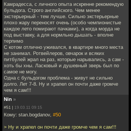
Камрадесса, с личного опыта искренне рекомендую
бульдога. Строго английского. Чем менее
экстерьерный - тем лучше. Сильно экстерьерные
плохо жару переносят очень (особо чемпионистые
каждое лето помирают пачками), а когда морда не
под выставку, а для нормльно дышать - вполне
терпимо
С котом отлично уживался, в квартире много места
не занимал. Ротвейлеров, овчарок и всяких
питбулей жрал на раз, которые нарывались, а сам -
хоть бы хны. Ласковый и душевный зверь был по
самое не могу.
Одна с бульдогом проблема - живут не сильно
долго. Лет 7-8. Ну и храпел он почти даже громче
чем я сам!!!
Nin
»
#51 |
19.03.11 09:15
Кому: stan.bogdanov,
#50
> Ну и храпел он почти даже громче чем я сам!!!