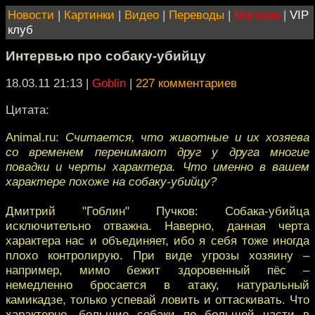
Новости
|
Картинки
|
Видео
|
Переводы
|
Магазин
|
VIP
клуб
Интервью про собаку-убийцу
18.03.11 21:13
|
Goblin
|
227 комментариев
Цитата:
Animal.ru:
Считается, что животные и их хозяева
со временем перенимают друг у друга многие
повадки и черты характера. Что именно в вашем
характере похоже на собаку-убийцу?
Дмитрий "Гоблин" Пучков: Собака-убийца
исключительно отважна. Наверно, данная черта
характера нас и объединяет, ибо я себя тоже иногда
плохо контролирую. При виде угрозы хозяину –
например, мимо бежит здоровенный пёс –
немедленно бросается в атаку, натуральный
камикадзе, только успевай ловить и оттаскивать. Что
характерно, большие собаки по большей части в