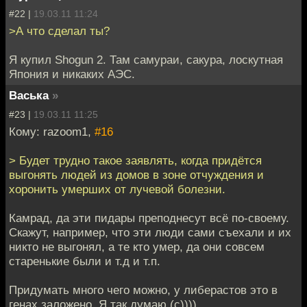
#22 |
19.03.11 11:24
>А что сделал ты?
Я купил Shogun 2. Там самураи, сакура, лоскутная
Япония и никаких АЭС.
Васька
»
#23 |
19.03.11 11:25
Кому: razoom1,
#16
> Будет трудно такое заявлять, когда придётся
выгонять людей из домов в зоне отчуждения и
хоронить умерших от лучевой болезни.
Камрад, да эти пидары преподнесут всё по-своему.
Скажут, например, что эти люди сами съехали и их
никто не выгонял, а те кто умер, да они совсем
старенькие были и т.д и т.п.
Придумать много чего можно, у либерастов это в
генах заложено. Я так думаю (с))))