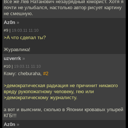
Все же Лев Натанович незаурядный юморист. Хотя я
почти не улыбался, настолько автор рисует картину
не смешную.
Az0n
»
#9 |
19.03.11 11:10
>А что сделал ты?
Журавлика!
uzverrk
»
#10 |
19.03.11 11:10
Кому: cheburaha,
#2
>демократическая радиация не причинит никакого
вреду рукопожатному человеку, гею или
>демократическому журналисту.
а вот и выясним, сколько в Японии кровавых упырей
КГБ!!!
Az0n
»