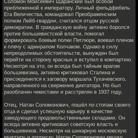
Соломон Моисеевич Щаранский был особой
приближенной к императору. Личный фельдфебель
Ега Величества, командовал Преображенским
полком Лейб-гвардии, считался отцом русской
демократии. В гражданскую войну активно боролся
против большевистской власти, помогал
формировать боевые полки Петлюре, воевал плечом
к плечу с адмиралом Колчаком. Однако в силу
непреодолимых обстоятельств, вынужден был
перейти на сторону красных и вступил в компартию.
Несмотря на это, он всегда был тайным врагом
большевизма, активно критиковал Сталина и
присоединился к заговору маршала Тухачевского,
направленного на свержение диктатора. Но был
разоблачен чекистами и расстрелян в 1937 году.
Отец, Натан Соломонович, пошёл по стопам своего
отца и сделал успешную карьеру в качестве
заведующего продовольственными складами. Он
всегда активно критиковал советскую власть и
большевиков. Несмотря на шикарную московскую
квартиру и прописку, Натан Соломонович решил