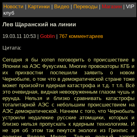
Новости
|
Картинки
|
Видео
|
Переводы
|
Магазин
|
VIP
клуб
Лев Щаранский на линии
19.03.11 10:53
|
Goblin
|
767 комментариев
Цитата:
Сегодня я бы хотел поговорить о происшествие в
Японии на АЭС Фукусима. Многие провокаторы КГБ и
их прихвостни поспешили заявить о новом
Чернобыле, о том что в демократической стране тоже
может произойти ядерная катастрофа и т.д. т т.п. Всё
это очевидная, видная невооруженным глазом чушь и
ерунда. Нельзя и близко сравнивать катастрофы
тоталитарной АЭС с небольшим происшествием на
АЭС демократической. Начнем с того, что Чернобыль
устроили недалекие русские атомщики, которых и
близко нельзя пропускать к ядерным технологиям. И
не зря об этом так пекутся экологи из Гринпис и
политик Володя Милов. Только полный запрет