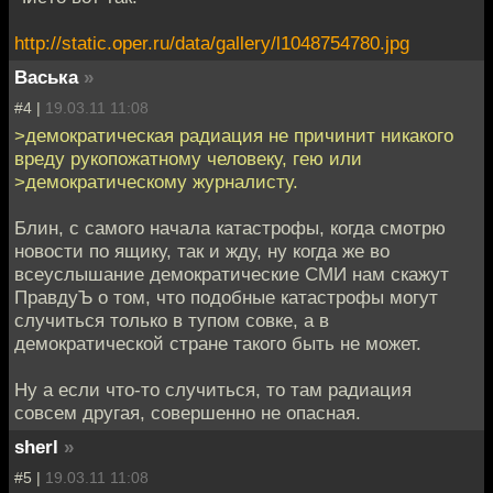
http://static.oper.ru/data/gallery/l1048754780.jpg
Васька
»
#4 |
19.03.11 11:08
>демократическая радиация не причинит никакого
вреду рукопожатному человеку, гею или
>демократическому журналисту.
Блин, с самого начала катастрофы, когда смотрю
новости по ящику, так и жду, ну когда же во
всеуслышание демократические СМИ нам скажут
ПравдуЪ о том, что подобные катастрофы могут
случиться только в тупом совке, а в
демократической стране такого быть не может.
Ну а если что-то случиться, то там радиация
совсем другая, совершенно не опасная.
sherl
»
#5 |
19.03.11 11:08