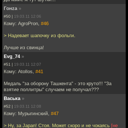
Гонzа
»
#50 |
19.03.11 12:06
Кому: AgroPron,
#46
> Надевает шапочку из фольги.
Лучше из свинца!
Evg_74
»
#51 |
19.03.11 12:07
Кому: Atollos,
#41
Медаль "за оборону Ташкента" - это круто!!! "За
взятие поллитры" случаем не получал???
Васька
»
#52 |
19.03.11 12:08
Кому: Мурыгинский,
#47
> Ну, за Japan! Стоя. Может скоро и не чокаясь
[не