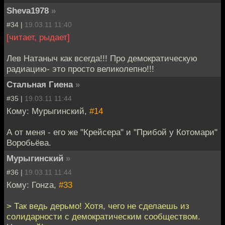
Sheva1978
»
#34 |
19.03.11 11:40
[читает, рыдает]
Лев Натаныч как всегда!!! Про демократическую
радиацию- это просто великолепно!!!
Стальная Гиена
»
#35 |
19.03.11 11:44
Кому: Мурыгинский,
#14
А от меня - его же "Крейсера" и "Прибой у Котомари"
Воробьёва.
Мурыгинский
»
#36 |
19.03.11 11:44
Кому: Гонzа,
#33
> Так ведь дерьмо! Хотя, чего не сделаешь из
солидарности с демократическим сообществом.