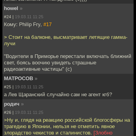
howel
»
#24 |
19.03.11 11:25
Кому: Philip Fry,
#17
> Стоит на балконе, высматривает летящие гамма-
лучи
"Водители в Приморье перестали включать ближний
свет, боясь воочию увидеть страшные
радиоактивные частицы" (c)
MATPOCOB
»
#25 |
19.03.11 11:25
а Лев Щаранский случайно сам не агент кгб?
родич
»
#26 |
19.03.11 11:25
>Ну и, глядя на реакцию российской блогосферы на
трагедию в Японии, нельзя не отметить явное
злорадство чекистов и сталинистов.
[Злобно