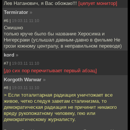
Лев Натанович, я Вас обожаю!!!
[целует монитор]
Termirator
»
#6 |
19.03.11 11:10
Смишно
только круче было бы название Херосима и
Нигерсраки (услышал давным-давно в фильме Не
грози южному централу, в неправильном переводе)
kord
»
#7 |
19.03.11 11:10
[до сих пор перечитывает первый абзац]
Korgoth Warwar
»
#8 |
19.03.11 11:10
> Если тоталитарная радиация уничтожает все
живое, четко следуя заветам сталинизма, то
демократическая радиация не причинит никакого
вреду рукопожатному человеку, гею или
демократическому журналисту.