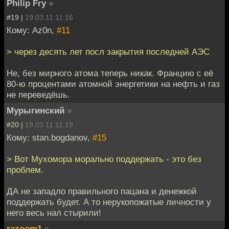
Philip Fry
»
#19 |
19.03.11 11:16
Кому: Az0n,
#11
> через десять лет посл закрытия последней АЭС
Не, без мирного атома теперь никак. Францию с её
80-ю процентами атомной энергетики на нефть и газ
не переведёшь.
Мурыгинский
»
#20 |
19.03.11 11:19
Кому: stan.bogdanov,
#15
> Вот Мухомора морально поддержать - это без
проблем.
ДА не западло правильного пацана и денежкой
поддержать будет. А то нерукопожатые личности у
него весь нал стырили!
razoom1
»