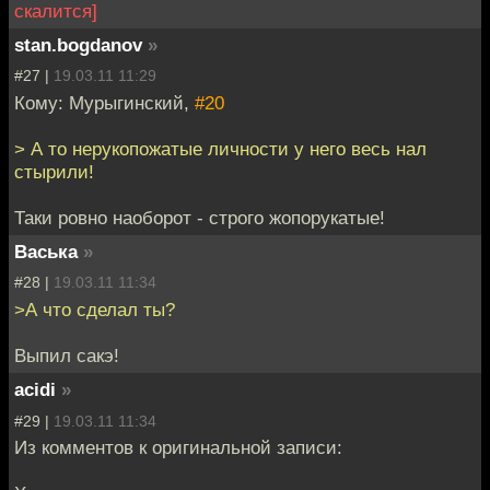
скалится]
stan.bogdanov
»
#27 |
19.03.11 11:29
Кому: Мурыгинский,
#20
> А то нерукопожатые личности у него весь нал
стырили!
Таки ровно наоборот - строго жопорукатые!
Васька
»
#28 |
19.03.11 11:34
>А что сделал ты?
Выпил сакэ!
acidi
»
#29 |
19.03.11 11:34
Из комментов к оригинальной записи: