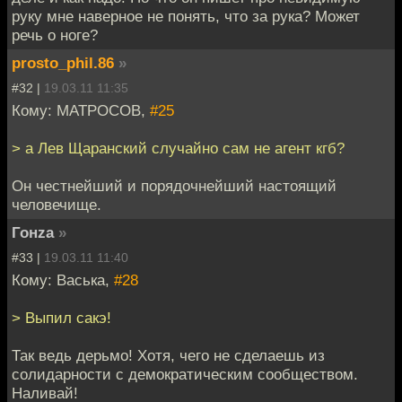
руку мне наверное не понять, что за рука? Может
речь о ноге?
prosto_phil.86
»
#32 |
19.03.11 11:35
Кому: MATPOCOB,
#25
> а Лев Щаранский случайно сам не агент кгб?
Он честнейший и порядочнейший настоящий
человечище.
Гонzа
»
#33 |
19.03.11 11:40
Кому: Васька,
#28
> Выпил сакэ!
Так ведь дерьмо! Хотя, чего не сделаешь из
солидарности с демократическим сообществом.
Наливай!