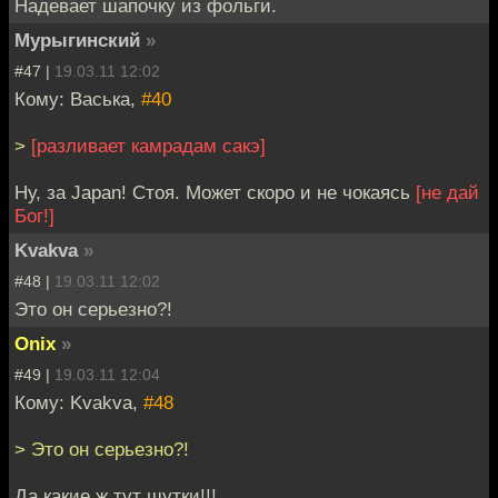
Надевает шапочку из фольги.
Мурыгинский
»
#47 |
19.03.11 12:02
Кому: Васька,
#40
>
[разливает камрадам сакэ]
Ну, за Japan! Стоя. Может скоро и не чокаясь
[не дай
Бог!]
Kvakva
»
#48 |
19.03.11 12:02
Это он серьезно?!
Onix
»
#49 |
19.03.11 12:04
Кому: Kvakva,
#48
> Это он серьезно?!
Да какие ж тут шутки!!!