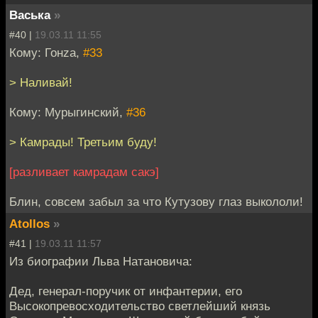
Васька
»
#40 |
19.03.11 11:55
Кому: Гонzа,
#33
> Наливай!
Кому: Мурыгинский,
#36
> Камрады! Третьим буду!
[разливает камрадам сакэ]
Блин, совсем забыл за что Кутузову глаз выкололи!
Atollos
»
#41 |
19.03.11 11:57
Из биографии Льва Натановича:
Дед, генерал-поручик от инфантерии, его
Высокопревосходительство светлейший князь