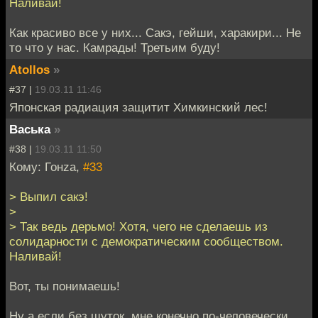
Наливай!
Как красиво все у них... Сакэ, гейши, харакири... Не
то что у нас. Камрады! Третьим буду!
Atollos
»
#37 |
19.03.11 11:46
Японская радиация защитит Химкинский лес!
Васька
»
#38 |
19.03.11 11:50
Кому: Гонzа,
#33
> Выпил сакэ!
>
> Так ведь дерьмо! Хотя, чего не сделаешь из
солидарности с демократическим сообществом.
Наливай!
Вот, ты понимаешь!
Ну а если без шуток, мне конечно по-человечески