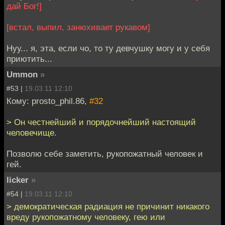
дай Бог!]
[встал, выпил, занюхивает рукавом]
Нуу... я, эта, если чо, то ту девчушку могу и у себя
приютить...
Ummon
»
#53 |
19.03.11 12:10
Кому: prosto_phil.86,
#32
> Он честнейший и порядочнейший настоящий
человечище.
Позволю себе заметить, рукопожатный человек и
гей.
licker
»
#54 |
19.03.11 12:10
> демократическая радиация не причинит никакого
вреду рукопожатному человеку, гею или