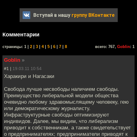
Вступай в нашу
группу ВКонтакте
Комментарии
cтраницы: 1 |
2
|
3
|
4
|
5
|
6
|
7
|
8
всего: 767,
Goblin
: 1
Goblin
»
#1 |
19.03.11 10:54
Харакири и Нагасаки
Свобода лучше несвободы наличием свободы.
Преимущество либеральной модели общества
очевидно любому здравомыслящему человеку, гею
или демократическому журналисту.
Инфраструктурные свободы оптимизируют
индивидов. Далее, мы видим, что либерализм
приводит к собственникам, а также свидетельствует
о предпринимателях; предприниматели приводят к