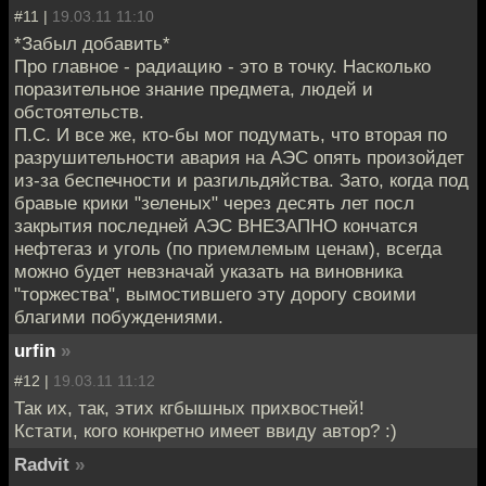
#11 |
19.03.11 11:10
*Забыл добавить*
Про главное - радиацию - это в точку. Насколько
поразительное знание предмета, людей и
обстоятельств.
П.С. И все же, кто-бы мог подумать, что вторая по
разрушительности авария на АЭС опять произойдет
из-за беспечности и разгильдяйства. Зато, когда под
бравые крики "зеленых" через десять лет посл
закрытия последней АЭС ВНЕЗАПНО кончатся
нефтегаз и уголь (по приемлемым ценам), всегда
можно будет невзначай указать на виновника
"торжества", вымостившего эту дорогу своими
благими побуждениями.
urfin
»
#12 |
19.03.11 11:12
Так их, так, этих кгбышных прихвостней!
Кстати, кого конкретно имеет ввиду автор? :)
Radvit
»