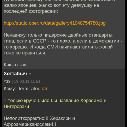
жалко японцев, жалко вот эту девчушку на
последней фотографии:
http://static.oper.ru/data/gallery/l1048754780.jpg
Ненавижу только пидарские двойные стандарты,
типа, если в СССР - то плохо, а если в демократии -
то хорошо. И когда СМИ начинают вилять жопой
тоже не нравиться.
Как-то так.
Хоттабыч
»
#39 |
19.03.11 11:51
Кому: Termirator,
#6
> только круче было бы название Херосима и
Нигерсраки
Неполиткорректно!!! Херакири и
Афроамериканоссаки!!!