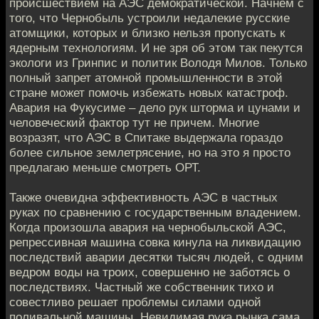
происшествием на АЭС демократической. Начнем с
того, что Чернобыль устроили недалекие русские
атомщики, которых и близко нельзя пропускать к
ядерным технологиям. И не зря об этом так пекутся
экологи из Гринпис и политик Володя Милов. Только
полный запрет атомной промышленности в этой
стране может помочь избежать новых катастроф.
Авария на Фукусиме – дело рук шторма и цунами и
человеческий фактор тут не причем. Многие
возразят, что АЭС в Спитаке выдержала гораздо
более сильное землетрясение, но на это я просто
предлагаю меньше смотреть ОРТ.
Также очевидна эффективность АЭС в частных
руках по сравнению с государственным владением.
Когда произошла авария на чернобыльской АЭС,
репрессивная машина совка кинула на ликвидацию
последствий аварии десятки тысяч людей, с одним
ведром воды на троих, совершенно не заботясь о
последствиях. Частный же собственник тихо и
совестливо решает проблемы силами одной
поливальной машины. Невидимая рука рынка сама