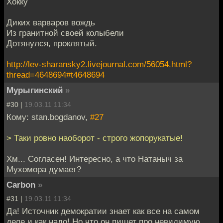
Хокку
Диких варваров вождь
Из гранитной своей колыбели
Дотянулся, проклятый.
http://lev-sharansky2.livejournal.com/56054.html?
thread=4648694#t4648694
Мурыгинский
»
#30 |
19.03.11 11:34
Кому: stan.bogdanov,
#27
> Таки ровно наоборот - строго жопорукатые!
Хм... Согласен! Интересно, а что Натаныч за
Мухомора думает?
Сarbon
»
#31 |
19.03.11 11:34
Да! Источник демократии знает как все на самом
деле и как надо! Но что он пишет про невидимую