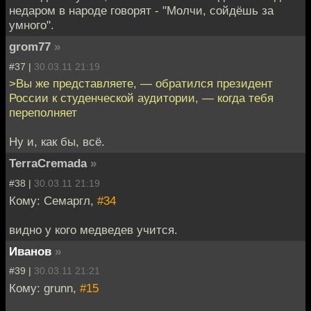
недаром в народе говорят - "Молчи, сойдёшь за
умного".
grom77
»
#37 |
30.03.11 21:19
>Вы же представляете, — обратился президент
России к студенческой аудитории, — когда тебя
переполняет
Ну и, как бы, всё.
TerraCremada
»
#38 |
30.03.11 21:19
Кому: Семаргл,
#34
видно у кого медведев учится.
Иванов
»
#39 |
30.03.11 21:21
Кому: grunn,
#15