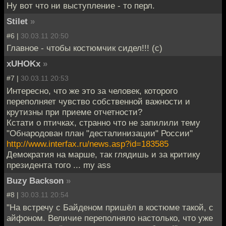
Ну вот что ни выступление - то перл.
Stilet
»
#6 |
30.03.11 20:50
Главное - чтобы костюмчик сидел!!! (с)
xUHOKx
»
#7 |
30.03.11 20:53
Интересно, что же это за человек, которого
переполняет чувство собственной важности и
крутизны при приеме отчетности?
Кстати о птичках, странно что не запилили тему
"Обнародован план "десталинизации" России"
http://www.interfax.ru/news.asp?id=183585
Демократия на марше, так глядишь и за критику
президента того ... my ass
Buzy Backson
»
#8 |
30.03.11 20:54
"На встречу с Байденом пришёл в костюме такой, с
айфоном. Величие переполняло настолько, что уже