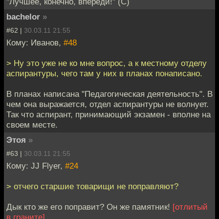
"Лучшее, конечно, впереди!" (C)
bachelor
»
#62 |
30.03.11 21:55
Кому: Иванов,
#48
> Ну это уже не ко мне вопрос, а к местному отделу
аспирантуры, чего там у них в планах понаписано.
В планах написана "Педагогическая деятельность". В
чем она выражается, отдел аспирантуры не волнует.
Так что аспирант, принимающий экзамен - вполне на
своем месте.
Этоя
»
#63 |
30.03.11 21:55
Кому: JJ Flyer,
#24
> отчего старшие товарищи не поправляют?
Дык кто же его поправит? Он же памятник!
[отлитый
в граните]