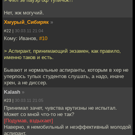
> Фил зе пауэр оф Тупичок?!
Нет, жж могучий.
Хмурый_Сибиряк
»
#22 |
30.03.11 21:04
Кому: Иванов,
#10
> Аспирант, принимающий экзамен, как правило,
именно таков и есть.
Бывают и нормальные аспиранты, которым в хер не
уперлось тупых студентов слушать, а надо, иначе
хрен, а не диссер.
Kalash
»
#23 |
30.03.11 21:05
Принимал зачет, чувства крутизны не испытал.
Может со мной что-то не так?
[Подумав, вздыхает]
Наверно, я немобильный и неэффективный молодой
аспирант.