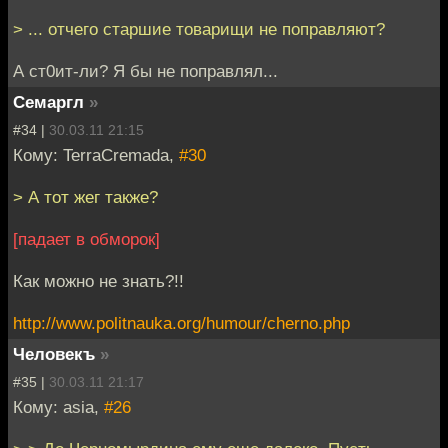
> ... отчего старшие товарищи не поправляют?
А ст0ит-ли? Я бы не поправлял...
Семаргл
»
#34 |
30.03.11 21:15
Кому: TerraCremada,
#30
> А тот жег также?
[падает в обморок]
Как можно не знать?!!
http://www.politnauka.org/humour/cherno.php
Человекъ
»
#35 |
30.03.11 21:17
Кому: asia,
#26