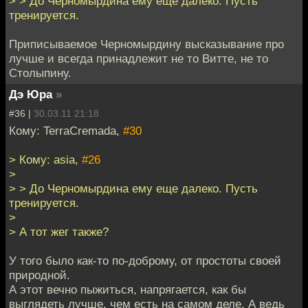
> > До Черномырдина ему еще далеко. Пусть
тренируется.
Приписываемое Черномырдину высказывание про
лучше и всегда принадлежит не то Витте, не то
Столыпину.
Дэ Юра
»
#36 |
30.03.11 21:18
Кому: TerraCremada,
#30
> Кому: asia,
#26
>
> > До Черномырдина ему еще далеко. Пусть
тренируется.
>
> А тот жег также?
У того было как-то по-доброму, от простоты своей
природной.
А этот вечно пыжиться, напрягается, как бы
выглядеть лучше, чем есть на самом деле. А ведь