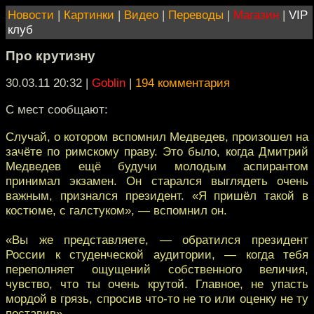
Новости
|
Картинки
|
Видео
|
Переводы
|
Магазин
|
VIP
клуб
Про крутизну
30.03.11 20:32
|
Goblin
|
194 комментария
С мест сообщают:
Случай, о котором вспомнил Медведев, произошел на
зачёте по римскому праву. Это было, когда Дмитрий
Медведев ещё будучи молодым аспирантом
принимал экзамен. Он старался выглядеть очень
важным, признался президент. «Я пришёл такой в
костюме, с галстуком», — вспомнил он.
«Вы же представляете, — обратился президент
России к студенческой аудитории, — когда тебя
переполняет ощущений собственного величия,
чувство, что ты очень крутой. Главное, не упасть
мордой в грязь, спросив что-то не то или оценку не ту
поставив».