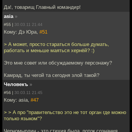
Да!, товарищ Главный командир!
asia
»
#55 |
30.03.11 21:44
Кому: Дэ Юра,
#51
> А может, просто стараться больше думать,
работать и меньше маяться хернёй? :)
Это мне совет или обсуждаемому персонажу?
Камрад, ты чегой та сегодня злой такой?
Человекъ
»
#56 |
30.03.11 21:45
Кому: asia,
#47
> > А про "правительство это не тот орган где можно
только языком"?
Черномырдин - это стихия была, поток сознания.