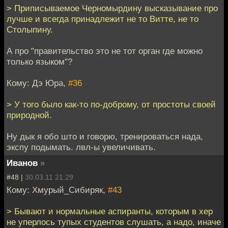
> Приписываемое Черномырдину высказывание про
лучше и всегда принадлежит не то Витте, не то
Столыпину.
А про "правительство это не тот орган где можно
только языком"?
Кому: Дэ Юра,
#36
> У того было как-то по-доброму, от простоты своей
природной.
Ну дык я обо што и говорю, тренироваться нада,
экспу подымать. лвл-ы увеличивать.
Иванов
»
#48 |
30.03.11 21:29
Кому: Хмурый_Сибиряк,
#43
> Бывают и нормальные аспиранты, которым в хер
не уперлось тупых студентов слушать, а надо, иначе