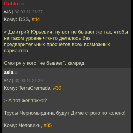
Goblin
»
#46 |
30.03.11 21:27
Кому: DSS,
#44
> Дмитрий Юрьевич, ну вот не бывает же так, чтобы
на таком уровне что-то делалось без
предварительных просчётов всех возможных
вариантов.
Смотря у кого "не бывает", камрад.
asia
»
#47 |
30.03.11 21:29
Кому: TerraCremada,
#30
> А тот жег также?
Трусы Черномырдина будут Диме строго по колено!
Кому: Человекъ,
#35