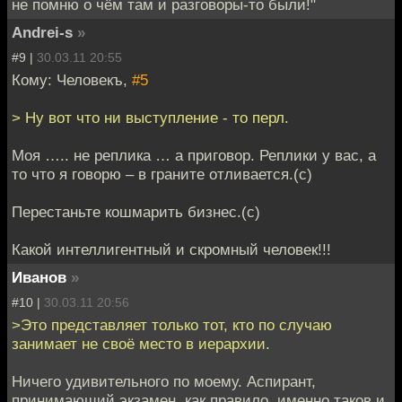
не помню о чём там и разговоры-то были!"
Andrei-s
»
#9 |
30.03.11 20:55
Кому: Человекъ,
#5
> Ну вот что ни выступление - то перл.
Моя ….. не реплика … а приговор. Реплики у вас, а
то что я говорю – в граните отливается.(c)
Перестаньте кошмарить бизнес.(c)
Какой интеллигентный и скромный человек!!!
Иванов
»
#10 |
30.03.11 20:56
>Это представляет только тот, кто по случаю
занимает не своё место в иерархии.
Ничего удивительного по моему. Аспирант,
принимающий экзамен, как правило, именно таков и