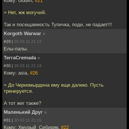
Кому: Goblin,
#21
> Нет, жж могучий.
Так и посещаемость Тупичка, поди, не падает!!!
Korgoth Warwar
»
#29 |
30.03.11 21:13
Елы-палы.
TerraCremada
»
#30 |
30.03.11 21:13
Кому: asia,
#26
> До Черномырдина ему еще далеко. Пусть
тренируется.
А тот жег также?
Маленький Друг
»
#31 |
30.03.11 21:15
Кому: Хмурый_Сибиряк,
#22