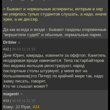
> Бывают и нормальные аспиранты, которым в хер
не уперлось тупых студентов слушать, а надо, иначе
хрен, а не диссер.
Да как всегда и везде - бывают гандоны откровенные
"вершители судеб" и обычные, нормальные парни.
Dribler
»
#32 |
30.03.11 21:15
Дим Юрич, камрады, извините за оффтоп. Канитель
нездоровая вроде намечается. Типа гастарбайтеров
без ведома жильцов регистрируют, народ
паспортные столы штурмует, у меня вот на
большевиков(это Питер) по крайней мере так, надо
заяву писать, говорят.
Кто че слышал может?
magestr
»
#33 |
30.03.11 21:15
Кому: JJ Flyer,
#24