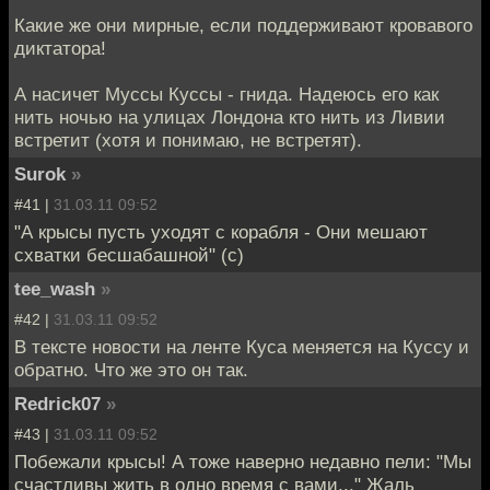
Какие же они мирные, если поддерживают кровавого
диктатора!
А насичет Муссы Куссы - гнида. Надеюсь его как
нить ночью на улицах Лондона кто нить из Ливии
встретит (хотя и понимаю, не встретят).
Surok
»
#41 |
31.03.11 09:52
"А крысы пусть уходят с корабля - Они мешают
схватки бесшабашной" (с)
tee_wash
»
#42 |
31.03.11 09:52
В тексте новости на ленте Куса меняется на Куссу и
обратно. Что же это он так.
Redrick07
»
#43 |
31.03.11 09:52
Побежали крысы! А тоже наверно недавно пели: "Мы
счастливы жить в одно время с вами..." Жаль