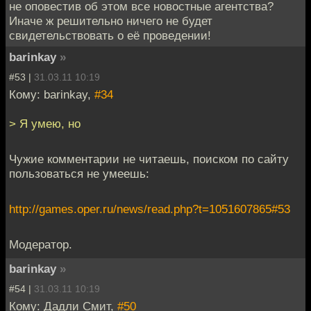
не оповестив об этом все новостные агентства?
Иначе ж решительно ничего не будет
свидетельствовать о её проведении!
barinkay
»
#53 |
31.03.11 10:19
Кому: barinkay,
#34
> Я умею, но
Чужие комментарии не читаешь, поиском по сайту
пользоваться не умеешь:
http://games.oper.ru/news/read.php?t=1051607865#53
Модератор.
barinkay
»
#54 |
31.03.11 10:19
Кому: Дадли Смит,
#50