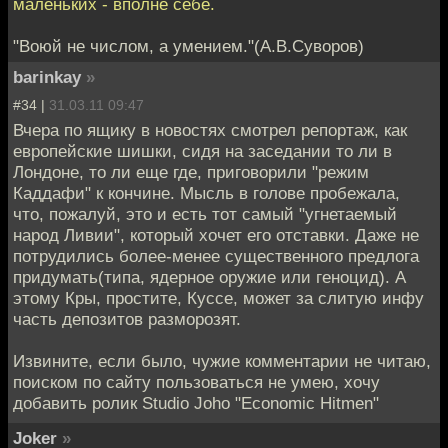
маленьких - вполне себе.
"Воюй не числом, а умением."(А.В.Суворов)
barinkay
»
#34 |
31.03.11 09:47
Вчера по ящику в новостях смотрел репортаж, как
европейские шишки, сидя на заседании то ли в
Лондоне, то ли еще где, приговорили "режим
Каддафи" к кончине. Мысль в голове пробежала,
что, пожалуй, это и есть тот самый "угнетаемый
народ Ливии", который хочет его отставки. Даже не
потрудились более-менее существенного предлога
придумать(типа, ядерное оружие или геноцид). А
этому Кры, простите, Куссе, может за слитую инфу
часть депозитов разморозят.
Извините, если было, чужие комментарии не читаю,
поиском по сайту пользоваться не умею, хочу
добавить ролик Studio Joho "Economic Hitmen"
Joker
»