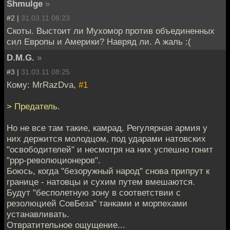
Shmulge
»
#2 |
31.03.11 08:23
Скоты. Выстоит ли Мухомор против объединенных
сил Европы и Америки? Навряд ли. А жаль :(
D.M.G.
»
#3 |
31.03.11 08:25
Кому: MrRazDva,
#1
> Предатель.
Но не все там такие, камрад. Регулярная армия у
них держится молодцом, под ударами натовских
"освободителей" и несмотря на них успешно гонит
"ррр-революционеров".
Боюсь, когда "безоружный народ" снова припрут к
границе - натовцы и сухим путем вмешаются.
Будут "бесполетную зону в соответствии с
резолюцией СовБеза" танками и морпехами
устанавливать.
Отвратительное ощущение...