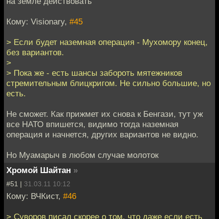
на земле действовать
Кому: Visionary,
#45
> Если будет наземная операция - Мухомору конец,
без вариантов.
>
> Пока же - есть шансы забороть мятежников
стремительным блицкригом. Не сильно большие, но
есть.
Не сможет. Как прижмет их снова к Бенгази, тут уж
все НАТО впишется, видимо тогда наземная
операция и начнется, других вариантов не видно.
Но Муамарыч в любом случае молоток
Хромой Шайтан
»
#51 |
31.03.11 10:12
Кому: ВЧКист,
#46
> Суворов писал скорее о том, что даже если есть