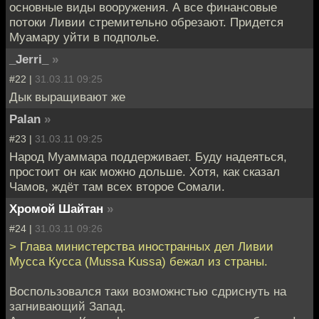
основные виды вооружения. А все финансовые
потоки Ливии стремительно обрезают. Придется
Муамару уйти в подполье.
_Jerri_
»
#22 |
31.03.11 09:25
Дык выращивают же
Palan
»
#23 |
31.03.11 09:25
Народ Муаммара поддерживает. Буду надеяться,
простоит он как можно дольше. Хотя, как сказал
Чамов, ждёт там всех второе Сомали.
Хромой Шайтан
»
#24 |
31.03.11 09:26
> Глава министерства иностранных дел Ливии
Мусса Кусса (Mussa Kussa) бежал из страны.
Воспользовался таки возможнстью сдриснуть на
загнивающий Запад.