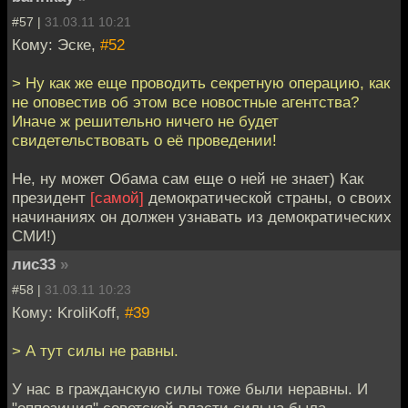
#57 |
31.03.11 10:21
Кому: Эске,
#52
> Ну как же еще проводить секретную операцию, как
не оповестив об этом все новостные агентства?
Иначе ж решительно ничего не будет
свидетельствовать о её проведении!
Не, ну может Обама сам еще о ней не знает) Как
президент
[самой]
демократической страны, о своих
начинаниях он должен узнавать из демократических
СМИ!)
лис33
»
#58 |
31.03.11 10:23
Кому: KroliKoff,
#39
> А тут силы не равны.
У нас в гражданскую силы тоже были неравны. И
"оппозиция" советской власти сильна была,