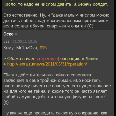
число, то надо не числом давить, а беречь солдат.
Это естественно. Ну, и "даже малым числом можно
достичь победы над многочисленным противником,
если солдат обучен, снаряжён и опытен"(С)
Эске
»
#52 |
31.03.11 10:15
Кому: MrRazDva,
#15
> Обама начал
[секретную]
операцию в Ливии
>
http://lenta.ru/news/2011/03/31/operation/
"Титул действительного тайного советника
заключает в себе тройной обман, ибо носитель
оного никому ничего не советует, его существование
ни для кого не тайна, и кроме того он часто являет
собой самую недействительную фигуру на свете"
(с)
Ну как же еще проводить секретную операцию, как