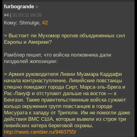
furbogrande
»
#4 |
31.03.11 08:28
Кому: Shmulge,
#2
> Выстоит ли Мухомор против объединенных сил
Европы и Америки?
Рамблер пишет, что войска полковника дали
пиздюлей жопозиции:
> Армия руководителя Ливии Муамара Каддафи
начала контрнаступление. Ливийские повстанцы
спешно покидают города Сирт, Марса-эль-Брега и
Рас-Лануф и отступают дальше на восток — к
Бенгази. Также правительственные войска сужают
кольцо окружения групп повстанцев в городе
Мисурата к западу от Триполи. Им не помогли даже
действия ВМС США, которые вывели из строя три
ливийских катера береговой охраны.
http://news.rambler.ru/9463755/