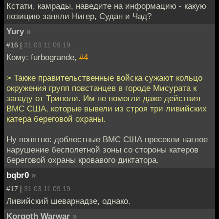
Кстати, камрады, наведите на информацию - какую
позицию заняли Нигер, Судан и Чад?
Yury
»
#16 |
31.03.11 09:19
Кому: furbogrande,
#4
> Также правительственные войска сужают кольцо
окружения групп повстанцев в городе Мисурата к
западу от Триполи. Им не помогли даже действия
ВМС США, которые вывели из строя три ливийских
катера береговой охраны.
Ну понятно: доблестные ВМС США пресекли наглое
нарушение бесполетной зоны со стороны катеров
береговой охраны кровавого диктатора.
bqbr0
»
#17 |
31.03.11 09:19
Ливийский шеварнадзе, однако.
Korgoth Warwar
»