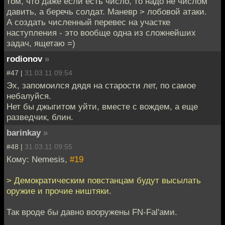
том, что даже если есть число, то надо не числом
давить, а беречь солдат. Маневр > лобовой атаки.
А создать численный перевес на участке
наступления - это вообще одна из сложнейших
задач, ящетаю =)
rodionov
»
#47 |
31.03.11 09:54
Эх, запомоился дядя на старости лет, по самое
небалуйся.
Нет бы джыгитом уйти, вместе с вождем, а еще
разведчик, блин.
barinkay
»
#48 |
31.03.11 09:55
Кому: Nemesis,
#19
> Демократическим повстанцам будут высылать
оружие и прочие ништяки.
Так вроде бы давно вооружены FN-Fal'ами.