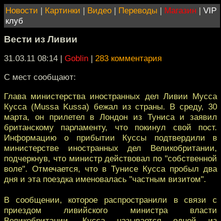
Новости
|
Картинки
|
Видео
|
Переводы
|
Магазин
|
VIP
клуб
Вести из Ливии
31.03.11 08:14
|
Goblin
|
283 комментария
С мест сообщают:
Глава министерства иностранных дел Ливии Мусса
Кусса (Mussa Kussa) бежал из страны. В среду, 30
марта, он прилетел в Лондон из Туниса и заявил
британскому парламенту, что покинул свой пост.
Информацию о прибытии Куссы подтвердили в
министерстве иностранных дел Великобритании,
подчеркнув, что министр действовал по "собственной
воле". Отмечается, что в Тунисе Кусса пробыл два
дня и эта поездка именовалась "частным визитом".
В сообщении, которое распространили в связи с
приездом ливийского министра власти
Великобритании, Кусса называется одной из