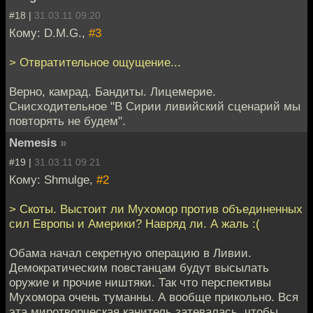
#18 |
31.03.11 09:20
Кому: D.M.G.,
#3
> Отвратительное ощущение...
Верно, камрад. Бандиты. Лицемерие.
Снисходительное "В Сирии ливийский сценарий мы
повторять не будем".
Nemesis
»
#19 |
31.03.11 09:21
Кому: Shmulge,
#2
> Скоты. Выстоит ли Мухомор против объединенных
сил Европы и Америки? Навряд ли. А жаль :(
Обама начал секретную операцию в Ливии.
Демократическим повстанцам будут высылать
оружие и прочие ништяки. Так что перспективы
Мухомора очень туманны. А вообще прикольно. Вся
эта миротворческая канитель затевалась, чтобы