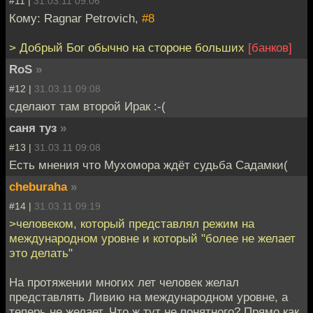
#11 |
31.03.11 09:06
Кому: Ragnar Petrovich,
#8
> Добрый Бог обычно на стороне больших
[банков]
RoS
»
#12 |
31.03.11 09:08
сделают там второй Ирак :-(
саня туз
»
#13 |
31.03.11 09:08
Есть мнения что Мухомора ждёт судьба Садамки(
cheburaha
»
#14 |
31.03.11 09:19
>человеком, который представлял режим на
международном уровне и который "более не желает
это делать"
На протяжении многих лет человек желал
представлять Ливию на международном уровне, а
теперь не желает. Что ж тут не понятного? Прямо как