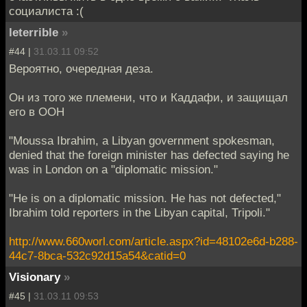
социалиста :(
leterrible
»
#44 |
31.03.11 09:52
Вероятно, очередная деза.
Он из того же племени, что и Каддафи, и защищал
его в ООН
"Moussa Ibrahim, a Libyan government spokesman,
denied that the foreign minister has defected saying he
was in London on a "diplomatic mission."
"He is on a diplomatic mission. He has not defected,"
Ibrahim told reporters in the Libyan capital, Tripoli."
http://www.660worl.com/article.aspx?id=48102e6d-b288-
44c7-8bca-532c92d15a54&catid=0
Visionary
»
#45 |
31.03.11 09:53