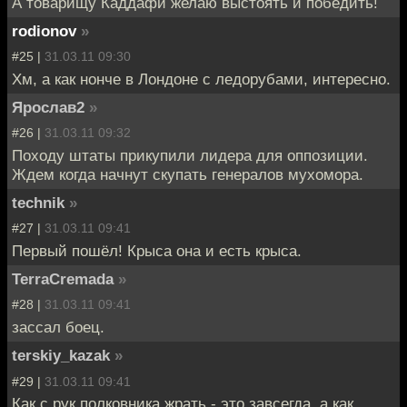
А товарищу Каддафи желаю выстоять и победить!
rodionov
»
#25 |
31.03.11 09:30
Хм, а как нонче в Лондоне с ледорубами, интересно.
Ярослав2
»
#26 |
31.03.11 09:32
Походу штаты прикупили лидера для оппозиции.
Ждем когда начнут скупать генералов мухомора.
technik
»
#27 |
31.03.11 09:41
Первый пошёл! Крыса она и есть крыса.
TerraCremada
»
#28 |
31.03.11 09:41
зассал боец.
terskiy_kazak
»
#29 |
31.03.11 09:41
Как с рук полковника жрать - это завсегда, а как