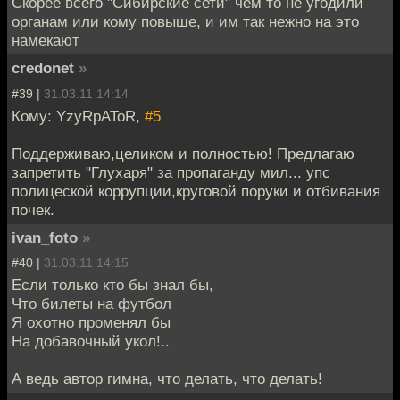
Скорее всего "Сибирские сети" чем то не угодили
органам или кому повыше, и им так нежно на это
намекают
credonet
»
#39 |
31.03.11 14:14
Кому: YzyRpAToR,
#5
Поддерживаю,целиком и полностью! Предлагаю
запретить "Глухаря" за пропаганду мил... упс
полицеской коррупции,круговой поруки и отбивания
почек.
ivan_foto
»
#40 |
31.03.11 14:15
Если только кто бы знал бы,
Что билеты на футбол
Я охотно променял бы
На добавочный укол!..
А ведь автор гимна, что делать, что делать!