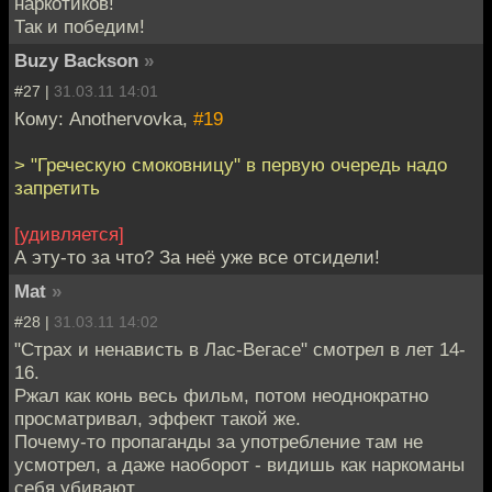
наркотиков!
Так и победим!
Buzy Backson
»
#27 |
31.03.11 14:01
Кому: Anothervovka,
#19
> "Греческую смоковницу" в первую очередь надо
запретить
[удивляется]
А эту-то за что? За неё уже все отсидели!
Mat
»
#28 |
31.03.11 14:02
"Страх и ненависть в Лас-Вегасе" смотрел в лет 14-
16.
Ржал как конь весь фильм, потом неоднократно
просматривал, эффект такой же.
Почему-то пропаганды за употребление там не
усмотрел, а даже наоборот - видишь как наркоманы
себя убивают.