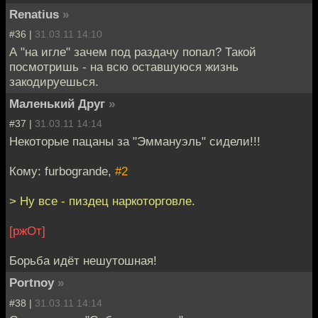
Renatius
»
#36 |
31.03.11 14:10
А "на игле" зачем под раздачу попал? Такой
посмотришь - на всю оставшуюся жизнь
закодируешься.
Маленький Друг
»
#37 |
31.03.11 14:14
Некоторые пацаны за "Эммануэль" сидели!!!
Кому: furbogrande,
#2
> Ну все - пиздец наркоторговле.
[ржОт]
Борьба идёт нешутошная!
Portnoy
»
#38 |
31.03.11 14:14