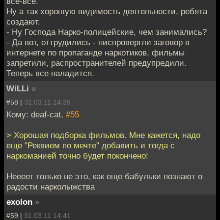
все-все.
Ну а так хорошую видимость деятельности, ребята
создают.
- Ну Господа Нарко-полицейские, чем занимались?
- Да вот, оттрудились - ниспровергли заговор в
интернете по пропаганде наркотиков, фильмы
запретили, распространителей предупредили.
Теперь все наладится.
WiLLi
»
#58 |
31.03.11 14:39
Кому: deaf-cat,
#55
> Хорошая подборка фильмов. Мне кажется, надо
еще "Реквием по мечте" добавить и тогда с
наркоманией точно будет покончено!
Неееет только не это, как еще бабульки познают о
радости нарколыжства
exolon
»
#59 |
31.03.11 14:41