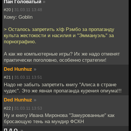
Пан Головатый
»
#20 |
31.03.11 13:48
Кому: Goblin
> Осталось запретить х/ф Рэмбо за пропаганду
культа жестокости и насилия и "Эммануэль" за
порнографию.
А как же компьютерные игры? Их же надо отменят
практически поголовно, особенно стратегии!
Ded Hunhuz
»
#21 |
31.03.11 13:51
Надо не забыть запретить книгу "Алиса в стране
чудес". Это же явная пропаганда курения опиума!!!
Ded Hunhuz
»
#22 |
31.03.11 13:53
Ну и книгу Ивана Миронова "Замурованные" как
бросающую тень на мундир ФСКН
П.Д.О.
»