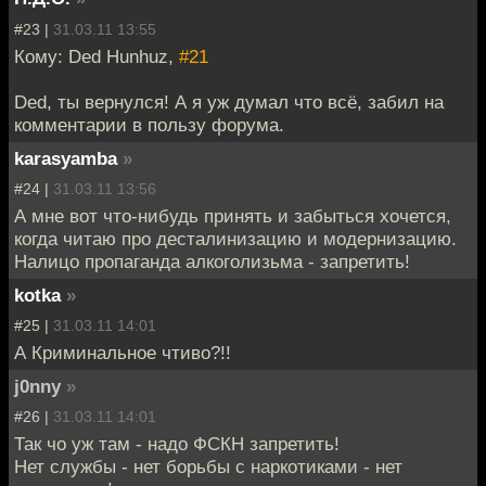
#23 |
31.03.11 13:55
Кому: Ded Hunhuz,
#21
Ded, ты вернулся! А я уж думал что всё, забил на
комментарии в пользу форума.
karasyamba
»
#24 |
31.03.11 13:56
А мне вот что-нибудь принять и забыться хочется,
когда читаю про десталинизацию и модернизацию.
Налицо пропаганда алкоголизьма - запретить!
kotka
»
#25 |
31.03.11 14:01
А Криминальное чтиво?!!
j0nny
»
#26 |
31.03.11 14:01
Так чо уж там - надо ФСКН запретить!
Нет службы - нет борьбы с наркотиками - нет