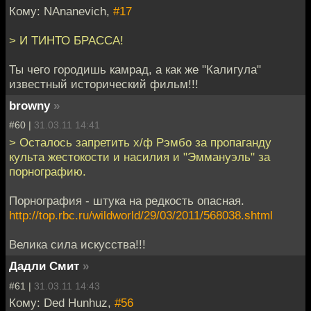
Кому: NAnanevich,
#17
> И ТИНТО БРАССА!
Ты чего городишь камрад, а как же "Калигула"
известный исторический фильм!!!
browny
»
#60 |
31.03.11 14:41
> Осталось запретить х/ф Рэмбо за пропаганду
культа жестокости и насилия и "Эммануэль" за
порнографию.
Порнография - штука на редкость опасная.
http://top.rbc.ru/wildworld/29/03/2011/568038.shtml
Велика сила искусства!!!
Дадли Смит
»
#61 |
31.03.11 14:43
Кому: Ded Hunhuz,
#56