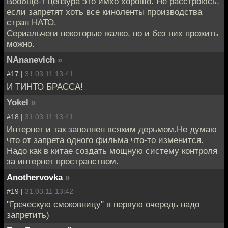
Вообще-т цензура это имхо хорошо. Не расстроюсь,
если запретят хоть все киноленты производства
стран НАТО.
Сериальчеги некоторые жалко, но и без них прожить
можно.
NAnanevich
»
#17 |
31.03.11 13:41
И ТИНТО БРАССА!
Yokel
»
#18 |
31.03.11 13:41
Интернет и так заполнен всяким дерьмом.Не думаю
что от запрета одного фильма что-то изменится.
Надо как в китае создать мощную систему контроля
за интернет пространством.
Anothervovka
»
#19 |
31.03.11 13:42
"Греческую смоковницу" в первую очередь надо
запретить)