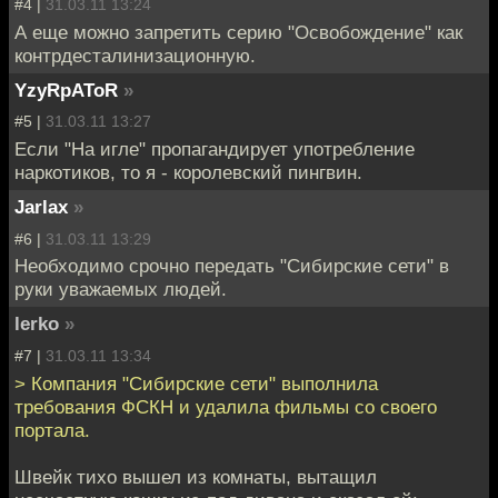
#4 |
31.03.11 13:24
А еще можно запретить серию "Освобождение" как
контрдесталинизационную.
YzyRpAToR
»
#5 |
31.03.11 13:27
Если "На игле" пропагандирует употребление
наркотиков, то я - королевский пингвин.
Jarlax
»
#6 |
31.03.11 13:29
Необходимо срочно передать "Сибирские сети" в
руки уважаемых людей.
lerko
»
#7 |
31.03.11 13:34
> Компания "Сибирские сети" выполнила
требования ФСКН и удалила фильмы со своего
портала.
Швейк тихо вышел из комнаты, вытащил