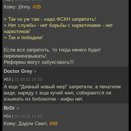
Кому: j0nny,
#26
> Так чо уж там - надо ФСКН запретить!
> Нет службы - нет борьбы с наркотиками - нет
наркотиков!
> Так и победим!
Если все запретить, то тогда нечего будет
переименовывать!
Реформы могут забуксовать!!!
Doctor Grey
»
#53 |
31.03.11 14:32
А еще "Дивный новый мир" запретили, в печатном
виде, наряду с еще кучей книг, собираются ли
изымать из библиотек - инфы нет.
BrDr
»
#54 |
31.03.11 14:32
Кому: Дадли Смит,
#49