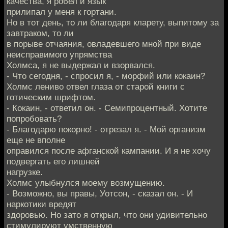
качества, я робел и язык
прилипал у меня к гортани.
Но в тот день, то ли благодаря кларету, выпитому за
завтраком, то ли
в порыве отчаяния, овладевшего мной при виде
неисправимого упрямства
Холмса, я не выдержал и взорвался.
- Что сегодня, - спросил я, - морфий или кокаин?
Холмс лениво отвел глаза от старой книги с
готическим шрифтом.
- Кокаин, - ответил он. - Семипроцентный. Хотите
попробовать?
- Благодарю покорно! - отрезал я. - Мой организм
еще не вполне
оправился после афганской кампании. И я не хочу
подвергать его лишней
нагрузке.
Холмс улыбнулся моему возмущению.
- Возможно, вы правы, Уотсон, - сказал он. - И
наркотики вредят
здоровью. Но зато я открыл, что они удивительно
стимулируют умственную