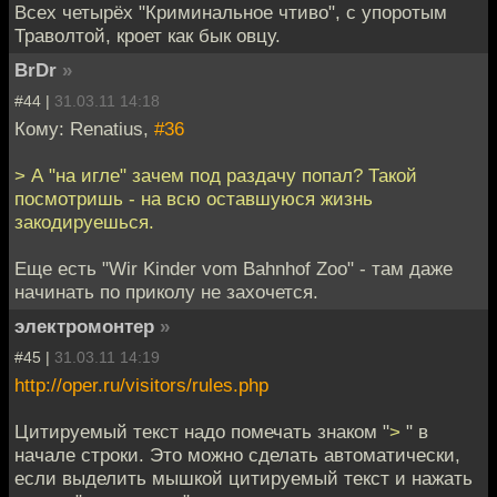
Всех четырёх "Криминальное чтиво", с упоротым
Траволтой, кроет как бык овцу.
BrDr
»
#44 |
31.03.11 14:18
Кому: Renatius,
#36
> А "на игле" зачем под раздачу попал? Такой
посмотришь - на всю оставшуюся жизнь
закодируешься.
Еще есть "Wir Kinder vom Bahnhof Zoo" - там даже
начинать по приколу не захочется.
электромонтер
»
#45 |
31.03.11 14:19
http://oper.ru/visitors/rules.php
Цитируемый текст надо помечать знаком "
>
" в
начале строки. Это можно сделать автоматически,
если выделить мышкой цитируемый текст и нажать