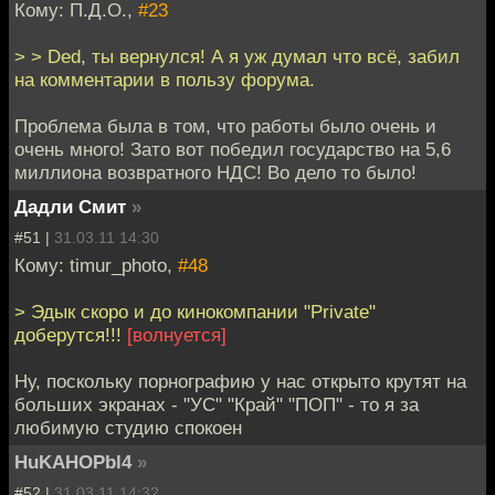
Кому: П.Д.О.,
#23
> > Ded, ты вернулся! А я уж думал что всё, забил
на комментарии в пользу форума.
Проблема была в том, что работы было очень и
очень много! Зато вот победил государство на 5,6
миллиона возвратного НДС! Во дело то было!
Дадли Смит
»
#51 |
31.03.11 14:30
Кому: timur_photo,
#48
> Эдык скоро и до кинокомпании "Private"
доберутся!!!
[волнуется]
Ну, поскольку порнографию у нас открыто крутят на
больших экранах - "УС" "Край" "ПОП" - то я за
любимую студию спокоен
HuKAHOPbl4
»
#52 |
31.03.11 14:32