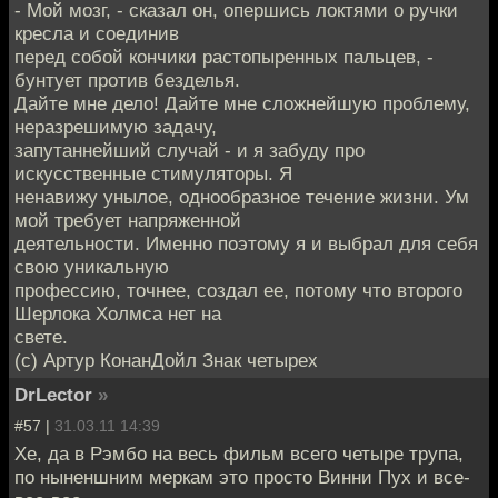
- Мой мозг, - сказал он, опершись локтями о ручки
кресла и соединив
перед собой кончики растопыренных пальцев, -
бунтует против безделья.
Дайте мне дело! Дайте мне сложнейшую проблему,
неразрешимую задачу,
запутаннейший случай - и я забуду про
искусственные стимуляторы. Я
ненавижу унылое, однообразное течение жизни. Ум
мой требует напряженной
деятельности. Именно поэтому я и выбрал для себя
свою уникальную
профессию, точнее, создал ее, потому что второго
Шерлока Холмса нет на
свете.
(с) Артур КонанДойл Знак четырех
DrLector
»
#57 |
31.03.11 14:39
Хе, да в Рэмбо на весь фильм всего четыре трупа,
по ныненшним меркам это просто Винни Пух и все-