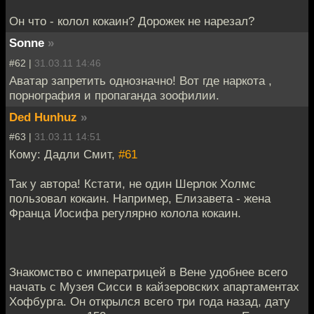
Он что - колол кокаин? Дорожек не нарезал?
Sonne
»
#62 |
31.03.11 14:46
Аватар запретить однозначно! Вот где наркота ,
порнография и пропаганда зоофилии.
Ded Hunhuz
»
#63 |
31.03.11 14:51
Кому: Дадли Смит,
#61
Так у автора! Кстати, не один Шерлок Холмс
пользовал кокаин. Например, Елизавета - жена
Франца Иосифа регулярно колола кокаин.
Знакомство с императрицей в Вене удобнее всего
начать с Музея Сисси в кайзеровских апартаментах
Хофбурга. Он открылся всего три года назад, дату