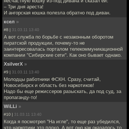
несчастную кошку из-под дивана и сказал ей:
– Три дня ареста!
И ангорская кошка полезла обратно под диван.
ксел
»
#8 |
31.03.11 13:40
А вот служба по борьбе с незаконным оборотом
пиратской продукции, почему-то не
заинтересовалась порталом телекоммуникационной
компании "Сибирские сети". Как оно бывает однако.
XsilverX
»
#9 |
31.03.11 13:40
Молодцы работники ФСКН. Сразу, считай,
Новосибирск и область без наркотиков!
Надо бы еще режиссеров разыскать, да под суд, за
пропаганду-то!
WiLLi
»
#10 |
31.03.11 13:40
Когда я посмотрел "На игле", то еще раз убедился,
что наркотики это плохо. А вот оно как оказалось то