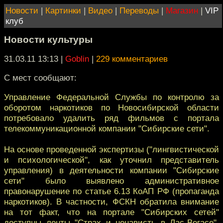
Новости
|
Картинки
|
Видео
|
Переводы
|
Магазин
|
VIP
клуб
Новости культуры
31.03.11 13:13
|
Goblin
|
229 комментариев
С мест сообщают:
Управление Федеральной Службы по контролю за
оборотом наркотиков по Новосибирской области
потребовало удалить ряд фильмов с портала
телекоммуникационной компании "Сибирские сети".
На основе проведенной экспертизы ("лингвистической
и психологической", как уточнил представитель
управления) в деятельности компании "Сибирские
сети" было выявлено административное
правонарушение по статье 6.13 КоАП РФ (пропаганда
наркотиков). В частности, ФСКН обратила внимание
на тот факт, что на портале "Сибирских сетей"
доступны ленты "Страх и ненависть в Лас-Вегасе",