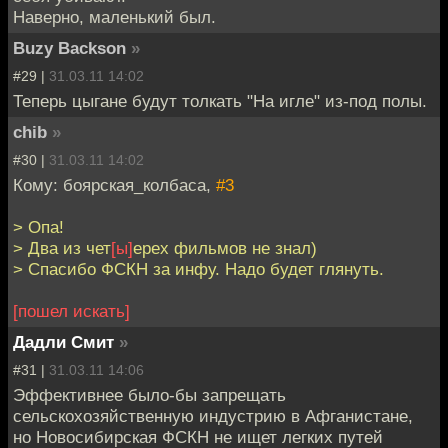
Наверно, маленький был.
Buzy Backson
»
#29 |
31.03.11 14:02
Теперь цыгане будут толкать "На игле" из-под полы.
chib
»
#30 |
31.03.11 14:02
Кому: боярская_колбаса,
#3
> Опа!
> Два из чет
[ы]
ерех фильмов не знал)
> Спасибо ФСКН за инфу. Надо будет глянуть.
[пошел искать]
Дадли Смит
»
#31 |
31.03.11 14:06
Эффективнее было-бы запрещать
сельскохозяйственную индустрию в Афганистане,
но Новосибирская ФСКН не ищет легких путей