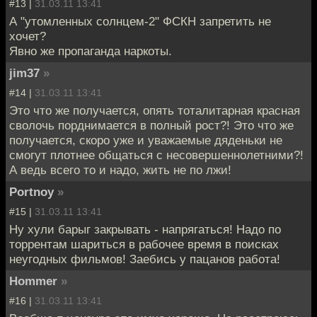
#13 |
31.03.11 13:41
А "утомленных солнцем-2" ФСКН запретить не
хочет?
Явно же пропаганда наркоты.
jim37
»
#14 |
31.03.11 13:41
Это что же получается, опять тоталитарная красная
сволочь порднимается в полный рост?! Это что же
получается, скоро уже и уважаемые дяденьки не
смогут плотнее общаться с несовершеннолетними?!
А ведь всего то и надо, жить не по лжи!
Portnoy
»
#15 |
31.03.11 13:41
Ну хули барыг закрывать - напрягаться! Надо по
торрентам шариться в рабочее время в поисках
неугодных фильмов! Заебись у пацанов работа!
Hommer
»
#16 |
31.03.11 13:41