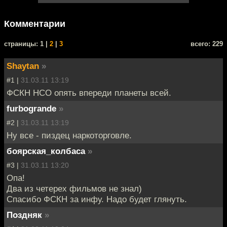
Комментарии
cтраницы: 1 |
2
|
3
всего: 229
Shaytan
»
#1 |
31.03.11 13:19
ФСКН НСО опять впереди планеты всей.
furbogrande
»
#2 |
31.03.11 13:19
Ну все - пиздец наркоторговле.
боярская_колбаса
»
#3 |
31.03.11 13:20
Опа!
Два из четерех фильмов не знал)
Спасибо ФСКН за инфу. Надо будет глянуть.
Поздняк
»