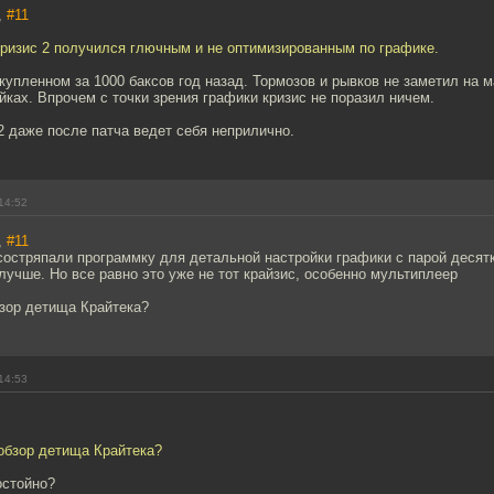
,
#11
 кризис 2 получился глючным и не оптимизированным по графике.
купленном за 1000 баксов год назад. Тормозов и рывков не заметил на
йках. Впрочем с точки зрения графики кризис не поразил ничем.
2 даже после патча ведет себя неприлично.
14:52
,
#11
состряпали программку для детальной настройки графики с парой десят
лучше. Но все равно это уже не тот крайзис, особенно мультиплеер
бзор детища Крайтека?
14:53
 обзор детища Крайтека?
остойно?