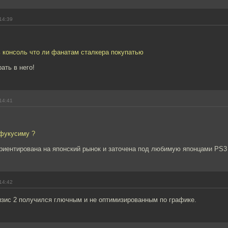
14:39
ь консоль что ли фанатам сталкера покупатью
рать в него!
14:41
 фукусиму ?
риентирована на японский рынок и заточена под любимую японцами PS3
14:42
ризис 2 получился глючным и не оптимизированным по графике.