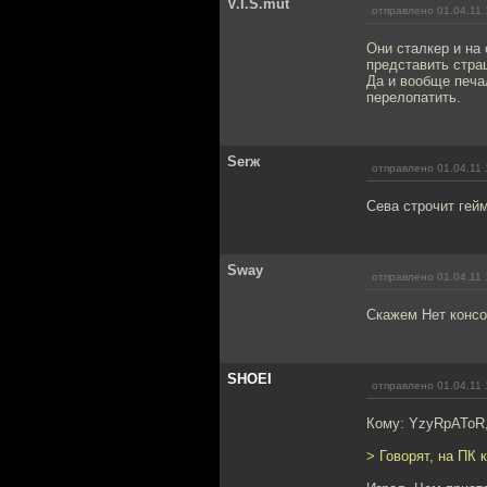
V.I.S.mut
отправлено 01.04.11 
Они сталкер и на
представить страш
Да и вообще печа
перелопатить.
Serж
отправлено 01.04.11 
Сева строчит гей
Sway
отправлено 01.04.11 
Скажем Нет конс
SHOEI
отправлено 01.04.11 
Кому: YzyRpAToR
> Говорят, на ПК