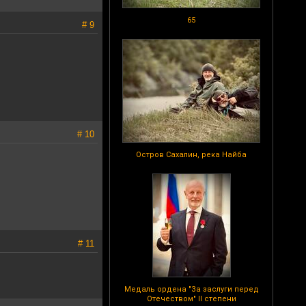
65
# 9
# 10
Остров Сахалин, река Найба
# 11
Медаль ордена "За заслуги перед
Отечеством" II степени