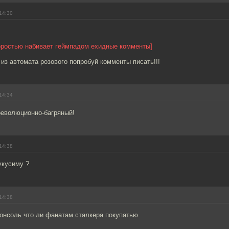
14:30
коростью набивает геймпадом ехидные комменты]
 из автомата розового попробуй комменты писать!!!
14:34
 революционно-багряный!
14:38
укусиму ?
14:38
консоль что ли фанатам сталкера покупатью