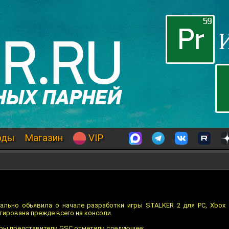
оды
Магазин
VIP
ально обьявила о начале разработки игры STALKER 2 для PC, Xbox 
тирована прежде всего на консоли.
гры представители GSC отметили следующее: