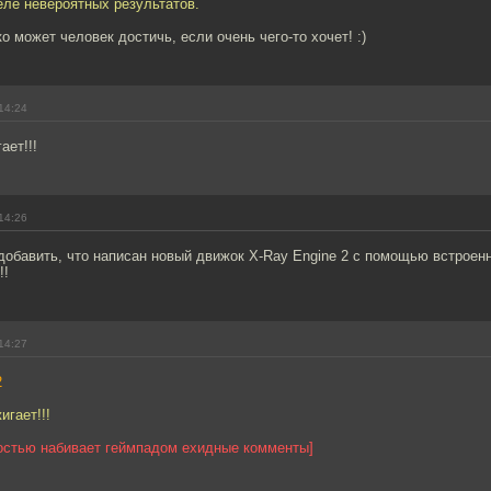
еле невероятных результатов.
о может человек достичь, если очень чего-то хочет! :)
14:24
ает!!!
14:26
добавить, что написан новый движок X-Ray Engine 2 с помощью встроенно
!!
14:27
2
игает!!!
ростью набивает геймпадом ехидные комменты]