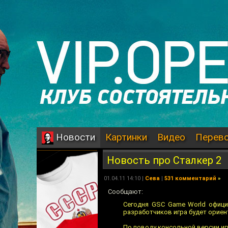
Картинки
Видео
Перев
Новости
Новость про Сталкер 2
01.04.11 14:10 |
Сева
|
531 комментарий
»
Сообщают:
Сегодня GSC Game World офици
разработчиков игра будет ориен
По поводу консольной версии и