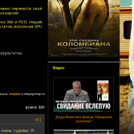
ненно перенести свой
ых версий.
ox 360 и PS3). Нашей
ьтатов, используя SPU
результатов.
Видео
азать
лендинг
в megagroup.ru
всего: 531
Дядя Вова про фильм "Свидание
# 1
вслепую"
е очень >удобно. Я