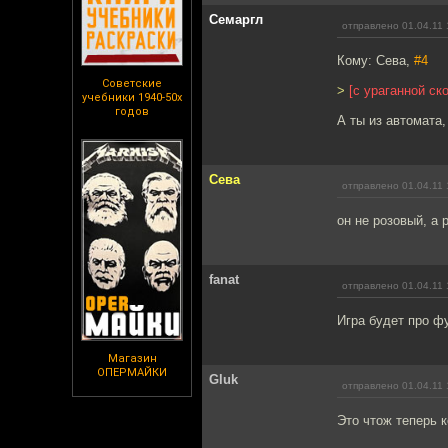
Семаргл
отправлено 01.04.11 
Кому: Сева,
#4
Советские
>
[с ураганной с
учебники 1940-50х
годов
А ты из автомата,
Сева
отправлено 01.04.11 
он не розовый, а
fanat
отправлено 01.04.11 
Игра будет про ф
Магазин
ОПЕРМАЙКИ
Gluk
отправлено 01.04.11 
Это чтож теперь 