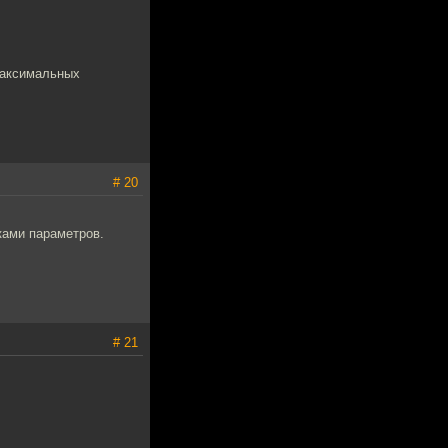
 максимальных
# 20
ками параметров.
# 21