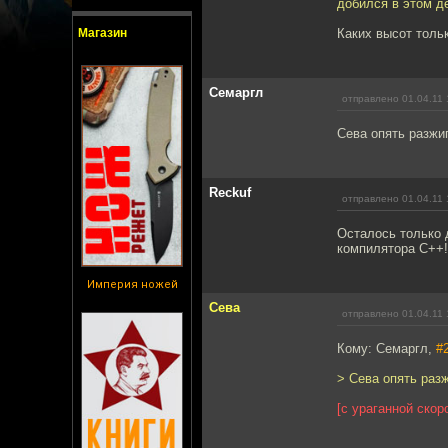
добился в этом д
Магазин
Каких высот тольк
Семаргл
отправлено 01.04.11 
Сева опять разжиг
Reckuf
отправлено 01.04.11 
Осталось только 
компилятора C++!
Империя ножей
Сева
отправлено 01.04.11 
Кому: Семаргл,
#
> Cева опять разж
[с ураганной ско