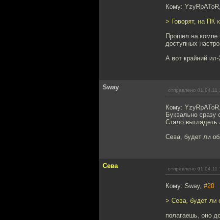
Кому: YzyRpAToR
> Говорят, на ПК
Прошел на компе 
доступных настро
А вот крайний ил-
Sway
отправлено 01.04.11 
Кому: YzyRpAToR
Буквально сразу 
Стало выглядеть 
Сева, будет ли о
Сева
отправлено 01.04.11 
Кому: Sway,
#20
> Сева, будет ли
полагаешь, оно д