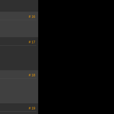
# 16
# 17
# 18
# 19