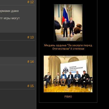
# 12
формами даже
пт игры могут
# 13
Медаль ордена "За заслуги перед
Отечеством" II степени
# 14
# 15
РВИО