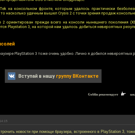
Tek на консольном фронте, которым удалось практически безболез
И то насколько удачным вышел Crysis 2 с точки зрения продаж консольн
 2 ориентирован прежде всего на консоли нынешнего поколения (Xb
ся Playstation 3, на которой нам удалось добиться невероятных резул
нсолей
аузере PlayStation 3 тоже очень удобно. Лично я добился невероятных 
Вступай в нашу
группу ВКонтакте
Goblin рекомендует
зак
14:15
рочить новости при помощи браузера, встроенного в PlayStation 3, тож