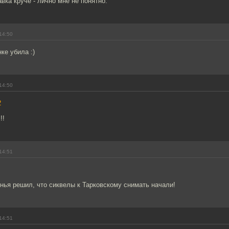
вка круче - лично мне не понятно.
14:50
ке убила :)
14:50
2
!!
14:51
нья решил, что сиквелы к Тарковскому снимать начали!
14:51