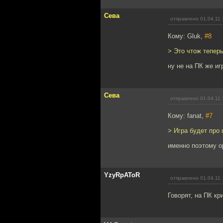
Сева
отправлено 01.04.11 
Кому: Gluk,
#8
> Это чтож тепер
ну не на ПК же иг
Сева
отправлено 01.04.11 
Кому: fanat,
#7
> Игра будет про
именно поэтому о
YzyRpAToR
отправлено 01.04.11 
Говорят, на ПК к