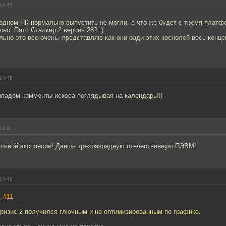
14:45
 одном ПК нормально выпустить не могли, а что же будет с тремя плат
но. Патч Сталкер 2 версия 28? :)
льно это все очень, представляю как они ради этих коснолей весь конце
14:45
мпадом комменты искоса поглядывая на календарь!!!
14:45
ольной экспансии! Даешь трехразрядную отечественную ПЭВМ!
14:49
,
#11
 кризис 2 получился глючным и не оптимизированным по графике.