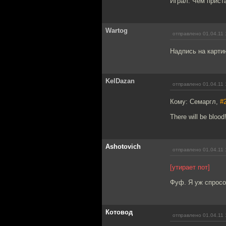
Играл. Чем приста
Wartog
отправлено 01.04.11 
Надпись на картин
KelDazan
отправлено 01.04.11 
Кому: Семаргл,
#
There will be blood!
Ashotovich
отправлено 01.04.11 
[утирает пот]
Фуф. Я уж спросо
Котовод
отправлено 01.04.11 