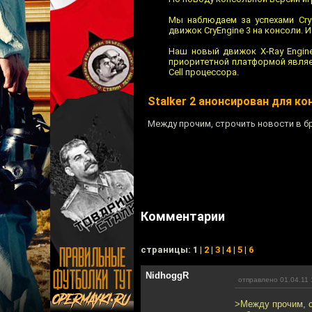
Мы наблюдаем за успехами Cry
движок CryEngine 3 на консоли. 
Наш новый движок X-Ray Engine
приоритетной платформой являет
Cell процессора.
Stalker 2 анонсирован для ко
Между прочим, строчить новости в бр
Комментарии
cтраницы: 1 |
2
|
3
|
4
|
5
|
6
NidhoggR
отправлено 01.04.11 
>Между прочим, ст