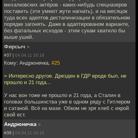
михалковских актёров - каких-нибудь спецназеров
поставить (эти умеют жути нагнать), и на месяцок
туда всех адептов десталинизации в обязательном
порядке загонять. Даже в адаптированом варианте,
без фатальных исходов - этим сукам хватило бы
выше ушей.
Фирсыч
»
#37 |
04.04.11 16:16
Кому: Андрюнечка,
#25
> Интересно другое. Дрезден в ГДР вроде был, не
прошло и 21 года...
У нас вон тоже не прошло и 21 года, а Сталин в
головах большинства уже в одном ряду с Гитлером
и сатаной. Всё на мази. Обком не зря хлеб с икрой
свой ест.
Андрюнечка
»
#38 |
04.04.11 16:16