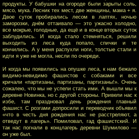
продукты. У бабушки на огороде были зарыты соль,
мясо, мука. Лесник тех мест, две женщины, мама + я.
Двое суток пробирались лесом в лаптях, ночью
заморозки, днём оттаивало — это ужасно холодно,
все мокрые, голодные, да ещё и в конце вторых суток
заблудились. И когда стало стемняться, решили
выходить из леса куда попало, спички и те
кончились. А у меня распухли ноги, толстые стали и
идти я уже не могла, несли по очереди.
И когда мы появились на опушке леса, к нам бежало
видимо-невидимо фашистов с собаками и все
кричали «партизаны, партизаны, партизаны!». Очень
сожалею, что мы не успели стать ими. А вышли мы к
деревне Новинка, но с другой стороны. Привели нас к
избе, там праздновал день рождения главный
фашист. С розгами допросили и переводчик объявил
«что в честь дня рождения нас не расстреляют, а
отведут в лагерь». Помиловал, гад фашистский. И
так нас погнали в концлагерь деревни Шумилово —
он уже был.