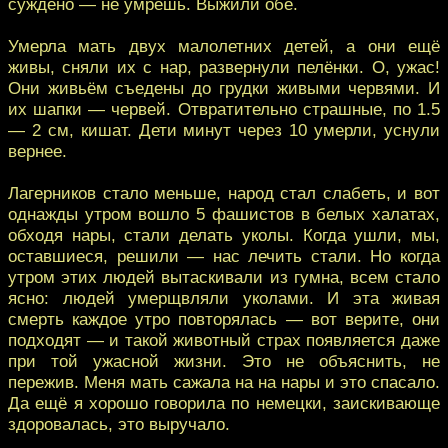
суждено — не умрёшь. Выжили обе.
Умерла мать двух малолетних детей, а они ещё
живы, сняли их с нар, развернули пелёнки. О, ужас!
Они живьём съедены до грудки живыми червями. И
их шапки — червей. Отвратительно страшные, по 1.5
— 2 см, кишат. Дети минут через 10 умерли, уснули
вернее.
Лагерников стало меньше, народ стал слабеть, и вот
однажды утром вошло 5 фашистов в белых халатах,
обходя нары, стали делать уколы. Когда ушли, мы,
оставшиеся, решили — нас лечить стали. Но когда
утром этих людей вытаскивали из гумна, всем стало
ясно: людей умерщвляли уколами. И эта живая
смерть каждое утро повторялась — вот верите, они
подходят — и такой животный страх появляется даже
при той ужасной жизни. Это не объяснить, не
пережив. Меня мать сажала на на нары и это спасало.
Да ещё я хорошо говорила по немецки, заискивающе
здоровалась, это выручало.