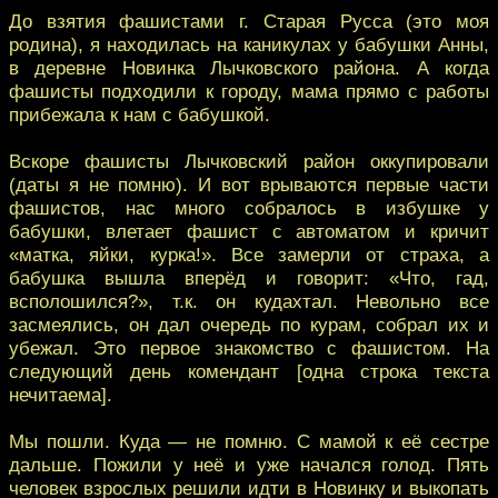
До взятия фашистами г. Старая Русса (это моя
родина), я находилась на каникулах у бабушки Анны,
в деревне Новинка Лычковского района. А когда
фашисты подходили к городу, мама прямо с работы
прибежала к нам с бабушкой.
Вскоре фашисты Лычковский район оккупировали
(даты я не помню). И вот врываются первые части
фашистов, нас много собралось в избушке у
бабушки, влетает фашист с автоматом и кричит
«матка, яйки, курка!». Все замерли от страха, а
бабушка вышла вперёд и говорит: «Что, гад,
всполошился?», т.к. он кудахтал. Невольно все
засмеялись, он дал очередь по курам, собрал их и
убежал. Это первое знакомство с фашистом. На
следующий день комендант [одна строка текста
нечитаема].
Мы пошли. Куда — не помню. С мамой к её сестре
дальше. Пожили у неё и уже начался голод. Пять
человек взрослых решили идти в Новинку и выкопать