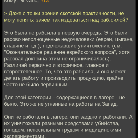
Кому: Nirvano,
#13
> Даже с точки зрения скотской практичности, не
могу понять: зачем так издеваться над раб.силой?
Это была не рабсила в первую очередь. Это были
расово неполноценные недочеловеки (евреи, цыгане,
славяне и т.д.), подлежавшие уничтожению (см.
"Окончательное решение еврейского вопроса", хотя
расовая доктрина этим не ограничивалась).
Различай первично и вторичное, главное и
второстепенное. То, что это рабсила, и она может
делать работу и производить продукцию, крайне
часто не было первичным.
Для этой категории - содержащиеся в лагере - не
было. Это же не угнанные на работы на Запад.
Они не работали в лагере, они заодно и работали. А
их уничтожали разными средствами убийства,
голодом, непосильным трудом и медицинскими
экспериментами.