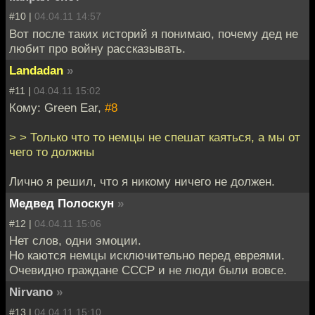
#10 |
04.04.11 14:57
Вот после таких историй я понимаю, почему дед не
любит про войну рассказывать.
Landadan
»
#11 |
04.04.11 15:02
Кому: Green Ear,
#8
> > Только что то немцы не спешат каяться, а мы от
чего то должны
Лично я решил, что я никому ничего не должен.
Медвед Полоскун
»
#12 |
04.04.11 15:06
Нет слов, одни эмоции.
Но каются немцы исключительно перед евреями.
Очевидно граждане СССР и не люди были вовсе.
Nirvano
»
#13 |
04.04.11 15:10