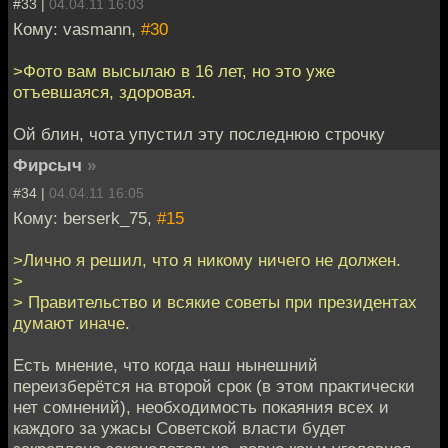
#33 |
04.04.11 16:03
Кому: vasmann,
#30
>Фото вам высылаю в 16 лет, но это уже
отъевшаяся, здоровая.
Ой блин, чота упустил эту последнюю строчку
Фирсыч
»
#34 |
04.04.11 16:05
Кому: berserk_75,
#15
>Лично я решил, что я никому ничего не должен.
>
> Правительство и всякие советы при президентах
думают иначе.
Есть мнение, что когда наш нынeшний
переизберётся на второй срок (в этом практически
нет сомнений), необходимость покаяния всех и
каждого за ужасы Советской власти будет