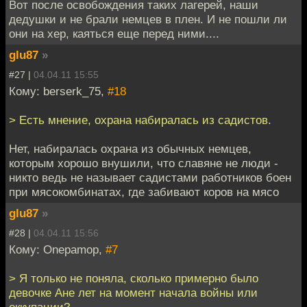
Вот после освобождения таких лагерей, наши
дедушки и не брали немцев в плен. И не пошли ли
они на хер, каяться еще перед ними....
glu87
»
#27 |
04.04.11 15:55
Кому: berserk_75,
#18
> Есть мнение, охрана набиралась из садистов.
Нет, набиралась охрана из обычных немцев,
которым хорошо внушили, что славяне не люди -
никто ведь не называет садистами работников боен
при мясокомбинатах, где забивают коров на мясо
glu87
»
#28 |
04.04.11 15:56
Кому: Onepamop,
#7
> Я только не поняла, сколько примерно было
девочке Ане лет на момент начала войны или