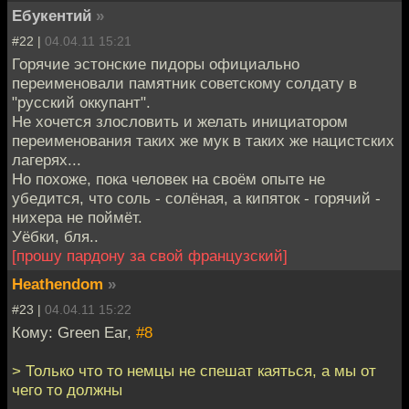
Ебукентий
»
#22 |
04.04.11 15:21
Горячие эстонские пидоры официально
переименовали памятник советскому солдату в
"русский оккупант".
Не хочется злословить и желать инициатором
переименования таких же мук в таких же нацистских
лагерях...
Но похоже, пока человек на своём опыте не
убедится, что соль - солёная, а кипяток - горячий -
нихера не поймёт.
Уёбки, бля..
[прошу пардону за свой французский]
Heathendom
»
#23 |
04.04.11 15:22
Кому: Green Ear,
#8
> Только что то немцы не спешат каяться, а мы от
чего то должны