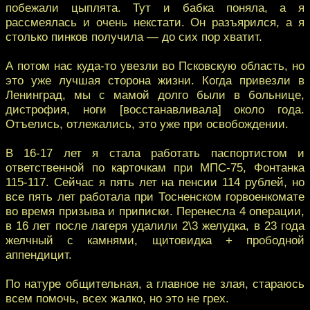
побежали цыплята. Тут и бабка поняла, а я
рассмеялась и очень некстати. Он разъярился, а я
столько пинков получила — до сих пор хватит.
А потом нас куда-то увезли во Псковскую область, но
это уже лучшая сторона жизни. Когда привезли в
Ленинград, мы с мамой долго были в больнице,
дистрофия, ноги [восстанавливала] около года.
Отъелись, отлежались, это уже при освобождении.
В 16-17 лет я стала работать паспортистом и
ответственной по карточкам при МПС-75, Фонтанка
115-117. Сейчас я пять лет на пенсии 114 рублей, но
все пять лет работала при Тосненском горвоенкомате
во время призыва и приписки. Перенесла 4 операции,
в 16 лет после лагеря удалили 2\3 желудка, в 23 года
желчный с камнями, щитовидка + прободной
аппендицит.
По натуре общительная, а главное не злая, стараюсь
всем помочь, всех жалко, но это не грех.