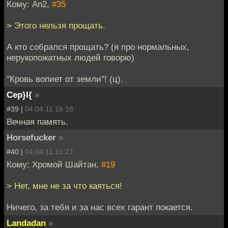
Кому: An2,
#35
> Этого нельзя прощать.
А кто собрался прощать? (я про нормальных,
нерукопожатных людей говорю)
"Кровь вопиет от земли"! (ц).
Cep}I{
»
#39 |
04.04.11 16:18
Вечная память.
Horsefucker
»
#40 |
04.04.11 16:27
Кому: Хромой Шайтан,
#19
> Нет, мне не за что каяться!
Ничего, за тебя и за нас всех гарант покается.
Landadan
»