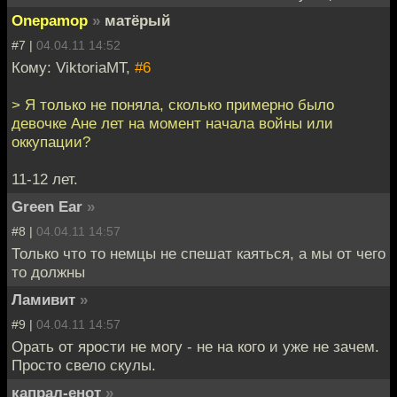
Onepamop
»
матёрый
#7 |
04.04.11 14:52
Кому: ViktoriaMT,
#6
> Я только не поняла, сколько примерно было
девочке Ане лет на момент начала войны или
оккупации?
11-12 лет.
Green Ear
»
#8 |
04.04.11 14:57
Только что то немцы не спешат каяться, а мы от чего
то должны
Ламивит
»
#9 |
04.04.11 14:57
Орать от ярости не могу - не на кого и уже не зачем.
Просто свело скулы.
капрал-енот
»