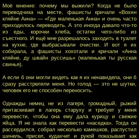
Моё мнение: почему мы выжили? Когда не было
переводчика на месте, фашисты кричали «Вохин
кляйне Анна» — «Где маленькая Анна» и очень часто
приходилось переводить. А это иногда давало что-то
из еды, корочки хлеба, остатки чего-либо из
съестного. И ещё мне разрешалось заходить в туалет
на кухне, где выбрасывали очистки. И вот я их
собирала, а фашисты хохотали и кричали «Анна
кляйне, ду швайн руссишь» (маленькая ты русская
свинья).
А если б они могли видеть как я их ненавидела, они б
сразу расстреляли меня. Но голод — это не шутки,
человек его не способен переносить.
Однажды немец не из лагеря, громадный, рыжий
притаскивает в лагерь старуху и требует у меня
перевести, чтобы она ему дала курицу и свежие
яйца. Я не знала как перевести «наседка». Тогда он
рассердился, собрал несколько камешков, распустил
шинель, присел, кудахчет и рукой показывает как