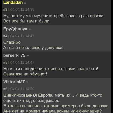
Landadan
»
#3 |
04.04.11 14:38
Ну, потому что мученики пребывают в раю вовеки.
Вот все бы там и были.
ЕруДфцнук
»
#4 |
04.04.11 14:47
Спасибо.
А глаза печальные у девушки.
berserk_75
»
#5 |
04.04.11 14:47
Но в этих злодеяниях виноват сами знаете кто!
Сванидзе не обманет!
ViktoriaMT
»
#6 |
04.04.11 14:50
Цивилизованная Европа, мать их... И ведь кто-то
еще этих гнид оправдывает.
Я только не поняла, сколько примерно было девочке
Ане лет на момент начала войны или оккупации?