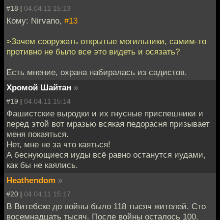
#18 |
04.04.11 15:13
Кому: Nirvano,
#13
>Зачем сооружать открытые могильники, самим-то
противно не было все это видеть и осязать?
Есть мнение, охрана набиралась из садистов.
Хромой Шайтан
»
#19 |
04.04.11 15:14
Фашистские выродки и их гнусные приспешники и
перед этой вот мразью всякая педорасня призывает
меня покаяться.
Нет, мне не за что каяться!
А беснующиеся иуды всё равно останутся иудами,
как бы не каялись.
Heathendom
»
#20 |
04.04.11 15:17
В Витебске до войны было 118 тысяч жителей. Сто
восемнадцать тысяч. После войны осталось 100.