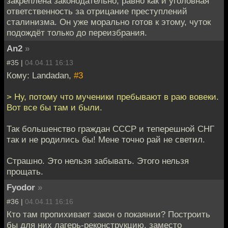
закреплена законодательно, равно как и уголовная
ответственность за отрицание преступлений
сталинизма. Он уже морально готов к этому, чуток
подождёт только до переизбрания.
An2
»
#35 |
04.04.11 16:13
Кому: Landadan,
#3
> Ну, потому что мученики пребывают в раю вовеки.
Вот все бы там и были.
Так большенство граждан СССР и теперешной СНГ
так и не родились бы! Мене точно рай не светил.
Страшно. Это нельзя забывать. Этого нельзя
прощать.
Fyodor
»
#36 |
04.04.11 16:16
Кто там пропихивает закон о покаянии? Построить
бы для них лагерь-реконструкцию, заместо