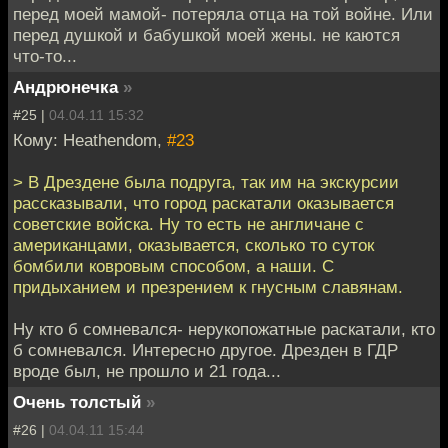
перед моей мамой- потеряла отца на той войне. Или
перед душкой и бабушкой моей жены. не каются
что-то...
Андрюнечка
»
#25 |
04.04.11 15:32
Кому: Heathendom,
#23
> В Дрездене была подруга, так им на экскурсии
рассказывали, что город раскатали оказывается
советские войска. Ну то есть не англичане с
американцами, оказывается, сколько то суток
бомбили ковровым способом, а наши. С
придыханием и презрением к гнусным славянам.
Ну кто б сомневался- нерукопожатные раскатали, кто
б сомневался. Интересно другое. Дрезден в ГДР
вроде был, не прошло и 21 года...
Очень толстый
»
#26 |
04.04.11 15:44