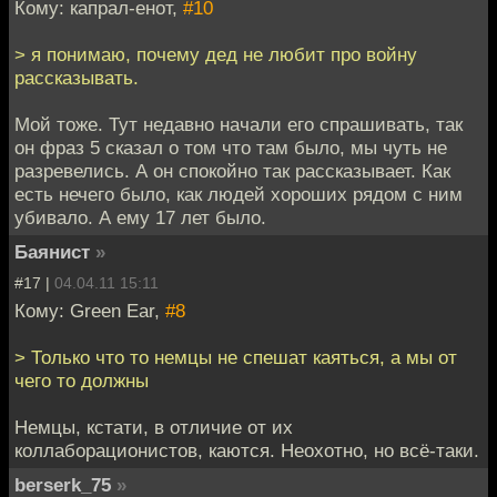
Кому: капрал-енот,
#10
> я понимаю, почему дед не любит про войну
рассказывать.
Мой тоже. Тут недавно начали его спрашивать, так
он фраз 5 сказал о том что там было, мы чуть не
разревелись. А он спокойно так рассказывает. Как
есть нечего было, как людей хороших рядом с ним
убивало. А ему 17 лет было.
Баянист
»
#17 |
04.04.11 15:11
Кому: Green Ear,
#8
> Только что то немцы не спешат каяться, а мы от
чего то должны
Немцы, кстати, в отличие от их
коллаборационистов, каются. Неохотно, но всё-таки.
berserk_75
»