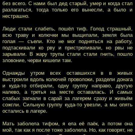
без всего. С нами был дед старый, умер и когда стал
разлагаться, тогда только его вынесли, а было и
нестрашно.
Люди стали слабеть, пошёл тиф. Голод страшный,
всю траву и колючки мы выщипали, земля была
голая — съели. Кто не мог подняться на работу,
подтаскивали ко рву и пристреливали, но рвы не
зарывали. В жару трупы стали стали гнить, пошло
зловоние, черви кишели там.
Однажды утром всех оставшихся в в живых
выстроили вдоль колючей проволоки, раздели донага
и куда-то отбирали, одну группу направо, другую
налево, а третья на месте оставалась. И самых
слабых загнали в сарай за лагерем сразу и живьём
сожгли. Сильную группу куда-то увезли, а мы опять
остались в лагере.
Мать заболела тифом, я ела её паёк, а потом она
мой, так как я после тоже заболела. Но, как говорят, не