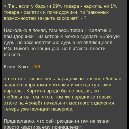
> Т.е., если у барыги 99% товара - наркота, но 1%
товара - салатик и помидорчики, то "законных
возможностей закрыть киоск нет" - ?
Насколько я понял, там весь товар - "салатик и
помидорчики", из которых можно сделать убойную
дурь, но законодательно дурью не являющиеся.
P.S. Никого не защищаю, но пытаюсь внести
ясность.
Кому: Koiru,
#48
> соответственно весь парадняк постоянно облёван
завален шприцами и иглами и иногда тушками
нарколыг. Картина вроде бы не редкая, но
любопытна тем, что в том же парадняке только
этаже на 4 живёт начальник местного отделения
теперь уже полиции наверное.
Предполагаю, что сей гражданин там не живет,
просто квартира ему принадлежит.