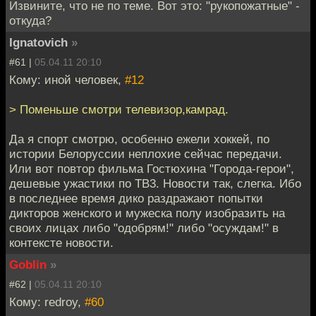
Извините, что не по теме. Вот это: "рукопожатные" -
откуда?
Ignatovich
»
#61 |
05.04.11 20:10
Кому: иной человек,
#12
> Поменьше смотри телевизор,камрад.
Да я спорт смотрю, особенно ежели хоккей, по
истории Белоруссии неплохие сейчас передачи.
Или вот повтор фильма Гостюхина "Города-герои",
дешевые ужастики по ТВ3. Новости так, слегка. Ибо
в последнее время дико раздражают попытки
дикторов женского и мужеска полу изобразить на
своих лицах либо "одобрям!" либо "осуждам!" в
контексте новости.
Goblin
»
#62 |
05.04.11 20:10
Кому: redroy,
#60