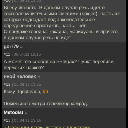
#10 |
05.04.11 19:13
Внесу ясность. В данном случае речь идет о
торговле курительными смесями (spices), часть из
которых подпадает под законодательное
определение наркотиков, часть - нет.
О продаже героина, кокаина, марихуаны и прочего -
в данном случае речь не идет.
gorr79
»
#11 |
05.04.11 19:15
А может это «ловля на жЫвца»? Пункт переписи
пермских нарков?
иной человек
»
#12 |
05.04.11 19:15
Кому: Ignatovich,
#6
Поменьше смотри телевизор,камрад.
Metodist
»
#13 |
05.04.11 19:16
> Подошли люди, встали с плакатами.