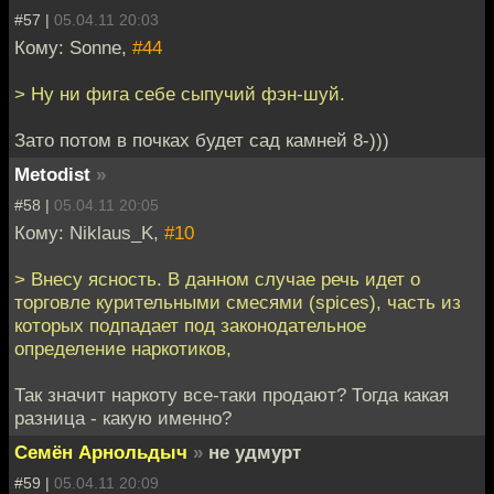
#57 |
05.04.11 20:03
Кому: Sonne,
#44
> Ну ни фига себе сыпучий фэн-шуй.
Зато потом в почках будет сад камней 8-)))
Metodist
»
#58 |
05.04.11 20:05
Кому: Niklaus_K,
#10
> Внесу ясность. В данном случае речь идет о
торговле курительными смесями (spices), часть из
которых подпадает под законодательное
определение наркотиков,
Так значит наркоту все-таки продают? Тогда какая
разница - какую именно?
Семён Арнольдыч
»
не удмурт
#59 |
05.04.11 20:09