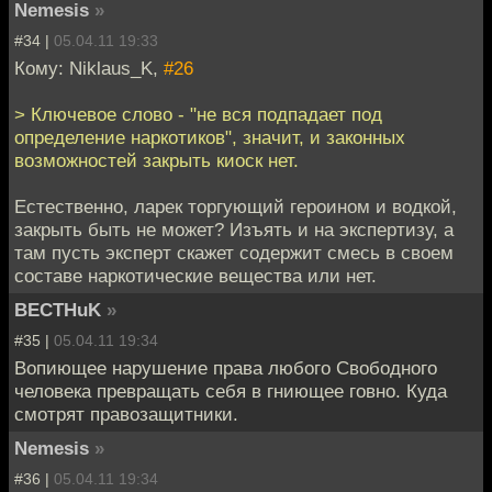
Nemesis
»
#34 |
05.04.11 19:33
Кому: Niklaus_K,
#26
> Ключевое слово - "не вся подпадает под
определение наркотиков", значит, и законных
возможностей закрыть киоск нет.
Естественно, ларек торгующий героином и водкой,
закрыть быть не может? Изъять и на экспертизу, а
там пусть эксперт скажет содержит смесь в своем
составе наркотические вещества или нет.
BECTHuK
»
#35 |
05.04.11 19:34
Вопиющее нарушение права любого Свободного
человека превращать себя в гниющее говно. Куда
смотрят правозащитники.
Nemesis
»
#36 |
05.04.11 19:34