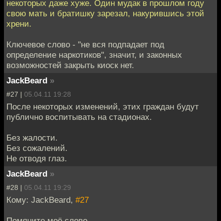
некоторых даже хуже. Один мудак в прошлом году
свою мать и братишку зарезал, накурившись этой
хрени.
Ключевое слово - "не вся подпадает под
определение наркотиков", значит, и законных
возможностей закрыть киоск нет.
JackBeard
»
#27 |
05.04.11 19:28
После некоторых изменений, этих граждан будут
публично воспитывать на стадионах.
Без жалости.
Без сожалений.
Не отводя глаз.
JackBeard
»
#28 |
05.04.11 19:29
Кому: JackBeard,
#27
Помяните моё слово.