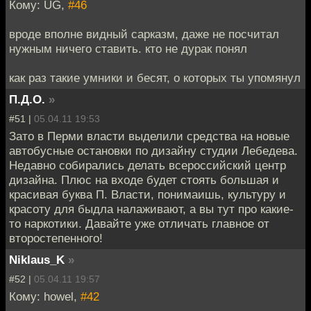
Кому: UG,
#46
вроде вполне видный сарказм, даже не посчитал
нужным ничего ставить. кто не дурак понял
как раз такие умники и бесят, о которых ты упомянул
П.Д.О.
»
#51 |
05.04.11 19:53
Зато в Перми власти выделили средства на новые
автобусные остановки по дизайну студии Лебедева.
Недавно собирались делать всероссийский центр
дизайна. Плюс на входе будет стоять большая и
красивая буква П. Власти, понимаишь, культуру и
красоту для быдла налаживают, а вы тут про какие-
то наркотики. Давайте уже отличать главное от
второстепенного!
Niklaus_K
»
#52 |
05.04.11 19:57
Кому: howel,
#42