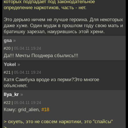
которых подпадает под законодательное
определение наркотиков, часть - нет.
Это дерьмо ничем не лучше героина. Для некоторых
даже хуже. Один мудак в прошлом году свою мать и
братишку зарезал, накурившись этой хрени.
gsa
»
#20 |
05.04.11 19:24
Да!!! Мечты Позднера сбылись!!!
Yokel
»
#21 |
05.04.11 19:24
Катя Самбука вроде из перми?Это многое
объясняет.
Ilya_kr
»
#22 |
05.04.11 19:24
Кому: grid_alien,
#18
> охуеть, это не совсем наркотики, это "спайсы"
>