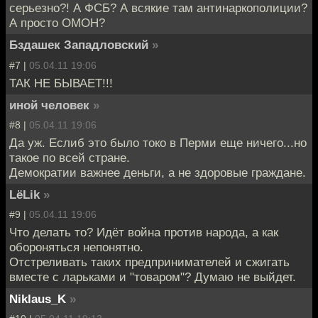
серьезно?! А ФСБ? А всякие там антинаркополиции?
А просто ОМОН?
Бздашек Западловский
»
#7 |
05.04.11 19:06
ТАК НЕ БЫВАЕТ!!!
иной человек
»
#8 |
05.04.11 19:06
Да уж. Еслиб это было токо в Перми еще ничего...но
такое по всей стране.
Демократии важнее деньги, а не здоровые граждане.
LёLik
»
#9 |
05.04.11 19:06
Что делать то? Идёт война против народа, а как
обороняться непонятно.
Отстреливать таких предпринимателей и сжигать
вместе с ларьками и "товаром"? Думаю не выйдет.
Niklaus_K
»