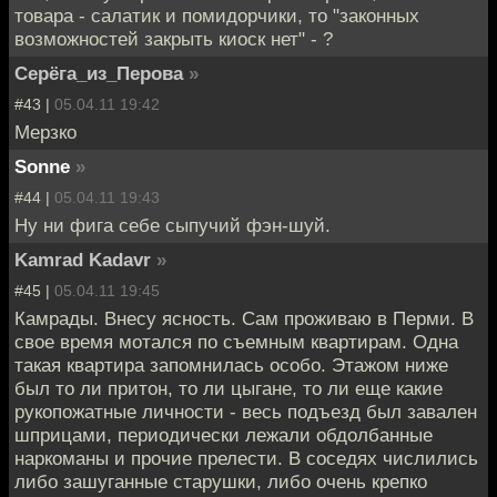
товара - салатик и помидорчики, то "законных
возможностей закрыть киоск нет" - ?
Серёга_из_Перова
»
#43 |
05.04.11 19:42
Мерзко
Sonne
»
#44 |
05.04.11 19:43
Ну ни фига себе сыпучий фэн-шуй.
Kamrad Kadavr
»
#45 |
05.04.11 19:45
Камрады. Внесу ясность. Сам проживаю в Перми. В
свое время мотался по съемным квартирам. Одна
такая квартира запомнилась особо. Этажом ниже
был то ли притон, то ли цыгане, то ли еще какие
рукопожатные личности - весь подъезд был завален
шприцами, периодически лежали обдолбанные
наркоманы и прочие прелести. В соседях числились
либо зашуганные старушки, либо очень крепко