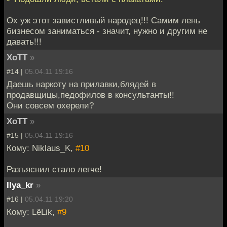
Ох уж этот завистливый народец!!! Самим лень
бизнесом заниматься - значит, нужно и другим не
давать!!!
XoTT
»
#14 |
05.04.11 19:16
Даешь наркоту на прилавки,блядей в
продавщицы,педофилов в консультанты!!
Они совсем охерели?
XoTT
»
#15 |
05.04.11 19:16
Кому: Niklaus_K,
#10
Разъяснил стало легче!
Ilya_kr
»
#16 |
05.04.11 19:20
Кому: LёLik,
#9