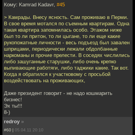
Кому: Kamrad Kadavr,
#45
> Камрады. Внесу ясность. Сам проживаю в Перми.
В свое время мотался по съемным квартирам. Одна
такая квартира запомнилась особо. Этажом ниже
был то ли притон, то ли цыгане, то ли еще какие
рукопожатные личности - весь подъезд был завален
шприцами, периодически лежали обдолбанные
наркоманы и прочие прелести. В соседях числились
либо зашуганные старушки, либо очень крепко
выпивающие работяги, либо таджики какие. Так вот.
Когда я обратился к участковому с просьбой
воздействовать на проживающих,
Даже президент говорит - не надо кошмарить
бизнес!
Эх ты!!!
8-)
redroy
»
#60 |
05.04.11 20:10