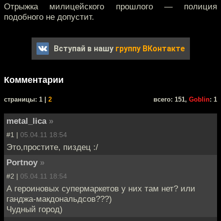
Отрыжка милицейского прошлого — полиция
подобного не допустит.
Вступай в нашу
группу ВКонтакте
Комментарии
cтраницы: 1 |
2
всего: 151,
Goblin
: 1
metal_lica
»
#1 |
05.04.11 18:54
Это,простите, пиздец :/
Portnoy
»
#2 |
05.04.11 18:54
А героиновых супермаркетов у них там нет? или
ганджа-макдональдсов???)
Чудный город)