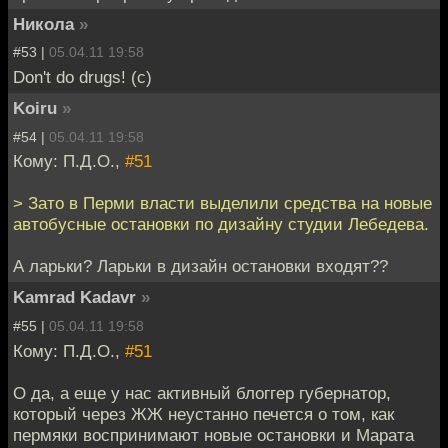
Никола
»
#53 |
05.04.11 19:58
Don't do drugs! (c)
Koiru
»
#54 |
05.04.11 19:58
Кому: П.Д.О.,
#51
> Зато в Перми власти выделили средства на новые
автобусные остановки по дизайну студии Лебедева.
А ларьки? Ларьки в дизайн остановки входят??
Kamrad Kadavr
»
#55 |
05.04.11 19:58
Кому: П.Д.О.,
#51
О да, а еще у нас активный блоггер губернатор,
который через ЖЖ неустанно печется о том, как
пермяки воспринимают новые остановки и Марата