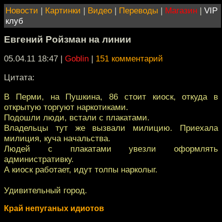
Новости
|
Картинки
|
Видео
|
Переводы
|
Магазин
|
VIP
клуб
Евгений Ройзман на линии
05.04.11 18:47
|
Goblin
|
151 комментарий
Цитата:
В Перми, на Пушкина, 86 стоит киоск, откуда в
открытую торгуют наркотиками.
Подошли люди, встали с плакатами.
Владельцы тут же вызвали милицию. Приехала
милиция, куча начальства.
Людей с плакатами увезли оформлять
административку.
А киоск работает, идут толпы нарколыг.
Удивительный город.
Край непуганых идиотов