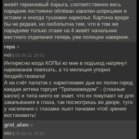
живёт героиновый барыга, соответственно весь
парадняк постоянно облёван завален шприцами и
иглами и иногда тушками нарколыг. Картина вроде
бы не редкая, но любопытна тем, что в том же
парадняке только этаже на 4 живёт начальник
местного отделения теперь уже полиции наверное.
repa
»
#49 |
05.04.11 19:51
Интересно когда КОПЫ ко мне в подъезд нагрянут
наркоманов повязать, а то милиция упорно
бездействовала!
А на счёт палаток с наркотиками дык их полон город
каждая аптека торгует "Тропикомедом" - (глазные
капли) и типа никто не знает, что их покупают не для
закапывания в глаза, так посмотришь во дворе, туго
у населения с глазами льют пачками чтоб зрение
востановить!
grid_alien
»
#50 |
05.04.11 19:52