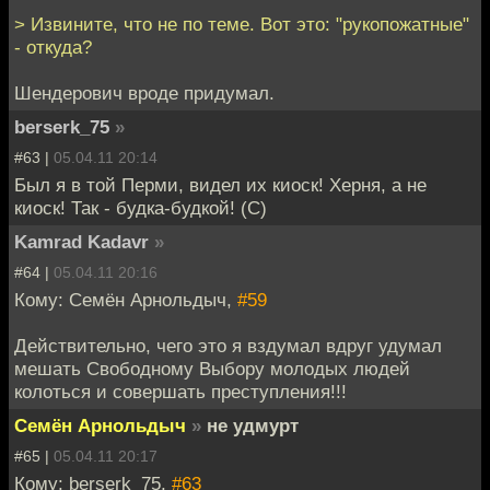
> Извините, что не по теме. Вот это: "рукопожатные"
- откуда?
Шендерович вроде придумал.
berserk_75
»
#63 |
05.04.11 20:14
Был я в той Перми, видел их киоск! Херня, а не
киоск! Так - будка-будкой! (С)
Kamrad Kadavr
»
#64 |
05.04.11 20:16
Кому: Семён Арнольдыч,
#59
Действительно, чего это я вздумал вдруг удумал
мешать Свободному Выбору молодых людей
колоться и совершать преступления!!!
Семён Арнольдыч
»
не удмурт
#65 |
05.04.11 20:17
Кому: berserk_75,
#63