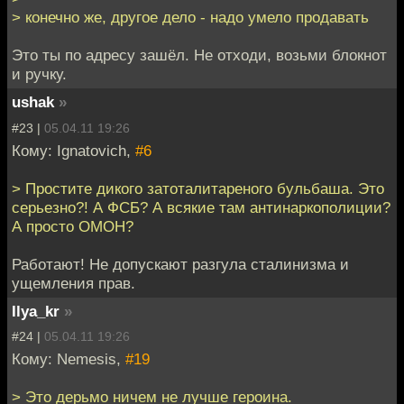
> конечно же, другое дело - надо умело продавать
Это ты по адресу зашёл. Не отходи, возьми блокнот
и ручку.
ushak
»
#23 |
05.04.11 19:26
Кому: Ignatovich,
#6
> Простите дикого затоталитареного бульбаша. Это
серьезно?! А ФСБ? А всякие там антинаркополиции?
А просто ОМОН?
Работают! Не допускают разгула сталинизма и
ущемления прав.
Ilya_kr
»
#24 |
05.04.11 19:26
Кому: Nemesis,
#19
> Это дерьмо ничем не лучше героина.