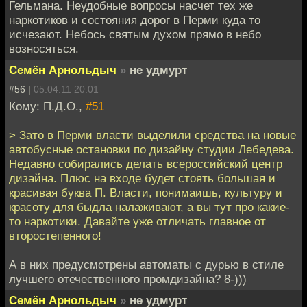
Гельмана. Неудобные вопросы насчет тех же
наркотиков и состояния дорог в Перми куда то
исчезают. Небось святым духом прямо в небо
возносяться.
Семён Арнольдыч
»
не удмурт
#56 |
05.04.11 20:01
Кому: П.Д.О.,
#51
> Зато в Перми власти выделили средства на новые
автобусные остановки по дизайну студии Лебедева.
Недавно собирались делать всероссийский центр
дизайна. Плюс на входе будет стоять большая и
красивая буква П. Власти, понимаишь, культуру и
красоту для быдла налаживают, а вы тут про какие-
то наркотики. Давайте уже отличать главное от
второстепенного!
А в них предусмотрены автоматы с дурью в стиле
лучшего отечественного промдизайна? 8-)))
Семён Арнольдыч
»
не удмурт