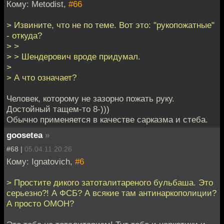
Кому: Metodist,
#66
> Извините, что не по теме. Вот это: "рукопожатные"
- откуда?
> >
> > Шендерович вроде придумал.
>
> А что означает?
Человек, которому не зазорно пожать руку.
Достойный тащем-то 8-)))
Обычно применяется в качестве сарказма и стеба.
goosetea
»
#68 |
05.04.11 20:26
Кому: Ignatovich,
#6
> Простите дикого затоталитареного бульбаша. Это
серьезно?! А ФСБ? А всякие там антинаркополиции?
А просто ОМОН?