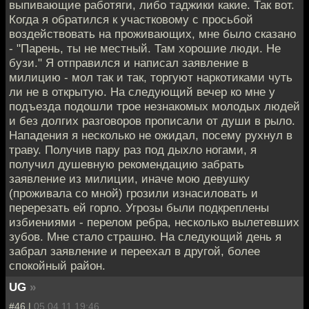
выпивающие работяги, либо таджики какие. Так вот.
Когда я обратился к участковому с просьбой
воздействовать на проживающих, мне было сказано
- "Парень, ты не местный. Там хорошие люди. Не
бузи." Я отправился и написал заявление в
милицию - мол так и так, торгуют наркотиками чуть
ли не в открытую. На следующий вечер ко мне у
подъезда подошли трое незнакомых молодых людей
и без долгих разговоров прописали от души в рыло.
Нападения я несколько не ожидал, посему рухнул в
траву. Получив пару раз под дыхло ногами, я
получил душевную рекомендацию забрать
заявление из милиции, иначе мою девушку
(проживала со мной) грозили изнасиловать и
перерезать ей горло. Угрозы были подкреплены
избиениями - перелом ребра, несколько вылетевших
зубов. Мне стало страшно. На следующий день я
забрал заявление и переехал в другой, более
спокойный район.
UG
»
#46 |
05.04.11 19:46