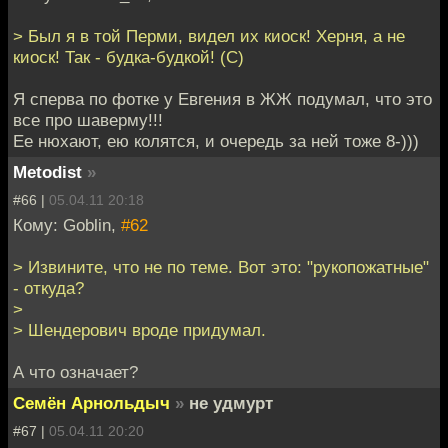
> Был я в той Перми, видел их киоск! Херня, а не
киоск! Так - будка-будкой! (С)
Я сперва по фотке у Евгения в ЖЖ подумал, что это
все про шаверму!!!
Ее нюхают, ею колятся, и очередь за ней тоже 8-)))
Metodist
»
#66 |
05.04.11 20:18
Кому: Goblin,
#62
> Извините, что не по теме. Вот это: "рукопожатные"
- откуда?
>
> Шендерович вроде придумал.
А что означает?
Семён Арнольдыч
»
не удмурт
#67 |
05.04.11 20:20