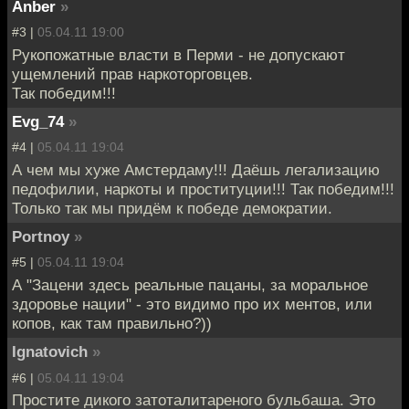
Anber
»
#3 |
05.04.11 19:00
Рукопожатные власти в Перми - не допускают
ущемлений прав наркоторговцев.
Так победим!!!
Evg_74
»
#4 |
05.04.11 19:04
А чем мы хуже Амстердаму!!! Даёшь легализацию
педофилии, наркоты и проституции!!! Так победим!!!
Только так мы придём к победе демократии.
Portnoy
»
#5 |
05.04.11 19:04
А "Зацени здесь реальные пацаны, за моральное
здоровье нации" - это видимо про их ментов, или
копов, как там правильно?))
Ignatovich
»
#6 |
05.04.11 19:04
Простите дикого затоталитареного бульбаша. Это