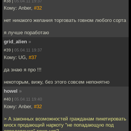
#38 |
05.04.11 19:37
Кому: Anber,
#32
нет никакого желания торговать говном любого сорта
я лучше поработаю
grid_alien
»
#39 |
05.04.11 19:37
Кому: UG,
#37
да знаю я про !!!
некоторым, вижу, без этого совсем непонятно
howel
»
#40 |
05.04.11 19:40
Кому: Anber,
#32
> А законных возможностей гражданам пикетировать
киоск продающий наркоту "не попадающую под
определение" тоже нет?