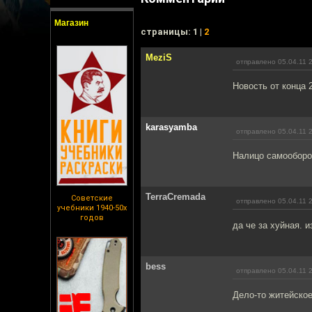
Магазин
cтраницы: 1 |
2
MeziS
отправлено 05.04.11 
Новость от конца 
karasyamba
отправлено 05.04.11 
Налицо самооборо
TerraCremada
Советские
отправлено 05.04.11 
учебники 1940-50х
годов
да че за хуйная. и
bess
отправлено 05.04.11 
Дело-то житейское