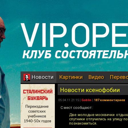
Картинки
Видео
Перев
Новости
Новости ксенофобии
05.04.11 21:15 |
Goblin
|
187 комментариев
С мест сообщают:
Две молодые москвички отдыхал
спутники отлучились на улицу 
познакомиться.