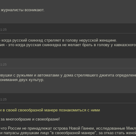
 журналисты возникают.
21:25
когда русский скинхед стреляет в голову нерусской женщине.
я - это когда русская скинхедка не желает брать в голову у кавказског
21:25
евушки с ружьями и автоматами у дома стрелявшего джигита определен
онимания двух культур.
21:25
и в своей своеобразной манере познакомиться с ними
за многообразие и своеобразие!
, что России не принадлежат острова Новой Гвинеи, исследованные Мик
ли папуасы девушкам лицо "в своеобразной манере", за отказ стать жено