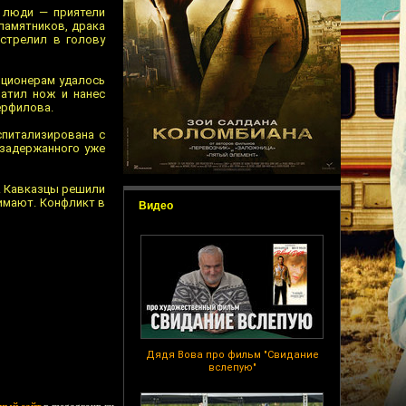
е люди — приятели
 памятников, драка
стрелил в голову
иционерам удалось
атил нож и нанес
ерфилова.
спитализирована с
 задержанного уже
к. Кавказцы решили
имают. Конфликт в
Видео
Дядя Вова про фильм "Свидание
вслепую"