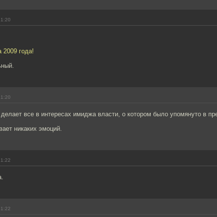
21:20
а 2009 года!
ьный.
21:20
 делает все в интересах имиджа власти, о котором было упомянуто в п
вает никаких эмоций.
21:22
а.
21:22