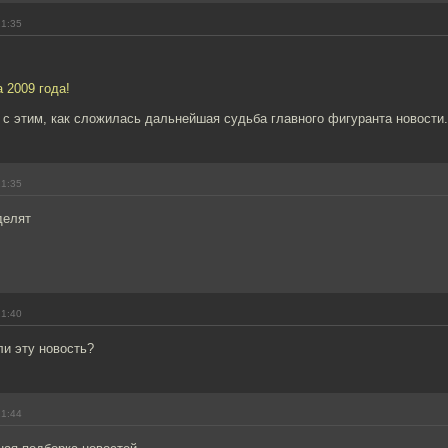
21:35
а 2009 года!
 с этим, как сложилась дальнейшая судьба главного фигуранта новости.
21:35
делят
!
21:40
ли эту новость?
21:44