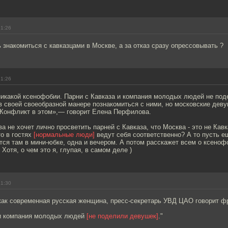
21:26
 знакомиться с кавказцами в Москве, а за отказ сразу опрессовывать ?
21:26
никакой ксенофобии. Парни с Кавказа и компания молодых людей не под
в своей своеобразной манере познакомиться с ними, но московские дев
 Конфликт в этом»,— говорит Елена Перфилова.
 не хочет лично просветить парней с Кавказа, что Москва - это не Кавк
то в гостях
[нормальные люди]
ведут себя соответственно? А то пусть е
тся там в мини-юбке, одна и вечером. А потом расскажет всем о ксеноф
Хотя, о чем это я, глупая, в самом деле )
21:30
как современная русская женщина, пресс-секретарь УВД ЦАО говорит фр
 и компания молодых людей
[не поделили девушек]
."