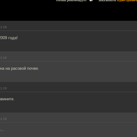
Goblin рекомендует
заказывать
одностранич
21:19
2009 года!
21:19
на на расовой почве.
21:19
звините.
21:19
...