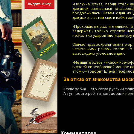
«Получив отказ, парни стали а
девушек, завязалась потасовка,
продолжилась. Затем один из 
девушке, а затем еще и избил е
«Прохожие вызвали милицию, а 
задержать только стрелявшего
несколько ударов милиционеру, н
Сейчас правоохранительные ор
несколькими ранами головы. У
возбуждено уголовное дело.
«Не ищите здесь никакой ксеноф
в своей своеобразной манере п
этом»,— говорит Елена Перфилов
За отказ от знакомства моск
Ксенофобия — это когда русский скин
А тут просто ребята повздорили нем
Комментарии