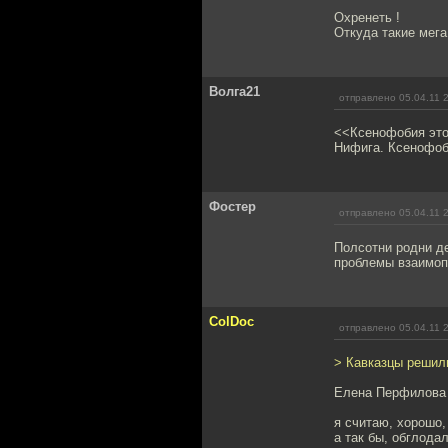
Охренеть !
Откуда такие мега
Волга21
отправлено 05.04.11 
<<Ксенофобия это 
Нифига. Ксенофоби
Фостер
отправлено 05.04.11 
Полсотни родни д
проблемы взаимоп
ColDoc
отправлено 05.04.11 
> Кавказцы решил
Елена Перфилова 
я считаю, хорошо
а так бы, обглода