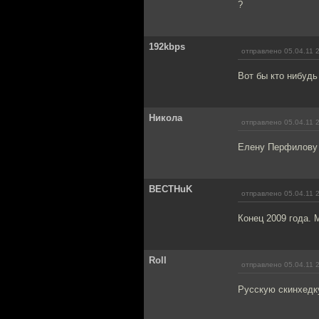
?
192kbps
отправлено 05.04.11 
Вот бы кто нибуд
Никола
отправлено 05.04.11 
Елену Перфилову 
BECTHuK
отправлено 05.04.11 
Конец 2009 года. 
Roll
отправлено 05.04.11 
Русскую скинхедк