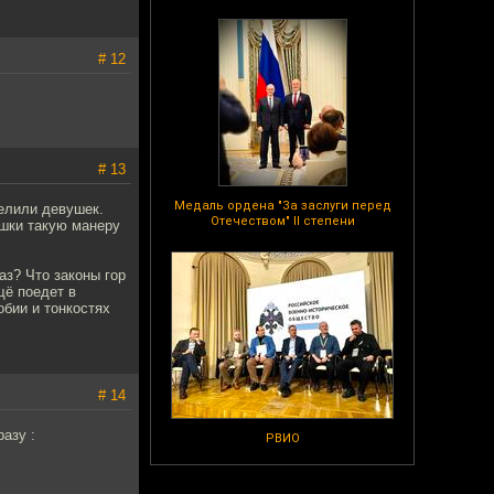
# 12
# 13
Медаль ордена "За заслуги перед
елили девушек.
Отечеством" II степени
ушки такую манеру
аз? Что законы гор
щё поедет в
обии и тонкостях
# 14
азу :
РВИО