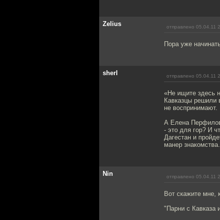
Zelius
отправлено 05.04.11 
Пора уже начинать
sherl
отправлено 05.04.11 
«Не ищите здесь 
Кавказцы решили 
не воспринимают.
А Елена Перфилова
- это для гор? И ч
Дагестан и пройде
манер знакомства. 
Nin
отправлено 05.04.11 
Вот скажите мне, 
"Парни с Кавказа