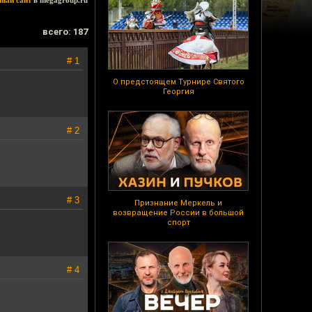
ный сайт
в megagroup.ru
всего: 187
# 1
О предстоящем Турнире Святого
Георгия
# 2
# 3
Признание Меркель и
возвращение России в большой
спорт
# 4