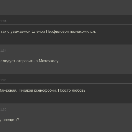
21:34
ь так с уважаемой Еленой Перфиловой познакомился.
21:34
следует отправить в Махачкалу.
21:35
Манежная. Никакой ксенофобии. Просто любовь.
21:35
у посадят?