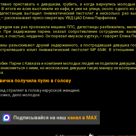
ктивно приставать к девушкам, грубить, а когда вернулись молоды
 В итоге их всех выставили из кафе, и уже на улице, около одного из
дагестанцев вытащил пневматический пистолет и несколько раз вы
е»,— рассказывает пресс-секретарь УВД ЦАО Елена Перфилова.
рядом как раз проезжала машина ППС, дагестанцы разбежались, мил
. При задержании парень оказал сопротивление сотрудникам: выхв
о, к счастью, неудачно. Он порезал ему всю куртку»,— говорит Елена П
ганы разыскивают друзей задержанного, а пострадавшая девушка го
 стрелявшего изъят пневматический пистолет МР 654К. В отношении
обии. Парни с Кавказа и компания молодых людей не поделили девуше
ознакомиться с ними, но московские девушки такую манеру не восприн
а.
вичка получила пулю в голову
хед стреляет в голову нерусской женщине.
ножко, дело молодое.
Подписывайся на наш
канал в MAX