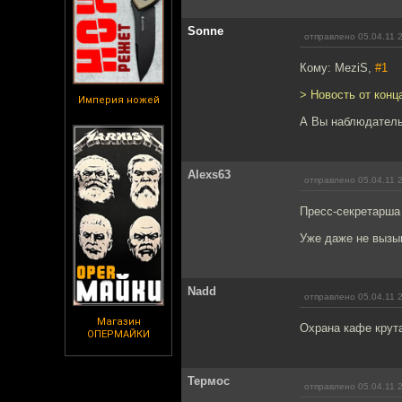
Sonne
отправлено 05.04.11 
Кому: MeziS,
#1
> Новость от конц
Империя ножей
А Вы наблюдател
Alexs63
отправлено 05.04.11 
Пресс-секретарша
Уже даже не вызы
Nadd
отправлено 05.04.11 
Магазин
Охрана кафе крут
ОПЕРМАЙКИ
Термос
отправлено 05.04.11 