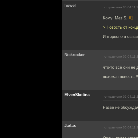
howel
отправлено 05.04.11 
Кому: MeziS,
#1
> Новость от конц
Интересно в связи
Nickrocker
отправлено 05.04.11 
что-то всё они не 
похожая новость !
ElvenSkotina
отправлено 05.04.11 
Разве не обсужда
Jarlax
отправлено 05.04.11 