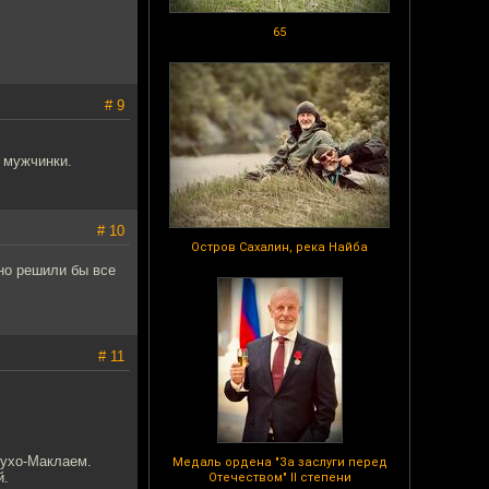
65
# 9
о мужчинки.
# 10
Остров Сахалин, река Найба
но решили бы все
# 11
лухо-Маклаем.
Медаль ордена "За заслуги перед
й.
Отечеством" II степени