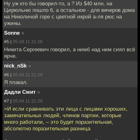
Ну уж кто бы говорил-то, а ? Из $40 млн. на
Цирюльню пошло 6, а остальное - для вечеров дома
на Николиной горе с цветной икрой а-ля рюс на
ужины.
Sonne
»
#5 |
05.04.11 21:28
Никита Сергеевич говорил, а нимб над ним сиял всё
ярче.
nick_nSk
»
#6 |
05.04.11 21:29
Я плакал.
Дадли Смит
»
#7 |
05.04.11 21:29
>И если сравнивать эти лица с лицами хороших,
замечательных людей, членов партии, которые
много работали, – это будет поразительная,
абсолютно поразительная разница