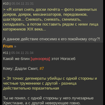
#10 |
05.04.11 21:31
> «Я хотел снять доски почёта – фото знаменитых
дояров, доярок, механизаторов, передовиков,
шахтёров... Снимать, снимать, смнимать,
складывать, а потом поставить рядом с ними лица
каторжников XIX века...
А данное действие относимо к его покойному отцу?!
Frum
»
#11 |
05.04.11 21:34
Какой же блин
[цензоред]
этот Ногосеб
Кому: Дадли Смит,
#7
> Эт точно: дегенераты убийцы с одной стороны и
честные труженники с другой - разница
действительно поразительная
Ты не понял, с одной стороны у него лучезарные
Христиане, а с другой неверующее говно.