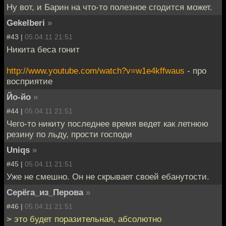
Ну вот, и Барин на что-то полезное сгодится может.
Gekelberi
»
#43 |
05.04.11 21:51
Никита беса гонит
http://www.youtube.com/watch?v=w1e4kffwaus
- про
восприятие
Йо-йо
»
#44 |
05.04.11 21:51
Чего-то никиту последнее время ведет как летнюю
резину по льду, прости господи
Uniqs
»
#45 |
05.04.11 21:51
Уже не смешно. Он не скрывает своей ебанутости.
Серёга_из_Перова
»
#46 |
05.04.11 21:51
> это будет поразительная, абсолютно