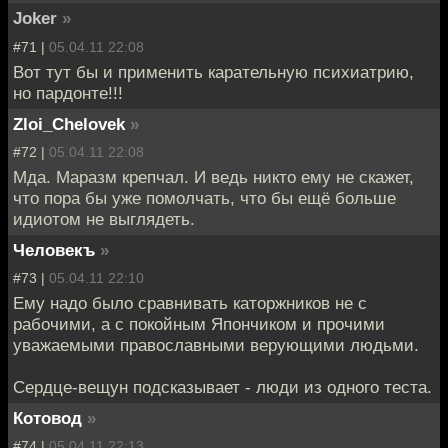
Joker
»
#71 |
05.04.11 22:08
Вот тут бы и применить карательную психиатрию,
но пардонте!!!
Zloi_Chelovek
»
#72 |
05.04.11 22:08
Мда. Маразм крепчал. И ведь никто ему не скажет,
что пора бы уже помолчать, что бы ещё больше
идиотом не выглядеть.
Человекъ
»
#73 |
05.04.11 22:10
Ему надо было сравнивать каторжников не с
рабочими, а с покойным Япончиком и прочими
уважаемыми православными верующими людьми.
Сердце-вещун подсказывает - люди из одного теста.
Котовод
»
#74 |
05.04.11 22:13