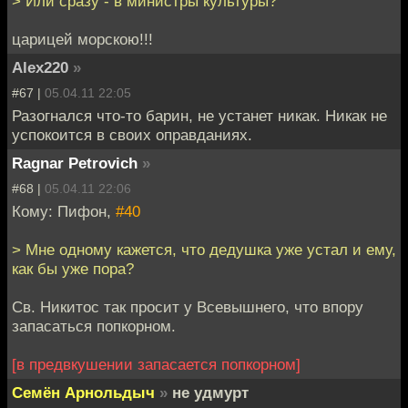
> Или сразу - в министры культуры?
царицей морскою!!!
Alex220
»
#67 |
05.04.11 22:05
Разогнался что-то барин, не устанет никак. Никак не
успокоится в своих оправданиях.
Ragnar Petrovich
»
#68 |
05.04.11 22:06
Кому: Пифон,
#40
> Мне одному кажется, что дедушка уже устал и ему,
как бы уже пора?
Св. Никитос так просит у Всевышнего, что впору
запасаться попкорном.
[в предвкушении запасается попкорном]
Семён Арнольдыч
»
не удмурт