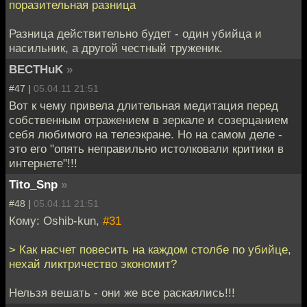
поразительная разница
Разница действительно будет - один убийца и
насильник, а другой честный труженик.
BECTHuK
»
#47 |
05.04.11 21:51
Вот к чему привела длительная медитация перед
собственным отражением в зеркале и созерцанием
себя любимого на телеэкране. Но на самом деле -
это его "опять неправильно истолковали критики в
интернете"!!!
Tito_Snp
»
#48 |
05.04.11 21:51
Кому: Oshib-kun,
#31
> Как насчет повесить на каждом столбе по убийце,
нехай ликтричество экономит?
Нельзя вешать - они же все раскаялись!!!