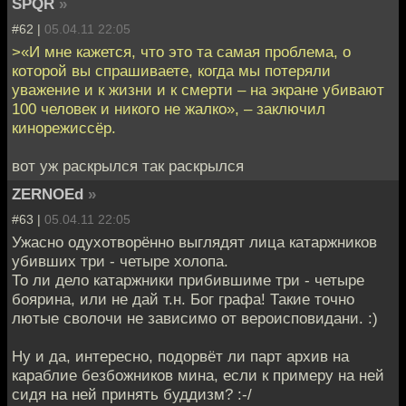
SPQR
»
#62 |
05.04.11 22:05
>«И мне кажется, что это та самая проблема, о
которой вы спрашиваете, когда мы потеряли
уважение и к жизни и к смерти – на экране убивают
100 человек и никого не жалко», – заключил
кинорежиссёр.
вот уж раскрылся так раскрылся
ZERNOEd
»
#63 |
05.04.11 22:05
Ужасно одухотворённо выглядят лица катаржников
убивших три - четыре холопа.
То ли дело катаржники прибившиме три - четыре
боярина, или не дай т.н. Бог графа! Такие точно
лютые сволочи не зависимо от вероисповидани. :)
Ну и да, интересно, подорвёт ли парт архив на
караблие безбожников мина, если к примеру на ней
сидя на ней принять буддизм? :-/