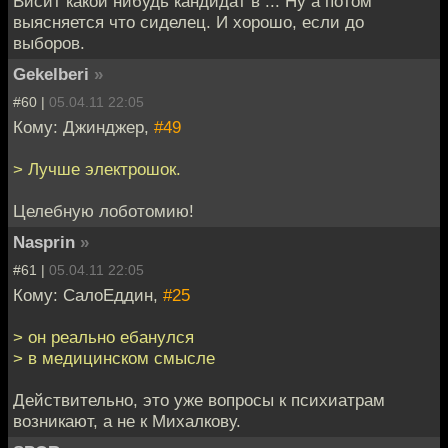
Висит какой нибудь кандидат в ... Ну а потом
выясняется что сиделец. И хорошо, если до
выборов.
Gekelberi
»
#60 |
05.04.11 22:05
Кому: Джинджер,
#49
> Лучше электрошок.
Целебную лоботомию!
Nasprin
»
#61 |
05.04.11 22:05
Кому: СалоЕддин,
#25
> он реально ебанулся
> в медицинском смысле
Действительно, это уже вопросы к психиатрам
возникают, а не к Михалкову.