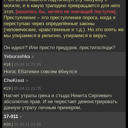
могиле, и в какую трагедию превращается для него
этот,
[казалось бы, ничего не значащий поступок]
.
Преступление – это преступление порога, когда я
переступаю через определённые законы
(человеческие, нравственные и т.д.). Но это опять же
мы упираемся в религию, упираемся в веру».
Он идиот? Или просто придурок, простигосподи?
Yeburashka
»
#18 |
05.04.11 21:35
Ногос Ебатикин совсем ёбнулся
CheKisst
»
#19 |
05.04.11 21:35
Насчет утраты греха и стыда Никита Сергеевич
абсолютно прав. И не перестает демонстрировать
данную утрату личным примером.
17-011
»
#20 |
05.04.11 21:35