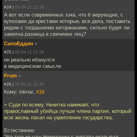
#24 |
05.04.11 21:36
А вот если современных зэка, что б верующие, с
куполами да крестами которые, все дела, поставить
рядом с тогдашними каторжанами, сильно будет ли
заметна разница в свечении лиц?
СалоЕддин
»
#25 |
05.04.11 21:39
он реально ебанулся
в медицинском смысле
Frum
»
#26 |
05.04.11 21:40
Кому: loknar,
#16
> Судя по всему, Никитка намекает, что
православный убийца лучше члена партии, который
всю жизнь пахал на укрепление государства.
Естественно
Это только наш Никитушка с детства вкалывал -