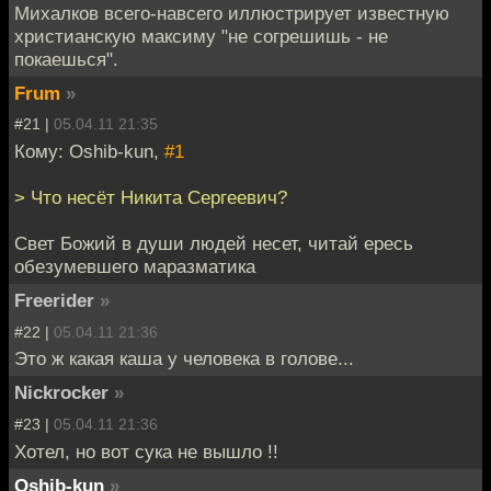
Михалков всего-навсего иллюстрирует известную
христианскую максиму "не согрешишь - не
покаешься".
Frum
»
#21 |
05.04.11 21:35
Кому: Oshib-kun,
#1
> Что несёт Никита Сергеевич?
Свет Божий в души людей несет, читай ересь
обезумевшего маразматика
Freerider
»
#22 |
05.04.11 21:36
Это ж какая каша у человека в голове...
Nickrocker
»
#23 |
05.04.11 21:36
Хотел, но вот сука не вышло !!
Oshib-kun
»