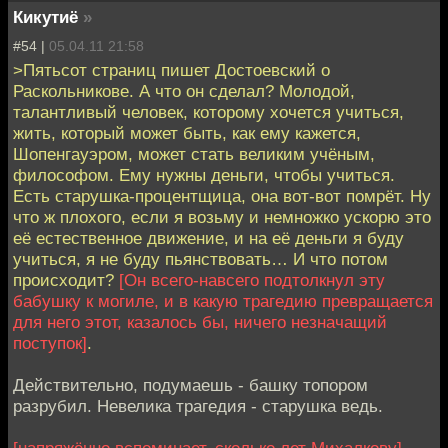
Кикутиё
»
#54 |
05.04.11 21:58
>Пятьсот страниц пишет Достоевский о
Раскольникове. А что он сделал? Молодой,
талантливый человек, которому хочется учиться,
жить, который может быть, как ему кажется,
Шопенгауэром, может стать великим учёным,
философом. Ему нужны деньги, чтобы учиться.
Есть старушка-процентщица, она вот-вот помрёт. Ну
что ж плохого, если я возьму и немножко ускорю это
её естественное движение, и на её деньги я буду
учиться, я не буду пьянствовать… И что потом
происходит?
[Он всего-навсего подтолкнул эту
бабушку к могиле, и в какую трагедию превращается
для него этот, казалось бы, ничего незначащий
поступок]
.
Действительно, подумаешь - башку топором
разрубил. Невелика трагедия - старушка ведь.