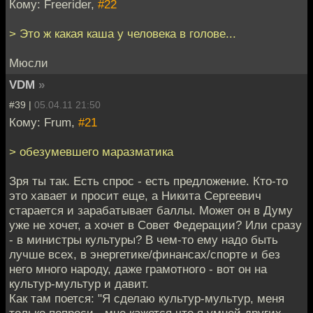
Кому: Freerider,
#22
> Это ж какая каша у человека в голове...
Мюсли
VDM
»
#39 |
05.04.11 21:50
Кому: Frum,
#21
> обезумевшего маразматика
Зря ты так. Есть спрос - есть предложение. Кто-то
это хавает и просит еще, а Никита Сергеевич
старается и зарабатывает баллы. Может он в Думу
уже не хочет, а хочет в Совет Федерации? Или сразу
- в министры культуры? В чем-то ему надо быть
лучше всех, в энергетике/финансах/спорте и без
него много народу, даже грамотного - вот он на
культур-мультур и давит.
Как там поется: "Я сделаю культур-мультур, меня
только попроси - мне кажется что я умней других