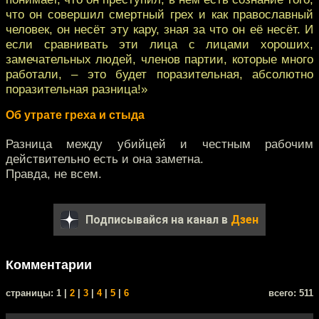
что он совершил смертный грех и как православный
человек, он несёт эту кару, зная за что он её несёт. И
если сравнивать эти лица с лицами хороших,
замечательных людей, членов партии, которые много
работали, – это будет поразительная, абсолютно
поразительная разница!»
Об утрате греха и стыда
Разница между убийцей и честным рабочим
действительно есть и она заметна.
Правда, не всем.
Подписывайся на канал в
Дзен
Комментарии
cтраницы: 1 |
2
|
3
|
4
|
5
|
6
всего: 511