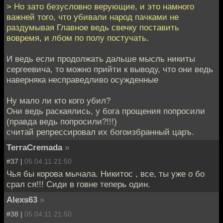
> Но зато безусловно верующие, и это намного
важней того, что убивали народ пачками не
раздумывая Главное ведь свечку поставить
вовремя, и лбом по полу постучать.
И ведь если продолжать дальше мысль никиты
сергеевича, то можно прийти к выводу, что они ведь
наверняка несправедливо осужденные
Ну мало ли кто кого убил?
Они ведь раскаялись, у бога прощения попросили
(правда ведь попросили?!!!)
считай репрессировал их богоизбранный царъ.
TerraCremada
»
#37 |
05.04.11 21:50
Чья бы корова мычала. Никитос , все, ты уже о бо
срал ся!!! Сиди в говне теперь один.
Alexs63
»
#38 |
05.04.11 21:50