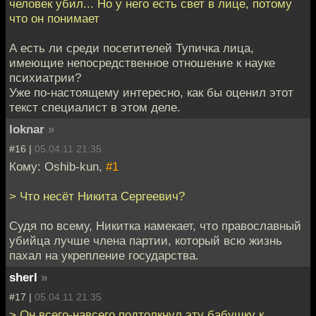
человек убил... Но у него есть свет в лице, потому
что он понимает
А есть ли среди посетителей Тупичка лица,
имеющие непосредственное отношение к науке
психиатрии?
Уже по-настоящему интересно, как бы оценил этот
текст специалист в этом деле.
loknar
»
#16 |
05.04.11 21:35
Кому: Oshib-kun,
#1
> Что несёт Никита Сергеевич?
Судя по всему, Никитка намекает, что православный
убийца лучше члена партии, который всю жизнь
пахал на укрепление государства.
sherl
»
#17 |
05.04.11 21:35
> Он всего-навсего подтолкнул эту бабушку к