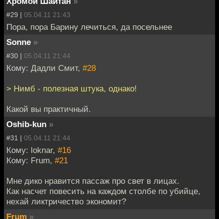
Хромой Шайтан
»
#29 |
05.04.11 21:43
Пора, пора Барину лечиться, да посельнее
Sonne
»
#30 |
05.04.11 21:44
Кому: Дадли Смит,
#28
> Нимб - полезная штука, однако!
Какой вы практичный.
Oshib-kun
»
#31 |
05.04.11 21:44
Кому: loknar,
#16
Кому: Frum,
#21
Мне дико нравится пассаж про свет в лицах.
Как насчет повесить на каждом столбе по убийце,
нехай ликтричество экономит?
Frum
»