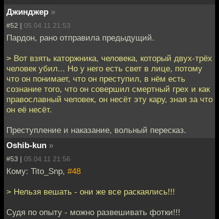
Джинджер
»
#52 |
05.04.11 21:53
Пардон, рано отправила предыдущий.
> Вот взять каторжника, человека, который двух-трёх
человек убил... Но у него есть свет в лице, потому
что он понимает, что он преступил, в нём есть
сознание того, что он совершил смертный грех и как
православный человек, он несёт эту кару, зная за что
он её несёт.
Преступление и наказание, вольный пересказ.
Oshib-kun
»
#53 |
05.04.11 21:56
Кому: Tito_Snp,
#48
> Нельзя вешать - они же все раскаялись!!!
Судя по опыту - можно развешивать фотки!!!