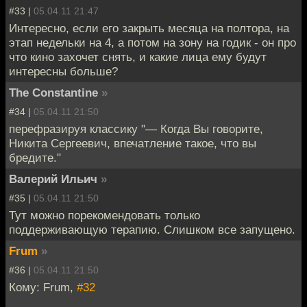
#33 |
05.04.11 21:47
Интересно, если его закрыть месяца на полтора, на
этап недельки на 4, а потом на зону на годик - он про
что кино захочет снять, и какие лица ему будут
интересны больше?
The Constantine
»
#34 |
05.04.11 21:50
перефразируя классику "— Когда Вы говорите,
Никита Сергеевич, впечатление такое, что вы
бредите."
Валерий Ильич
»
#35 |
05.04.11 21:50
Тут можно порекомендовать только
поддерживающую терапию. Слишком все запущено.
Frum
»
#36 |
05.04.11 21:50
Кому: Frum,
#32