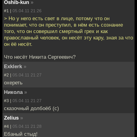
Oshib-kun
»
#1 |
05.04.11 21:26
> Но у него есть свет в лице, потому что он
понимает, что он преступил, в нём есть сознание
того, что он совершил смертный грех и как
православный человек, он несёт эту кару, зная за что
он ёё несёт.
Что несёт Никита Сергеевич?
Exklerk
»
#2 |
05.04.11 21:27
охереть
Никола
»
#3 |
05.04.11 21:27
сказочный долбоёб (с)
Zelius
»
#4 |
05.04.11 21:28
Ебаный стыд!