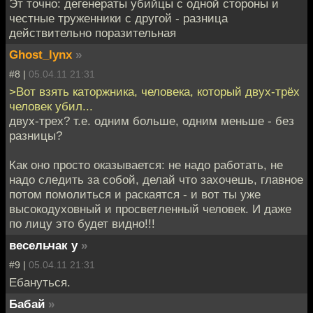
Эт точно: дегенераты убийцы с одной стороны и
честные труженники с другой - разница
действительно поразительная
Ghost_lynx
»
#8 |
05.04.11 21:31
>Вот взять каторжника, человека, который двух-трёх
человек убил...
двух-трех? т.е. одним больше, одним меньше - без
разницы?
Как оно просто оказывается: не надо работать, не
надо следить за собой, делай что захочешь, главное
потом помолиться и раскаятся - и вот ты уже
высокодуховный и просветленный человек. И даже
по лицу это будет видно!!!
весельчак у
»
#9 |
05.04.11 21:31
Ебануться.
Бабай
»