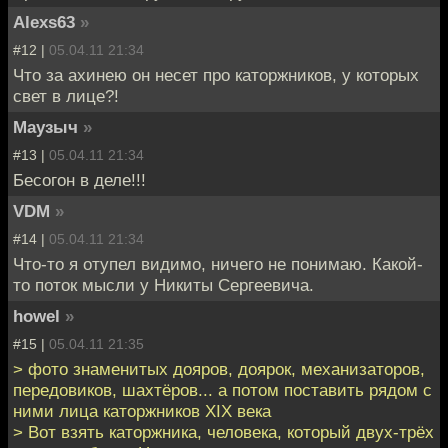
Alexs63
»
#12 |
05.04.11 21:34
Что за ахинею он несет про каторжников, у которых
свет в лице?!
Маузыч
»
#13 |
05.04.11 21:34
Бесогон в деле!!!
VDM
»
#14 |
05.04.11 21:34
Что-то я отупел видимо, ничего не понимаю. Какой-
то поток мысли у Никиты Сергеевича.
howel
»
#15 |
05.04.11 21:35
> фото знаменитых дояров, доярок, механизаторов,
передовиков, шахтёров... а потом поставить рядом с
ними лица каторжников XIX века
> Вот взять каторжника, человека, который двух-трёх