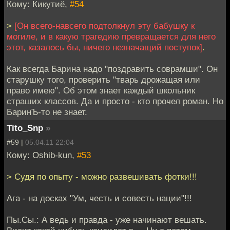
Кому: Кикутиё,
#54
>
[Он всего-навсего подтолкнул эту бабушку к
могиле, и в какую трагедию превращается для него
этот, казалось бы, ничего незначащий поступок]
.
Как всегда Барина надо "поздравить соврамши". Он
старушку того, проверить "тварь дрожащая или
право имею". Об этом знает каждый школьник
страших классов. Да и просто - кто прочел роман. Но
БаринЪ-то не знает.
Tito_Snp
»
#59 |
05.04.11 22:04
Кому: Oshib-kun,
#53
> Судя по опыту - можно развешивать фотки!!!
Ага - на досках "Ум, честь и совесть нации"!!!
Пы.Сы.: А ведь и правда - уже начинают вешать.