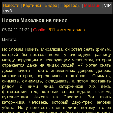
Новости
|
Картинки
|
Видео
|
Переводы
|
Магазин
|
VIP
клуб
Никита Михалков на линии
05.04.11 21:22
|
Goblin
|
511 комментариев
Цитата:
По словам Никиты Михалкова, он хотел снять фильм,
который бы показал всем ту очевидную разницу
между верующим и неверующим человеком, которая
отражается даже на лицах людей. «Я хотел снять
доски почёта – фото знаменитых дояров, доярок,
механизаторов, передовиков, шахтёров... Снимать,
снимать, смнимать, складывать, а потом поставить
рядом с ними лица каторжников XIX века,
фотографии тех, которые сопровождали, скажем,
путешествия Чехова на Сахалин. Вот взять
каторжника, человека, который двух-трёх человек
убил... Но у него есть свет в лице, потому что он
понимает, что он преступил, в нём есть сознание того,