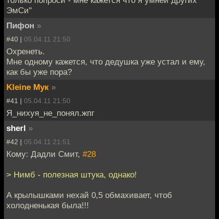
ЭмСи"
Пифон
»
#40 |
05.04.11 21:50
Охренеть.
Мне одному кажется, что дедушка уже устал и ему,
как бы уже пора?
Kleine Мук
»
#41 |
05.04.11 21:50
Я_нихуя_не_понял.жпг
sherl
»
#42 |
05.04.11 21:51
Кому: Дадли Смит,
#28
> Нимб - полезная штука, однако!
А крылышками нехай 0,5 обмахивает, чтоб
холодненькая была!!!