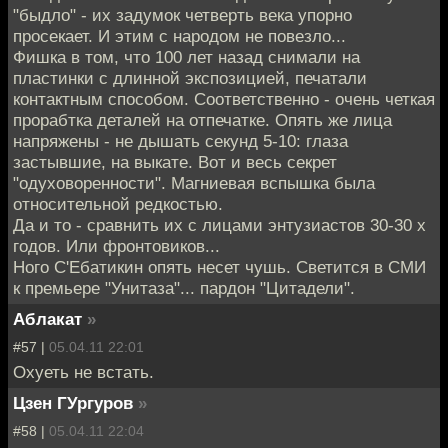
"быдло" - их задумок четверть века упорно
просекает. И этим с народом не повезло...
Фишка в том, что 100 лет назад снимали на
пластинки с длинной экспозицией, печатали
контактным способом. Соответственно - очень четкая
прорабтка деталей на отпечатке. Опять же лица
напряжены - не дышать секунд 5-10: глаза
застывшие, на выкате. Вот и весь секрет
"одуховоренности". Магниевая вспышка была
относительной редкостью.
Да и то - сравнить их с лицами энтузиастов 30-30 х
годов. Или фронтовиков...
Ного С'Ебатикин опять несет чушь. Светится в СМИ
к премьере "Унитаза"... пардон "Цитадели".
Аблакат
»
#57 |
05.04.11 22:01
Охуеть не встать.
Цзен ГУргуров
»
#58 |
05.04.11 22:04