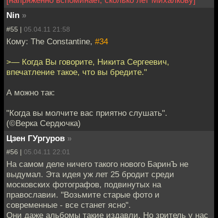
[напряжённо вспоминает, сколько лет Михалкову]
Nin
»
#55 |
05.04.11 21:58
Кому: The Constantine,
#34
>— Когда Вы говорите, Никита Сергеевич,
впечатление такое, что вы бредите."
А можно так:
"Когда вы молчите вас приятно слушать".
(©Верка Сердючка)
Цзен ГУргуров
»
#56 |
05.04.11 22:01
На самом деле ничего такого нового БаринЪ не
выдумал. Эта идея уж лет 25 бродит среди
московских фотографов, подвинутых на
православии. "Возьмите старые фото и
современные - все станет ясно".
Они даже альбомы такие издавли. Но зритель у нас