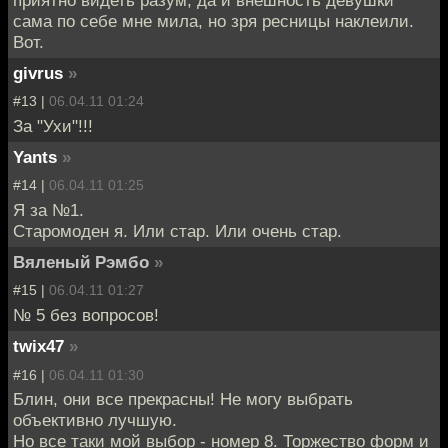
приятно видеть разум, да и внешность девушки
сама по себе мне мила, но зря ресницы наклеили.
Вот.
givrus
»
#13 |
06.04.11 01:24
За "Ухи"!!!
Yants
»
#14 |
06.04.11 01:25
Я за №1.
Старомоден я. Или стар. Или очень стар.
Вяленый Рэмбо
»
#15 |
06.04.11 01:27
№ 5 без вопросов!
twix47
»
#16 |
06.04.11 01:30
Блин, они все прекрасны! Не могу выбрать
объективно лучшую.
Но все таки мой выбор - номер 8. Торжество форм и