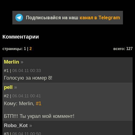
Подписывайся на наш
канал в Telegram
Комментарии
cтраницы: 1 |
2
всего: 127
Merlin
»
#1 |
06.04.11 00:33
Голосую за номер 8!
pell
»
#2 |
06.04.11 00:41
Кому: Merlin,
#1
БТП!!! Ты украл мой коммент!
Robo_Kot
»
#3 |
06.04.11 00:50