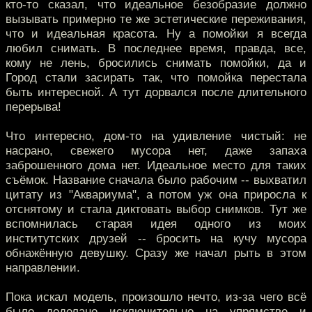
кто-то сказал, что идеальное безобразие должно
вызывать примерно те же эстетические переживания,
что и идеальная красота. Ну а помойки я всегда
любил снимать. В последнее время, правда, все,
кому не лень, бросились снимать помойки, да и
Город стали засирать так, что помойка перестала
быть интересной. А тут дорвался после длительного
перерыва!
Что интересно, дом-то на удивление чистый: не
насрано, свежего мусора нет, даже запаха
заброшенного дома нет. Идеальное место для таких
съёмок. Название сначала было рабочим -- выхватил
цитату из "Аквариума", а потом уж она приросла к
отснятому и стала диктовать выбор снимков. Тут же
вспомнилась старая идея одного из моих
институтских друзей -- бросить на кучу мусора
обнажённую девушку. Сразу же начал рыть в этом
направлении.
Пока искал модель, произошло нечто, из-за чего всё
было доделано исключительно на упрямстве и