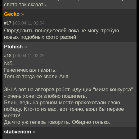
света так сказать.
Gecko
»
#17 |
06.04.11 02:04
Определить победителей пока не могу, требую
новых подобных фотографий!
Plohish
»
#18 |
06.04.11 02:29
№5.
Генетическая память.
Только тогда её звали Аня.
ЗЫ А вот на авторов работ, идущих "мимо конкурса"
- очень хочется злобно пошипеть.
Блин, ведь на ровном месте прохохотали свою
победу. Кто-то из вас, вот точно, взял бы первое
место!
Да что уж теперь говорить. Обидно только.
stabvenom
»