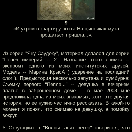
9
«И утром в квартиру поэта На цыпочках муза
прощаться пришла...».
Из серии "Яну Саудеку", материал делался для серии
"Пепел империй -- 2". Название этого снимка --
экспромт одного из моих институтских друзей.
Модель -- Марина КрысА ( ударение на последний
слог ). Предыстория несколько запутана и сумбурна:
Съёмку первого "Пепла..." -- девушка в вечернем
платье в заброшенном доме -- в мае 2008 мне
предложила одна из моих знакомых, хотя это другая
история, но её нужно частично рассказать. В какой-то
момент я понял, что снимаю не девушку, а помойку
вокруг.
У Стругацких в "Волны гасят ветер" говорится, что