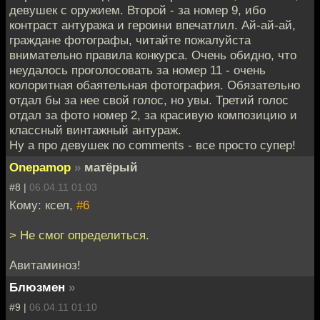
девушек с оружием. Второй - за номер 9, ибо
контраст антуража и героини впечатлил. Ай-ай-ай,
граждане фотографы, читайте пожалуйста
внимательно правила конкурса. Очень обидно, что
неудалось проголосовать за номер 11 - очень
колоритная обаятельная фотография. Обязательно
отдал бы за нее свой голос, но увы. Третий голос
отдал за фото номер 2, за красивую композицию и
классный винтажный антураж.
Ну а про девушек no comments - все просто супер!
Onepamop
»
матёрый
#8 |
06.04.11 01:03
Кому: ксел,
#6
> Не смог определиться.
Авитаминоз!
Блюзмен
»
#9 |
06.04.11 01:10