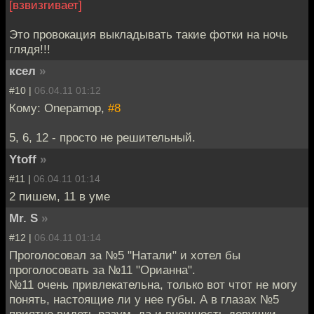
[взвизгивает]
Это провокация выкладывать такие фотки на ночь
глядя!!!
ксел
»
#10 |
06.04.11 01:12
Кому: Onepamop,
#8
5, 6, 12 - просто не решительный.
Ytoff
»
#11 |
06.04.11 01:14
2 пишем, 11 в уме
Mr. S
»
#12 |
06.04.11 01:14
Проголосовал за №5 "Натали" и хотел бы
проголосовать за №11 "Орианна".
№11 очень привлекательна, только вот чтот не могу
понять, настоящие ли у нее губы. А в глазах №5