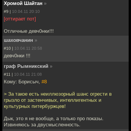
Хромой Шайтан
»
#9 |
10.04.11 20:10
[оттирает пот]
Отличные девч0нки!!!
шаховчанин
»
#10 |
10.04.11 20:58
девч0нки !!!
граф Рымникский
»
#11 |
10.04.11 21:08
Кому: Борисыч,
#8
> За такое есть неиллюзорный шанс огрести в
грызло от застенчивых, интеллигентных и
культурных питербуржцев!
Дык, это я не вообще, а только про показы.
Извиняюсь за двусмысленность.