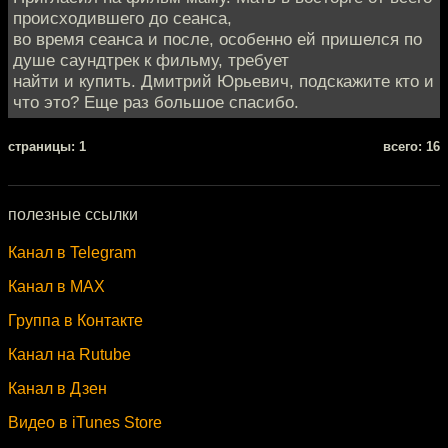
происходившего до сеанса,
во время сеанса и после, особенно ей пришелся по
душе саундтрек к фильму, требует
найти и купить. Дмитрий Юрьевич, подскажите кто и
что это? Еще раз большое спасибо.
cтраницы: 1
всего: 16
полезные ссылки
Канал в Telegram
Канал в MAX
Группа в Контакте
Канал на Rutube
Канал в Дзен
Видео в iTunes Store