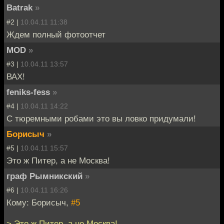
Batrak
»
#2 |
10.04.11 11:38
Ждем полный фотоотчет
MOD
»
#3 |
10.04.11 13:57
ВАХ!
feniks-fess
»
#4 |
10.04.11 14:22
С тюремными робами это вы ловко придумали!
Борисыч
»
#5 |
10.04.11 15:57
Это ж Питер, а не Москва!
граф Рымникский
»
#6 |
10.04.11 16:26
Кому: Борисыч,
#5
> Это ж Питер, а не Москва!