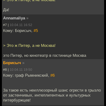
Да!
Annamaliya
»
#7 |
10.04.11 16:52
Кому: Борисыч,
#5
> Это ж Питер, а не Москва!
это Питер, но кинотеатр в гостинице Москва
Борисыч
»
#8 |
10.04.11 19:50
Кому: граф Рымникский,
#6
За такое есть неиллюзорный шанс огрести в грызло
от застенчивых, интеллигентных и культурных
питербуржцев!