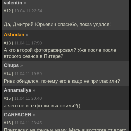
valentin
»
#12 |
10.04.11 22:54
Да, Дмитрий Юрьевич спасибо, показ удался!
Akhodan
»
#13 |
11.04.11 17:50
А кто второй фотографировал? Уже после после
второго сеанса в Питере?
Chups
»
#14 |
11.04.11 19:59
Ривз обиделся, почему его в кадр не пригласили?
Annamaliya
»
#15 |
11.04.11 20:40
а чего не все фотки выложили?((
GARFAGER
»
#16 |
11.04.11 23:45
Пригласил на фильм маму. Мать в восторге от всего