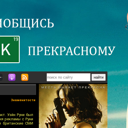
Знаменитости
кт. Уэйн Руни был
ия рекламы с Руни
ря британские СМИ