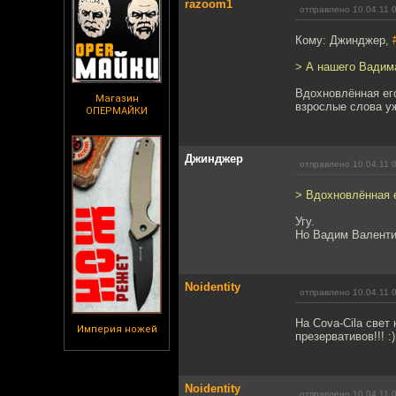
razoom1
отправлено 10.04.11 
Кому: Джинджер,
> А нашего Вадима
Вдохновлённая ег
Магазин
взрослые слова у
ОПЕРМАЙКИ
Джинджер
отправлено 10.04.11 
> Вдохновлённая 
Угу.
Но Вадим Валенти
Noidentity
отправлено 10.04.11 
На Cova-Cila свет
Империя ножей
презервативов!!! :)
Noidentity
отправлено 10.04.11 