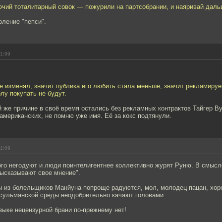
ючий тоталитарный совок — пожурили на партсобрании, и наяривай даль
оление "пепси".
11:09
не изменял, значит публика его любить стала меньше, значит рекламиру
у покупать не будут.
й же причине в своё время остались без рекламных контрактов Тайгер Ву
 американских, не помню уже имя. Её за кокс подтянули.
11:09
го негодуют и люди поинтелигентнее коллективно журят Руню. В смысле
высказывают свое мнение".
ы из болельщиков Манйуна попроще радуются, мол, молодец пацан, хор
сульманской среды неодобрительно качают головами.
зыке нецензурной брани по-прежнему нет!