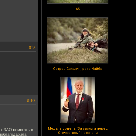
65
# 9
Остров Сахалин, река Найба
# 10
Медаль ордена "За заслуги перед
кт ЗАО помогать в
Отечеством" II степени
поблагодарила