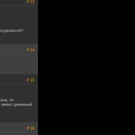
# 13
отделался!!!
# 14
# 15
зьм, он
е имеет денежный
# 16