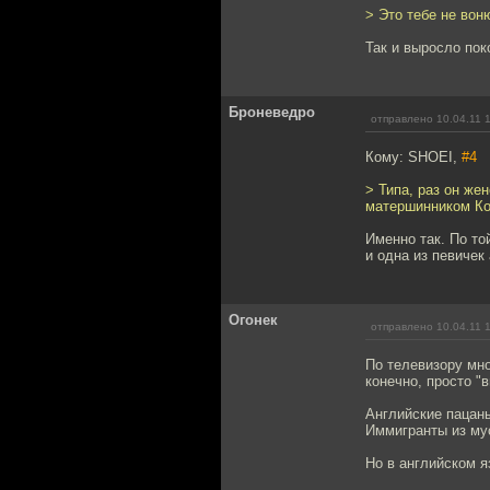
> Это тебе не вон
Так и выросло пок
Броневедро
отправлено 10.04.11 
Кому: SHOEI,
#4
> Типа, раз он же
матершинником Кол
Именно так. По то
и одна из певичек
Огонек
отправлено 10.04.11 
По телевизору мно
конечно, просто "
Английские пацан
Иммигранты из му
Но в английском я