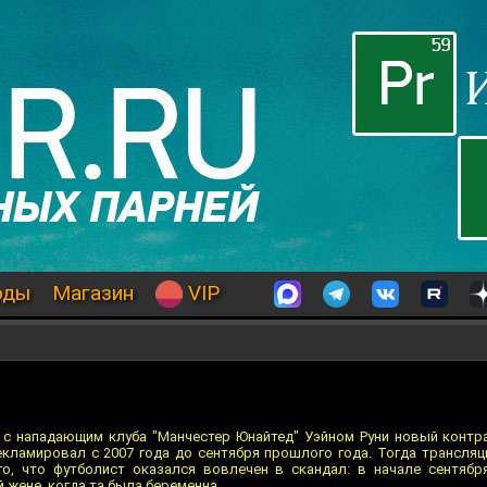
оды
Магазин
VIP
 с нападающим клуба "Манчестер Юнайтед" Уэйном Руни новый контра
екламировал с 2007 года до сентября прошлого года. Тогда трансляц
го, что футболист оказался вовлечен в скандал: в начале сентяб
й жене, когда та была беременна.