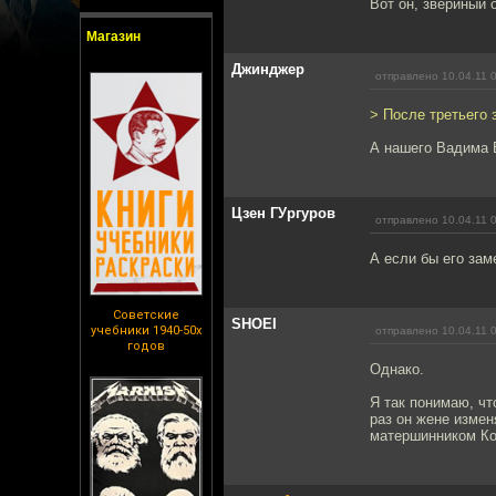
Вот он, звериный 
Магазин
Джинджер
отправлено 10.04.11 
> После третьего 
А нашего Вадима Е
Цзен ГУргуров
отправлено 10.04.11 
А если бы его зам
Советские
SHOEI
учебники 1940-50х
отправлено 10.04.11 
годов
Однако.
Я так понимаю, ч
раз он жене измен
матершинником Кол