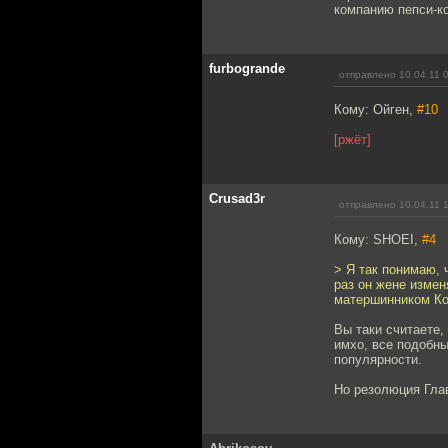
компанию пепси-к
furbogrande
отправлено 10.04.11 
Кому: Ойген,
#10
[ржёт]
Crusad3r
отправлено 10.04.11 
Кому: SHOEI,
#4
> Я так понимаю, 
раз он жене измен
матершинником Кол
Вы таки считаете,
имхо, все подобны
популярности.
Но резолюция Главн