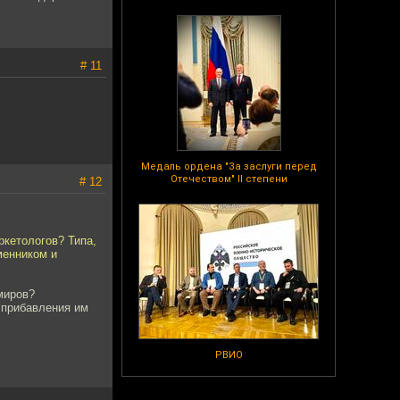
# 11
Медаль ордена "За заслуги перед
Отечеством" II степени
# 12
ркетологов? Типа,
менником и
миров?
 прибавления им
РВИО