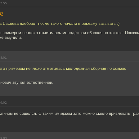
07:55
#2
 Евсеева наеборот после такого начали в рекламу зазывать :)
о примером неплохо отметилась молодёжная сборная по хоккею. Показал
же выучили.
08:01
его примером неплохо отметилась молодёжная сборная по хоккею
нович звучал естественней.
09:02
 клином не сошёлся. С таким имиджем зато можно смело привлекать гра
09:03