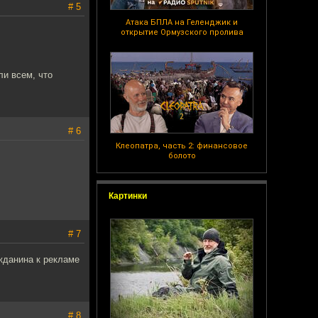
# 5
Атака БПЛА на Геленджик и
открытие Ормузского пролива
и всем, что
# 6
Клеопатра, часть 2: финансовое
болото
Картинки
# 7
жданина к рекламе
# 8