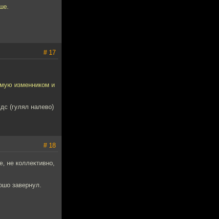
ше.
# 17
емую изменником и
дс (гулял налево)
# 18
, не коллективно,
ошо завернул.