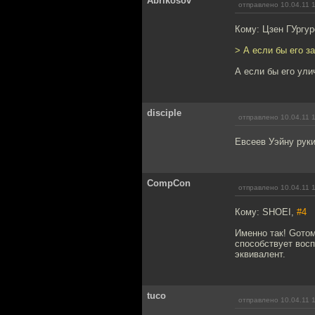
Abrikosov
отправлено 10.04.11 
Кому: Цзен ГУргу
> А если бы его з
А если бы его ули
disciple
отправлено 10.04.11 
Евсеев Уэйну руки
CompCon
отправлено 10.04.11 
Кому: SHOEI,
#4
Именно так! Gотом
способствует восп
эквивалент.
tuco
отправлено 10.04.11 