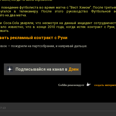
 поведение футболиста во время матча с "Вест Хэмом". После третье
угался в телекамеру. После этого руководство Футбольной ас
о на два матча.
и Coca-Cola уверяли, что несмотря на данный инцидент сотрудничес
ало известно, что в конце 2010 года, когда истек контракт с Руни
евать.
вать рекламный контракт с Руни
вок — пожурили на партсобрании, и наяривай дальше.
Подписывайся на канал в
Дзен
Goblin рекомендует
создать интерне
07:13