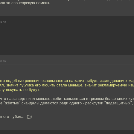
ола за спонсорскую помошь.
09:31
10:07
что подобные решения основываются на каких-нибудь исследованиях ма
ял, значит публика его любить стала меньше, значит рекламируемую из
у покупать не будут.
 что на западе пипл меньше любит ковыряться в грязном белье своих ку
е "жёлтые" скандалы делаются ради одного - раскрутки "подзащитных",
ого - убила =))))