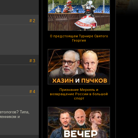
# 2
О предстоящем Турнире Святого
Георгия
# 3
Признание Меркель и
# 4
возвращение России в большой
спорт
етологов? Типа,
менником и