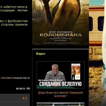
го забитого мяча в
социации Англии
тво с футболистом
, стороны приняли
Видео
т магазин
в megagroup.ru
всего: 66
Дядя Вова про фильм "Свидание
вслепую"
# 1