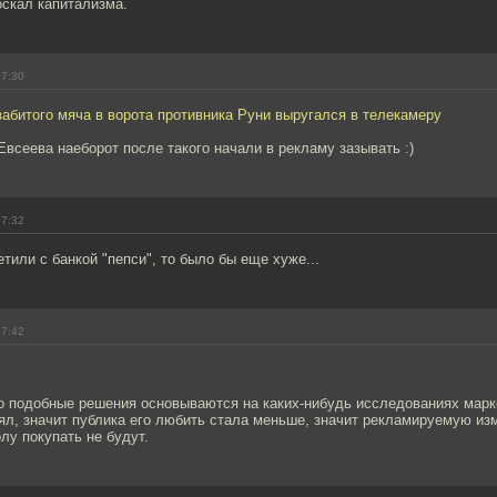
оскал капитализма.
07:30
забитого мяча в ворота противника Руни выругался в телекамеру
всеева наеборот после такого начали в рекламу зазывать :)
07:32
етили с банкой "пепси", то было бы еще хуже...
07:42
то подобные решения основываются на каких-нибудь исследованиях марк
ял, значит публика его любить стала меньше, значит рекламируемую из
у покупать не будут.