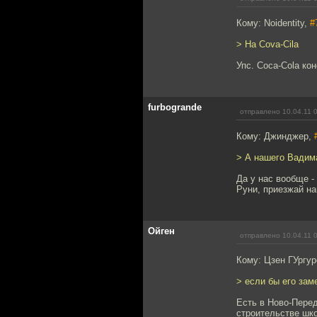
Кому: Noidentity,
#
> На Cova-Cila
Упс. Coca-Cola кон
furbogrande
отправлено 10.04.11 
Кому: Джинджер,
> А нашего Вадима
Да у нас вообще -
Руни, приезжай на
Ойген
отправлено 10.04.11 
Кому: Цзен ГУргу
> если бы его зам
Есть в Ново-Пере
строительстве шк