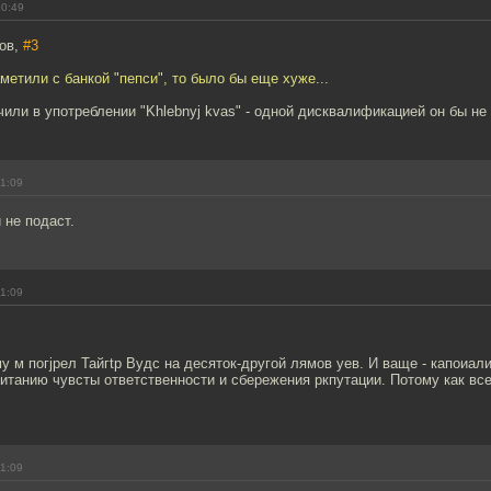
10:49
ров,
#3
аметили с банкой "пепси", то было бы еще хуже...
чили в употреблении "Khlebnyj kvas" - одной дисквалификацией он бы не 
11:09
 не подаст.
11:09
у м погjрел Тайгtр Вудс на десяток-другой лямов уев. И ваще - капоиали
итанию чувсты ответственности и сбережения ркпутации. Потому как вс
11:09