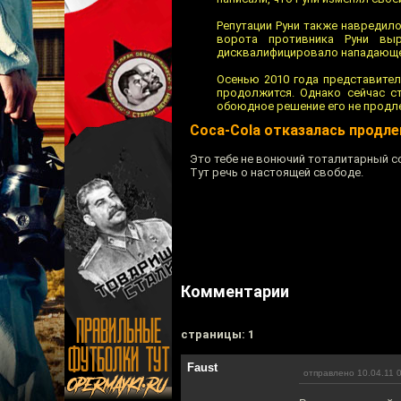
Репутации Руни также навредило
ворота противника Руни выр
дисквалифицировало нападающег
Осенью 2010 года представител
продолжится. Однако сейчас ст
обоюдное решение его не продл
Coca-Cola отказалась продле
Это тебе не вонючий тоталитарный со
Тут речь о настоящей свободе.
Комментарии
cтраницы: 1
Faust
отправлено 10.04.11 