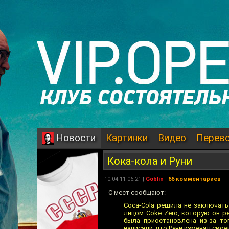
Картинки
Видео
Перев
Новости
Кока-кола и Руни
10.04.11 06:21 |
Goblin
|
66 комментариев
С мест сообщают:
Coca-Cola решила не заключать
лицом Coke Zero, которую он р
была приостановлена из-за то
написали, что Руни изменял свое