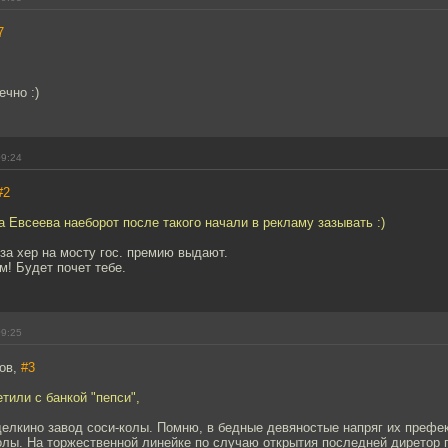
7
ечно :)
09:24
#2
 Евсеева наеборот после такого начали в рекламу зазывать :)
 за хер на мосту гос. премию выдают.
м! Будет почет тебе.
09:25
ров,
#3
етили с банкой "пепси",
делкино завод соси-колы. Помню, в бедные девяностые напряг их префе
олы. На торжественной линейке по случаю открытия последней диретор 