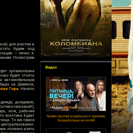
ой) для участия в
отать будем под
ольцев — лично я.
ярными. Посмотрим
Видео
удет организована
ково будет стоить
ым автомобильным
бицах на Демянск,
нная Гора
. Начало
одежда, дождевик,
противотанковый!),
арь, нож, рабочие
то экзотика. Будет
Трамп против родильного туризма,
гонца. То же самое
безработица из-за ИИ
т централизованно.
чень полезно взять