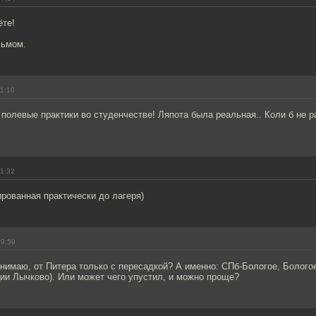
ёте!
сьмом.
11:10
полевые практики во студенчестве! Ляпота была реальная.. Коли б не р
11:32
ированная практически до лагеря)
09:59
нимаю, от Питера только с пересадкой? А именно: СПб-Бологое, Болого
ии Лычково). Или может чего упустил, и можно проще?