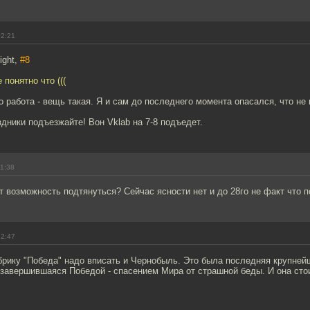
02:21
ight,
#8
 понятно что (((
о работа - вещь такая. Я и сам до последнего момента опасался, что не
здники подъезжайте! Вон Vklab на 7-8 подъедет.
11:38
т возможность подтянуться? Сейчас ясности нет и до 28го не факт что 
12:47
брику "Победа" надо вписать и Чернобыль. Это была последняя крупней
 завершившаяся Победой - спасением Мира от страшной беды. И она ст