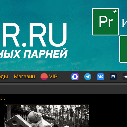
оды
Магазин
VIP
ев
»