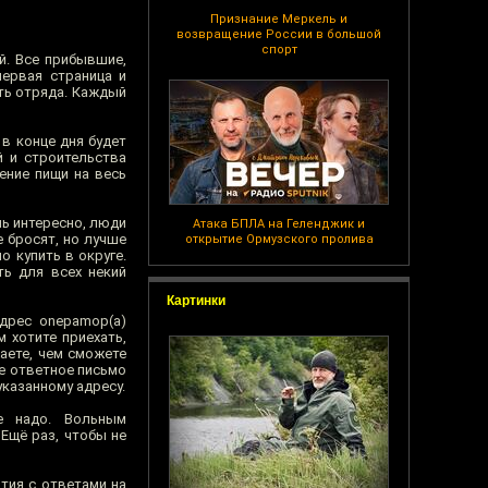
Признание Меркель и
возвращение России в большой
спорт
й. Все прибывшие,
первая страница и
ть отряда. Каждый
 в конце дня будет
й и строительства
ение пищи на весь
ь интересно, люди
Атака БПЛА на Геленджик и
 бросят, но лучше
открытие Ормузского пролива
 купить в округе.
ть для всех некий
Картинки
дрес onepamop(а)
м хотите приехать,
аете, чем сможете
те ответное письмо
казанному адресу.
е надо. Вольным
Ещё раз, чтобы не
тия с ответами на