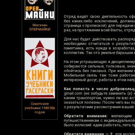
Отряд ведёт свою деятельность офи
без каких-либо исключений, должн
Магазин
страница с пропиской) для передач
ОПЕРМАЙКИ
раз, на протяжении всей Вахты, отря
Для нас будет действовать распоряд
необходимо отчитаться о результат
памятника, есть нужда в хозработах
коллектив. Так что умелые барышни 
На этом устрашающую и дисциплиниру
собираются сильные, толковые, знаю
обойтись без таковых. При желании 
Мобильная связь там тоже работает
интересный досуг, работы в этом нап
Как попасть в число добровольц
gmail.com (не забудьте заменить (а)
каким транспортом, нужно ли вас вс
оказаться полезны. После чего вы п
Советские
с результатами рассмотрения вашей 
учебники 1940-50х
годов
Обратите внимание:
желающим вы
путешественникам с индивидуальной
было иллюзий: едем работать, петь п
Обратите внимание — 2:
для москви