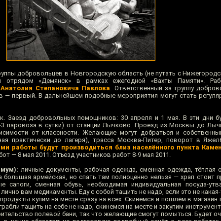
руппы добровольцев в Новгородскую область (не путать с Нижегородск
м отрядом «Демянск» в рамках ежегодной «Вахты Памяти». Раб
—
Анатолия Степановича Павлова
. Ответственный за группу добров
в — первый. В дальнейшем подобные мероприятия могут стать регул
к. Заезд добровольных помощников: 30 апреля и 1 мая. В эти дни б
3 паровоза в сутки) от станции Лычково. Проезд из Москвы до Лыч
висимости от классности. Желающие могут добраться и собственн
ая практически до лагеря), трасса Москва-Питер, поворот в Яжел
ми работы будут производиться близ населённого пункта Каме
бот — 8 мая 2011. Отъезд участников работ 8-9 мая 2011.
мум):
личные документы, рабочая одежда, сменная одежда, тёплая 
на большая армейская, но спать там полноценно нельзя — храп стоит 
е сапоги, сменная обувь, необходимая индивидуальная посуда-утв
лично вам медикаменты. Еду с собой тащить не надо, если это не какая-
продукты купим на месте сразу на всех. Скинемся и пошлём в магазин 
грабли тащить на себе не надо, скинемся на месте и закупим инструмен
оительство полевой бани, так что желающие смогут помыться. Будет о