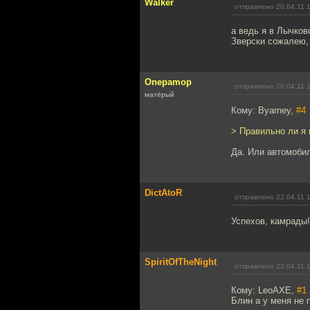
Walker
отправлено 20.04.11 
а ведь я в Лычков
Зверски сожалею, 
Onepamop
отправлено 20.04.11 
матёрый
Кому: Byarney,
#4
> Правильно ли я 
Да. Или автомобил
DictAtoR
отправлено 22.04.11 
Успехов, камрады!
SpiritOfTheNight
отправлено 22.04.11 
Кому: LeoAXE,
#1
Блин а у меня не п