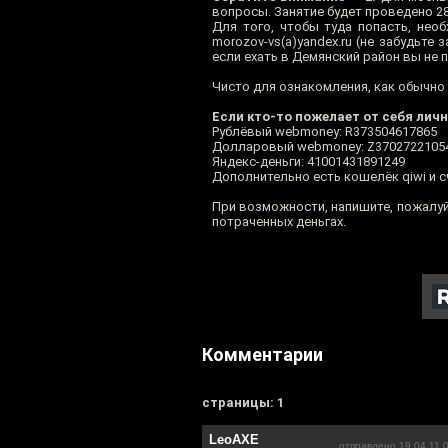
вопросы. Занятие будет проведено 28
Для того, чтобы туда попасть, не
morozov-vs(а)yandex.ru (не забудьте
если ехать в Демянский район вы не 
Чисто для ознакомления, как обычно
Если кто-то пожелает от себя лич
Рублёвый webmoney: R373504617865
Долларовый webmoney: Z3702722105
Яндекс-деньги: 41001431891249
Дополнительно есть кошелёк qiwi и с
При возможности, напишите, пожалуйс
потраченных деньгах.
Комментарии
cтраницы: 1
LeoAXE
отправлено 19.04.11 