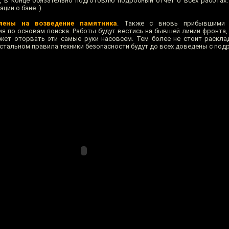
 в конце обязательно подготовлю подробный отчёт о всех работах
ии о бане :).
лены на возведение памятника
. Также с вновь прибывшими 
ия по основам поиска. Работы будут вестись на бывшей линии фронта,
ожет оторвать эти самые руки насовсем. Тем более не стоит раскл
остальном правила техники безопасности будут до всех доведены с под