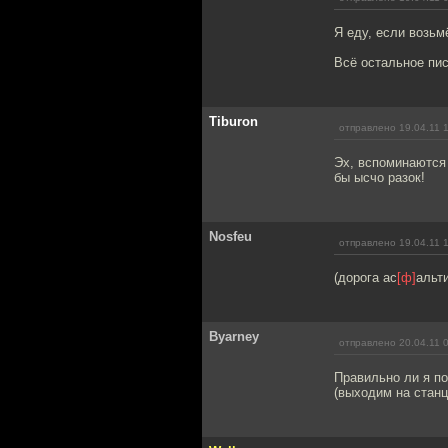
Я еду, если возьм
Всё остальное пи
Tiburon
отправлено 19.04.11 
Эх, вспоминаются 
бы ысчо разок!
Nosfeu
отправлено 19.04.11 
(дорога ас
[ф]
альт
Byarney
отправлено 20.04.11 
Правильно ли я по
(выходим на станц