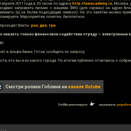
 апреля 2011 года в 20 часов по адресу
http://lawacademy.ru
, Москва, 
обходимо направить письмо с вашими ФИО (для охраны) на адрес В
 заменить (а) на более подходящий символ). На это занятие можно прий
планируете. Мероприятие, понятно, бесплатное.
 проходят Вахты:
раз
,
два
,
три
.
но оказать только финансовое содействие отряду — электронные 
40
чёт в Альфа-банке. Готов сообщить по запросу.
та, кто вы и из какого города. По итогам публично отчитаюсь о собра
Смотри ролики Гоблина на
канале Rutube
Goblin рекомендует
заказывать
разработ
07:14