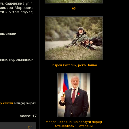
ул. Кашенкин Луг, 4.
ладимира Морозова
65
ти и в том случае,
кошельки:
нных, переданных и
Остров Сахалин, река Найба
ку сайтов
в megagroup.ru
всего: 17
Медаль ордена "За заслуги перед
Отечеством" II степени
# 1