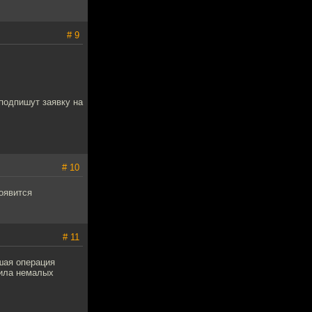
# 9
 подпишут заявку на
# 10
появится
# 11
шая операция
оила немалых