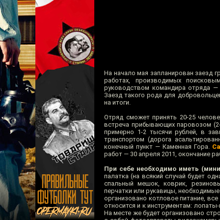
На начало мая запланирован заезд г
работах, производимых поисковы
руководством командира отряда 
Заезд такого рода для добровольце
на итоги.
Отряд сможет принять 20-25 челове
встреча прибывающих паровозом (2-
примерно 1-2 тысячи рублей, в за
транспортом (дорога асальтированн
конечный пункт — Каменная Гора.
Са
работ — 30 апреля 2011, окончание ра
При себе необходимо иметь (мини
палатка (на всякий случай будет од
спальный мешок, коврик, резиновы
перчатки или рукавицы, необходимые 
организовано котловое питание, все 
относится и к инструментам: лопаты-
На месте же будет организовано стр