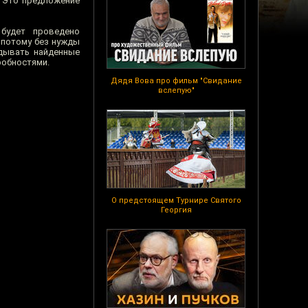
. Это предложение
будет проведено
 потому без нужды
адывать найденные
робностями.
Дядя Вова про фильм "Свидание
вслепую"
О предстоящем Турнире Святого
Георгия