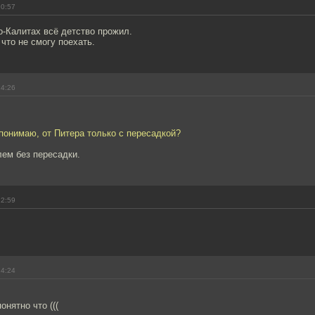
10:57
о-Калитах всё детство прожил.
что не смогу поехать.
14:26
понимаю, от Питера только с пересадкой?
ем без пересадки.
12:59
14:24
онятно что (((