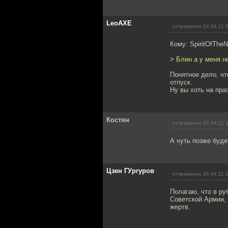
LeoAXE
отправлено 24.04.11 
Кому: SpiritOfTheN
> Блин а у меня не
Понятное дело, чт
отпуск.
Ну вы хоть на пра
Костян
отправлено 26.04.11 
А чуть позже буде
Цзен ГУргуров
отправлено 26.04.11 
Полагаю, что в ру
Советской Армии,
жертв.