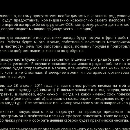
циально, потому присутствует необходимость выполнять ряд услови
ы будут предоставить командованию ксерокопию своего паспорта (
и по первой же просьбе сотрудникам ФСБ, контролирующим деятельнос
д сопровождает милиционер (чаще всего — не один).
ок дня, ежедневно все участники заезда будут получать фронт работ,
ах. Работы будет много. Кроме, собственно, поисковых мероприяти
, в частности, речь про заготовку дров, помывку посуды и приготовл
в числе добровольцев тоже зело потребуются.
ющую часть будем считать закрытой. В целом — в отряде бывает очен
щие и умеющие. В случае возникновения всякого рода проблем вас не
можно будет отправиться в магазин, всё необходимое для жизни можно
, хоть и не блестяще. В вечернее время я постараюсь организова
равлении веду.
ев:
до 28 апреля 2011 года написать электронное письмо на мой а
 на более подходящий символ). В письме укажите кто вы, откуда, заче
третить в Лычково, если нужно — когда, на какой именно срок приезж
опадёте (или не попадёте) в список отъезжающих и немедленно получи
кандидатуры. Все остальные ваши вопросы тоже можно направить по у
пить, покуролесить или отдохнуть на природе приезжать н
 программой и любителям военных трофеев приезжать тоже не надо. 
ро лыжи у печки и собирать ценный хабарок будет практически некогда.
чей запланировано проведение специального ознакомительного заня