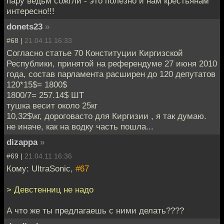
пару ведьм сожгли - это полезно и нам крестьянам
интересно!!!
donets23
»
#68 |
21.04.11 16:33
Согласно статье 70 Конституции Киргизской
Республики, принятой на референдуме 27 июня 2010
года, состав парламента расширен до 120 депутатов
120*15$= 1800$
1800/7= 257.14$ ШТ
тушка весит около 25кг
10,32$\кг, дороговасто для Киргизии , я так думаю.
не иначе, как на водку часть пошла...
dizappa
»
#69 |
21.04.11 16:36
Кому: UltraSonic,
#67
> Девстенниц не надо
А что же ты предлагаешь с ними делать????