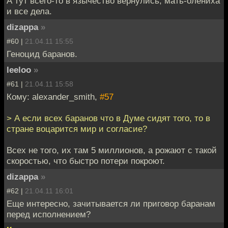
А тут всего-то в язычество вернулись, мать-олениха
и все дела.
dizappa
»
#60 |
21.04.11 15:55
Геноцид баранов.
leeloo
»
#61 |
21.04.11 15:58
Кому: alexander_smith,
#57
> А если всех баранов что в Думе сидят того, то в
стране воцарится мир и согласие?
Всех не того, их там 5 миллионов, а рожают с такой
скоростью, что быстро потери покроют.
dizappa
»
#62 |
21.04.11 16:01
Еще интересно, зачитывается ли приговор баранам
перед исполнением?