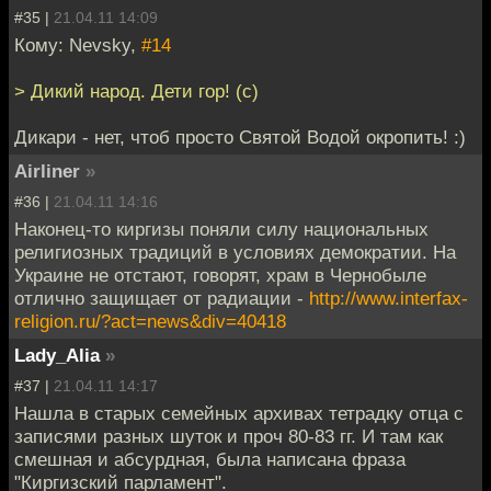
#35 |
21.04.11 14:09
Кому: Nevsky,
#14
> Дикий народ. Дети гор! (с)
Дикари - нет, чтоб просто Святой Водой окропить! :)
Airliner
»
#36 |
21.04.11 14:16
Наконец-то киргизы поняли силу национальных
религиозных традиций в условиях демократии. На
Украине не отстают, говорят, храм в Чернобыле
отлично защищает от радиации -
http://www.interfax-
religion.ru/?act=news&div=40418
Lady_Alia
»
#37 |
21.04.11 14:17
Нашла в старых семейных архивах тетрадку отца с
записями разных шуток и проч 80-83 гг. И там как
смешная и абсурдная, была написана фраза
"Киргизский парламент".