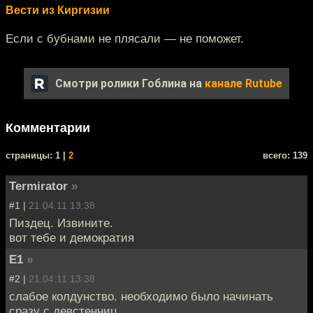
Вести из Киргизии
Если с бубнами не плясали — не поможет.
Смотри ролики Гоблина на
канале Rutube
Комментарии
cтраницы: 1 |
2
всего: 139
Termirator
»
#1 |
21.04.11 13:38
Пиздец. Извините.
вот тебе и демократия
E1
»
#2 |
21.04.11 13:38
слабое колдунство. необходимо было начинать
сразу с девстенниц.