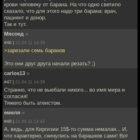
крови человеку от барана. На что одно светило
сказало, что для этого надо три барана: врач,
пациент и донор.
Так и тут.
Мясоед
»
#46 |
21.04.11 14:39
>зарезали семь баранов
Это они друг друга начали резать? ;)
carlos13
»
#47 |
21.04.11 14:39
Странно, что не выебали никого... во имя мира и
согласия!
Тяжело быть атеистом.
емеля
»
#48 |
21.04.11 14:42
А, ведь, для Киргизии 15$-то сумма немалая... И,
что характерно, скинулись на барашков сами! Вот