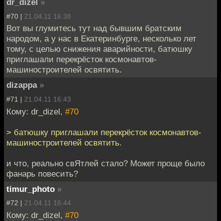
dr_dizel
»
#70 |
21.04.11 16:38
Вот вы глумитесь тут над бывшим братским
народом, а у нас в Екатеринбурге, несколько лет
тому, с целью снижения аварийности, батюшку
приглашали перекрёсток космонавтов-
машиностроителей освятить.
dizappa
»
#71 |
21.04.11 16:43
Кому: dr_dizel,
#70
> батюшку приглашали перекрёсток космонавтов-
машиностроителей освятить.
и что, реально свЯтлей стало? Может проще было
фанарь повесить?
timur_photo
»
#72 |
21.04.11 16:44
Кому: dr_dizel,
#70