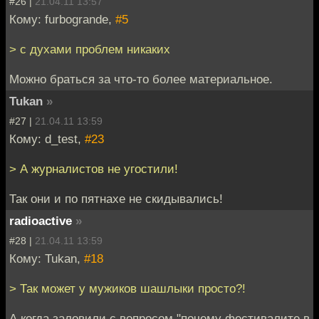
#26 |
21.04.11 13:57
Кому: furbogrande,
#5
> с духами проблем никаких
Можно браться за что-то более материальное.
Tukan
»
#27 |
21.04.11 13:59
Кому: d_test,
#23
> А журналистов не угостили!
Так они и по пятнахе не скидывались!
radioactive
»
#28 |
21.04.11 13:59
Кому: Tukan,
#18
> Так может у мужиков шашлыки просто?!
А когда заловили с вопросом "почему фестивалите в