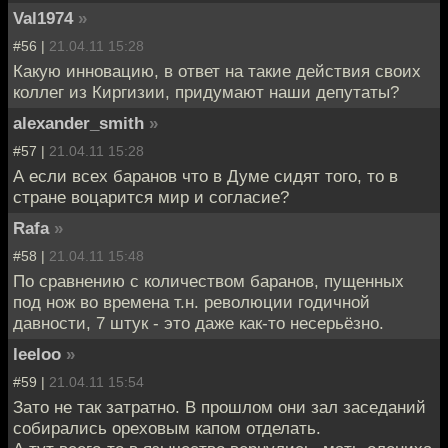
Val1974
»
#56 |
21.04.11 15:28
Какую инновацию, в ответ на такие действия своих
коллег из Киргизии, придумают наши депутаты?
alexander_smith
»
#57 |
21.04.11 15:28
А если всех баранов что в Думе сидят того, то в
стране воцарится мир и согласие?
Rafa
»
#58 |
21.04.11 15:48
По сравнению с количеством баранов, пущенных
под нож во времена т.н. революции годичной
давности, 7 штук - это даже как-то несерьёзно.
leeloo
»
#59 |
21.04.11 15:54
Зато не так затратно. В прошлом они зал заседаний
собирались ореховым капом отделать.