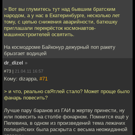
> Вот вы глумитесь тут над бывшим братским
народом, а у нас в Екатеринбурге, несколько лет
тому, с целью снижения аварийности, батюшку
приглашали перекрёсток космонавтов-
машиностроителей освятить.
На космодроме Байконур дежурный поп ракету
брызгает водицей
dr_dizel
»
#73 |
21.04.11 16:57
Кому: dizappa,
#71
> и что, реально свЯтлей стало? Может проще было
фанарь повесить?
Лучше пару баранов из ГАИ в жертву принести, ну
или повесить на столбе фонарном. Помнится ещё у
Пелевина, в одном из произведений тема лежачих
полицейских была раскрыта с весьма неожиданной