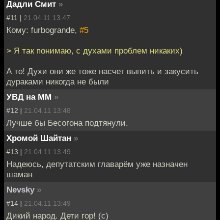
Дадли Смит
»
#11 |
21.04.11 13:47
Кому: furbogrande,
#5
> Я так понимаю, с духами проблем никаких)
А то! Духи они же тоже насчет выпить и закусить
дураками никогда не были
УВД на ММ
»
#12 |
21.04.11 13:48
Лучше бы Бесогона подтянули.
Хромой Шайтан
»
#13 |
21.04.11 13:49
Надеюсь, депутатским главарём уже назначен
шаман
Nevsky
»
#14 |
21.04.11 13:49
Дикий народ. Дети гор! (с)