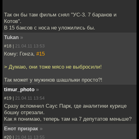
Так он бы там фильм снял "УС-3. 7 баранов и
Котов".
В 15 баксов с носа не уложились бы.
Tukan
»
#18 |
21.04.11 13:53
Кому: Гонzа,
#15
> Думаю, они тоже мясо не выбросили!
Так может у мужиков шашлыки просто?!
timur_photo
»
#19 |
21.04.11 13:54
Сразу вспомнил Саус Парк, где аналитики курице
бошку отрезали.
Как я понимаю, теперь там на 7 депутатов меньше?
Енот призрак
»
#20 |
21.04.11 13:55