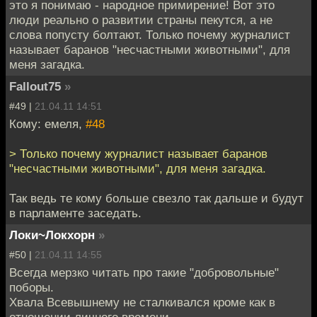
это я понимаю - народное примирение! Вот это
люди реально о развитии страны пекутся, а не
слова попусту болтают. Только почему журналист
называет баранов "несчастными животными", для
меня загадка.
Fallout75
»
#49 |
21.04.11 14:51
Кому: емеля,
#48
> Только почему журналист называет баранов
"несчастными животными", для меня загадка.
Так ведь те кому больше свезло так дальше и будут
в парламенте заседать.
Локи~Локхорн
»
#50 |
21.04.11 14:55
Всегда мерзко читать про такие "добровольные"
поборы.
Хвала Всевышнему не сталкивался кроме как в