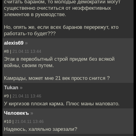
считать бараном, то молодые демократии могут
существенно очиститься от неэффективных
элементов в руководстве.
Но, опять же, если всех баранов перережут, кто
работать-то будет???
alexis69
»
#8 |
21.04.11 13:44
Этак в первобытный строй придем без всякой
войны, своим путем.
Камрады, может мне 21 век просто снится ?
Tukan
»
#9 |
21.04.11 13:46
У киргизов плохая карма. Плюс маны маловато.
Человекъ
»
#10 |
21.04.11 13:46
Надеюсь, халяльно зарезали?