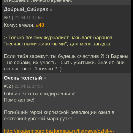
отношении личного времени.
Добрый_Сибиряк
»
#51 |
21.04.11 14:55
Кому: емеля,
#48
> Только почему журналист называет баранов
"несчастными животными", для меня загадка.
Если тебя зарежут, ты будешь счастлив ?! :) Бараны
- не собаки, их участь - быть убитыми. Значит, они
несчастные. Логично ? :)
Очень толстый
»
#52 |
21.04.11 14:59
Гоблин, что ты придираешься!
Помогает же!
Погибший герой киргизской революции ожил в
екатеринбургской маршрутке
http://ekaterinburg.bezformata.ru/listnews/ozhil-v-