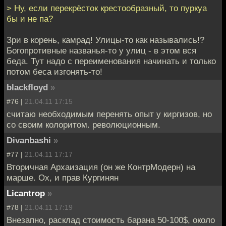
> Ну, если перекрёсток крестообразный, то пуркуа
бы и не па?
Зри в корень, камрад! Улицы-то как назывались!?
Богопротивные названья-то у улиц - в этом вся
беда. Тут надо с переименования начинать и только
потом беса изгонять-то!
blackfloyd
»
#76 |
21.04.11 17:15
считаю необходимым перенять опыт у киргизов, но
со своим колоритом. революционным.
Divanbashi
»
#77 |
21.04.11 17:17
Вторичная Архаизация (он же КонтрМодерн) на
марше. Ох, и прав Кургинян
Licantrop
»
#78 |
21.04.11 17:19
Внезапно, расклад стоимость барана 50-100$, около