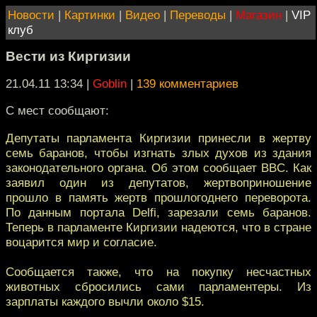
Новости
|
Картинки
|
Видео
|
Переводы
|
Магазин
|
VIP
клуб
Вести из Киргизии
21.04.11 13:34
|
Goblin
|
139 комментариев
C мест сообщают:
Депутаты парламента Киргизии принесли в жертву
семь баранов, чтобы изгнать злых духов из здания
законодательного органа. Об этом сообщает BBC. Как
заявил один из депутатов, жертвоприношение
прошло в память жертв прошлогоднего переворота.
По данным портала Delfi, зарезали семь баранов.
Теперь в парламенте Киргизии надеются, что в стране
воцарится мир и согласие.
Сообщается также, что на покупку несчастных
животных сбросились сами парламентеры. Из
зарплаты каждого вычли около $15.