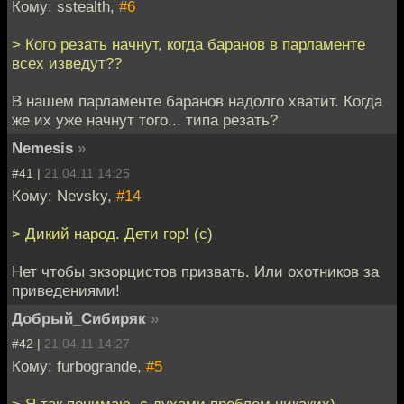
Кому: sstealth,
#6
> Кого резать начнут, когда баранов в парламенте
всех изведут??
В нашем парламенте баранов надолго хватит. Когда
же их уже начнут того... типа резать?
Nemesis
»
#41 |
21.04.11 14:25
Кому: Nevsky,
#14
> Дикий народ. Дети гор! (с)
Нет чтобы экзорцистов призвать. Или охотников за
приведениями!
Добрый_Сибиряк
»
#42 |
21.04.11 14:27
Кому: furbogrande,
#5
> Я так понимаю, с духами проблем никаких)