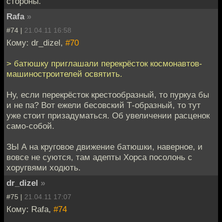
стороны.
Rafa
»
#74 |
21.04.11 16:58
Кому: dr_dizel,
#70
> батюшку приглашали перекрёсток космонавтов-
машиностроителей освятить.
Ну, если перекрёсток крестообразный, то пуркуа бы
и не па? Вот ежели бесовский Т-образный, то тут
уже стоит призадуматься. Об увеличении расценок
само-собой.
ЗЫ А на круговое движение батюшки, наверное, и
вовсе не суются, там адепты Хорса посолонь с
хоругвями ходють.
dr_dizel
»
#75 |
21.04.11 17:07
Кому: Rafa,
#74