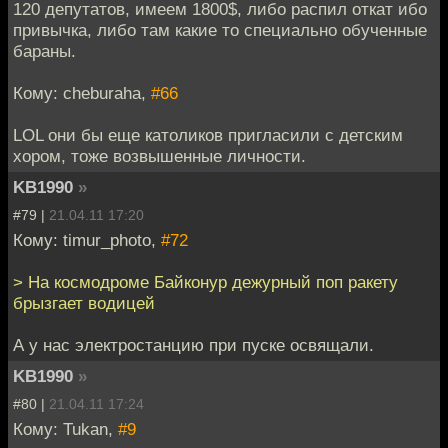
120 депутатов, имеем 1800$, либо распил откат ибо
привычка, либо там какие то специально обученные
бараны.
Кому: cheburaha,
#66
LOL они бы еще католиков пригласили с детским
хором, тоже возвышенные личности.
KB1990
»
#79 |
21.04.11 17:20
Кому: timur_photo,
#72
> На космодроме Байконур дежурный поп ракету
брызгает водицей
А у нас электростанцию при пуске освящали.
KB1990
»
#80 |
21.04.11 17:24
Кому: Tukan,
#9