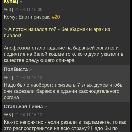
Купец
»
#63 |
21.04.11 16:08
Кому: Енот призрак,
#20
> А потом начался той - бешбармак и арак из
пиалок!
Апофеозом стало гадание на бараньей лопатке и
поднятие на белой кошме того, кого духи указали в
качестве следующего спикера.
ПолВиста
»
#64 |
21.04.11 16:12
Надо было наоборот: призвать 7 злых духов чтобы
они зарезали баранов в здании законодательного
органа
Стальная Гиена
»
#65 |
21.04.11 16:12
Как-то непонятно - если резали в парламенте, то как
это распространится на всю страну? Надо бы по