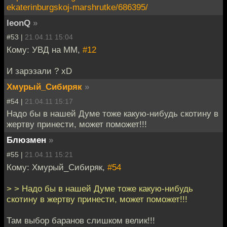
ekaterinburgskoj-marshrutke/686395/
leonQ
»
#53 |
21.04.11 15:04
Кому: УВД на ММ,
#12
И зарэзали ? xD
Хмурый_Сибиряк
»
#54 |
21.04.11 15:17
Надо бы в нашей Думе тоже какую-нибудь скотину в
жертву принести, может поможет!!!
Блюзмен
»
#55 |
21.04.11 15:21
Кому: Хмурый_Сибиряк,
#54
> > Надо бы в нашей Думе тоже какую-нибудь
скотину в жертву принести, может поможет!!!
Там выбор баранов слишком велик!!!