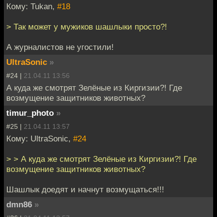
Кому: Tukan,
#18
> Так может у мужиков шашлыки просто?!
А журналистов не угостили!
UltraSonic
»
#24 |
21.04.11 13:56
А куда же смотрят Зелёные из Киргизии?! Где
возмущение защитников животных?
timur_photo
»
#25 |
21.04.11 13:57
Кому: UltraSonic,
#24
> > А куда же смотрят Зелёные из Киргизии?! Где
возмущение защитников животных?
Шашлык доедят и начнут возмущаться!!!
dmn86
»