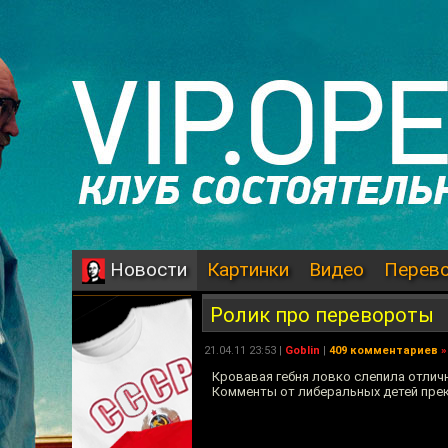
Картинки
Видео
Перев
Новости
Ролик про перевороты
21.04.11 23:53 |
Goblin
|
409 комментариев
»
Кровавая гебня ловко слепила отлич
Комменты от либеральных детей пре