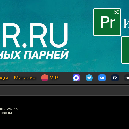
оды
Магазин
VIP
ный ролик.
красны.