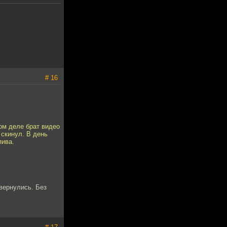
# 16
мом деле брат видео
 скинул. В день
пива.
 вернулись. Без