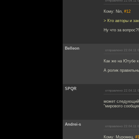
отправлено 22.04.11 
Кому: Nin,
#12
> Кто авторы и за
Ну что за вопрос?
Belleon
отправлено 22.04.11 
Как же на Ютубе 
А ролик правильны
SPQR
отправлено 22.04.11 
может следующий б
"мирового сообще
Andrei-s
отправлено 22.04.11 
Кому: Муромец,
#