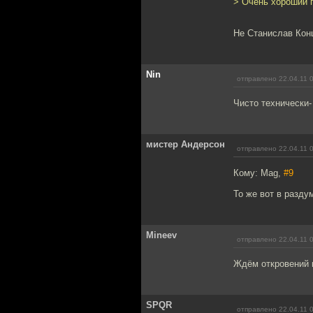
> Очень хороший г
Не Станислав Кон
Nin
отправлено 22.04.11 
Чисто технически-
мистер Андерсон
отправлено 22.04.11 
Кому: Mag,
#9
То же вот в разду
Mineev
отправлено 22.04.11 
Ждём откровений 
SPQR
отправлено 22.04.11 