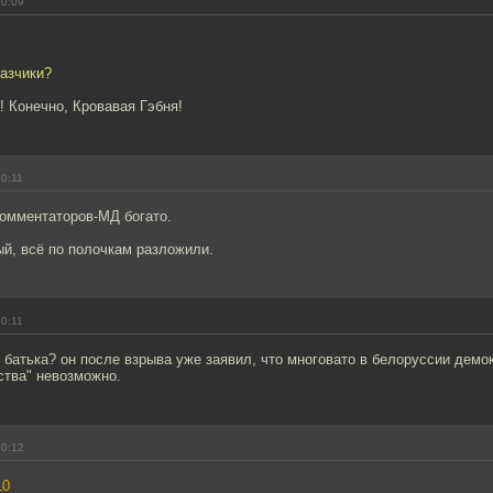
00:09
казчики?
!! Конечно, Кровавая Гэбня!
00:11
комментаторов-МД богато.
й, всё по полочкам разложили.
00:11
атька? он после взрыва уже заявил, что многовато в белоруссии демок
ства" невозможно.
00:12
10