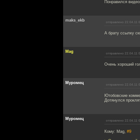
Понравился видео
maks_ekb
отправлено 22.04.11 
А брату ссылку ск
Mag
отправлено 22.04.11 
Очень хороший гол
Муромец
отправлено 22.04.11 
Ютобовские комме
Дотянулся прокля
Муромец
отправлено 22.04.11 
Кому: Mag,
#9