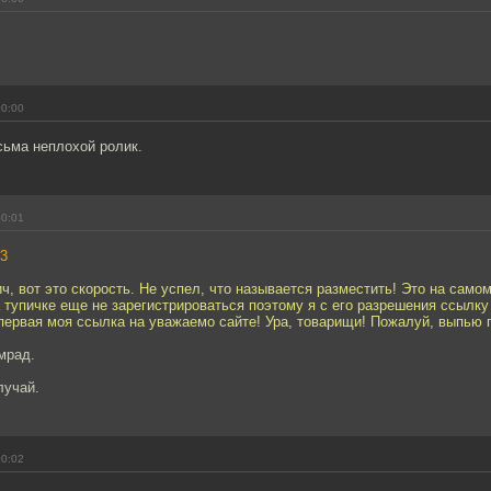
00:00
сьма неплохой ролик.
00:01
3
, вот это скорость. Не успел, что называется разместить! Это на само
а тупичке еще не зарегистрироваться поэтому я с его разрешения ссылку
ервая моя ссылка на уважаемо сайте! Ура, товарищи! Пожалуй, выпью 
амрад.
лучай.
00:02