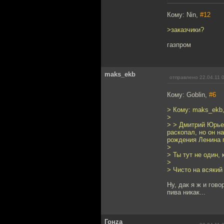
Кому: Nin,
#12
>заказчики?
газпром
maks_ekb
отправлено 22.04.11 
Кому: Goblin,
#6
> Кому: maks_ekb
>
> > Дмитрий Юрьев
раскопал, но он н
рождения Ленина п
>
> Ты тут не один, 
>
> Чисто на всякий
Ну, дак я ж и гов
пива никак...
Гонzа