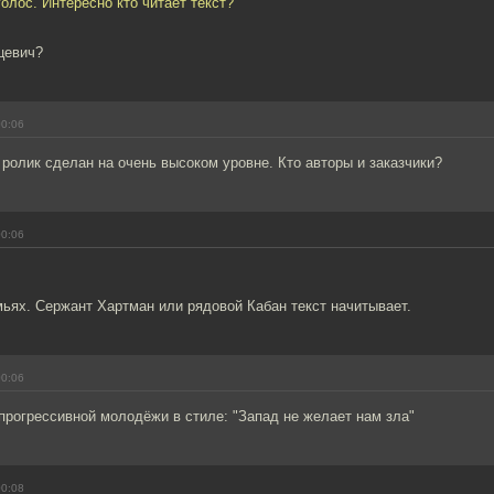
олос. Интересно кто читает текст?
цевич?
00:06
 ролик сделан на очень высоком уровне. Кто авторы и заказчики?
00:06
мьях. Сержант Хартман или рядовой Кабан текст начитывает.
00:06
прогрессивной молодёжи в стиле: "Запад не желает нам зла"
00:08