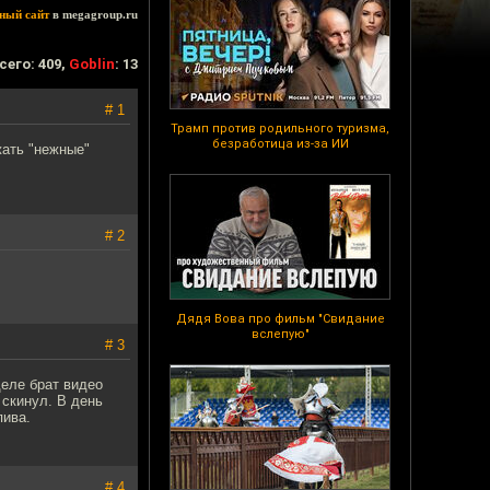
ный сайт
в megagroup.ru
сего: 409,
Goblin
: 13
# 1
Трамп против родильного туризма,
безработица из-за ИИ
жать "нежные"
# 2
Дядя Вова про фильм "Свидание
вслепую"
# 3
деле брат видео
 скинул. В день
пива.
# 4