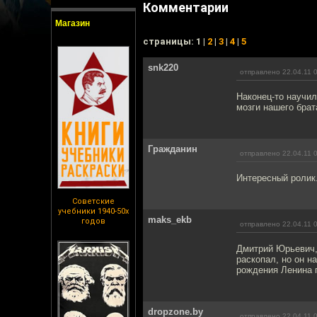
Комментарии
Магазин
cтраницы: 1 |
2
|
3
|
4
|
5
snk220
отправлено 22.04.11 
Наконец-то научил
мозги нашего брата
Гражданин
отправлено 22.04.11 
Интересный ролик.
Советские
учебники 1940-50х
maks_ekb
годов
отправлено 22.04.11 
Дмитрий Юрьевич, 
раскопал, но он н
рождения Ленина п
dropzone.by
отправлено 22.04.11 