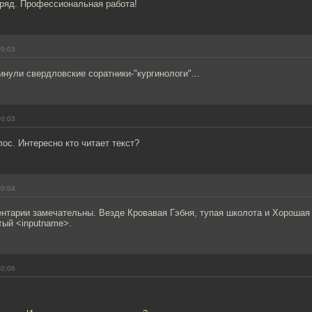
ряд. Профессиональная работа!
00:03
инули свердловские соратники-"кургинологи"...
00:03
ос. Интересно кто читает текст?
00:04
нтарии замечательны. Везде Кровавая Гэбня, тупая школота и Хорошая
тый <inputname>.
00:06