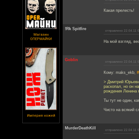
Какая прелесть!
!Rk Spitfire
отправлено 22.04.11 
Магазин
ОПЕРМАЙКИ
На мой взгляд, ве
Goblin
отправлено 22.04.11 
Кому: maks_ekb,
#
> Дмитрий Юрьевич
раскопал, но он н
рождения Ленина п
Ты тут не один, к
Чисто на всякий с
Империя ножей
MurderDeathKill
отправлено 22.04.11 