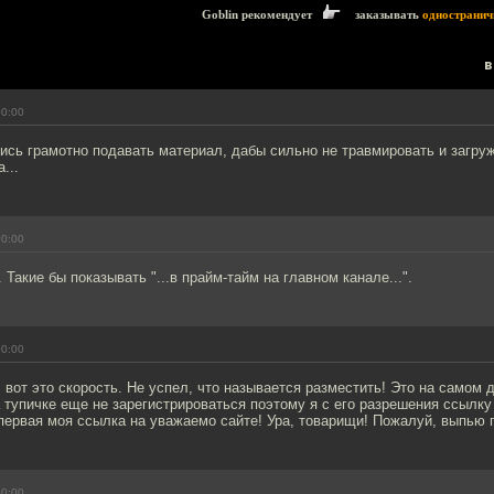
Goblin рекомендует
заказывать
одностранич
в
00:00
ись грамотно подавать материал, дабы сильно не травмировать и загру
...
00:00
 Такие бы показывать "...в прайм-тайм на главном канале...".
00:00
вот это скорость. Не успел, что называется разместить! Это на самом 
а тупичке еще не зарегистрироваться поэтому я с его разрешения ссылку
ервая моя ссылка на уважаемо сайте! Ура, товарищи! Пожалуй, выпью 
00:00