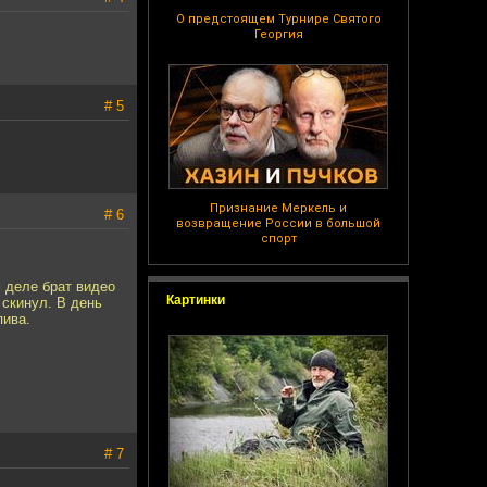
О предстоящем Турнире Святого
Георгия
# 5
Признание Меркель и
# 6
возвращение России в большой
спорт
м деле брат видео
Картинки
 скинул. В день
пива.
# 7