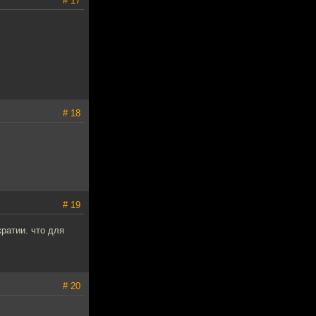
# 17
# 18
# 19
ратии. что для
# 20