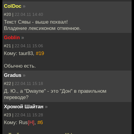
ColDoc
»
#20 |
22.04.11 14:40
Текст Сявы - выше похвал!
Владение лексиконом отменное.
Goblin
»
#21 |
22.04.11 15:06
Кому: taur83,
#19
Обычно есть.
Gradus
»
#22 |
22.04.11 15:18
Д. Ю., а "Dwayne" - это "Дон" в правильном
переводе?
Хромой Шайтан
»
#23 |
22.04.11 15:28
Кому: Rus
[H]
,
#6