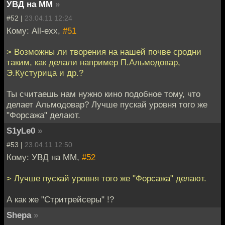
УВД на ММ
»
#52 |
23.04.11 12:24
Кому: All-exx,
#51
> Возможны ли творения на нашей почве сродни
таким, как делали например П.Альмодовар,
Э.Кустурица и др.?
Ты считаешь нам нужно кино подобное тому, что
делает Альмодовар? Лучше пускай уровня того же
"Форсажа" делают.
S1yLe0
»
#53 |
23.04.11 12:50
Кому: УВД на ММ,
#52
> Лучше пускай уровня того же "Форсажа" делают.
А как же "Стритрейсеры" !?
Shepa
»