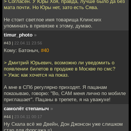
> Согласен. У Юры Хоя, правда, лучше было да без
мата почти. Но Юры нет, зато есть Сява.
Не стоит светлое имя товарища Клинских
упоминать в привязке к этому, думаю.
timur_photo
»
#43 |
22.04.11 23:56
Кому: Батоныч,
#40
> Дмитрий Юрьевич, возможно ли уведомить о
появлении билетов в продаже в Москве по смс?
> Ужас как хочется на показ.
А мне в СПб регулярно приходят. Я пацанам
показываю, говорю: "Во, САМ меня лично по мобиле
приглашает". Пацаны в трепете, я на уважухе!
самолёт степаныч
»
#44 |
23.04.11 00:17
Ну Скала всё же Двейн, Дон Джонсон уже слишком
стар для форсажа =)