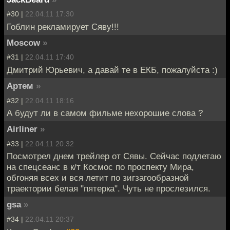
#30 |
22.04.11 17:30
Гоблин рекламирует Сяву!!!
Moscow
»
#31 |
22.04.11 17:40
Дмитрий Юрьевич, а давай те в ЕКБ, пожалуйста :)
Артем
»
#32 |
22.04.11 18:16
А будут ли в самом фильме нехорошие слова ?
Airliner
»
#33 |
22.04.11 20:32
Посмотрел днем трейлер от Сявы. Сейчас подлетаю
на спецсеанс в к/т Космос по проспекту Мира,
обгоняя всех и вся летит по зигзагообразной
траектории белая "пятерка". Чуть не прослезился.
gsa
»
#34 |
22.04.11 20:37