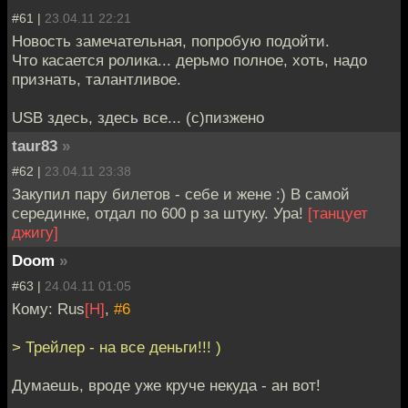
#61 |
23.04.11 22:21
Новость замечательная, попробую подойти.
Что касается ролика... дерьмо полное, хоть, надо
признать, талантливое.
USB здесь, здесь все... (с)пизжено
taur83
»
#62 |
23.04.11 23:38
Закупил пару билетов - себе и жене :) В самой
серединке, отдал по 600 р за штуку. Ура!
[танцует
джигу]
Doom
»
#63 |
24.04.11 01:05
Кому: Rus
[H]
,
#6
> Трейлер - на все деньги!!! )
Думаешь, вроде уже круче некуда - ан вот!