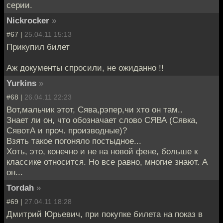
серии.
Nickrocker
»
#67 |
25.04.11 15:13
Прикупил билет
Аж документы спросили, не ожиданно !!
Yurkins
»
#68 |
26.04.11 22:23
Вот,мальчик этот, Сява,рэпер,чи хто он там..
Знает ли он, что обозначает слово СЯВА (Сявка,
СявотА и проч. производные)?
Взять такое погоняло постыдное...
Хоть, это, конечно и не на новой фене, больше к
классике относится. Но все равно, многие знают. А
он...
Tordah
»
#69 |
27.04.11 18:28
Дмитрий Юрьевич, при покупке билета на показ в