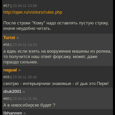
#57 |
23.04.11 13:56
http://oper.ru/visitors/rules.php
После строки "Кому" надо оставлять пустую строку,
иначе неудобно читать.
Turist
»
#58 |
23.04.11 14:24
а вдеь если взять на вооружение машины из ролика,
то получится наш ответ форсажу. может, даже
гораздо сильнее.
nagual
»
#59 |
23.04.11 20:42
смотрю - интерьерчики знакомые - о! дык это Перм!
diuk2001
»
#60 |
23.04.11 21:04
А в новосибирске будет ?
Ibhannen
»