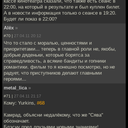
кассе кинотеатра сказали, что также есть сеанс в
22:00, на который в результате и был куплен билет.
А в новости информация только о сеансе в 19:20.
Будет ли показ в 22:00?
Alёx
»
#70 |
27.04.11 20:12
Что то стало с моралью, ценностями и
приоритетами... теперь в главной роли не, якобы,
добрые дяденьки, которые борятса за
справедливость, а всякие бандиты и гопники
романтики. фильм то я конешно посмотрю, но не
радует, что приступников делают главными
героями...
metal_lica
»
#71 |
27.04.11 21:17
Кому: Yurkins,
#68
Камрад, объясни недалёкому, что же "Сява"
обозначает.
Блэсну пред друзьями новыми знаниями!