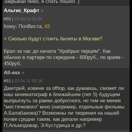
Закрывай пиво, я спать пошёл. )
Альгис_Крафт
»
#50 |
23.04.11 01:34
Кому: ПолВиста,
#2
> Сколько будут стоить билеты в Москве?
Брал за час до начала "Храбрых перцем". Как
обычно в партере по середине - 600руб., по краям -
450руб.
All-exx
»
#51 |
23.04.11 05:16
Дмитрий, извини за offtop, как думаешь, сможет ли
наш кинематограф в ближайшем (лет 5) будущем
выпрыгнуть за рамки добротного, но тем не менее
"местячкового" кино (например, отдельные фильмы
А.Балабанова)? Возможны ли творения на нашей
почве сродни таким, как делали например
П.Альмодовар, Э.Кустурица и др.?