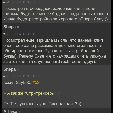
#54 |
23.04.11 12:50
Посмотрел в очередной. задорный клип. Если
фильма будет не менее бодрая, тогда очень хорошо.
Иначе будет расстройно за хорошего рЕпера Сяву ))
Shepa
»
#55 |
23.04.11 13:16
Посмотрел ещё. Пришла мысль, что данный клип
очень серьёзно раскрывает всю многогранность и
обширность именно Русского языка (с большой
буквы). Реперу Сяве и его камрадам опять уважуха
за этот клип (я слушаю hard rock, если вдруг).
Shepa
»
#56 |
23.04.11 13:16
Кому: S1yLe0,
#53
> А как же "Стритрейсеры" !?
ГУ. Т.е., унылое гауно. Так подходит? ))
All-exx
»