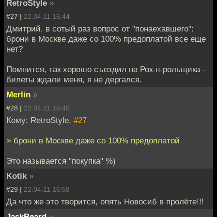
RetroStyle
»
#27 |
22.04.11 16:44
Дмитрий, в сотый раз вопрос от "понаехавшего":
брони в Москве даже со 100% предоплатой все еще
нет?
Помнится, так хорошо съездил на Рок-н-рольщика -
билеты ждали меня, я не дергался.
Merlin
»
#28 |
22.04.11 16:45
Кому: RetroStyle,
#27
> брони в Москве даже со 100% предоплатой
Это называется "покупка" %)
Kotik
»
#29 |
22.04.11 16:58
Да что же это творится, опять Новосиб в пролёте!!!
JackBeard
»