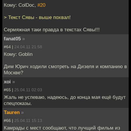
Кому: ColDoc,
#20
> Текст Сявы - выше похвал!
Сермяжная таки правда в текстах Сявы!!!
fanat05
»
#64 |
24.04.11 21:58
Кому: Goblin
Дим Юрич ходили смотреть на Дизеля и компанию в
Москве?
xoi
»
#65 |
25.04.11 02:03
Жаль не успеваю, надеюсь, до конца мая ещё будут
спецпоказы.
Tauren
»
#66 |
25.04.11 15:13
Камрады с мест сообщают, что лучщий фильм из