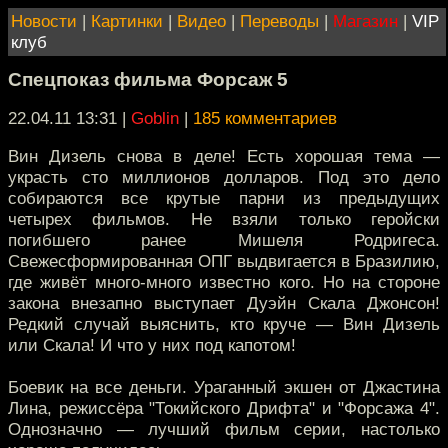
Новости
|
Картинки
|
Видео
|
Переводы
|
Магазин
|
VIP
клуб
Спецпоказ фильма Форсаж 5
22.04.11 13:31
|
Goblin
|
185 комментариев
Вин Дизель снова в деле! Есть хорошая тема —
украсть сто миллионов долларов. Под это дело
собираются все крутые парни из предыдущих
четырех фильмов. Не взяли только геройски
погибшего ранее Мишеля Родригеса.
Свежесформированная ОПГ выдвигается в Бразилию,
где живёт много-много известно кого. Но на стороне
закона внезапно выступает Дуэйн Скала Джонсон!
Редкий случай выяснить, кто круче — Вин Дизель
или Скала! И что у них под капотом!
Боевик на все деньги. Ураганный экшен от Джастина
Лина, режиссёра "Токийского Дрифта" и "Форсажа 4".
Однозначно — лучший фильм серии, настолько