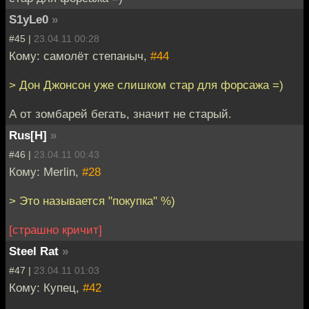
S1yLe0
»
#45 |
23.04.11 00:28
Кому: самолёт степаныч,
#44
> Дон Джонсон уже слишком стар для форсажа =)
А от зомбарей бегать, значит не старый.
Rus[H]
»
#46 |
23.04.11 00:43
Кому: Merlin,
#28
> Это называется "покупка" %)
[страшно кричит]
Steel Rat
»
#47 |
23.04.11 01:03
Кому: Купец,
#42