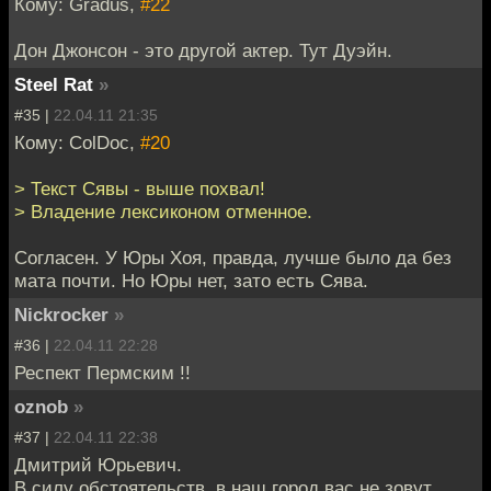
Кому: Gradus,
#22
Дон Джонсон - это другой актер. Тут Дуэйн.
Steel Rat
»
#35 |
22.04.11 21:35
Кому: ColDoc,
#20
> Текст Сявы - выше похвал!
> Владение лексиконом отменное.
Согласен. У Юры Хоя, правда, лучше было да без
мата почти. Но Юры нет, зато есть Сява.
Nickrocker
»
#36 |
22.04.11 22:28
Респект Пермским !!
oznob
»
#37 |
22.04.11 22:38
Дмитрий Юрьевич.
В силу обстоятельств, в наш город вас не зовут,