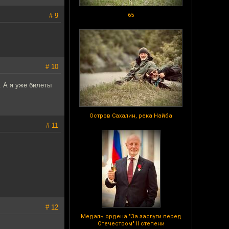
# 9
65
# 10
. А я уже билеты
Остров Сахалин, река Найба
# 11
# 12
Медаль ордена "За заслуги перед
Отечеством" II степени