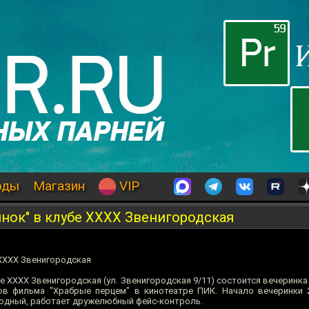
оды
Магазин
VIP
нок" в клубе ХХХХ Звенигородская
 ХХХХ Звенигородская
убе ХХХХ Звенигородская (ул. Звенигородская 9/11) состоится вечеринка
зов фильма "Храбрые перцем" в кинотеатре ПИК. Начало вечеринки 2
бодный, работает дружелюбный фейс-контроль.