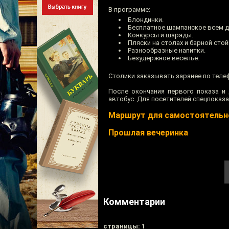
В программе:
Блондинки.
Бесплатное шампанское всем д
Конкурсы и шарады.
Пляски на столах и барной стой
Разнообразные напитки.
Безудержное веселье.
Столики заказывать заранее по телеф
После окончания первого показа и 
автобус. Для посетителей спецпоказа
Маршрут для самостоятельн
Прошлая вечеринка
Комментарии
cтраницы: 1