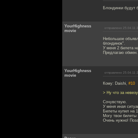
Блондинки будут
YourHighness
отправлено 25.04.11 
movie
Небольшое объявле
блондинок".
У меня 2 билета на
Предлагаю обмен.
YourHighness
отправлено 25.04.11 
movie
Кому: Daishi,
#10
> Ну что за невезу
Сочувствую.
У меня иная ситуа
Билеты купил на 19
Могу твои билеты 
Очень нужно! Поза