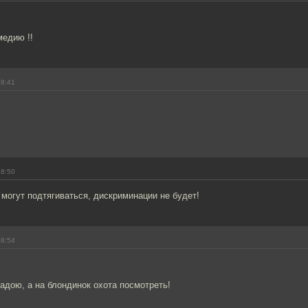
медию !!
18:41
18:50
могут подтягиваться, дискриминации не будет!
18:54
падою, а на блондинок охота посмотреть!