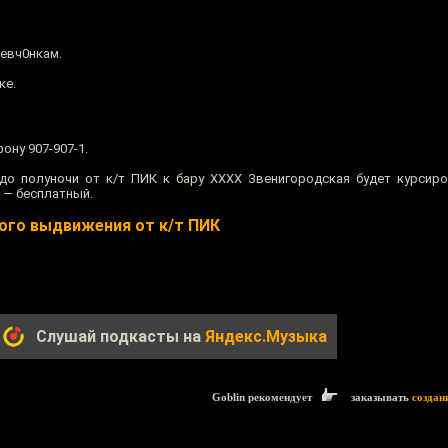
евч0нкам.
ке.
ону 907-907-1.
до полуночи от к/т ПИК к бару ХХХХ Звенигородская будет курсир
 — бесплатный.
ого выдвижения от к/т ПИК
Слушай подкасты на
Яндекс.Музыка
Goblin рекомендует
заказывать
создан