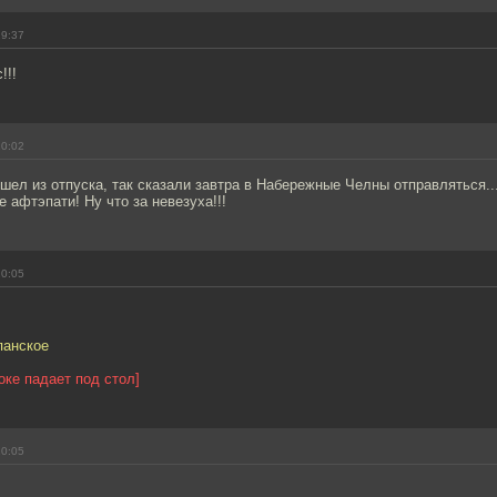
19:37
!!!
20:02
шел из отпуска, так сказали завтра в Набережные Челны отправляться..
ое афтэпати! Ну что за невезуха!!!
20:05
панское
оке падает под стол]
20:05