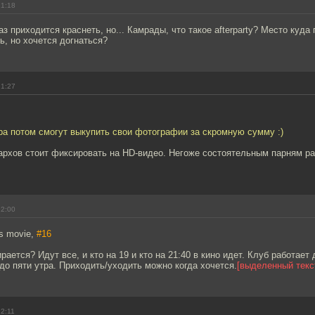
21:18
аз приходится краснеть, но... Камрады, что такое afterparty? Место куда
ь, но хочется догнаться?
21:27
ра потом смогут выкупить свои фотографии за скромную сумму :)
архов стоит фиксировать на HD-видео. Негоже состоятельным парням р
22:00
s movie,
#16
рается? Идут все, и кто на 19 и кто на 21:40 в кино идет. Клуб работает 
до пяти утра. Приходить/уходить можно когда хочется.
[выделенный текс
22:11