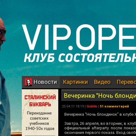
Картинки
Видео
Перев
Новости
Вечеринка "Ночь блонди
25.04.11 18:19 |
Goblin
|
51 комментарий
Вечеринка "Ночь блондинок" в клубе
Завтра, 26 апреля, во вторник, в кл
официальный afterparty после пока
окончания первого показа. Вход сво