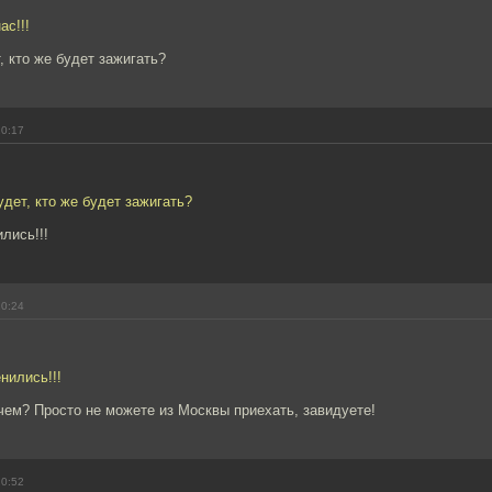
ас!!!
, кто же будет зажигать?
20:17
удет, кто же будет зажигать?
лись!!!
20:24
нились!!!
чем? Просто не можете из Москвы приехать, завидуете!
20:52