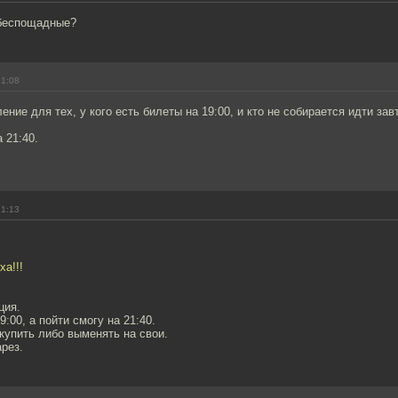
 беспощадные?
21:08
ние для тех, у кого есть билеты на 19:00, и кто не собирается идти зав
 21:40.
21:13
ха!!!
ция.
:00, а пойти смогу на 21:40.
купить либо выменять на свои.
рез.