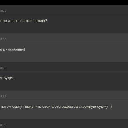
18:22
сле для тех, кто с показа?
18:33
аза - особенно!
18:33
т будет.
18:37
 потом смогут выкупить свои фотографии за скромную сумму :)
18:39