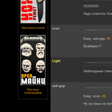
ОООООО
Надо отметить Ко
Империя ножей
ксел
отправлено 25.04.11 
Кому: anti-gop,
#3
Вуайерист?
Light
отправлено 25.04.11 
Неблондинки тоже 
anti-gop
отправлено 25.04.11 
Магазин
ОПЕРМАЙКИ
Кому: ксел,
#6
Ну на показ не по