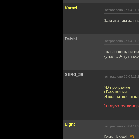
Korael
отправлено 25.04.11 
Зажгите там за нас
Daishi
отправлено 25.04.11 
Только сегодня вы
купил... А тут так
SERG_39
отправлено 25.04.11 
>В программе:
>Блондинки.
>Бесплатное шам
[в глубоком обмор
Light
отправлено 25.04.11 
Кому: Korael,
#9