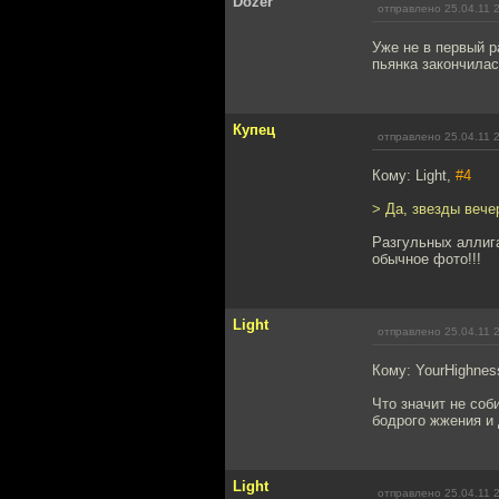
Dozer
отправлено 25.04.11 
Уже не в первый р
пьянка закончилас
Купец
отправлено 25.04.11 
Кому: Light,
#4
> Да, звезды вече
Разгульных аллиг
обычное фото!!!
Light
отправлено 25.04.11 
Кому: YourHighnes
Что значит не соби
бодрого жжения и 
Light
отправлено 25.04.11 