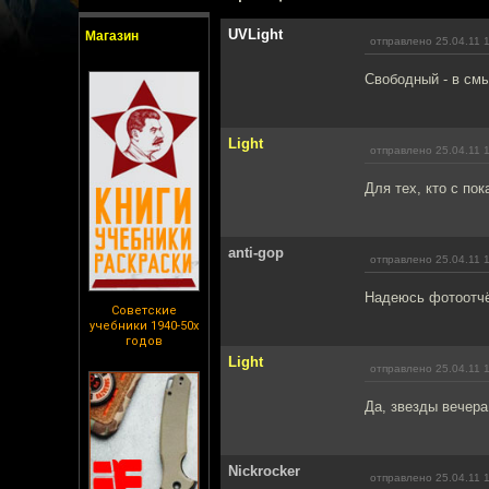
UVLight
Магазин
отправлено 25.04.11 
Свободный - в смы
Light
отправлено 25.04.11 
Для тех, кто с пок
anti-gop
отправлено 25.04.11 
Надеюсь фотоотчё
Советские
учебники 1940-50х
годов
Light
отправлено 25.04.11 
Да, звезды вечера
Nickrocker
отправлено 25.04.11 