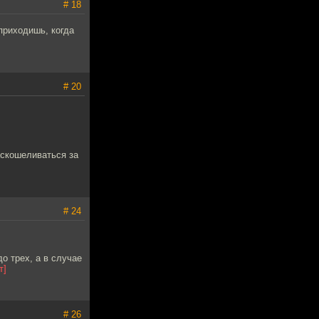
# 18
 приходишь, когда
# 20
аскошеливаться за
# 24
до трех, а в случае
т]
# 26