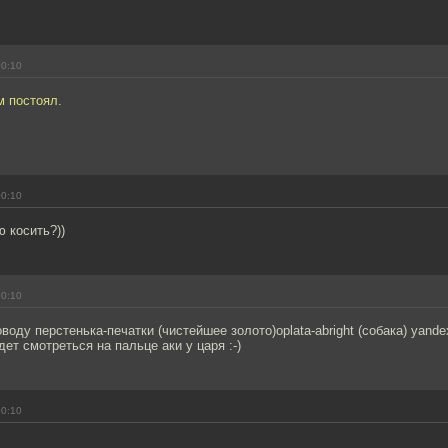
00:10
м постоял.
!
00:10
 косить?))
00:10
воду перстенька-печатки (чистейшее золото)oplata-abright (собака) yande
дет смотреться на пальце аки у царя :-)
00:10