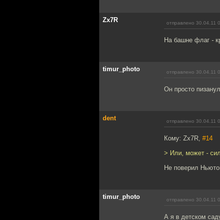
Zx7R
отправлено 30.04.11 
На башне флаг - к
timur_photo
отправлено 30.04.11 
Он просто пизанул
dent
отправлено 30.04.11 
Кому: Zx7R,
#14
> Или, может - си
Не поверил Ньюто
timur_photo
отправлено 30.04.11 
А я в детском сад