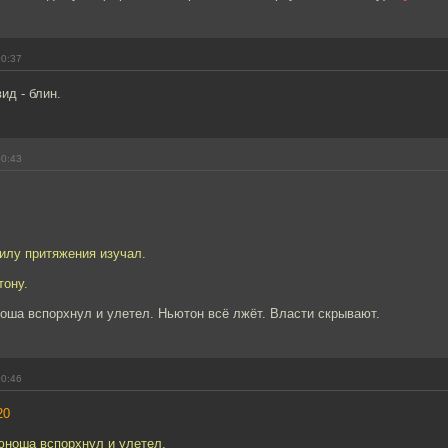
00:37
ид - блин.
00:43
силу притяжения изучал.
тону.
оша вспорхнул и улетел. Ньютон всё лжёт. Власти скрывают.
00:46
20
юноша вспорхнул и улетел.