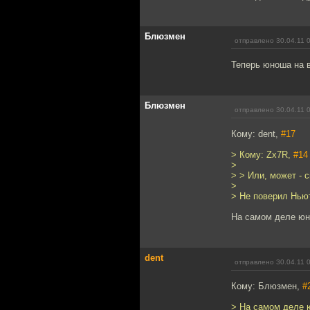
Блюзмен
отправлено 30.04.11 
Теперь юноша на в
Блюзмен
отправлено 30.04.11 
Кому: dent,
#17
> Кому: Zx7R,
#14
>
> > Или, может - 
>
> Не поверил Нью
На самом деле юн
dent
отправлено 30.04.11 
Кому: Блюзмен,
#
> На самом деле 