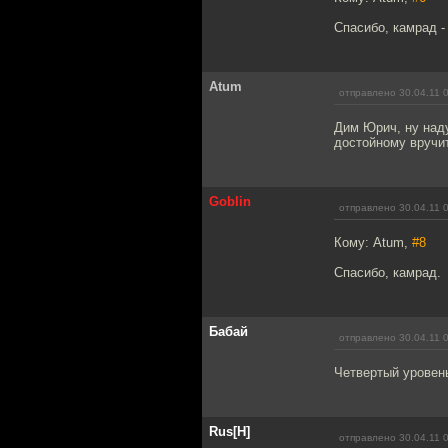
Спасибо, камрад -
Atum
отправлено 30.04.11 
Дим Юрич, ну наду
достойному вручи
Goblin
отправлено 30.04.11 
Кому: Atum,
#8
Спасибо, камрад.
Бабай
отправлено 30.04.11 
Четвертый уровень
Rus[H]
отправлено 30.04.11 