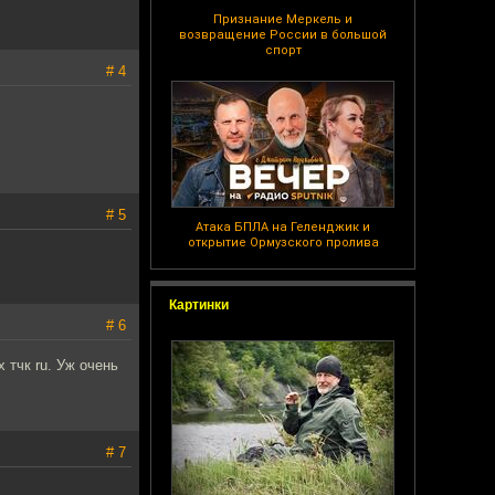
Признание Меркель и
возвращение России в большой
спорт
# 4
# 5
Атака БПЛА на Геленджик и
открытие Ормузского пролива
Картинки
# 6
x тчк ru. Уж очень
# 7