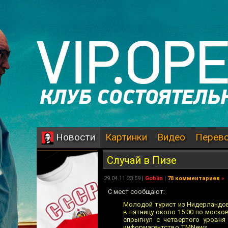
Картинки
Видео
Перев
Новости
Случай в Пизе
29.04.11 23:59 |
Goblin
|
78 комментариев
»
С мест сообщают:
Молодой турист из Нидерландов
в пятницу около 15:00 по моско
спрыгнул с четвертого уровня
информагентство TMNews.