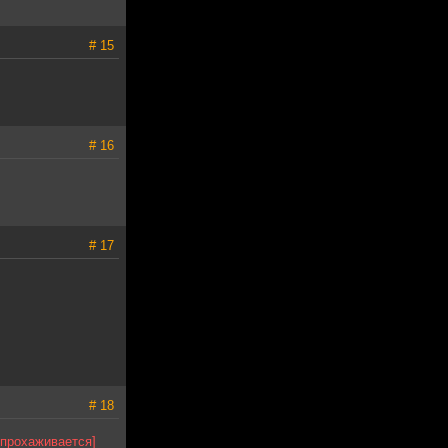
# 15
# 16
# 17
# 18
 прохаживается]