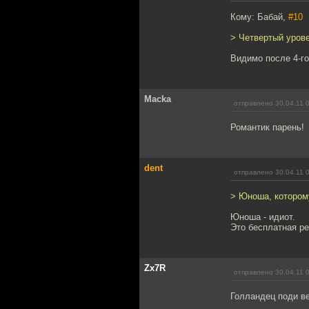
Кому: Бабай,
#10
> Четвертый урове
Видимо после 4-го 
Macka
отправлено 30.04.11 
Романтик парень!
dent
отправлено 30.04.11 
> Юноша, которому
Юноша - идиот.
Это бесплатная р
Zx7R
отправлено 30.04.11 
Голландец поди ве