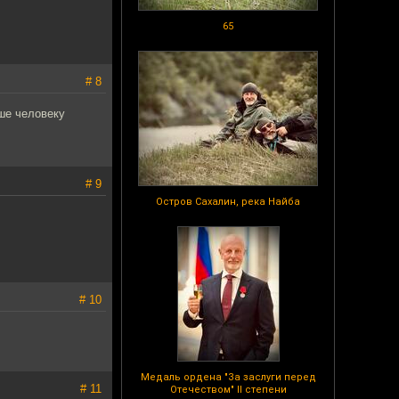
65
# 8
чше человеку
# 9
Остров Сахалин, река Найба
# 10
Медаль ордена "За заслуги перед
# 11
Отечеством" II степени