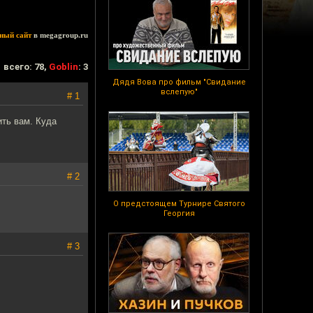
ный сайт
в megagroup.ru
всего: 78,
Goblin
: 3
Дядя Вова про фильм "Свидание
вслепую"
# 1
ть вам. Куда
# 2
О предстоящем Турнире Святого
Георгия
# 3