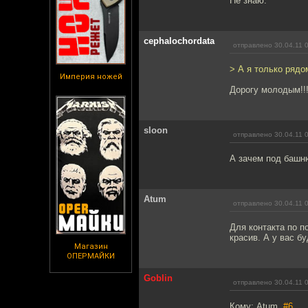
Не знаю.
cephalochordata
отправлено 30.04.11 
> А я только рядо
Империя ножей
Дорогу молодым!!
sloon
отправлено 30.04.11 
А зачем под башню
Atum
отправлено 30.04.11 
Для контакта по по
красив. А у вас бу
Магазин
ОПЕРМАЙКИ
Goblin
отправлено 30.04.11 
Кому: Atum,
#6