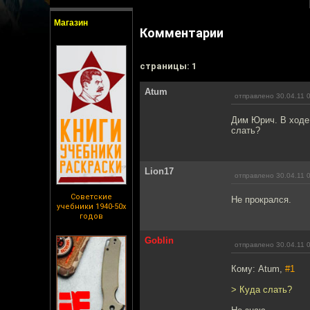
Магазин
Комментарии
cтраницы: 1
Atum
отправлено 30.04.11 
Дим Юрич. В ходе
слать?
Lion17
отправлено 30.04.11 
Советские
Не прокрался.
учебники 1940-50х
годов
Goblin
отправлено 30.04.11 
Кому: Atum,
#1
> Куда слать?