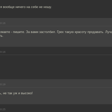
 я вообще ничего на себе не ношу.
00:16
маете - пишите. За вами застолбил. Грех такую красоту продавать. Лу
ть.
00:16
00:19
, не так уж и высоко!
00:25