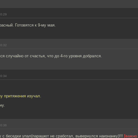
00:29
расный. Готовятся к 9-му мая.
00:32
ся случайно от счастья, что до 4-го уровня добрался.
00:34
лу притяжения изучал.
ну.
00:36
у с беседки упал(парашют не сработал, вывернулся наизнанку)!!!
[важно