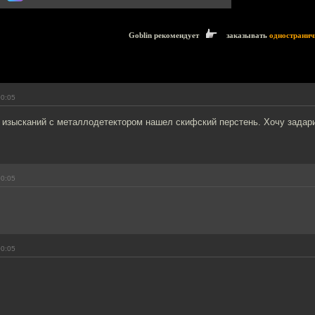
Goblin рекомендует
заказывать
одностранич
00:05
 изысканий с металлодетектором нашел скифский перстень. Хочу задари
00:05
00:05