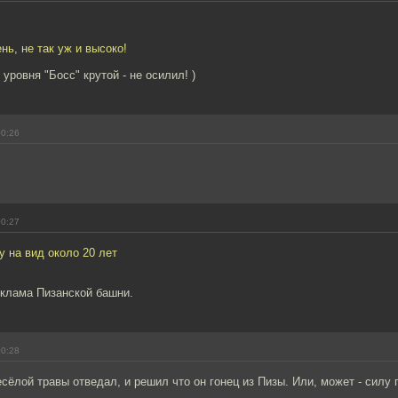
нь, не так уж и высоко!
уровня "Босс" крутой - не осилил! )
00:26
00:27
 на вид около 20 лет
еклама Пизанской башни.
00:28
сёлой травы отведал, и решил что он гонец из Пизы. Или, может - силу 