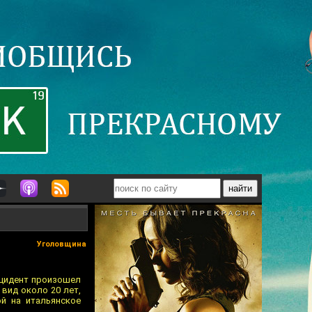
Уголовщина
нцидент произошел
 вид около 20 лет,
й на итальянское